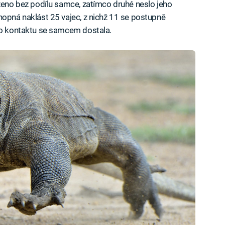
ozeno bez podílu samce, zatímco druhé neslo jeho
hopná naklást 25 vajec, z nichž 11 se postupně
 do kontaktu se samcem dostala.