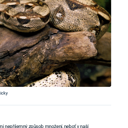
icky
mi nepříjemný způsob množení, neboť v naší