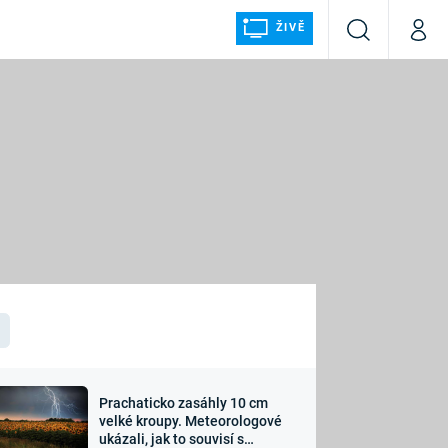
ŽIVĚ
Vyhledávání
Můj p
Prima+
ÁLKA
CNN Prima NEWS
Prima FRESH
Prima LIVING
LMY A
Prima Ženy
Prima LAJK
Prachaticko zasáhly 10 cm
osti
velké kroupy. Meteorologové
Sledujte nás
ukázali, jak to souvisí s