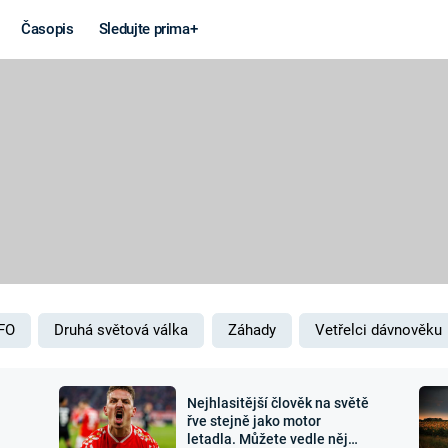
Časopis
Sledujte prima+
Věda a
Války
technika
STUDENÁ V
KORONAVIRUS
VÁLKA VE
VIETNAMU
VESMÍR
VÁLEČNÉ FI
MARS
SERIÁLY
FO
Druhá světová válka
Záhady
Vetřelci dávnověku
Nejhlasitější člověk na světě
Záhady a
Zajímav
řve stejně jako motor
letadla. Můžete vedle něj
konspirace