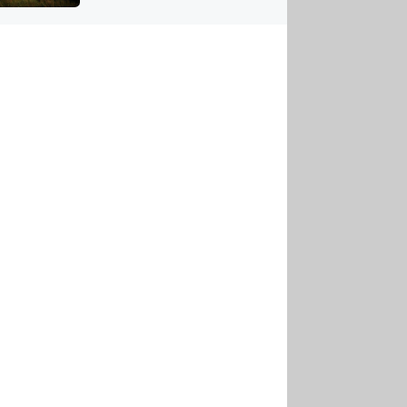
US
tornádem
RSUS
ZE A