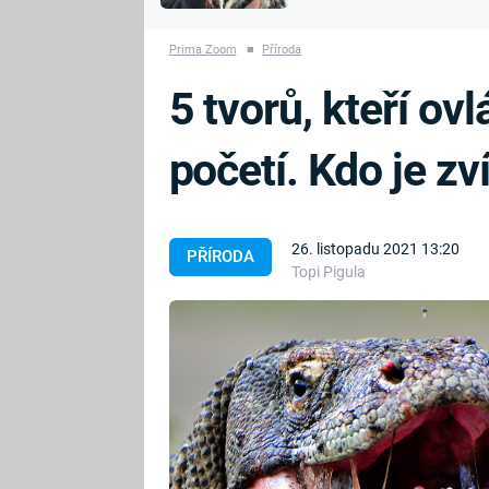
MARIE TEREZIE
vyhynuli
ADOLF HITLER
NAPOLEON
Prima Zoom
■
Příroda
BONAPARTE
ATENTÁT NA
5 tvorů, kteří ov
REINHARDA
BRITSKÁ
HEYDRICHA
KRÁLOVSKÁ
početí. Kdo je zv
RODINA
PRVNÍ SVĚTOVÁ
VÁLKA
26. listopadu 2021 13:20
PŘÍRODA
Topi Pigula