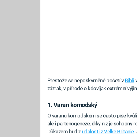
Přestože se neposkvrněné početí v
Bibli
v
zázrak, v přírodě o kdovíjak extrémní výji
1. Varan komodský
O varanu komodském se často píše kvůli j
ale i partenogeneze, díky níž je schopný
Důkazem budiž
události z Velké Británie
.