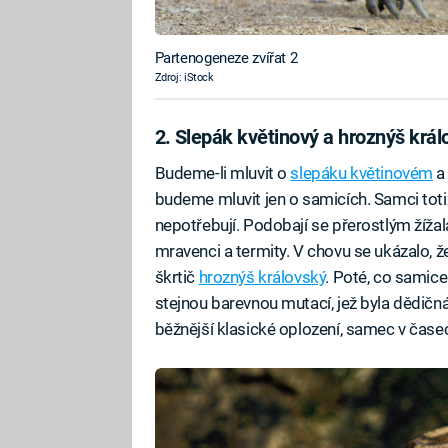
Partenogeneze zvířat 2
Zdroj: iStock
2. Slepák květinový a hroznýš král
Budeme-li mluvit o
slepáku květinovém
a 
budeme mluvit jen o samicích. Samci tot
nepotřebují. Podobají se přerostlým žížal
mravenci a termity. V chovu se ukázalo, 
škrtič
hroznýš královský
. Poté, co samic
stejnou barevnou mutací, jež byla dědičná v
běžnější klasické oplození, samec v čase