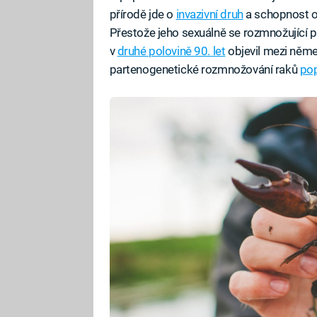
přírodě jde o
invazivní druh
a schopnost ob
Přestože jeho sexuálně se rozmnožující př
v
druhé polovině 90. let
objevil mezi něme
partenogenetické rozmnožování raků
po