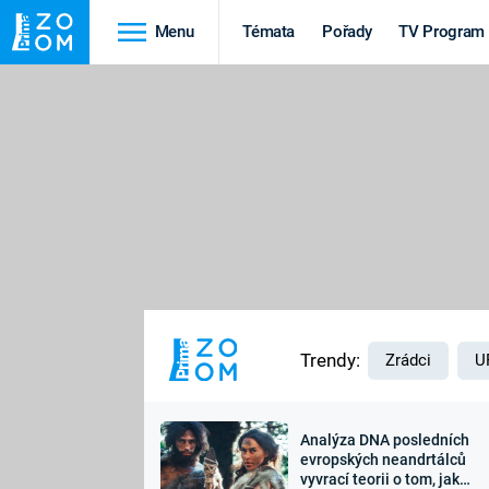
Menu
Témata
Pořady
TV Program
Cestování
Historie
HRADY A ZÁMKY
VIKINGOVÉ
HEDVÁBNÁ STEZKA
EPIDEMIE A
PANDEMIE
PŘÍRODA
STAROVĚKÝ EGYPT
Trendy:
Zrádci
U
Analýza DNA posledních
Druhá
Výročí
evropských neandrtálců
vyvrací teorii o tom, jak
světová válka