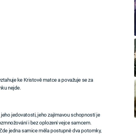
ztahuje ke Kristově matce a považuje se za
mku nejde.
eho jedovatosti, jeho zajímavou schopností je
 rozmnožování i bez oplození vejce samcem.
 Zde jedna samice měla postupně dva potomky,