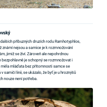
ovský
dalších příbuzných druzích rodu Ramhotyphlos,
iž známí nejsou a samice je k rozmnožování
ám, jimiž se živí. Zároveň ale nepohrdnou
že bezpohlavně je schopný se rozmnožovat i
e měla mláďata bez přítomnosti samce se
 samičí linii, se ukázalo, že byť je u hroznýšů
ch nouze není potřeba.