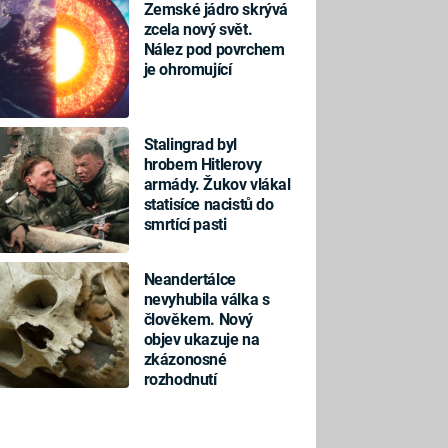
Zemské jádro skrývá
zcela nový svět.
Nález pod povrchem
je ohromující
Stalingrad byl
hrobem Hitlerovy
armády. Žukov vlákal
statisíce nacistů do
smrtící pasti
Neandertálce
nevyhubila válka s
člověkem. Nový
objev ukazuje na
zkázonosné
rozhodnutí