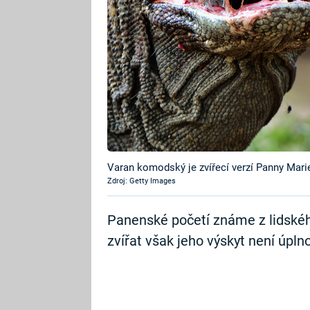
Varan komodský je zvířecí verzí Panny Mari
Zdroj: Getty Images
Panenské početí známe z lidskéh
zvířat však jeho výskyt není úpln