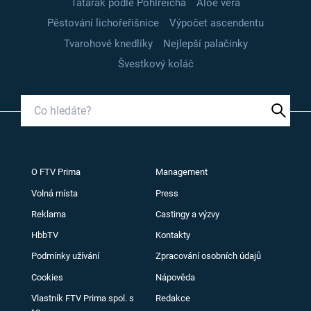
Tatarák podle Pohlreicha
Aloe vera
Pěstování lichořeřišnice
Výpočet ascendentu
Tvarohové knedlíky
Nejlepší palačinky
Švestkový koláč
O FTV Prima
Management
Volná místa
Press
Reklama
Castingy a výzvy
HbbTV
Kontakty
Podmínky užívání
Zpracování osobních údajů
Cookies
Nápověda
Vlastník FTV Prima spol. s
Redakce