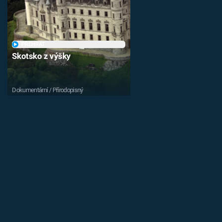
PŘEHRÁT
Skotsko z výšky
Dokumentární / Přírodopisný