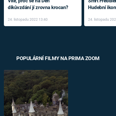
Víte, proč se na Den
Smrt Freddie
díkůvzdání jí zrovna krocan?
Hudební ikon
až do konce 
24. listopadu 2022 13:40
24. listopadu 20
léky
POPULÁRNÍ FILMY NA PRIMA ZOOM