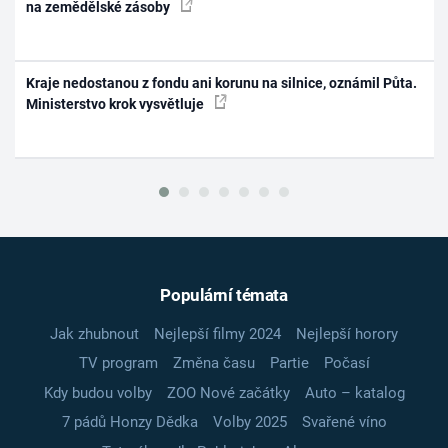
na zemědělské zásoby
Kraje nedostanou z fondu ani korunu na silnice, oznámil Půta.
Ministerstvo krok vysvětluje
Populární témata
Jak zhubnout
Nejlepší filmy 2024
Nejlepší horory
TV program
Změna času
Partie
Počasí
Kdy budou volby
ZOO Nové začátky
Auto – katalog
7 pádů Honzy Dědka
Volby 2025
Svařené víno