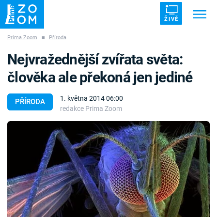
ŽIVĚ
Prima Zoom
■
Příroda
Trendy:
ZRÁDCI
UFO
DRUHÁ SVĚTOVÁ VÁLKA
Nejvražednější zvířata světa:
ZÁHADY
VETŘELCI DÁVNOVĚKU
člověka ale překoná jen jediné
1. května 2014 06:00
PŘÍRODA
redakce Prima Zoom
Témata
Témata
Pořady
TV Program