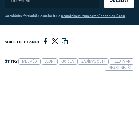
ODESLAT
Odesláním formuláře souhlasíte s
podmínkami zpracování osobních údajů
SDÍLEJTE ČLÁNEK
ŠTÍTKY
MEDVĚD
SLON
GORILA
ZAJÍMAVOSTI
PLEJTVÁK
NEJSILNĚJŠÍ