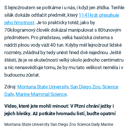
S lejnožroutem se potkáme i u nás, i když jen zřídka. Tenhle
silák dokáže odtlačit předmět, který
1141krát přesahuje
jeho hmotnost
. Je to prakticky totéž, jako by
70kilogramový člověk dokázal manipulovat s 80tunovým
předmětem. Pro představu, velká hasičská cisterna s
nádrží plnou vody váží 40 tun. Kdyby měl lejnožrout lidské
rozměry, zvládnul by tedy unést hned dvě najednou. Ještě
štěstí, že je ve skutečnosti velký okolo jednoho centimetru
a nic nenasvědčuje tomu, že by mu tato velikost neměla i v
budoucnu zůstat.
Zdroj:
Montana State University
,
San Diego Zoo
,
Science
Daily
,
Marine Mammal Science
.
Video, které jste mohli minout: V Plzni chrání ježky i
jejich blešky. Až potkáte hromadu listí, buďte opatrní
Montana State University
San Diego Zoo
Science Daily
Marine
Failed to fetch