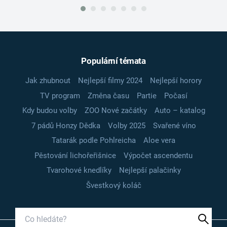
Populární témata
Jak zhubnout
Nejlepší filmy 2024
Nejlepší horory
TV program
Změna času
Partie
Počasí
Kdy budou volby
ZOO Nové začátky
Auto – katalog
7 pádů Honzy Dědka
Volby 2025
Svařené víno
Tatarák podle Pohlreicha
Aloe vera
Pěstování lichořeřišnice
Výpočet ascendentu
Tvarohové knedlíky
Nejlepší palačinky
Švestkový koláč