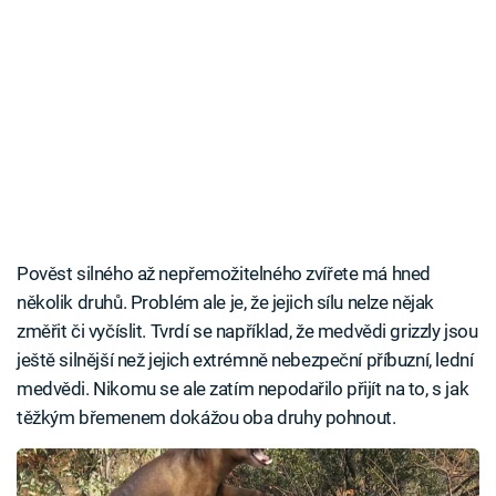
Pověst silného až nepřemožitelného zvířete má hned
několik druhů. Problém ale je, že jejich sílu nelze nějak
změřit či vyčíslit. Tvrdí se například, že medvědi grizzly jsou
ještě silnější než jejich extrémně nebezpeční příbuzní, lední
medvědi. Nikomu se ale zatím nepodařilo přijít na to, s jak
těžkým břemenem dokážou oba druhy pohnout.