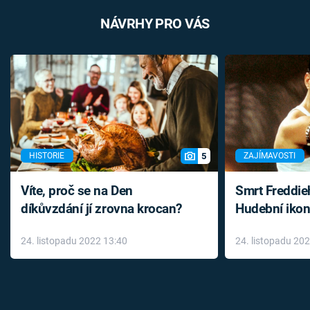
NÁVRHY PRO VÁS
5
HISTORIE
ZAJÍMAVOSTI
Víte, proč se na Den
Smrt Freddie
díkůvzdání jí zrovna krocan?
Hudební ikon
až do konce 
24. listopadu 2022 13:40
24. listopadu 20
léky