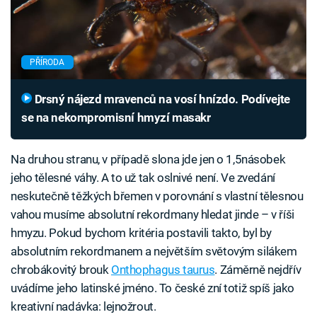
PŘÍRODA
Drsný nájezd mravenců na vosí hnízdo. Podívejte
se na nekompromisní hmyzí masakr
Na druhou stranu, v případě slona jde jen o 1,5násobek
jeho tělesné váhy. A to už tak oslnivé není. Ve zvedání
neskutečně těžkých břemen v porovnání s vlastní tělesnou
vahou musíme absolutní rekordmany hledat jinde – v říši
hmyzu. Pokud bychom kritéria postavili takto, byl by
absolutním rekordmanem a největším světovým silákem
chrobákovitý brouk
Onthophagus taurus
. Záměrně nejdřív
uvádíme jeho latinské jméno. To české zní totiž spíš jako
kreativní nadávka: lejnožrout.