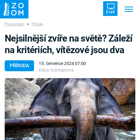
ŽIVĚ
Prima Zoom
■
Příroda
Trendy:
ZRÁDCI
UFO
DRUHÁ SVĚTOVÁ VÁLKA
Nejsilnější zvíře na světě? Záleží
ZÁHADY
VETŘELCI DÁVNOVĚKU
na kritériích, vítězové jsou dva
15. července 2024 07:00
PŘÍRODA
Klára Ochmanová
Témata
Témata
Pořady
TV Program