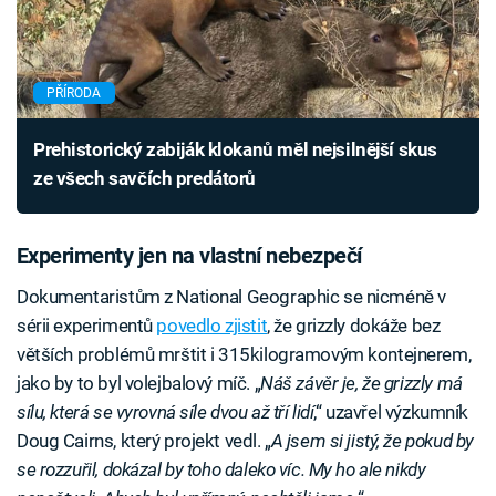
PŘÍRODA
Prehistorický zabiják klokanů měl nejsilnější skus
ze všech savčích predátorů
Experimenty jen na vlastní nebezpečí
Dokumentaristům z National Geographic se nicméně v
sérii experimentů
povedlo zjistit
, že grizzly dokáže bez
větších problémů mrštit i 315kilogramovým kontejnerem,
jako by to byl volejbalový míč. „
Náš závěr je, že grizzly má
sílu, která se vyrovná síle dvou až tří lidí
,“ uzavřel výzkumník
Doug Cairns, který projekt vedl. „
A jsem si jistý, že pokud by
se rozzuřil, dokázal by toho daleko víc. My ho ale nikdy