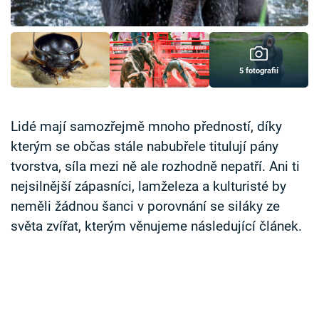
Časopis
Sledujte prima+
5 fotografií
Přihlášení
Lidé mají samozřejmě mnoho předností, díky
kterým se občas stále nabubřele titulují pány
Sledujte nás
tvorstva, síla mezi ně ale rozhodně nepatří. Ani ti
nejsilnější zápasníci, lamželeza a kulturisté by
neměli žádnou šanci v porovnání se siláky ze
světa zvířat, kterým věnujeme následující článek.