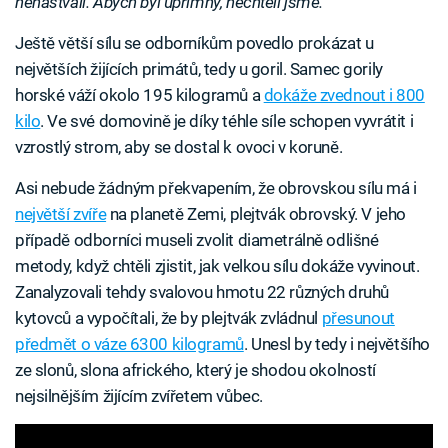
nenaštvali. Abych byl upřímný, nechtěli jsme.
“
Ještě větší sílu se odborníkům povedlo prokázat u
největších žijících primátů, tedy u goril. Samec gorily
horské váží okolo 195 kilogramů a
dokáže zvednout i 800
kilo
. Ve své domovině je díky téhle síle schopen vyvrátit i
vzrostlý strom, aby se dostal k ovoci v koruně.
Asi nebude žádným překvapením, že obrovskou sílu má i
největší zvíře
na planetě Zemi, plejtvák obrovský. V jeho
případě odborníci museli zvolit diametrálně odlišné
metody, když chtěli zjistit, jak velkou sílu dokáže vyvinout.
Zanalyzovali tehdy svalovou hmotu 22 různých druhů
kytovců a vypočítali, že by plejtvák zvládnul
přesunout
předmět o váze 6300 kilogramů
. Unesl by tedy i největšího
ze slonů, slona afrického, který je shodou okolností
nejsilnějším žijícím zvířetem vůbec.