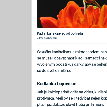
Kudlanka je dravec od pohledu
Zdroj: pixabay.com
Sexuální kanibalismus mimochodem není v h
se musejí obávat například i samečci ně
vyvoleným podstrkují dárky, aby se během
se do svého milého.
Kudlanka bojovnice
Jak je každopádně vidět na videu, kudl
protivníka. Měli by se jí tedy bát nejen ko
ptáci, jež dokáže ulovit třeba při krmení.