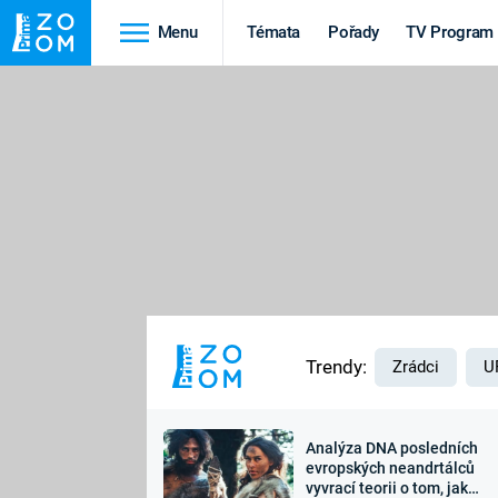
Menu
Témata
Pořady
TV Program
Cestování
Historie
HRADY A ZÁMKY
VIKINGOVÉ
HEDVÁBNÁ STEZKA
EPIDEMIE A
PANDEMIE
PŘÍRODA
STAROVĚKÝ EGYPT
Trendy:
Zrádci
U
Analýza DNA posledních
Druhá
Výročí
evropských neandrtálců
vyvrací teorii o tom, jak
světová válka