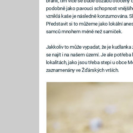
bránit, tím více se bude dozadu otočený 
podobně jako pavouci schopnost vnějšího t
vzniklá kaše je následně konzumována. S
Představit si to můžeme jako lokální anest
samců mnohem méně než samiček.
Jakkoliv to může vypadat, že je kudlanka 
se najít i na našem území. Je ale potřeba
lokalitách, jako jsou třeba stepi u obce 
zaznamenány ve Žďárských vrších.