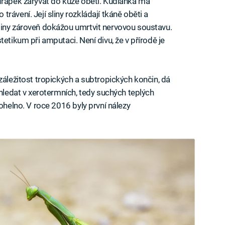
drápek zarývat do kůže oběti. Kudlanka má
rávení. Její sliny rozkládají tkáně oběti a
liny zároveň dokážou umrtvit nervovou soustavu.
etikum při amputaci. Není divu, že v přírodě je
záležitost tropických a subtropických končin, dá
 hledat v xerotermních, tedy suchých teplých
Mohelno. V roce 2016 byly první nálezy