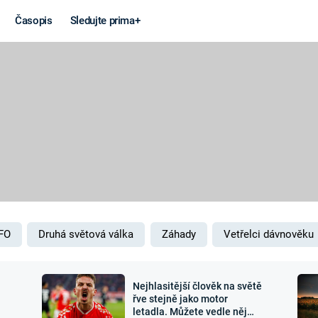
Časopis
Sledujte prima+
Věda a
Války
technika
STUDENÁ V
KORONAVIRUS
VÁLKA VE
VIETNAMU
VESMÍR
VÁLEČNÉ FI
MARS
SERIÁLY
FO
Druhá světová válka
Záhady
Vetřelci dávnověku
Nejhlasitější člověk na světě
Záhady a
Zajímav
řve stejně jako motor
letadla. Můžete vedle něj
konspirace