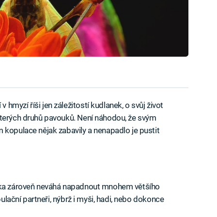
myzí říši jen záležitostí kudlanek, o svůj život
kterých druhů pavouků. Není náhodou, že svým
 kopulace nějak zabavily a nenapadlo je pustit
anka zároveň neváhá napadnout mnohem většího
pulační partneři, nýbrž i myši, hadi, nebo dokonce