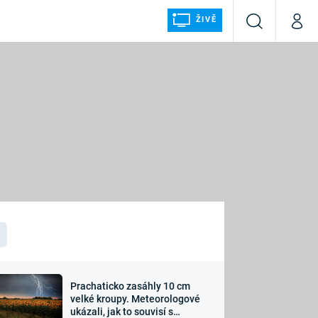
ŽIVĚ
Vyhledávání
Můj p
Prima+
ÁLKA
CNN Prima NEWS
Prima FRESH
Prima LIVING
LMY A
Prima Ženy
Prima LAJK
Prachaticko zasáhly 10 cm
osti
velké kroupy. Meteorologové
Sledujte nás
ukázali, jak to souvisí s