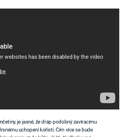
nčetiny, je jasné, že dráp podobný zavíracímu
 drsnému uchopení kořisti. Čím více se bude