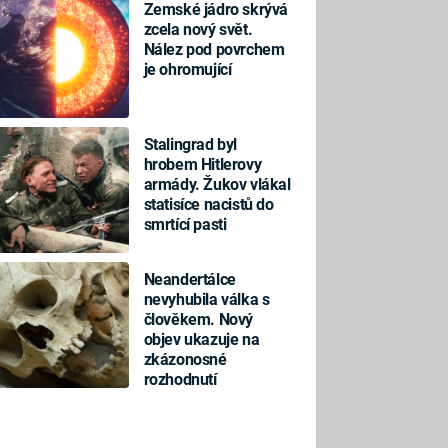
Zemské jádro skrývá
zcela nový svět.
Nález pod povrchem
je ohromující
Stalingrad byl
hrobem Hitlerovy
armády. Žukov vlákal
statisíce nacistů do
smrtící pasti
Neandertálce
nevyhubila válka s
člověkem. Nový
objev ukazuje na
zkázonosné
rozhodnutí