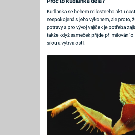
Proč to kudlanka dělá?
Kudlanka se během milostného aktu často
nespokojená s jeho výkonem, ale proto, ž
potravy a pro vývoj vajíček je potřeba zaji
takže když sameček přijde při milování o
silou a vytrvalostí.