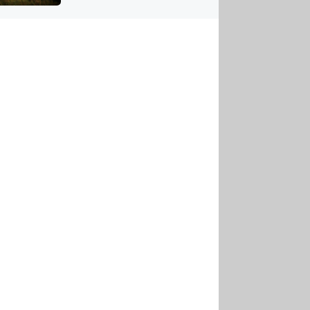
US
tornádem
RSUS
ZE A