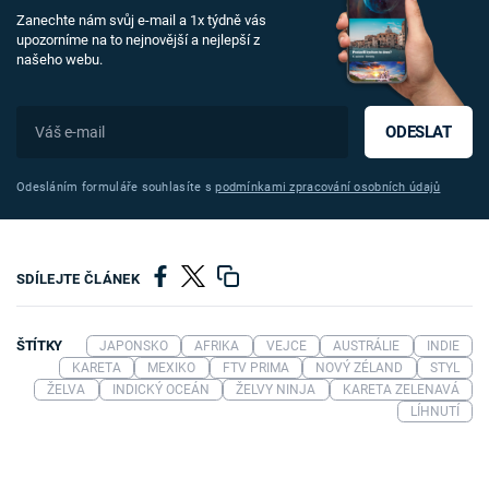
Zanechte nám svůj e-mail a 1x týdně vás
upozorníme na to nejnovější a nejlepší z
našeho webu.
ODESLAT
Odesláním formuláře souhlasíte s
podmínkami zpracování osobních údajů
SDÍLEJTE ČLÁNEK
ŠTÍTKY
JAPONSKO
AFRIKA
VEJCE
AUSTRÁLIE
INDIE
KARETA
MEXIKO
FTV PRIMA
NOVÝ ZÉLAND
STYL
ŽELVA
INDICKÝ OCEÁN
ŽELVY NINJA
KARETA ZELENAVÁ
LÍHNUTÍ