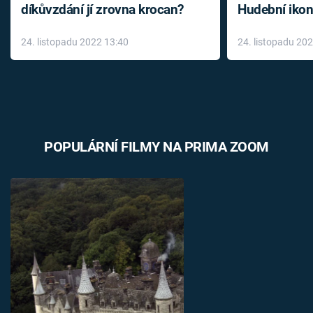
díkůvzdání jí zrovna krocan?
Hudební ikon
až do konce 
24. listopadu 2022 13:40
24. listopadu 20
léky
POPULÁRNÍ FILMY NA PRIMA ZOOM