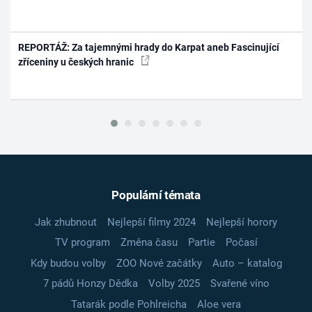
REPORTÁŽ: Za tajemnými hrady do Karpat aneb Fascinující
zříceniny u českých hranic
Populární témata
Jak zhubnout
Nejlepší filmy 2024
Nejlepší horory
TV program
Změna času
Partie
Počasí
Kdy budou volby
ZOO Nové začátky
Auto – katalog
7 pádů Honzy Dědka
Volby 2025
Svařené víno
Tatarák podle Pohlreicha
Aloe vera