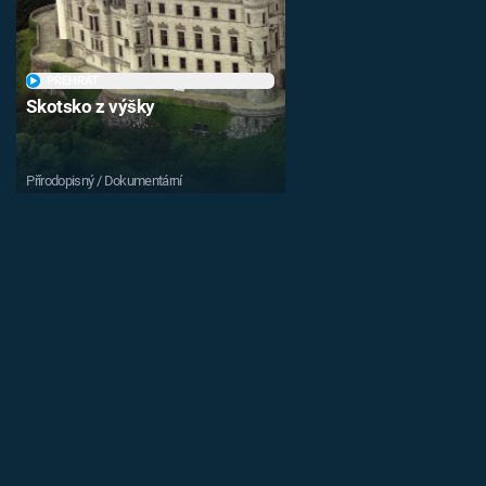
PŘEHRÁT
Skotsko z výšky
Přírodopisný / Dokumentární