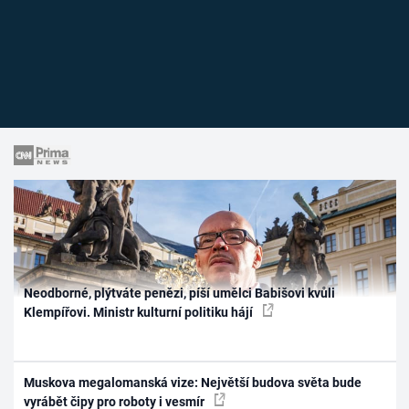
Neodborné, plýtváte penězi, píší umělci Babišovi kvůli
Klempířovi. Ministr kulturní politiku hájí
Muskova megalomanská vize: Největší budova světa bude
vyrábět čipy pro roboty i vesmír