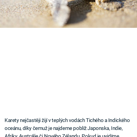
téměř ihned po vylíhnutí.
Časopis
Sledujte prima+
Přihlášení
Sledujte nás
Karety nejčastěji žijí v teplých vodách Tichého a Indického
oceánu, díky čemuž je najdeme poblíž Japonska, Indie,
Afriky, Austrálie či Nového Zélandu. Pokud je uvidíme