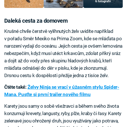
6 fotografií
Daleká cesta za domovem
Krušné chvíle čerstvě vylíhnutých želv uvidíte například
v pořadu Směr Mexiko na Prima Zoom, kde se mláďata po
narození vydají do oceánu. Jejich cesta je ovšem lemována
nebezpečím, když musí utéct krkavcům, zdolat příkrý sráz
a dojít až do vody přes skupinu hladových krabů, kteří
mláďata odnášejí do děr v písku, kde je zkonzumují.
Drsnou cestu k dospělosti přežije jedna z tisíce želv.
Čtěte také:
Želvy Ninja se vrací v úžasném stylu Spider-
Mana. Pusťte si první trailer nového filmu
Karety jsou samy o sobě všežravci a během svého života
konzumují krevety, langusty, ryby, plže, kraby či řasy. Karety
zelenavé jsou ohrožený druh, jsou využívány jako potrava,