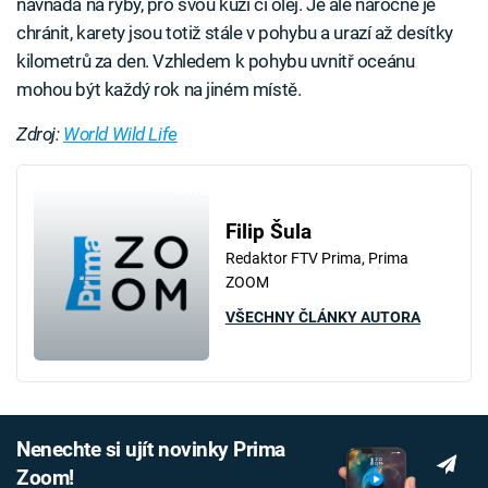
návnada na ryby, pro svou kůži či olej. Je ale náročné je
chránit, karety jsou totiž stále v pohybu a urazí až desítky
kilometrů za den. Vzhledem k pohybu uvnitř oceánu
mohou být každý rok na jiném místě.
Zdroj:
World Wild Life
Failed to fetch
Filip Šula
Redaktor FTV Prima, Prima
ZOOM
VŠECHNY ČLÁNKY AUTORA
Nenechte si ujít novinky Prima
Zoom!