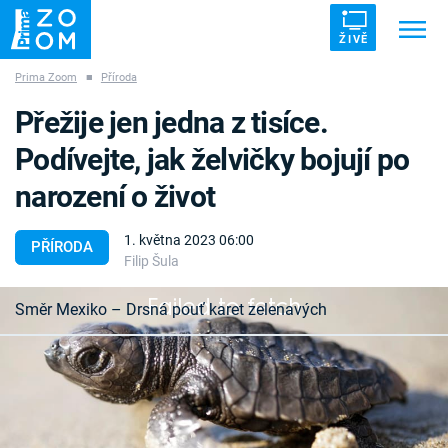
ŽIVĚ
Prima Zoom
■
Příroda
Trendy:
ZRÁDCI
UFO
DRUHÁ SVĚTOVÁ VÁLKA
Přežije jen jedna z tisíce.
ZÁHADY
VETŘELCI DÁVNOVĚKU
Podívejte, jak želvičky bojují po
narození o život
1. května 2023 06:00
PŘÍRODA
Filip Šula
Témata
Failed to fetch
Směr Mexiko – Drsná pouť karet zelenavých
Témata
Pořady
Kareta zelenavá je z celé čeledi karetovitých
nejmenší, když dorůstá „pouhých“ 58 až 70
TV Program
centimetrů. Vlastní smrtelnost přitom pozná