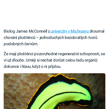
Biolog James McConnell z
univerzity v Michiganu
zkoumal
chování ploštěnců – jednoduchých bezobratlých tvorů
podobných červům.
Že mají ploštěnci pozoruhodné regenerační schopnosti, se
ví už dlouho. Umějí si nechat dorůst celou řadu orgánů:
dokonce i hlavu, když o ni přijdou.