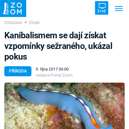
ŽIVĚ
Prima Zoom
■
Příroda
Trendy:
ZRÁDCI
UFO
DRUHÁ SVĚTOVÁ VÁLKA
Kanibalismem se dají získat
ZÁHADY
VETŘELCI DÁVNOVĚKU
vzpomínky sežraného, ukázal
pokus
9. října 2017 06:00
PŘÍRODA
redakce Prima Zoom
Témata
Témata
Pořady
TV Program