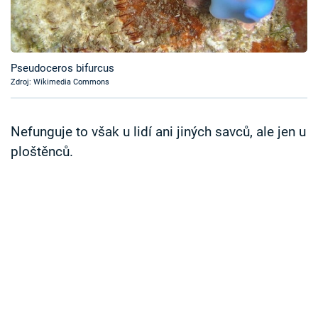
Časopis
Sledujte prima+
Pseudoceros bifurcus
Zdroj: Wikimedia Commons
Přihlášení
Nefunguje to však u lidí ani jiných savců, ale jen u
Sledujte nás
ploštěnců.