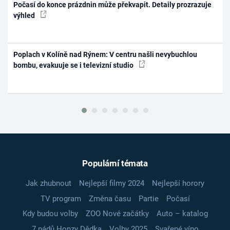
Počasí do konce prázdnin může překvapit. Detaily prozrazuje
výhled
Poplach v Kolíně nad Rýnem: V centru našli nevybuchlou
bombu, evakuuje se i televizní studio
Populární témata
Jak zhubnout
Nejlepší filmy 2024
Nejlepší horory
TV program
Změna času
Partie
Počasí
Kdy budou volby
ZOO Nové začátky
Auto – katalog
7 pádů Honzy Dědka
Volby 2025
Svařené víno