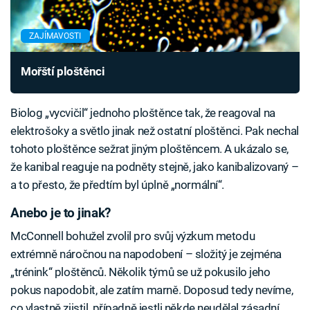
ZAJÍMAVOSTI
Mořští ploštěnci
Biolog „vycvičil“ jednoho ploštěnce tak, že reagoval na
elektrošoky a světlo jinak než ostatní ploštěnci. Pak nechal
tohoto ploštěnce sežrat jiným ploštěncem. A ukázalo se,
že kanibal reaguje na podněty stejně, jako kanibalizovaný –
a to přesto, že předtím byl úplně „normální“.
Anebo je to jinak?
McConnell bohužel zvolil pro svůj výzkum metodu
extrémně náročnou na napodobení – složitý je zejména
„trénink“ ploštěnců. Několik týmů se už pokusilo jeho
pokus napodobit, ale zatím marně. Doposud tedy nevíme,
co vlastně zjistil, případně jestli někde neudělal zásadní