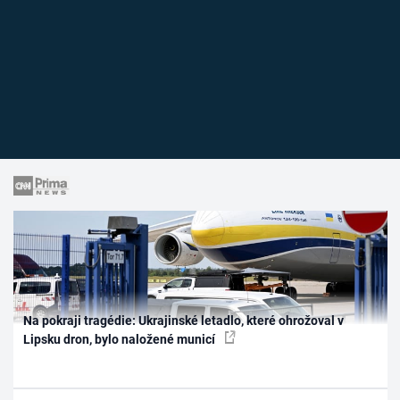
Na pokraji tragédie: Ukrajinské letadlo, které ohrožoval v
Lipsku dron, bylo naložené municí