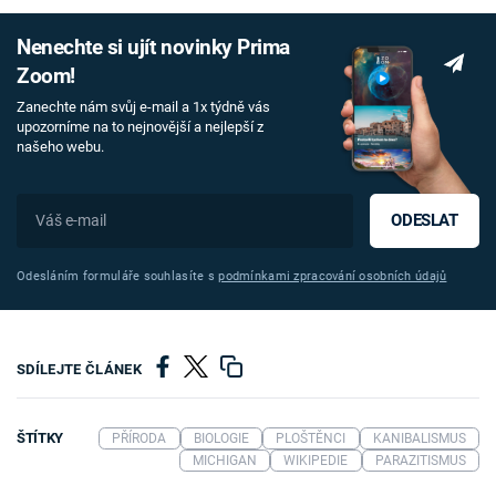
Nenechte si ujít novinky Prima
Zoom!
Zanechte nám svůj e-mail a 1x týdně vás
upozorníme na to nejnovější a nejlepší z
našeho webu.
ODESLAT
Odesláním formuláře souhlasíte s
podmínkami zpracování osobních údajů
SDÍLEJTE ČLÁNEK
ŠTÍTKY
PŘÍRODA
BIOLOGIE
PLOŠTĚNCI
KANIBALISMUS
MICHIGAN
WIKIPEDIE
PARAZITISMUS