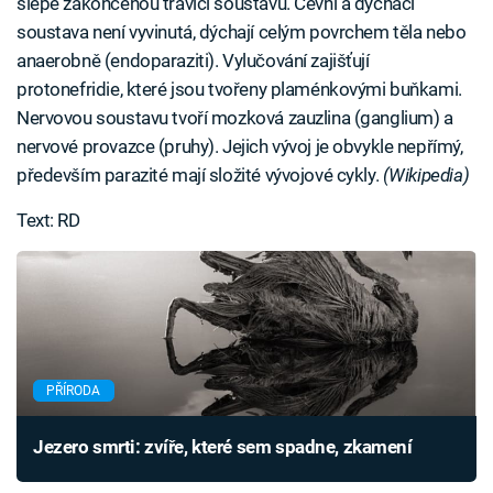
slepě zakončenou trávicí soustavu. Cévní a dýchací
soustava není vyvinutá, dýchají celým povrchem těla nebo
anaerobně (endoparaziti). Vylučování zajišťují
protonefridie, které jsou tvořeny plaménkovými buňkami.
Nervovou soustavu tvoří mozková zauzlina (ganglium) a
nervové provazce (pruhy). Jejich vývoj je obvykle nepřímý,
především parazité mají složité vývojové cykly.
(Wikipedia)
Text: RD
PŘÍRODA
Jezero smrti: zvíře, které sem spadne, zkamení