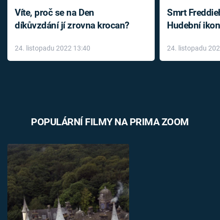
Víte, proč se na Den
Smrt Freddie
díkůvzdání jí zrovna krocan?
Hudební ikon
až do konce 
24. listopadu 2022 13:40
24. listopadu 20
léky
POPULÁRNÍ FILMY NA PRIMA ZOOM