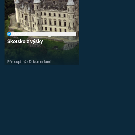
PŘEHRÁT
Skotsko z výšky
Přírodopisný / Dokumentární