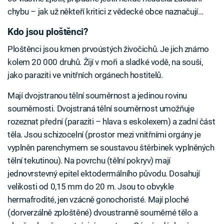
chybu – jak už někteří kritici z vědecké obce naznačují…
Kdo jsou ploštěnci?
Ploštěnci jsou kmen prvoústých živočichů. Je jich známo
kolem 20 000 druhů. Žijí v moři a sladké vodě, na souši,
jako paraziti ve vnitřních orgánech hostitelů.
Mají dvojstranou tělní souměrnost a jedinou rovinu
souměrnosti. Dvojstraná tělní souměrnost umožňuje
rozeznat přední (paraziti – hlava s eskolexem) a zadní část
těla. Jsou schizocelní (prostor mezi vnitřními orgány je
vyplněn parenchymem se soustavou štěrbinek vyplněných
tělní tekutinou). Na povrchu (tělní pokryv) mají
jednovrstevný epitel ektodermálního původu. Dosahují
velikosti od 0,15 mm do 20 m. Jsou to obvykle
hermafrodité, jen vzácně gonochoristé. Mají ploché
(dorverzálně zploštěné) dvoustranně souměrné tělo a