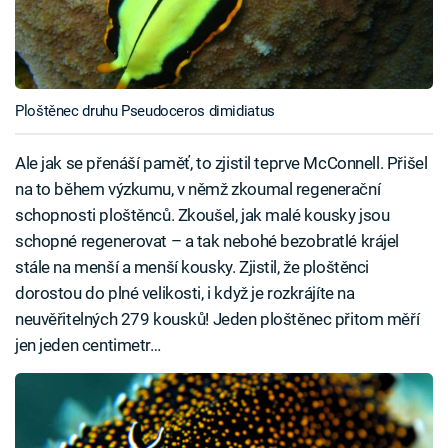
Ploštěnec druhu Pseudoceros dimidiatus
Ale jak se přenáší paměť, to zjistil teprve McConnell. Přišel
na to během výzkumu, v němž zkoumal regenerační
schopnosti ploštěnců. Zkoušel, jak malé kousky jsou
schopné regenerovat – a tak nebohé bezobratlé krájel
stále na menší a menší kousky. Zjistil, že ploštěnci
dorostou do plné velikosti, i když je rozkrájíte na
neuvěřitelných 279 kousků! Jeden ploštěnec přitom měří
jen jeden centimetr…