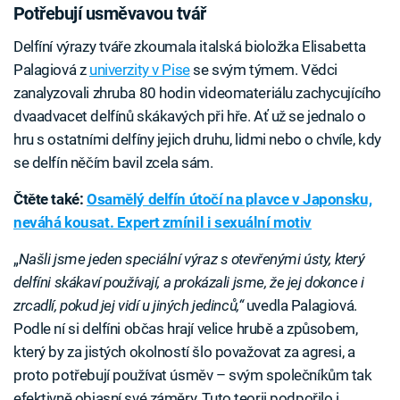
Potřebují usměvavou tvář
Delfíní výrazy tváře zkoumala italská bioložka Elisabetta
Palagiová z
univerzity v Pise
se svým týmem. Vědci
zanalyzovali zhruba 80 hodin videomateriálu zachycujícího
dvaadvacet delfínů skákavých při hře. Ať už se jednalo o
hru s ostatními delfíny jejich druhu, lidmi nebo o chvíle, kdy
se delfín něčím bavil zcela sám.
Čtěte také:
Osamělý delfín útočí na plavce v Japonsku,
neváhá kousat. Expert zmínil i sexuální motiv
„
Našli jsme jeden speciální výraz s otevřenými ústy, který
delfíni skákaví používají, a prokázali jsme, že jej dokonce i
zrcadlí, pokud jej vidí u jiných jedinců,“
uvedla Palagiová.
Podle ní si delfíni občas hrají velice hrubě a způsobem,
který by za jistých okolností šlo považovat za agresi, a
proto potřebují používat úsměv – svým společníkům tak
efektivně objasní své záměry. Tuto teorii podpořilo i