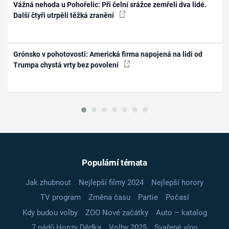
Vážná nehoda u Pohořelic: Při čelní srážce zemřeli dva lidé.
Další čtyři utrpěli těžká zranění
Grónsko v pohotovosti: Americká firma napojená na lidi od
Trumpa chystá vrty bez povolení
Populární témata
Jak zhubnout
Nejlepší filmy 2024
Nejlepší horory
TV program
Změna času
Partie
Počasí
Kdy budou volby
ZOO Nové začátky
Auto – katalog
7 pádů Honzy Dědka
Volby 2025
Svařené víno