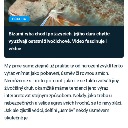
PŘÍRODA
Bizarní ryba chodí po jazycích, jejího daru chytře
využívají ostatní živočichové. Video fascinuje i
vědce
My jsme samozřejmě už prakticky od narození zvyklí tento
výraz vnímat jako pobavení, úsměv či rovnou smích.
Nemůžeme si proto pomoct: jakmile se takto zatváří jiný
živočišný druh, okamžitě máme tendenci jeho výraz
interpretovat stejným způsobem. Někdy, jako třeba u
nebezpečných a velice agresivních hrochů, se to nevyplácí.
Jak ale zjistili vědci, delfíní „úsměv“ někdy úsměvem
skutečně je.