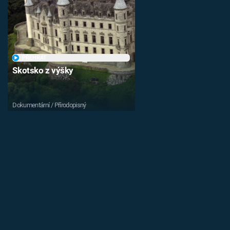
PŘEHRÁT
Skotsko z výšky
Dokumentární / Přírodopisný