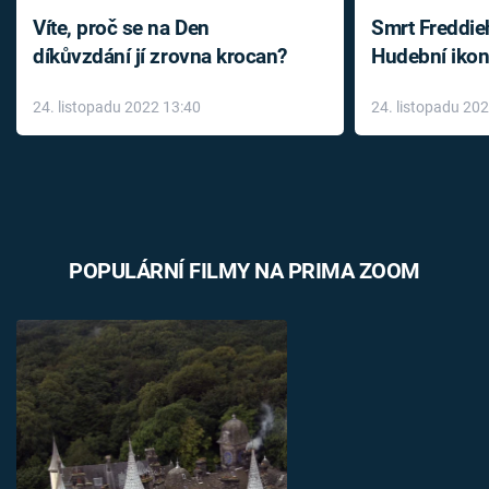
Víte, proč se na Den
Smrt Freddie
díkůvzdání jí zrovna krocan?
Hudební ikon
až do konce 
24. listopadu 2022 13:40
24. listopadu 20
léky
POPULÁRNÍ FILMY NA PRIMA ZOOM