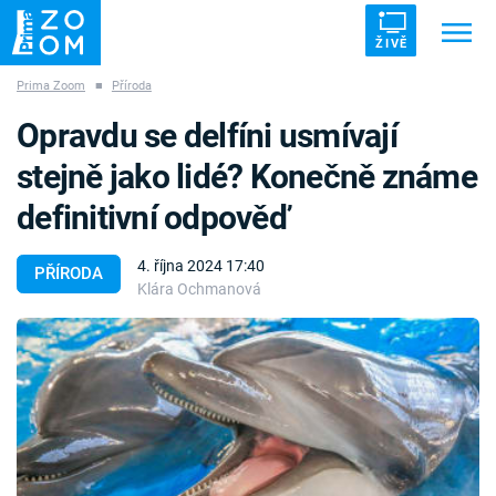
ŽIVĚ
Prima Zoom
■
Příroda
Trendy:
ZRÁDCI
UFO
DRUHÁ SVĚTOVÁ VÁLKA
Opravdu se delfíni usmívají
ZÁHADY
VETŘELCI DÁVNOVĚKU
stejně jako lidé? Konečně známe
definitivní odpověď
4. října 2024 17:40
PŘÍRODA
Klára Ochmanová
Témata
Témata
Pořady
TV Program