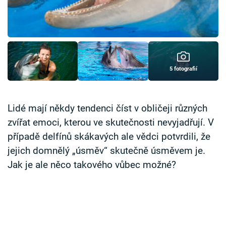
Časopis
Sledujte prima+
Přihlášení
5 fotografií
Sledujte nás
Lidé mají někdy tendenci číst v obličeji různých
zvířat emoci, kterou ve skutečnosti nevyjadřují. V
případě delfínů skákavých ale vědci potvrdili, že
jejich domnělý „úsměv“ skutečně úsměvem je.
Jak je ale něco takového vůbec možné?