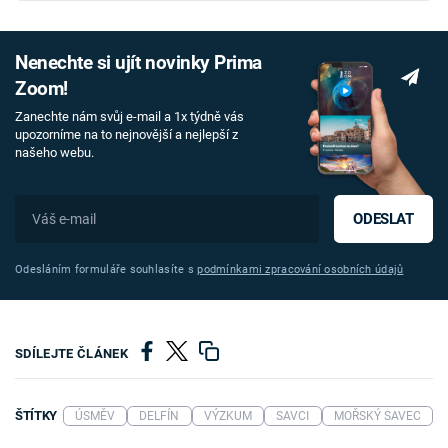
Nenechte si ujít novinky Prima
Zoom!
Zanechte nám svůj e-mail a 1x týdně vás
upozorníme na to nejnovější a nejlepší z
našeho webu.
ODESLAT
Odesláním formuláře souhlasíte s
podmínkami zpracování osobních údajů
SDÍLEJTE ČLÁNEK
ŠTÍTKY
ÚSMĚV
DELFÍN
VÝZKUM
SAVCI
MOŘSKÝ SAVEC