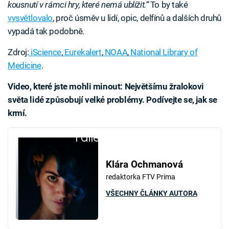
kousnutí v rámci hry, které nemá ublížit.“
To by také
vysvětlovalo
, proč úsměv u lidí, opic, delfínů a dalších druhů
vypadá tak podobně.
Zdroj:
iScience
,
Eurekalert
,
NOAA
,
National Library of
Medicine
.
Video, které jste mohli minout: Největšímu žralokovi
světa lidé způsobují velké problémy. Podívejte se, jak se
krmí.
Failed to fetch
Klára Ochmanová
redaktorka FTV Prima
VŠECHNY ČLÁNKY AUTORA