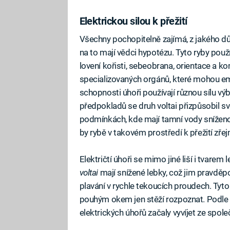
Elektrickou silou k přežití
Všechny pochopitelně zajímá, z jakého dů
na to mají vědci hypotézu. Tyto ryby použí
lovení kořisti, sebeobrana, orientace a k
specializovaných orgánů, které mohou emit
schopnosti úhoři používají různou sílu výb
předpokladů se druh voltai přizpůsobil s
podmínkách, kde mají tamní vody sníženou
by rybě v takovém prostředí k přežití zřej
Električtí úhoři se mimo jiné liší i tvarem
voltai
mají snížené lebky, což jim pravdě
plavání v rychle tekoucích proudech. Tyto 
pouhým okem jen stěží rozpoznat. Podle 
elektrických úhořů začaly vyvíjet ze spole