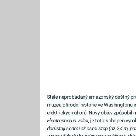
Stále neprobádaný amazonský deštný pral
muzea přírodní historie ve Washingtonu 
elektrických úhořů. Nový objev způsobil 
Electrophorus voltai,
je totiž schopen vyrobi
dorůstají sedmi až osmi stop (až 2,4 m, p