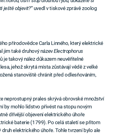
t novou, osm stop dlouhou rybu, dokážete si
i ještě objevit?
“ uvedl v tiskové zprávě zoolog
ho přírodovědce Carla Linného, který elektrické
al jim také druhový název
Electrophorus
ů je takový nález důkazem neuvěřitelné
a, jehož skrytá místa zůstávají vědě z velké
hrožená stanoviště chránit před odlesňováním,
že neprostupný prales skrývá obrovské množství
ní by mohlo lidstvo přivést na stopu novým
ně dřívější objevení elektrického úhoře
trické baterie (1799). Po celá staletí se přitom
ý druh elektrického úhoře. Tohle tvrzení bylo ale