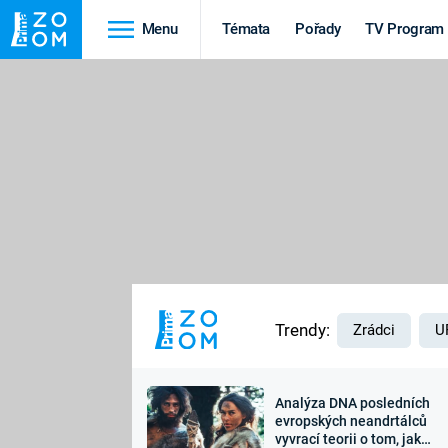
Menu
Témata
Pořady
TV Program
Cestování
Historie
HRADY A ZÁMKY
VIKINGOVÉ
HEDVÁBNÁ STEZKA
EPIDEMIE A
PANDEMIE
PŘÍRODA
STAROVĚKÝ EGYPT
Trendy:
Zrádci
U
Analýza DNA posledních
Druhá
Výročí
evropských neandrtálců
vyvrací teorii o tom, jak
světová válka