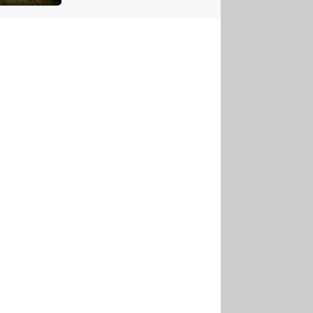
US
tornádem
RSUS
ZE A