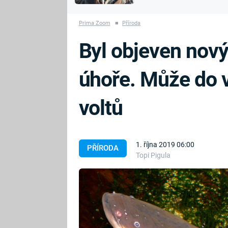
MARIE TEREZIE
vyhynuli
ADOLF HITLER
NAPOLEON
Prima Zoom
■
Příroda
BONAPARTE
ATENTÁT NA
Byl objeven nový
REINHARDA
BRITSKÁ
HEYDRICHA
KRÁLOVSKÁ
úhoře. Může do v
RODINA
PRVNÍ SVĚTOVÁ
VÁLKA
voltů
1. října 2019 06:00
PŘÍRODA
Topi Pigula