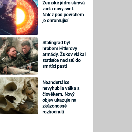
Zemské jádro skrývá
zcela nový svět.
Nález pod povrchem
je ohromující
Stalingrad byl
hrobem Hitlerovy
armády. Žukov vlákal
statisíce nacistů do
smrtící pasti
Neandertálce
nevyhubila válka s
člověkem. Nový
objev ukazuje na
zkázonosné
rozhodnutí