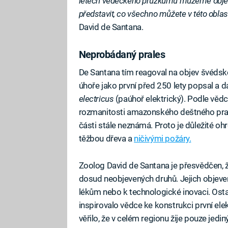
letech vědeckého průzkumu můžeme objevi
představit, co všechno můžete v této oblast
David de Santana.
Neprobádaný prales
De Santana tím reagoval na objev švédské
úhoře jako první před 250 lety popsal a d
electricus
(paúhoř elektrický). Podle vědc
rozmanitosti amazonského deštného prales
části stále neznámá. Proto je důležité o
těžbou dřeva a
ničivými požáry.
Zoolog David de Santana je přesvědčen, 
dosud neobjevených druhů. Jejich objeve
lékům nebo k technologické inovaci. Ostat
inspirovalo vědce ke konstrukci první elek
věřilo, že v celém regionu žije pouze jedin