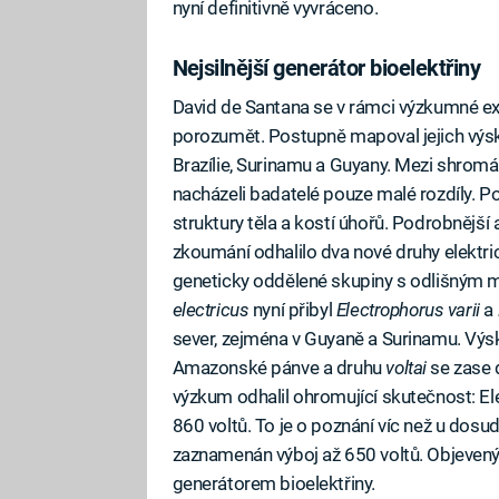
nyní definitivně vyvráceno.
Nejsilnější generátor bioelektřiny
David de Santana se v rámci výzkumné e
porozumět. Postupně mapoval jejich výsk
Brazílie, Surinamu a Guyany. Mezi shrom
nacházeli badatelé pouze malé rozdíly. P
struktury těla a kostí úhořů. Podrobnější
zkoumání odhalilo dva nové druhy elektri
geneticky oddělené skupiny s odlišným 
electricus
nyní přibyl
Electrophorus varii
a
sever, zejména v Guyaně a Surinamu. Výs
Amazonské pánve a druhu
voltai
se zase 
výzkum odhalil ohromující skutečnost: El
860 voltů. To je o poznání víc než u dosu
zaznamenán výboj až 650 voltů. Objevený 
generátorem bioelektřiny.