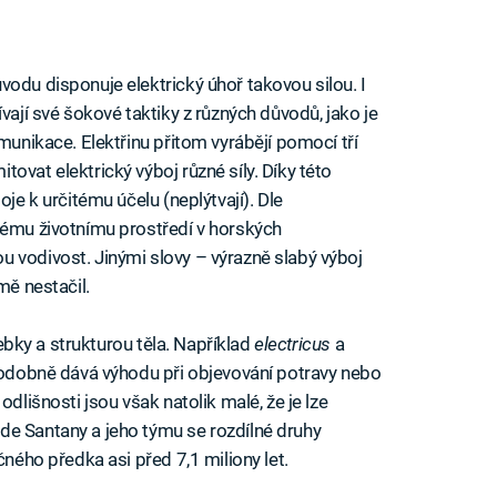
vodu disponuje elektrický úhoř takovou silou. I
vají své šokové taktiky z různých důvodů, jako je
omunikace. Elektřinu přitom vyrábějí pomocí tří
ovat elektrický výboj různé síly. Díky této
oje k určitému účelu (neplýtvají). Dle
vému životnímu prostředí v horských
 vodivost. Jinými slovy – výrazně slabý výboj
mě nestačil.
 lebky a strukturou těla. Například
electricus
a
podobně dává výhodu při objevování potravy nebo
odlišnosti jsou však natolik malé, že je lze
de Santany a jeho týmu se rozdílné druhy
čného předka asi před 7,1 miliony let.