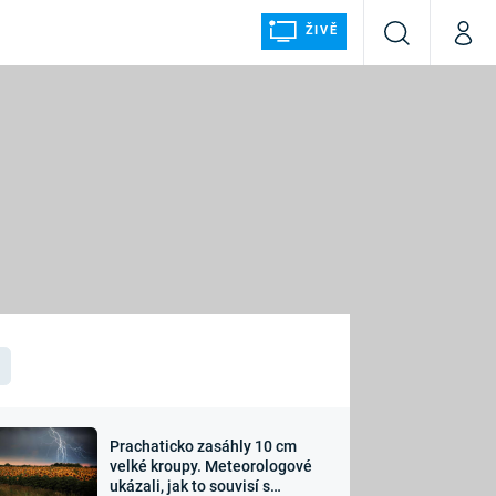
ŽIVĚ
Vyhledávání
Můj p
Prima+
ÁLKA
CNN Prima NEWS
Prima FRESH
Prima LIVING
LMY A
Prima Ženy
Prima LAJK
Prachaticko zasáhly 10 cm
osti
velké kroupy. Meteorologové
Sledujte nás
ukázali, jak to souvisí s