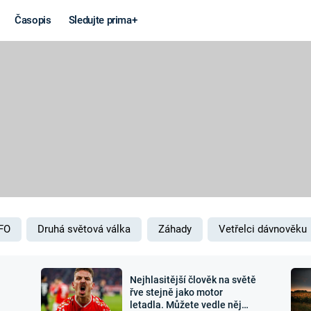
Časopis
Sledujte prima+
Věda a
Války
technika
STUDENÁ V
KORONAVIRUS
VÁLKA VE
VIETNAMU
VESMÍR
VÁLEČNÉ FI
MARS
SERIÁLY
FO
Druhá světová válka
Záhady
Vetřelci dávnověku
Nejhlasitější člověk na světě
Záhady a
Zajímav
řve stejně jako motor
letadla. Můžete vedle něj
konspirace