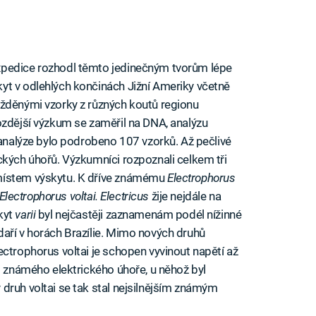
xpedice rozhodl těmto jedinečným tvorům lépe
yt v odlehlých končinách Jižní Ameriky včetně
ážděnými vzorky z různých koutů regionu
ozdější výzkum se zaměřil na DNA, analýzu
 analýze bylo podrobeno 107 vzorků. Až pečlivé
ckých úhořů. Výzkumníci rozpoznali celkem tři
místem výskytu. K dříve známému
Electrophorus
Electrophorus voltai.
Electricus
žije nejdále na
kyt
varii
byl nejčastěji zaznamenám podél nížinné
daří v horách Brazílie. Mimo nových druhů
ectrophorus voltai je schopen vyvinout napětí až
d známého elektrického úhoře, u něhož byl
druh voltai se tak stal nejsilnějším známým