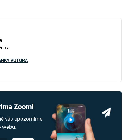
a
Prima
ÁNKY AUTORA
Prima Zoom!
dně vás upozorníme
ho webu.