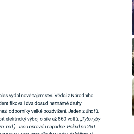
es vydal nové tajemství. Vědci z Národního
identifikovali dva dosud neznámé druhy
mezi odborníky velké pozdvižení. Jeden z úhořů,
t elektrický výboj o síle až 860 voltů. „
Tyto ryby
ozn. red.). Jsou opravdu nápadné. Pokud po 250