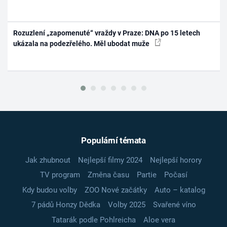
Rozuzlení „zapomenuté“ vraždy v Praze: DNA po 15 letech
ukázala na podezřelého. Měl ubodat muže
Populární témata
Jak zhubnout
Nejlepší filmy 2024
Nejlepší horory
TV program
Změna času
Partie
Počasí
Kdy budou volby
ZOO Nové začátky
Auto – katalog
7 pádů Honzy Dědka
Volby 2025
Svařené víno
Tatarák podle Pohlreicha
Aloe vera