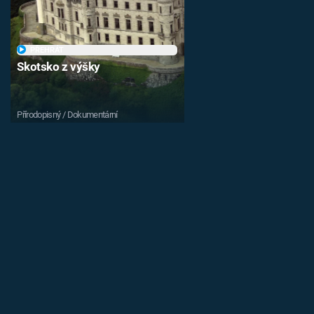
PŘEHRÁT
Skotsko z výšky
Přírodopisný / Dokumentární