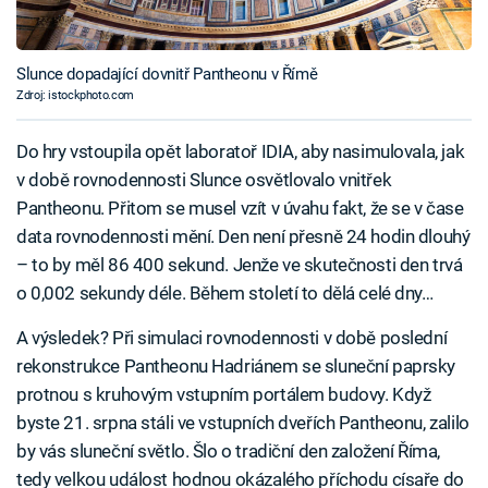
Slunce dopadající dovnitř Pantheonu v Římě
Zdroj: istockphoto.com
Do hry vstoupila opět laboratoř IDIA, aby nasimulovala, jak
v době rovnodennosti Slunce osvětlovalo vnitřek
Pantheonu. Přitom se musel vzít v úvahu fakt, že se v čase
data rovnodennosti mění. Den není přesně 24 hodin dlouhý
– to by měl 86 400 sekund. Jenže ve skutečnosti den trvá
o 0,002 sekundy déle. Během století to dělá celé dny…
A výsledek? Při simulaci rovnodennosti v době poslední
rekonstrukce Pantheonu Hadriánem se sluneční paprsky
protnou s kruhovým vstupním portálem budovy. Když
byste 21. srpna stáli ve vstupních dveřích Pantheonu, zalilo
by vás sluneční světlo. Šlo o tradiční den založení Říma,
tedy velkou událost hodnou okázalého příchodu císaře do