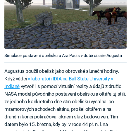
Simulace postavení obelisku a Ara Pacis v době císaře Augusta
Augustus použil obelisk jako obrovské sluneční hodiny.
Když vědci
v laboratoři IDIA na Ball State University v
Indianě
vytvořili s pomocí virtuální reality a údajů z družic
NASA model původního postavení obelisku a oltáře, zjistili,
že jednoho konkrétního dne stín obelisku vyšplhal po
mramorových schodech altánu, prošel oltářem a na
druhém konci pokračoval oknem skrz budovu ven. Tím
datem bylo 15. března, kdy byl v roce 44 př. n. l. na