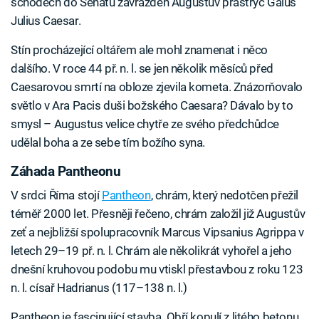
schodech do Senátu zavražděn Augustův prastrýc Gaius
Julius Caesar.
Stín procházející oltářem ale mohl znamenat i něco
dalšího. V roce 44 př. n. l. se jen několik měsíců před
Caesarovou smrtí na obloze zjevila kometa. Znázorňovalo
světlo v Ara Pacis duši božského Caesara? Dávalo by to
smysl – Augustus velice chytře ze svého předchůdce
udělal boha a ze sebe tím božího syna.
Záhada Pantheonu
V srdci Říma stojí
Pantheon
, chrám, který nedotčen přežil
téměř 2000 let. Přesněji řečeno, chrám založil již Augustův
zeť a nejbližší spolupracovník Marcus Vipsanius Agrippa v
letech 29–19 př. n. l. Chrám ale několikrát vyhořel a jeho
dnešní kruhovou podobu mu vtiskl přestavbou z roku 123
n. l. císař Hadrianus (117–138 n. l.)
Pantheon je fascinující stavba. Obří kopulí z litého betonu