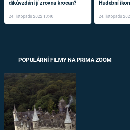
díkůvzdání jí zrovna krocan?
Hudební ikon
až do konce 
24. listopadu 2022 13:40
24. listopadu 20
léky
POPULÁRNÍ FILMY NA PRIMA ZOOM