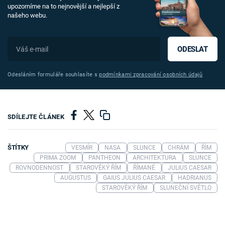
upozorníme na to nejnovější a nejlepší z
našeho webu.
ODESLAT
Odesláním formuláře souhlasíte s
podmínkami zpracování osobních údajů
SDÍLEJTE ČLÁNEK
ŠTÍTKY
VESMÍR
NASA
SLUNCE
CHRÁM
ŘÍM
PRIMA ZOOM
PANTHEON
ARCHITEKTURA
SLUNCE
ROVNODENNOST
STAROVĚKÝ ŘÍM
ŘÍMANÉ
JULIUS CAESAR
AUGUSTUS
GAIUS JULIUS CAESAR
HADRIANUS
STAROVĚKÝ ŘÍM
SLUNEČNÍ SVĚTLO