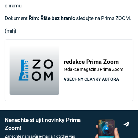
chrámu.
Dokument
Řím: Říše bez hranic
sledujte na Prima ZOOM.
(mih)
redakce Prima Zoom
redakce magazínu Prima Zoom
VŠECHNY ČLÁNKY AUTORA
Nenechte si ujít novinky Prima
Zoom!
Zanechte nám svůj e-mail a 1x týdně vás