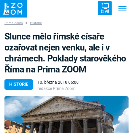
ŽIVĚ
Prima Zoom
■
Historie
Trendy:
ZRÁDCI
UFO
DRUHÁ SVĚTOVÁ VÁLKA
Slunce mělo římské císaře
ZÁHADY
VETŘELCI DÁVNOVĚKU
ozařovat nejen venku, ale i v
chrámech. Poklady starověkého
Říma na Prima ZOOM
Témata
10. března 2018 06:00
HISTORIE
redakce Prima Zoom
Témata
Pořady
TV Program