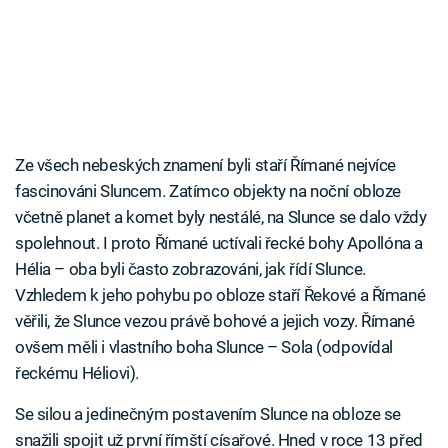
Ze všech nebeských znamení byli staří Římané nejvíce
fascinováni Sluncem. Zatímco objekty na noční obloze
včetně planet a komet byly nestálé, na Slunce se dalo vždy
spolehnout. I proto Římané uctívali řecké bohy Apollóna a
Hélia – oba byli často zobrazováni, jak řídí Slunce.
Vzhledem k jeho pohybu po obloze staří Řekové a Římané
věřili, že Slunce vezou právě bohové a jejich vozy. Římané
ovšem měli i vlastního boha Slunce – Sola (odpovídal
řeckému Héliovi).
Se silou a jedinečným postavením Slunce na obloze se
snažili spojit už první římští císařové. Hned v roce 13 před