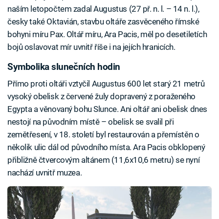
naším letopočtem zadal Augustus (27 př. n. l. – 14 n. l.),
česky také Oktavián, stavbu oltáře zasvěceného římské
bohyni míru Pax. Oltář míru, Ara Pacis, měl po desetiletích
bojů oslavovat mír uvnitř říše i na jejích hranicích.
Symbolika slunečních hodin
Přímo proti oltáři vztyčil Augustus 600 let starý 21 metrů
vysoký obelisk z červené žuly dopravený z poraženého
Egypta a věnovaný bohu Slunce. Ani oltář ani obelisk dnes
nestojí na původním místě – obelisk se svalil při
zemětřesení, v 18. století byl restaurován a přemístěn o
několik ulic dál od původního místa. Ara Pacis obklopený
přibližně čtvercovým altánem (11,6x10,6 metru) se nyní
nachází uvnitř muzea.