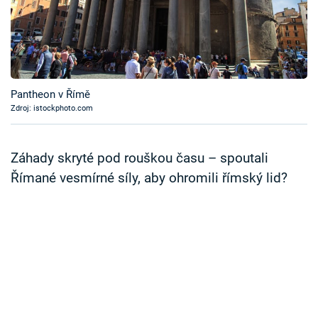
Časopis
Sledujte prima+
Přihlášení
Pantheon v Římě
Zdroj: istockphoto.com
Sledujte nás
Záhady skryté pod rouškou času – spoutali
Římané vesmírné síly, aby ohromili římský lid?