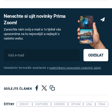
Nenechte si ujít novinky Prima
Zoom!
Zanechte nám svůj e-mail a 1x týdně vás
upozorníme na to nejnovější a nejlepší z
našeho webu.
ODESLAT
Odesláním formuláře souhlasíte s
podmínkami zpracování osobních údajů
SDÍLEJTE ČLÁNEK
ŠTÍTKY
DROGY
HISTORIE
HEROIN
OPIUM
USA
ČÍNA