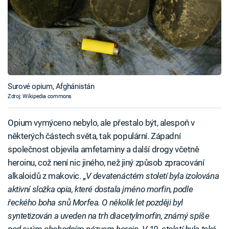
Surové opium, Afghánistán
Zdroj: Wikipedia commons
Opium vymýceno nebylo, ale přestalo být, alespoň v
některých částech světa, tak populární. Západní
společnost objevila amfetaminy a další drogy včetně
heroinu, což není nic jiného, než jiný způsob zpracování
alkaloidů z makovic. „
V devatenáctém století byla izolována
aktivní složka opia, které dostala jméno morfin, podle
řeckého boha snů Morfea. O několik let později byl
syntetizován a uveden na trh diacetylmorfin, známý spíše
pod svým obchodním názvem heroin. V 19. století byla také