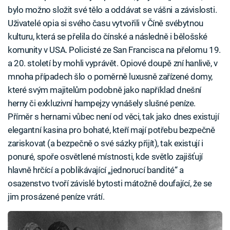
bylo možno složit své tělo a oddávat se vášni a závislosti.
Uživatelé opia si svého času vytvořili v Číně svébytnou
kulturu, která se přelila do čínské a následně i bělošské
komunity v USA. Policisté ze San Francisca na přelomu 19.
a 20. století by mohli vyprávět. Opiové doupě zní hanlivě, v
mnoha případech šlo o poměrně luxusně zařízené domy,
které svým majitelům podobně jako například dnešní
herny či exkluzivní hampejzy vynášely slušné peníze.
Příměr s hernami vůbec není od věci, tak jako dnes existují
elegantní kasina pro bohaté, kteří mají potřebu bezpečně
zariskovat (a bezpečně o své sázky přijít), tak existují i
ponuré, spoře osvětlené místnosti, kde světlo zajišťují
hlavně hrčící a poblikávající „jednorucí bandité“ a
osazenstvo tvoří závislé bytosti mátožně doufající, že se
jim prosázené peníze vrátí.