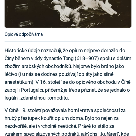
Opiová odpočívárna
Historické údaje naznačují, že opium nejprve dorazilo do
Číny během vlády dynastie Tang (618–907) spolu s dalším
zbožím arabských obchodníků. Nejprve bylo bráno jako
léčivo (i u nás se dodnes používají opiáty jako silné
anestetikum). V 16. století se do opiového obchodu v Číně
zapojili Portugalci, přičemž je třeba přiznat, že se jednalo o
legální, zdanitelnou komoditu.
V Číně 19. století považovala horní vrstva společnosti za
hrubý přestupek kouřit opium doma. Bylo to nejen za
nezdvořilé, ale i vrcholně neetické. Právě to stálo za
vznikem specializovaných podniků, jakýchsi „kuřáren“, kde