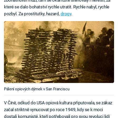
zbohatnuvší muži, tam se okamžitě stěhovaly i neřesti, za
které se dalo bohatství rychle utratit. Rychle nabyl, rychle
pozbyl. Za prostitutky, hazard,
drogy
.
Pálení opiových dýmek v San Franciscu
V Číně, odkud do USA opiová kultura připutovala, se zákaz
začal striktně vynucovat po roce 1949, kdy se k moci
dostali komunisté, kteří potřebovali pro svou revoluci lidí