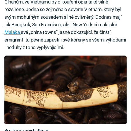
Čínanům, ve Vietnamu bylo kouření opia také silně
rozšířené. Jedná se zejména o severní Vietnam, který byl
svým mohutným sousedem silně ovlivněný. Dodnes mají
jak Bangkok, San Francisco, ale i New York či malajská
Malaka
své „china towns“ jasně dokazující, že čínští
emigranti tu pevně zapustili své kořeny se všemi výhodami
i neduhy z toho vyplývajícími.
Repliky opiových dýmek