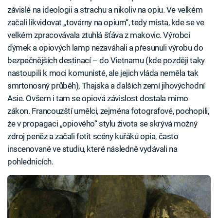
závislé na ideologii a strachu a nikoliv na opiu. Ve velkém
začali likvidovat „továrny na opium“, tedy místa, kde se ve
velkém zpracovávala ztuhlá šťáva z makovic. Výrobci
dýmek a opiových lamp nezaváhali a přesunuli výrobu do
bezpečnějších destinací – do Vietnamu (kde později taky
nastoupili k moci komunisté, ale jejich vláda neměla tak
smrtonosný průběh), Thajska a dalších zemí jihovýchodní
Asie. Ovšem i tam se opiová závislost dostala mimo
zákon. Francouzští umělci, zejména fotografové, pochopili,
že v propagaci „opiového“ stylu života se skrývá možný
zdroj peněz a začali fotit scény kuřáků opia, často
inscenované ve studiu, které následně vydávali na
pohlednicích.