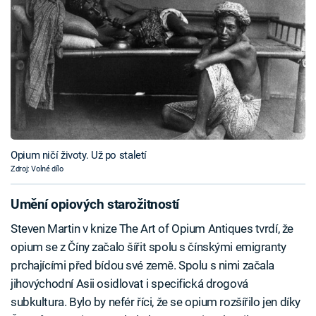
Opium ničí životy. Už po staletí
Zdroj: Volné dílo
Umění opiových starožitností
Steven Martin v knize The Art of Opium Antiques tvrdí, že
opium se z Číny začalo šířit spolu s čínskými emigranty
prchajícími před bídou své země. Spolu s nimi začala
jihovýchodní Asii osidlovat i specifická drogová
subkultura. Bylo by nefér říci, že se opium rozšířilo jen díky