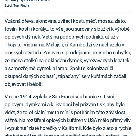
Zdroj: Topi Pigula
Vzácná dřeva, slonovina, zvířecí kosti, měď, mosaz, zlato,
fosilní kosti i korály… to vše jsou suroviny sloužící k výrobě
opiových dýmek. Většina podobných podniků, ať už v
Thajsku, Vietnamu, Malajsii, či Kambodži se nacházela v
čínských čtvrtích. Zároveň s prodejnami luxusního nábytku,
zejména stolků na odkládání dýmek, vyřezávaných lehátek
a samozřejmě dýmek a lamp. Spolu s kolonizací či
okupací daných oblastí „zápaďany“ se v kuřárnách začali
objevovat i běloši.
V roce 1914 vzplála v San Franciscu hranice s tisíci
opiovými dýmkami a k likvidaci byl přizván tisk, aby bylo
vidět, že to oficiální místa míní s potíráním této závislosti
vážně. Na rozšíření opiových kuřáren v USA mělo přímý vliv
i vypuknutí zlaté horečky v Kalifornii. Kde bylo zlato a rychle