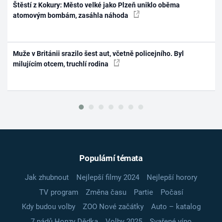
Štěstí z Kokury: Město velké jako Plzeň uniklo oběma
atomovým bombám, zasáhla náhoda
Muže v Británii srazilo šest aut, včetně policejního. Byl
milujícím otcem, truchlí rodina
Populární témata
Jak zhubnout
Nejlepší filmy 2024
Nejlepší horory
TV program
Změna času
Partie
Počasí
Kdy budou volby
ZOO Nové začátky
Auto – katalog
7 pádů Honzy Dědka
Volby 2025
Svařené víno