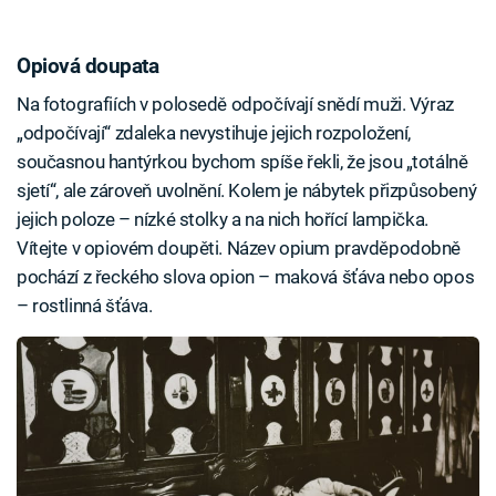
Opiová doupata
Na fotografiích v polosedě odpočívají snědí muži. Výraz
„odpočívají“ zdaleka nevystihuje jejich rozpoložení,
současnou hantýrkou bychom spíše řekli, že jsou „totálně
sjetí“, ale zároveň uvolnění. Kolem je nábytek přizpůsobený
jejich poloze – nízké stolky a na nich hořící lampička.
Vítejte v opiovém doupěti. Název opium pravděpodobně
pochází z řeckého slova opion – maková šťáva nebo opos
– rostlinná šťáva.