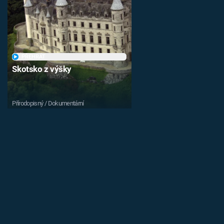
PŘEHRÁT
Skotsko z výšky
Přírodopisný / Dokumentární