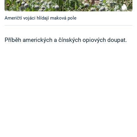
Časopis
Američtí vojáci hlídají maková pole
Sledujte prima+
Přihlášení
Příběh amerických a čínských opiových doupat.
Sledujte nás