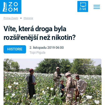
ŽIVĚ
Prima Zoom
■
Historie
Trendy:
ZRÁDCI
UFO
DRUHÁ SVĚTOVÁ VÁLKA
Víte, která droga byla
ZÁHADY
VETŘELCI DÁVNOVĚKU
rozšířenější než nikotin?
2. listopadu 2019 06:00
HISTORIE
Topi Pigula
Témata
Témata
Pořady
TV Program