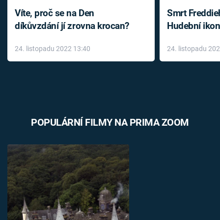
Víte, proč se na Den
Smrt Freddie
díkůvzdání jí zrovna krocan?
Hudební ikon
až do konce 
24. listopadu 2022 13:40
24. listopadu 20
léky
POPULÁRNÍ FILMY NA PRIMA ZOOM