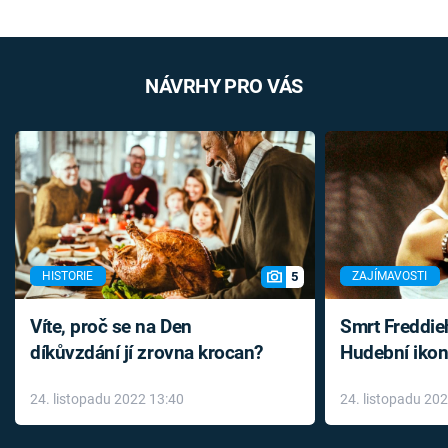
NÁVRHY PRO VÁS
5
HISTORIE
ZAJÍMAVOSTI
Víte, proč se na Den
Smrt Freddie
díkůvzdání jí zrovna krocan?
Hudební ikon
až do konce 
24. listopadu 2022 13:40
24. listopadu 20
léky