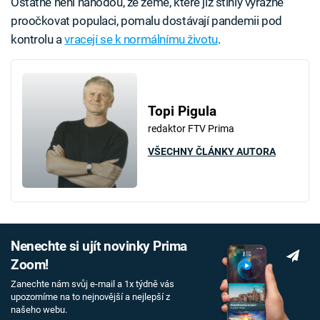
Ostatně není náhodou, že země, které již stihly výrazně
proočkovat populaci, pomalu dostávají pandemii pod
kontrolu a
vracejí se k normálnímu životu
.
Topi Pigula
redaktor FTV Prima
VŠECHNY ČLÁNKY AUTORA
Nenechte si ujít novinky Prima
Zoom!
Zanechte nám svůj e-mail a 1x týdně vás
upozorníme na to nejnovější a nejlepší z
našeho webu.