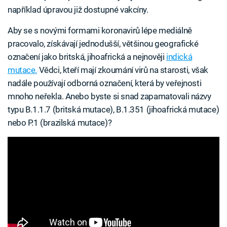
například úpravou již dostupné vakcíny.
Aby se s novými formami koronavirů lépe mediálně
pracovalo, získávají jednodušší, většinou geografické
označení jako britská, jihoafrická a nejnověji
indická
mutace
.
Vědci, kteří mají zkoumání virů na starosti, však
nadále používají odborná označení, která by veřejnosti
mnoho neřekla. Anebo byste si snad zapamatovali názvy
typu B.1.1.7 (britská mutace), B.1.351 (jihoafrická mutace)
nebo P.1 (brazilská mutace)?