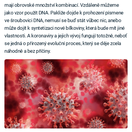
mají obrovské množství kombinací. Vzdáleně můžeme
jako vzor použít DNA. Pakliže dojde k prohození písmene
ve šroubovici DNA, nemusí se buď stát vůbec nic, anebo
může dojít k syntetizaci nové bílkoviny, která bude mít jiné
vlastnosti. A koronaviry a jejich vývoj fungují totožně, neboť
se jedná o přirozený evoluční proces, který se děje zcela
náhodně a bez příčiny.