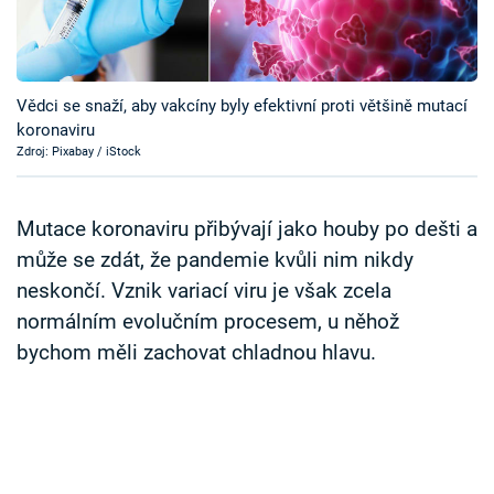
Časopis
Sledujte prima+
Vědci se snaží, aby vakcíny byly efektivní proti většině mutací
koronaviru
Přihlášení
Zdroj: Pixabay / iStock
Sledujte nás
Mutace koronaviru přibývají jako houby po dešti a
může se zdát, že pandemie kvůli nim nikdy
neskončí. Vznik variací viru je však zcela
normálním evolučním procesem, u něhož
bychom měli zachovat chladnou hlavu.