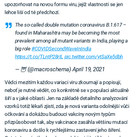
upozorňovat na novou formu viru, jejíž vlastnosti se jen
lehce liší od té předchozí.
The so-called double mutation coronavirus B.1.617 –
found in Maharashtra may be becoming the most
prevalent among all mutant variants in India, playing a
big role
#COVIDSecondWaveInIndia
https://t.co/TLntP28rIL
pic.twitter.com/ytSaXe5dbh
— 🦉 (@macroschema)
April 19, 2021
Vědci mezitím každou variaci viru zkoumají a popisují,
neboť je nutné vědět, co konkrétně se v populaci aktuálně
šíří a v jaké oblasti. Jen na základě detailního analyzování
vzorků totiž lékaři zjistí, zda je nová varianta odolnější vůči
očkování a dokážou budoucí vakcíny novým typům
přizpůsobovat tak, aby vakcinace zasáhla většinu mutací
koronaviru a došlo k rychlejšímu zastavení jeho šíření.