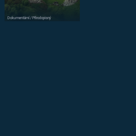
Dokumentární / Přírodopisný