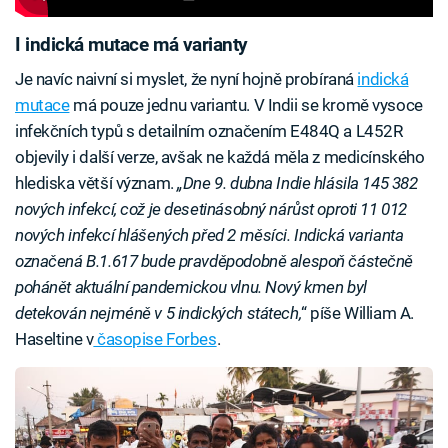
I indická mutace má varianty
Je navíc naivní si myslet, že nyní hojně probíraná
indická
mutace
má pouze jednu variantu. V Indii se kromě vysoce
infekčních typů s detailním označením E484Q a L452R
objevily i další verze, avšak ne každá měla z medicínského
hlediska větší význam.
„Dne 9. dubna Indie hlásila 145 382
nových infekcí, což je desetinásobný nárůst oproti 11 012
nových infekcí hlášených před 2 měsíci. Indická varianta
označená B.1.617 bude pravděpodobně alespoň částečně
pohánět aktuální pandemickou vlnu. Nový kmen byl
detekován nejméně v 5 indických státech,
“ píše William A.
Haseltine v
časopise Forbes
.