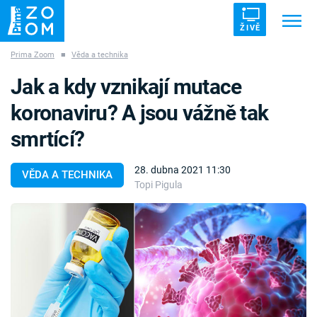
ŽIVĚ
Prima Zoom
■
Věda a technika
Trendy:
ZRÁDCI
UFO
DRUHÁ SVĚTOVÁ VÁLKA
Jak a kdy vznikají mutace
ZÁHADY
VETŘELCI DÁVNOVĚKU
koronaviru? A jsou vážně tak
smrtící?
28. dubna 2021 11:30
VĚDA A TECHNIKA
Topi Pigula
Témata
Témata
Pořady
TV Program