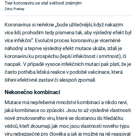
Tvar koronaviru se stal světově známým
Zdroj: Pixabay
Koronavirus si neřekne „bude užitečnější, když nakazím
více lidí, prohodím tedy písmena tak, aby výsledný efekt byl
více infekční“. Evoluční proces koronaviru je víceméně
náhodný a teprve výsledný efekt mutace ukáže, zdali je
koronaviru ku prospěchu (lepší infekčnost i smrtnost), či
naopak. V případě vysoce infekčních mutací pak platí, že je
často potřeba lidská reakce v podobě vakcinace, která
šíření efektivně zastaví či alespoň zpomalí.
Nekonečno kombinací
Mutace má nepřeberné množství kombinací a nikdo neví,
jaká kombinace co způsobí. Jsou to až výsledné vlastnosti
nově zmutovaného viru, které se dostanou do hledáčku
vědců, kteří zkoumají, jak moc jsou vlastnosti nového typu
viru nebezpečné pro člověka a jak je možné na ně reagovat