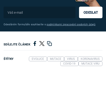
ODESLAT
Odesláním formuláře souhlasíte s
podmínkami zpracování osobních údajů
SDÍLEJTE ČLÁNEK
ŠTÍTKY
EVOLUCE
MUTACE
VIRUS
KORONAVIRUS
COVID-19
MUTACE VIRU