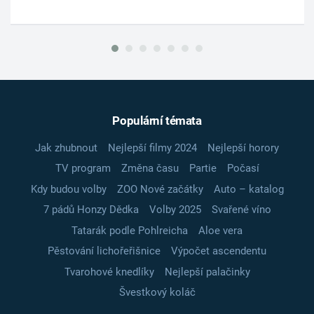
Populární témata
Jak zhubnout
Nejlepší filmy 2024
Nejlepší horory
TV program
Změna času
Partie
Počasí
Kdy budou volby
ZOO Nové začátky
Auto – katalog
7 pádů Honzy Dědka
Volby 2025
Svařené víno
Tatarák podle Pohlreicha
Aloe vera
Pěstování lichořeřišnice
Výpočet ascendentu
Tvarohové knedlíky
Nejlepší palačinky
Švestkový koláč