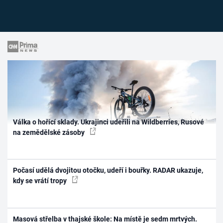
Válka o hořící sklady. Ukrajinci udeřili na Wildberries, Rusové
na zemědělské zásoby
Počasí udělá dvojitou otočku, udeří i bouřky. RADAR ukazuje,
kdy se vrátí tropy
Masová střelba v thajské škole: Na místě je sedm mrtvých.