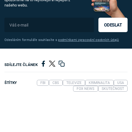
našeho webu.
ODESLAT
Odesláním formuláře souhlasíte s
podmínkami zpracování osobních údajů
SDÍLEJTE ČLÁNEK
ŠTÍTKY
FBI
CBS
TELEVIZE
KRIMINALITA
USA
FOX NEWS
SKUTEČNOST