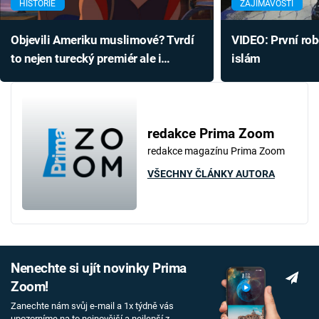
HISTORIE
ZAJÍMAVOSTI
Objevili Ameriku muslimové? Tvrdí
VIDEO: První robo
to nejen turecký premiér ale i
islám
historici
redakce Prima Zoom
redakce magazínu Prima Zoom
VŠECHNY ČLÁNKY AUTORA
Nenechte si ujít novinky Prima
Zoom!
Zanechte nám svůj e-mail a 1x týdně vás
upozorníme na to nejnovější a nejlepší z