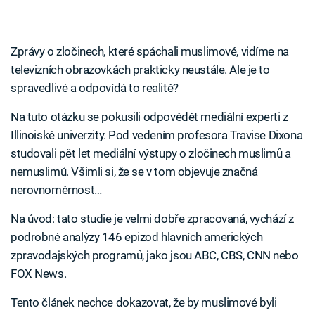
Zprávy o zločinech, které spáchali muslimové, vidíme na
televizních obrazovkách prakticky neustále. Ale je to
spravedlivé a odpovídá to realitě?
Na tuto otázku se pokusili odpovědět mediální experti z
Illinoiské univerzity. Pod vedením profesora Travise Dixona
studovali pět let mediální výstupy o zločinech muslimů a
nemuslimů. Všimli si, že se v tom objevuje značná
nerovnoměrnost…
Na úvod: tato studie je velmi dobře zpracovaná, vychází z
podrobné analýzy 146 epizod hlavních amerických
zpravodajských programů, jako jsou ABC, CBS, CNN nebo
FOX News.
Tento článek nechce dokazovat, že by muslimové byli