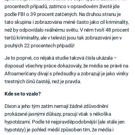
procentech případů, zatímco v opravdovém životě jde
podle FBI o 39 procent zatčených. Na druhou stranu je
tato skupina i zobrazována méně často jako cíl kriminality,
než by odpovídalo reálnému světu. V něm tvoří 48 procent
terčů kriminality, ale v televizi jsou tak zobrazováni jen v
pouhých 22 procentech případů!
Je to poprvé, co nějaká studie taková čísla ukázala –
doposud všechny práce dokazovaly, že média se právě na
Afroameričany dívají s předsudky a zobrazují je jako viníky
trestných činů častěji, než je pravda.
Kde se to vzalo?
Dixon a jeho tým zatím nemají žádné zdůvodnění
prokázané jasnými důkazy, pracují však s několika
hypotézami. Podle té nejpravděpodobnější (ale stále jen
hypotézy) je pohled médií způsoben tím, že média i