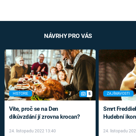
NÁVRHY PRO VÁS
5
HISTORIE
ZAJÍMAVOSTI
Víte, proč se na Den
Smrt Freddie
díkůvzdání jí zrovna krocan?
Hudební ikon
až do konce 
24. listopadu 2022 13:40
24. listopadu 20
léky