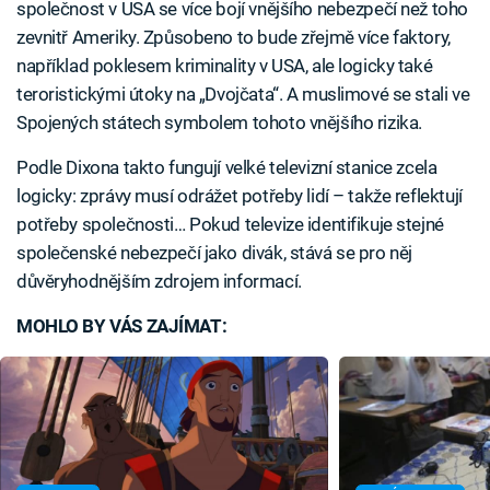
společnost v USA se více bojí vnějšího nebezpečí než toho
zevnitř Ameriky. Způsobeno to bude zřejmě více faktory,
například poklesem kriminality v USA, ale logicky také
teroristickými útoky na „Dvojčata“. A muslimové se stali ve
Spojených státech symbolem tohoto vnějšího rizika.
Podle Dixona takto fungují velké televizní stanice zcela
logicky: zprávy musí odrážet potřeby lidí – takže reflektují
potřeby společnosti… Pokud televize identifikuje stejné
společenské nebezpečí jako divák, stává se pro něj
důvěryhodnějším zdrojem informací.
MOHLO BY VÁS ZAJÍMAT: