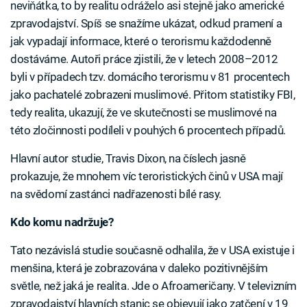
neviňátka, to by realitu odráželo asi stejně jako americké
zpravodajství. Spíš se snažíme ukázat, odkud pramení a
jak vypadají informace, které o terorismu každodenně
dostáváme. Autoři práce zjistili, že v letech 2008–2012
byli v případech tzv. domácího terorismu v 81 procentech
jako pachatelé zobrazeni muslimové. Přitom statistiky FBI,
tedy realita, ukazují, že ve skutečnosti se muslimové na
této zločinnosti podíleli v pouhých 6 procentech případů.
Hlavní autor studie, Travis Dixon, na číslech jasně
prokazuje, že mnohem víc teroristických činů v USA mají
na svědomí zastánci nadřazenosti bílé rasy.
Kdo komu nadržuje?
Tato nezávislá studie současně odhalila, že v USA existuje i
menšina, která je zobrazována v daleko pozitivnějším
světle, než jaká je realita. Jde o Afroameričany. V televizním
zpravodajství hlavních stanic se objevují jako zatčení v 19