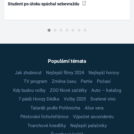
Student po útoku spáchal sebevraždu
Populární témata
Jak zhubnout
Nejlepší filmy 2024
Nejlepší horory
TV program
Změna času
Partie
Počasí
Kdy budou volby
ZOO Nové začátky
Auto – katalog
7 pádů Honzy Dědka
Volby 2025
Svařené víno
Tatarák podle Pohlreicha
Aloe vera
Pěstování lichořeřišnice
Výpočet ascendentu
Tvarohové knedlíky
Nejlepší palačinky