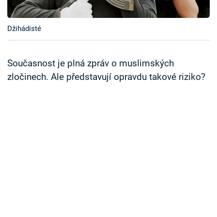
Časopis
Džihádisté
Sledujte prima+
Přihlášení
Současnost je plná zpráv o muslimských
zločinech. Ale představují opravdu takové riziko?
Sledujte nás