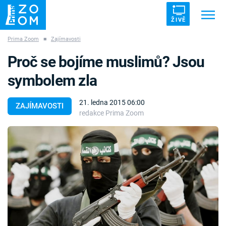
ŽIVĚ
Prima Zoom
■
Zajímavosti
Trendy:
ZRÁDCI
UFO
DRUHÁ SVĚTOVÁ VÁLKA
Proč se bojíme muslimů? Jsou
ZÁHADY
VETŘELCI DÁVNOVĚKU
symbolem zla
21. ledna 2015 06:00
ZAJÍMAVOSTI
redakce Prima Zoom
Témata
Témata
Pořady
TV Program