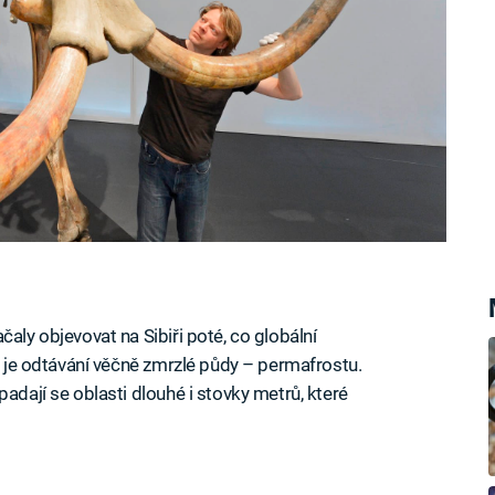
aly objevovat na Sibiři poté, co globální
ně je odtávání věčně zmrzlé půdy – permafrostu.
padají se oblasti dlouhé i stovky metrů, které