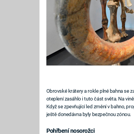
Obrovské krátery a rokle plné bahna se zač
oteplení zasáhlo i tuto část světa. Na vi
Když se zpevňující led změní v bahno, pro
ještě donedávna byly bezpečnou zónou.
Pohřbení nosorožci