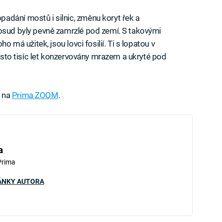
adání mostů i silnic, změnu koryt řek a
posud byly pevně zamrzlé pod zemí. S takovými
o má užitek, jsou lovci fosilií. Ti s lopatou v
 i sto tisíc let konzervovány mrazem a ukryté pod
e na
Prima ZOOM
.
a
Prima
ÁNKY AUTORA