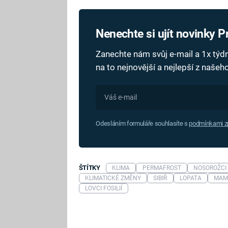
Nenechte si ujít novinky 
Zanechte nám svůj e-mail a 1x tý
na to nejnovější a nejlepší z naše
Odesláním formuláře souhlasíte s
podmínkami zp
ŠTÍTKY
KLIMA
PERMAFROST
NOSOROŽCI
KLIMATICKÉ ZMĚNY
SIBIŘ
LOPATA
MAM
LOVCI FOSILIÍ