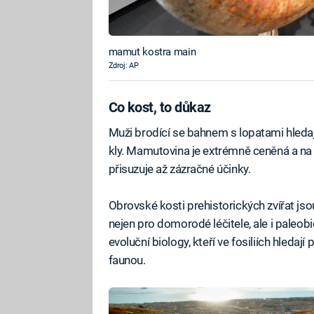
mamut kostra main
Zdroj: AP
Co kost, to důkaz
Muži brodící se bahnem s lopatami hledaj
kly. Mamutovina je extrémně ceněná a na 
přisuzuje až zázračné účinky.
Obrovské kosti prehistorických zvířat js
nejen pro domorodé léčitele, ale i paleobiolo
evoluční biology, kteří ve fosiliích hled
faunou.