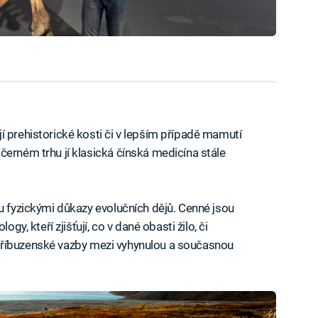
í prehistorické kosti či v lepším případě mamutí
černém trhu jí klasická čínská medicína stále
ou fyzickými důkazy evolučních dějů. Cenné jsou
gy, kteří zjišťují, co v dané obasti žilo, či
ají příbuzenské vazby mezi vyhynulou a současnou