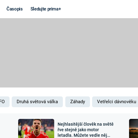
Časopis
Sledujte prima+
Věda a
Války
technika
STUDENÁ V
KORONAVIRUS
VÁLKA VE
VIETNAMU
VESMÍR
VÁLEČNÉ FI
MARS
SERIÁLY
FO
Druhá světová válka
Záhady
Vetřelci dávnověku
Nejhlasitější člověk na světě
Záhady a
Zajímav
řve stejně jako motor
letadla. Můžete vedle něj
konspirace