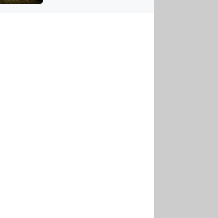
US
tornádem
RSUS
ZE A