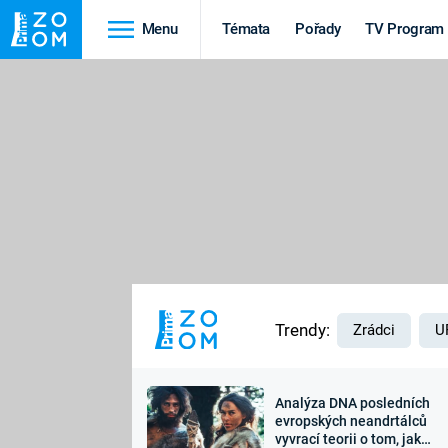
Menu
Témata
Pořady
TV Program
Cestování
Historie
HRADY A ZÁMKY
VIKINGOVÉ
HEDVÁBNÁ STEZKA
EPIDEMIE A
PANDEMIE
PŘÍRODA
STAROVĚKÝ EGYPT
Trendy:
Zrádci
U
Analýza DNA posledních
Druhá
Výročí
evropských neandrtálců
vyvrací teorii o tom, jak
světová válka