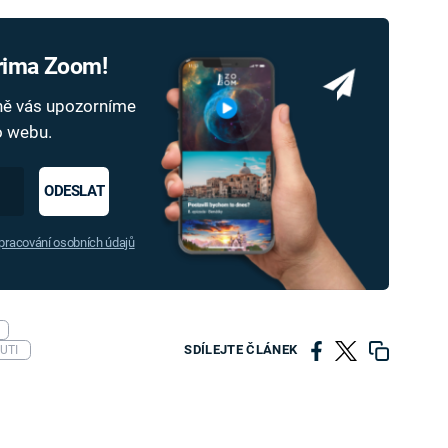
Prima Zoom!
dně vás upozorníme
ho webu.
ODESLAT
racování osobních údajů
SDÍLEJTE ČLÁNEK
UTI