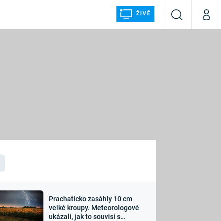
ŽIVĚ
Vyhledávání
Můj p
Prima+
ÁLKA
CNN Prima NEWS
Prima FRESH
Prima LIVING
LMY A
Prima Ženy
Prima LAJK
Prachaticko zasáhly 10 cm
osti
velké kroupy. Meteorologové
Sledujte nás
ukázali, jak to souvisí s