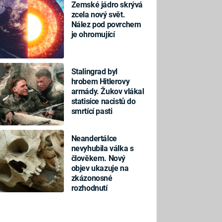
Zemské jádro skrývá
zcela nový svět.
Nález pod povrchem
je ohromující
Stalingrad byl
hrobem Hitlerovy
armády. Žukov vlákal
statisíce nacistů do
smrtící pasti
Neandertálce
nevyhubila válka s
člověkem. Nový
objev ukazuje na
zkázonosné
rozhodnutí