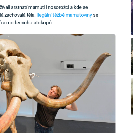
ežívali srstnatí mamuti i nosorožci a kde se
elá zachovalá těla.
Ilegální těžbě mamutoviny
se
hů a moderních zlatokopů.