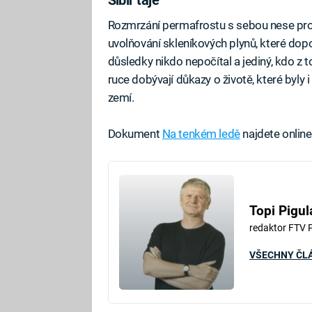
Sibiř taje
Rozmrzání permafrostu s sebou nese prop
uvolňování skleníkových plynů, které do
důsledky nikdo nepočítal a jediný, kdo z toh
ruce dobývají důkazy o životě, které byly
zemí.
Dokument
Na tenkém ledě
najdete onlin
Topi Pigul
redaktor FTV 
VŠECHNY ČL