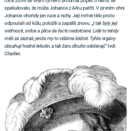
roce 2006 se svým týmem zkoumal popel, o němž se
spekulovalo, že může Johance z Arku patřit. V prvním ohni
Johance ohořely jen ruce a nohy. Její mrtvé tělo proto
odpoutali od kůlu, položili a zapálili znovu. „
I tak byly její
vnitřnosti, srdce a plíce de facto nedotčené. Lidé to tehdy
měli za zázrak, jenže my to vídáme běžně. Tyhle orgány
obsahují hodně tekutin, a tak žáru dlouho odolávají
,“ tvdí
Charlier.