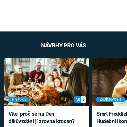
NÁVRHY PRO VÁS
5
HISTORIE
ZAJÍMAVOSTI
Víte, proč se na Den
Smrt Freddie
díkůvzdání jí zrovna krocan?
Hudební ikon