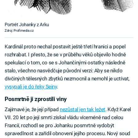
Portrét Johanky z Arku
Zdroj: Profimedia.cz
Kardinál proto nechal postavit ještě třetí hranici a popel
rozhrabat. I přesto, že se v průběhu věků objevilo hodně
spekulací o tom, co se s Johančinými ostatky následně
stalo, všechno nasvědčuje původní verzi: Aby se nikdo
dívčiných tělesných zbytků nezmocnil a nemohl je uctívat,
vysypali je do řeky Seiny
.
Posmrtně ji zprostili viny
Zajímavé je, že její případ
nezůstal jen tak ležet
. Když Karel
VII. 20 let po její smrti získal vládu víceméně nad celou
Francií, rozhodl se pro Johanku posmrtně vydobýt
spravedlnost a zařídil obnovení jejího procesu. Nový soud