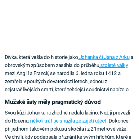
Dívka, která vešla do historie jako
Johanka či Jana z Arku
a
obrovským způsobem zasáhla do průběhu
stoleté války
mezi Anglií a Francií, se narodila 6. ledna roku 1412 a
zemřela v pouhých devatenácti letech jednou z
nejstrašlivějších smrtí, které tehdejší soudnictví nabízelo.
Mužské šaty měly pragmatický důvod
Svou kůži Johanka rozhodně nedala lacino. Než ji převezli
do Rouenu,
několikrát se snažila ze zajetí utéct
. Dokonce
při jednom takovém pokusu skočila i z 21metrové věže.
Ve chvíli, kdy podepsala přiznání ke svým hříchům, které ji