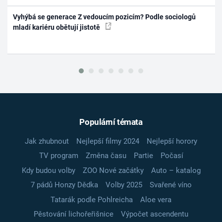
Vyhýbá se generace Z vedoucím pozicím? Podle sociologů
mladí kariéru obětují jistotě
Populární témata
Jak zhubnout
Nejlepší filmy 2024
Nejlepší horory
TV program
Změna času
Partie
Počasí
Kdy budou volby
ZOO Nové začátky
Auto – katalog
7 pádů Honzy Dědka
Volby 2025
Svařené víno
Tatarák podle Pohlreicha
Aloe vera
Pěstování lichořeřišnice
Výpočet ascendentu