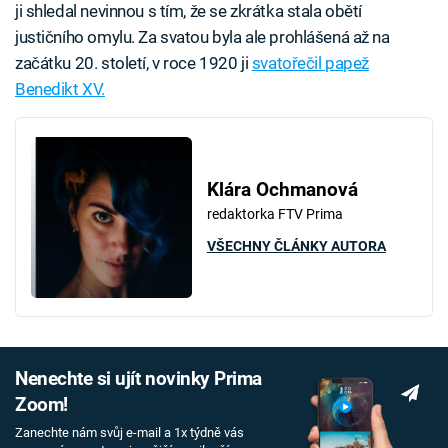
ji shledal nevinnou s tím, že se zkrátka stala obětí
justičního omylu. Za svatou byla ale prohlášená až na
začátku 20. století, v roce 1920 ji
svatořečil papež
Benedikt XV.
Klára Ochmanová
redaktorka FTV Prima
VŠECHNY ČLÁNKY AUTORA
Nenechte si ujít novinky Prima
Zoom!
Zanechte nám svůj e-mail a 1x týdně vás