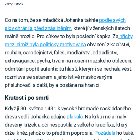
Zdroj: iStock
Co na tom, že se mladičká Johanka takhle
podle svých
slov chránila před znásilněním
, které jí v ženských šatech
reálně hrozilo. Pro církev to byla poslední kapka. Za
hříchy,
mezi nimiž byla politicky motivovaná
obvinění z kacířství,
rouhání, čarodějnictví, faleš, modlářství, odpadlictví,
extravagance, pýcha, trvání na nošení mužského oblečení,
odmítání popřít autenticitu hlasů, kterými se nechala vést,
rozmluva se satanem a jeho lstivě maskovanými
přisluhovači a další, byla poslána na hranici.
Krutost i po smrti
Když ji 30. května 1431 k vysoké hromadě naskládaného
dřeva vedli, Johanka údajně
plakala
. Na krku měla malý
dřevěný křížek a oči nespustila z velkého krucifixu, který
držel kněz, jehož o to předtím poprosila.
Požádala
ho také,