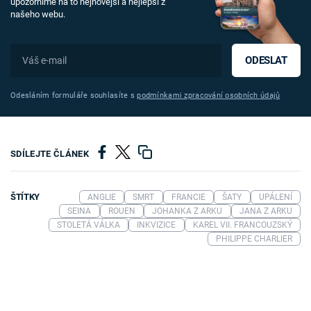
upozorníme na to nejnovější a nejlepší z
našeho webu.
ODESLAT
Odesláním formuláře souhlasíte s
podmínkami zpracování osobních údajů
SDÍLEJTE ČLÁNEK
ŠTÍTKY
ANGLIE
SMRT
FRANCIE
ŠATY
UPÁLENÍ
SEINA
ROUEN
JOHANKA Z ARKU
JANA Z ARKU
STOLETÁ VÁLKA
INKVIZICE
KAREL VII. FRANCOUZSKÝ
PHILIPPE CHARLIER