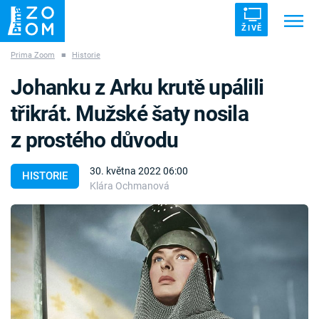
ŽIVĚ
Prima Zoom
■
Historie
Trendy:
ZRÁDCI
UFO
DRUHÁ SVĚTOVÁ VÁLKA
Johanku z Arku krutě upálili
ZÁHADY
VETŘELCI DÁVNOVĚKU
třikrát. Mužské šaty nosila
z prostého důvodu
30. května 2022 06:00
HISTORIE
Klára Ochmanová
Témata
Témata
Pořady
TV Program