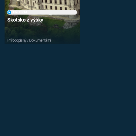
PŘEHRÁT
Skotsko z výšky
Přírodopisný / Dokumentární