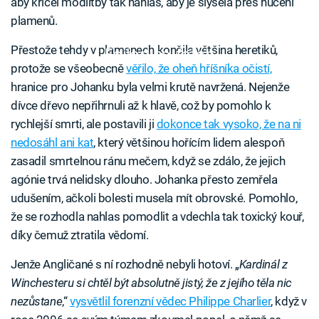
aby křičel modlitby tak nahlas, aby je slyšela přes hučení
plamenů.
Přestože tehdy v plamenech končila většina heretiků,
Failed to fetch
protože se všeobecně
věřilo, že oheň hříšníka očistí,
hranice pro Johanku byla velmi krutě navržená. Nejenže
dívce dřevo nepřihrnuli až k hlavě, což by pomohlo k
rychlejší smrti, ale postavili ji
dokonce tak vysoko, že na ni
nedosáhl ani kat
, který většinou hořícím lidem alespoň
zasadil smrtelnou ránu mečem, když se zdálo, že jejich
agónie trvá nelidsky dlouho. Johanka přesto zemřela
udušením, ačkoli bolesti musela mít obrovské. Pomohlo,
že se rozhodla nahlas pomodlit a vdechla tak toxický kouř,
díky čemuž ztratila vědomí.
Jenže Angličané s ní rozhodně nebyli hotoví. „
Kardinál z
Winchesteru si chtěl být absolutně jistý, že z jejího těla nic
nezůstane
,“
vysvětlil forenzní vědec Philippe Charlier
, když v