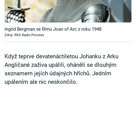
Časopis
Sledujte prima+
Ingrid Bergman ve filmu Joan of Arc z roku 1948
Zdroj: RKO Radio Pictures
Přihlášení
Když teprve devatenáctiletou Johanku z Arku
Sledujte nás
Angličané zaživa upálili, oháněli se dlouhým
seznamem jejích údajných hříchů. Jedním
upálením ale nic neskončilo.