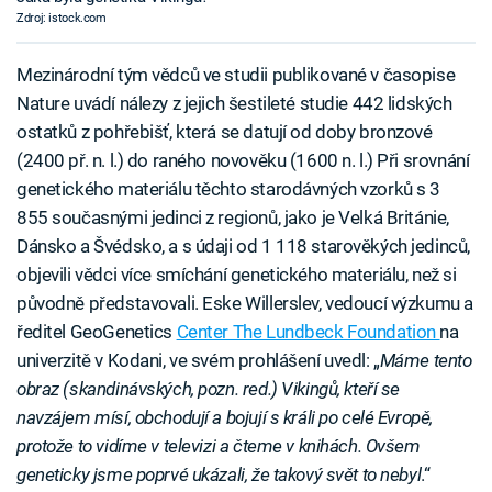
Zdroj: istock.com
Mezinárodní tým vědců ve studii publikované v časopise
Nature uvádí nálezy z jejich šestileté studie 442 lidských
ostatků z pohřebišť, která se datují od doby bronzové
(2400 př. n. l.) do raného novověku (1600 n. l.) Při srovnání
genetického materiálu těchto starodávných vzorků s 3
855 současnými jedinci z regionů, jako je Velká Británie,
Dánsko a Švédsko, a s údaji od 1 118 starověkých jedinců,
objevili vědci více smíchání genetického materiálu, než si
původně představovali. Eske Willerslev, vedoucí výzkumu a
ředitel GeoGenetics
Center The Lundbeck Foundation
na
univerzitě v Kodani, ve svém prohlášení uvedl: „
Máme tento
obraz (skandinávských, pozn. red.) Vikingů, kteří se
navzájem mísí, obchodují a bojují s králi po celé Evropě,
protože to vidíme v televizi a čteme v knihách. Ovšem
geneticky jsme poprvé ukázali, že takový svět to nebyl
.“