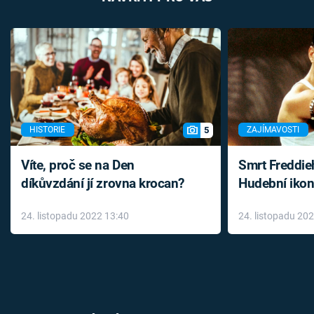
5
HISTORIE
ZAJÍMAVOSTI
Víte, proč se na Den
Smrt Freddie
díkůvzdání jí zrovna krocan?
Hudební ikon
až do konce 
24. listopadu 2022 13:40
24. listopadu 20
léky