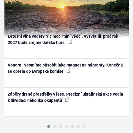
Letošní vlna veder? Nic moc, míní vědci. Vysvětlili, proč rok
2027 bude zřejmě daleko horší
Vondra: Nesmíme působit jako magnet na migranty. Konečná
se opřela do Evropské komise
Záběry drsné přestřelky v lese. Precizní ukrajinská akce vedla
k likvidaci několika okupantů