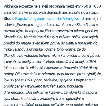
Vikinská expanze nejsilněji probíhala mezi lety 750 a 1050
a zanechala ve světových dějinách nesmazatelnou stopu.
Studie
Population genomics of the Viking world
mimo jiné
udává: „
Pozorujeme genetickou strukturu ve Skandinávii s
rozmanitými hotspoty na jihu a omezeným tokem genů ve
Skandinávii. Nacházíme důkazy o velkém přílivu dánských
předků do Anglie, švédském přílivu do Baltu a norském do
Irska, Islandu a Grónska. Kromě toho vidíme, že do
Skandinávie vstupuje během vikinského věku značný původ
z jiných evropských zemí. Naše starodávná analýza DNA
také odhalila, že vikinská expedice zahrnovala blízké členy
rodiny. Při srovnání s moderními populacemi jsme zjistili, že
lokusy (části DNA, pozn. redakce) spojené s pigmentací
prošly během minulého tisíciletí silnou populační
diferenciací... Dospěli jsme k závěru, že vikinská diaspora
byla charakterizována značným transregionálním
zapojením: odlišné populace ovlivnily genomický make-up