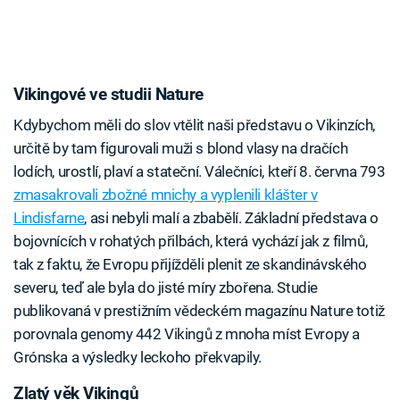
Vikingové ve studii Nature
Kdybychom měli do slov vtělit naši představu o Vikinzích,
určitě by tam figurovali muži s blond vlasy na dračích
lodích, urostlí, plaví a stateční. Válečníci, kteří 8. června 793
zmasakrovali zbožné mnichy a vyplenili klášter v
Lindisfarne
, asi nebyli malí a zbabělí. Základní představa o
bojovnících v rohatých přilbách, která vychází jak z filmů,
tak z faktu, že Evropu přijížděli plenit ze skandinávského
severu, teď ale byla do jisté míry zbořena. Studie
publikovaná v prestižním vědeckém magazínu Nature totiž
porovnala genomy 442 Vikingů z mnoha míst Evropy a
Grónska a výsledky leckoho překvapily.
Zlatý věk Vikingů