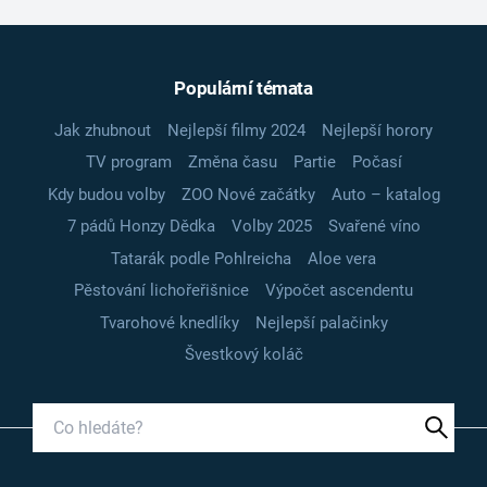
Populární témata
Jak zhubnout
Nejlepší filmy 2024
Nejlepší horory
TV program
Změna času
Partie
Počasí
Kdy budou volby
ZOO Nové začátky
Auto – katalog
7 pádů Honzy Dědka
Volby 2025
Svařené víno
Tatarák podle Pohlreicha
Aloe vera
Pěstování lichořeřišnice
Výpočet ascendentu
Tvarohové knedlíky
Nejlepší palačinky
Švestkový koláč