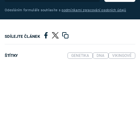
Odesláním formuláře souhlasíte s
podmínkami zpracování osobních údajů
SDÍLEJTE ČLÁNEK
ŠTÍTKY
GENETIKA
DNA
VIKINGOVÉ