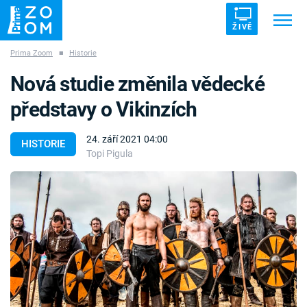
ŽIVĚ
Prima Zoom
■
Historie
Trendy:
ZRÁDCI
UFO
DRUHÁ SVĚTOVÁ VÁLKA
Nová studie změnila vědecké
ZÁHADY
VETŘELCI DÁVNOVĚKU
představy o Vikinzích
24. září 2021 04:00
HISTORIE
Topi Pigula
Témata
Témata
Pořady
TV Program