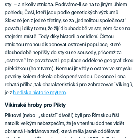
styl – a nikoliv etnicita. Podíváme-li se na to jiným úhlem
pohledu, Češi, kteří jsou podle genetických výzkumů
Slované jen z jedné třetiny, se za „jednolitou společnost“
považují díky tomu, že žijí dlouhodobě ve stejném čase na
stejném místě. Tedy díky historii a osídlení. Čistou
etnicitou mohou disponovat ostrovní populace, které
dlouhodobě nepřišly do styku se sousedy, přičemž za
„ostrovní“ lze považovat i populace oddělené geografickou
překážkou (horstvem). Nemusí jít vždy o ostrov ve smyslu
pevniny kolem dokola obklopené vodou. Dokonce i ona
rohatá přilba, tak charakteristická pro zobrazování Vikingů,
je z
hlediska historie mýtem
.
Vikinské hroby pro Pikty
Piktové (neboli „skotští“ divoši) byli pro Římskou říši
natolik velkým nebezpečím, že je v terénu dodnes vidět
obranná Hadriánova zeď, která měla jasně oddělovat