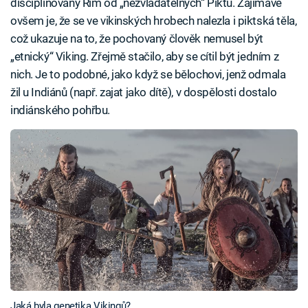
disciplinovaný Řím od „nezvladatelných“ Piktů. Zajímavé
ovšem je, že se ve vikinských hrobech nalezla i piktská těla,
což ukazuje na to, že pochovaný člověk nemusel být
„etnický“ Viking. Zřejmě stačilo, aby se cítil být jedním z
nich. Je to podobné, jako když se bělochovi, jenž odmala
žil u Indiánů (např. zajat jako dítě), v dospělosti dostalo
indiánského pohřbu.
Jaká byla genetika Vikingů?