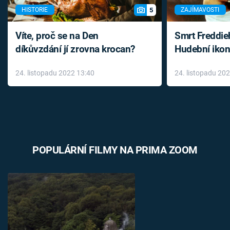
5
HISTORIE
ZAJÍMAVOSTI
Víte, proč se na Den
Smrt Freddie
díkůvzdání jí zrovna krocan?
Hudební ikon
až do konce 
24. listopadu 2022 13:40
24. listopadu 20
léky
POPULÁRNÍ FILMY NA PRIMA ZOOM