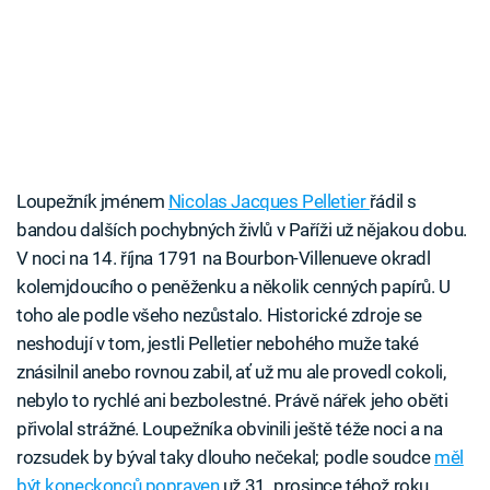
Loupežník jménem
Nicolas Jacques Pelletier
řádil s
bandou dalších pochybných živlů v Paříži už nějakou dobu.
V noci na 14. října 1791 na Bourbon-Villenueve okradl
kolemjdoucího o peněženku a několik cenných papírů. U
toho ale podle všeho nezůstalo. Historické zdroje se
neshodují v tom, jestli Pelletier nebohého muže také
znásilnil anebo rovnou zabil, ať už mu ale provedl cokoli,
nebylo to rychlé ani bezbolestné. Právě nářek jeho oběti
přivolal strážné. Loupežníka obvinili ještě téže noci a na
rozsudek by býval taky dlouho nečekal; podle soudce
měl
být koneckonců popraven
už 31. prosince téhož roku.