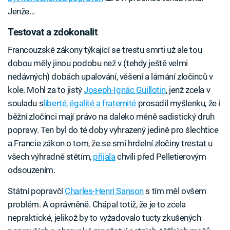
Jenže…
Testovat a zdokonalit
Francouzské zákony týkající se trestu smrti už ale tou
dobou měly jinou podobu než v (tehdy ještě velmi
nedávných) dobách upalování, věšení a lámání zločinců v
kole. Mohl za to jistý
Joseph-Ignác Guillotin
, jenž zcela v
souladu s
liberté, égalité a fraternité
prosadil myšlenku, že i
běžní zločinci mají právo na daleko méně sadistický druh
popravy. Ten byl do té doby vyhrazený jedině pro šlechtice
a Francie zákon o tom, že se smí hrdelní zločiny trestat u
všech výhradně stětím,
přijala
chvíli před Pelletierovým
odsouzením.
Státní popravčí
Charles-Henri Sanson
s tím měl ovšem
problém. A oprávněně. Chápal totiž, že je to zcela
nepraktické, jelikož by to vyžadovalo tucty zkušených