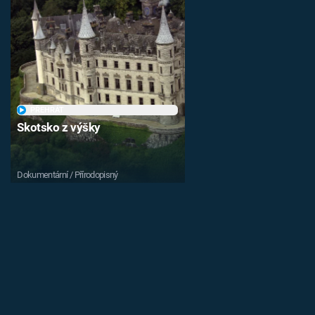
PŘEHRÁT
Skotsko z výšky
Dokumentární / Přírodopisný