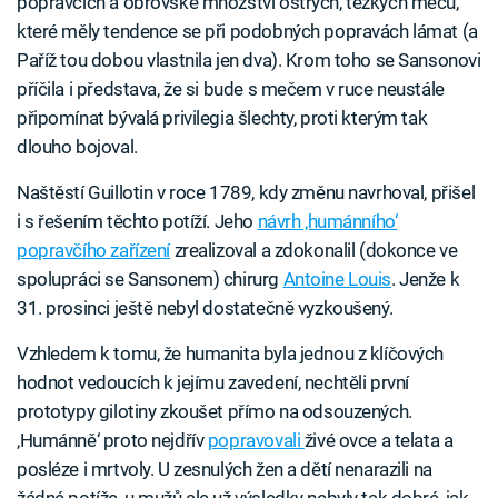
popravčích a obrovské množství ostrých, těžkých mečů,
které měly tendence se při podobných popravách lámat (a
Paříž tou dobou vlastnila jen dva). Krom toho se Sansonovi
příčila i představa, že si bude s mečem v ruce neustále
připomínat bývalá privilegia šlechty, proti kterým tak
dlouho bojoval.
Naštěstí Guillotin v roce 1789, kdy změnu navrhoval, přišel
i s řešením těchto potíží. Jeho
návrh ‚humánního‘
popravčího zařízení
zrealizoval a zdokonalil (dokonce ve
spolupráci se Sansonem) chirurg
Antoine Louis
. Jenže k
31. prosinci ještě nebyl dostatečně vyzkoušený.
Vzhledem k tomu, že humanita byla jednou z klíčových
hodnot vedoucích k jejímu zavedení, nechtěli první
prototypy gilotiny zkoušet přímo na odsouzených.
‚Humánně‘ proto nejdřív
popravovali
živé ovce a telata a
posléze i mrtvoly. U zesnulých žen a dětí nenarazili na
žádné potíže, u mužů ale už výsledky nebyly tak dobré, jak