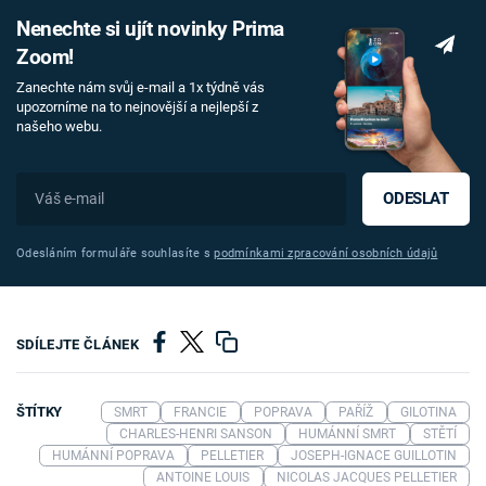
Nenechte si ujít novinky Prima
Zoom!
Zanechte nám svůj e-mail a 1x týdně vás
upozorníme na to nejnovější a nejlepší z
našeho webu.
ODESLAT
Odesláním formuláře souhlasíte s
podmínkami zpracování osobních údajů
SDÍLEJTE ČLÁNEK
ŠTÍTKY
SMRT
FRANCIE
POPRAVA
PAŘÍŽ
GILOTINA
CHARLES-HENRI SANSON
HUMÁNNÍ SMRT
STĚTÍ
HUMÁNNÍ POPRAVA
PELLETIER
JOSEPH-IGNACE GUILLOTIN
ANTOINE LOUIS
NICOLAS JACQUES PELLETIER