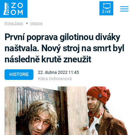
ŽIVĚ
Prima Zoom
■
Historie
Trendy:
ZRÁDCI
UFO
DRUHÁ SVĚTOVÁ VÁLKA
První poprava gilotinou diváky
ZÁHADY
VETŘELCI DÁVNOVĚKU
naštvala. Nový stroj na smrt byl
následně krutě zneužit
22. dubna 2022 11:45
HISTORIE
Klára Ochmanová
Témata
Témata
Pořady
TV Program