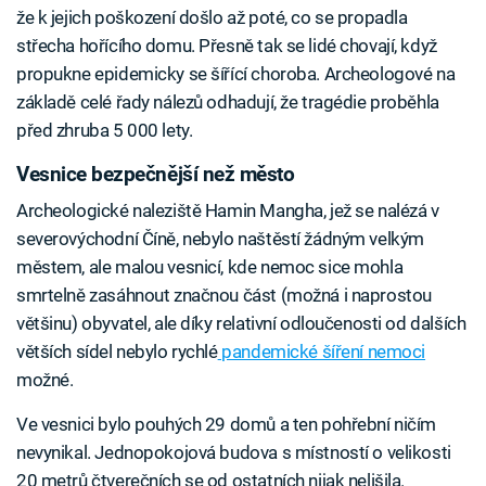
že k jejich poškození došlo až poté, co se propadla
střecha hořícího domu. Přesně tak se lidé chovají, když
propukne epidemicky se šířící choroba. Archeologové na
základě celé řady nálezů odhadují, že tragédie proběhla
před zhruba 5 000 lety.
Vesnice bezpečnější než město
Archeologické naleziště Hamin Mangha, jež se nalézá v
severovýchodní Číně, nebylo naštěstí žádným velkým
městem, ale malou vesnicí, kde nemoc sice mohla
smrtelně zasáhnout značnou část (možná i naprostou
většinu) obyvatel, ale díky relativní odloučenosti od dalších
větších sídel nebylo rychlé
pandemické šíření nemoci
možné.
Ve vesnici bylo pouhých 29 domů a ten pohřební ničím
nevynikal. Jednopokojová budova s místností o velikosti
20 metrů čtverečních se od ostatních nijak nelišila.