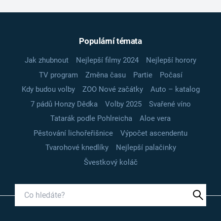
Populární témata
Jak zhubnout
Nejlepší filmy 2024
Nejlepší horory
TV program
Změna času
Partie
Počasí
Kdy budou volby
ZOO Nové začátky
Auto – katalog
7 pádů Honzy Dědka
Volby 2025
Svařené víno
Tatarák podle Pohlreicha
Aloe vera
Pěstování lichořeřišnice
Výpočet ascendentu
Tvarohové knedlíky
Nejlepší palačinky
Švestkový koláč