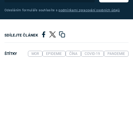
Odesláním formuláře souhlasíte s
podmínkami zpracování osobních údajů
SDÍLEJTE ČLÁNEK
ŠTÍTKY
MOR
EPIDEMIE
ČÍNA
COVID-19
PANDEMIE