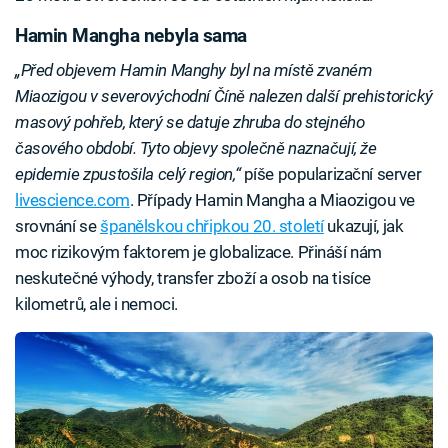
Hamin Mangha nebyla sama
„Před objevem Hamin Manghy byl na místě zvaném
Miaozigou v severovýchodní Číně nalezen další prehistorický
masový pohřeb, který se datuje zhruba do stejného
časového období. Tyto objevy společně naznačují, že
epidemie zpustošila celý region,“
píše popularizační server
livescience.com
. Případy Hamin Mangha a Miaozigou ve
srovnání se
španělskou chřipkou 20. století
ukazují, jak
moc rizikovým faktorem je globalizace. Přináší nám
neskutečné výhody, transfer zboží a osob na tisíce
kilometrů, ale i nemoci.