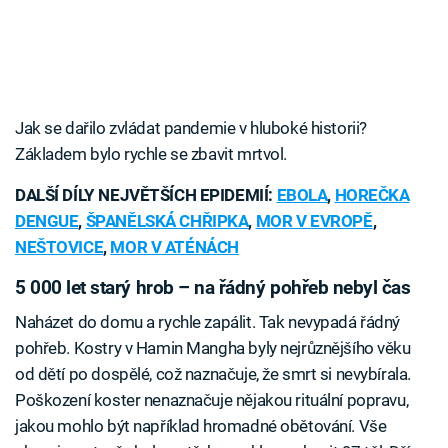
Jak se dařilo zvládat pandemie v hluboké historii?
Základem bylo rychle se zbavit mrtvol.
DALŠÍ DÍLY NEJVĚTŠÍCH EPIDEMIÍ:
EBOLA
,
HOREČKA
DENGUE
,
ŠPANĚLSKÁ CHŘIPKA
,
MOR V EVROPĚ
,
NEŠTOVICE
,
MOR V ATÉNÁCH
5 000 let starý hrob – na řádný pohřeb nebyl čas
Naházet do domu a rychle zapálit. Tak nevypadá řádný
pohřeb. Kostry v Hamin Mangha byly nejrůznějšího věku
od dětí po dospělé, což naznačuje, že smrt si nevybírala.
Poškození koster nenaznačuje nějakou rituální popravu,
jakou mohlo být například hromadné obětování. Vše