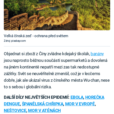
Velká čínská zeď - ochrana před světem
Zdroj: pixabay.com
Objednat si zboží z Číny zvládne kdejaký školák,
banány
jsou naprosto běžnou součástí supermarketů a dovolená
na jiném kontinentě nepatří mezi zas tak nedostupné
zážitky. Svět se neuvěřitelně zmenšil, což je v lecčems
dobře, jak ale ukázal virus z čínského města Wu-chan, nese
to s sebou i globální rizika.
DALŠÍ DÍLY NEJVĚTŠÍCH EPIDEMIÍ:
EBOLA
,
HOREČKA
DENGUE
,
ŠPANĚLSKÁ CHŘIPKA
,
MOR V EVROPĚ
,
NEŠTOVICE
,
MOR V ATÉNÁCH