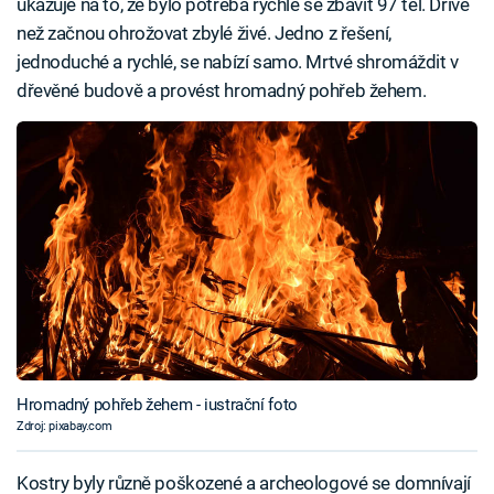
ukazuje na to, že bylo potřeba rychle se zbavit 97 těl. Dříve
než začnou ohrožovat zbylé živé. Jedno z řešení,
jednoduché a rychlé, se nabízí samo. Mrtvé shromáždit v
dřevěné budově a provést hromadný pohřeb žehem.
Hromadný pohřeb žehem - iustrační foto
Zdroj: pixabay.com
Kostry byly různě poškozené a archeologové se domnívají