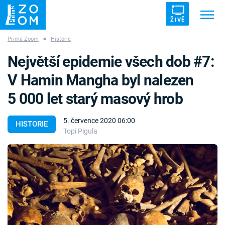
ŽIVĚ
Prima Zoom
■
Historie
Trendy:
ZRÁDCI
UFO
DRUHÁ SVĚTOVÁ VÁLKA
Největší epidemie všech dob #7:
ZÁHADY
VETŘELCI DÁVNOVĚKU
V Hamin Mangha byl nalezen
5 000 let starý masový hrob
5. července 2020 06:00
HISTORIE
Topi Pigula
Témata
Témata
Pořady
TV Program