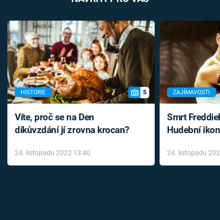
5
HISTORIE
ZAJÍMAVOSTI
Víte, proč se na Den
Smrt Freddie
díkůvzdání jí zrovna krocan?
Hudební ikon
až do konce 
24. listopadu 2022 13:40
24. listopadu 20
léky