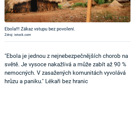
Časopis
Sledujte prima+
Ebola!!! Zákaz vstupu bez povolení.
Zdroj: istock.com
Přihlášení
"Ebola je jednou z nejnebezpečnějších chorob na
Sledujte nás
světě. Je vysoce nakažlivá a může zabít až 90 %
nemocných. V zasažených komunitách vyvolává
hrůzu a paniku." Lékaři bez hranic