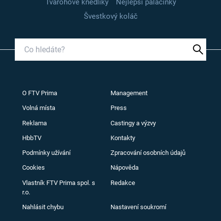
Tvarohové knedlíky
Nejlepší palačinky
Švestkový koláč
O FTV Prima
Management
Volná místa
Press
Reklama
Castingy a výzvy
HbbTV
Kontakty
Podmínky užívání
Zpracování osobních údajů
Cookies
Nápověda
Vlastník FTV Prima spol. s
Redakce
r.o.
Nahlásit chybu
Nastavení soukromí