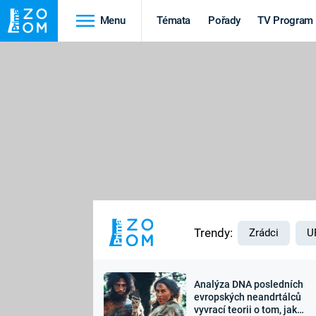
Menu
Témata
Pořady
TV Program
Cestování
Historie
HRADY A ZÁMKY
VIKINGOVÉ
HEDVÁBNÁ STEZKA
EPIDEMIE A
PANDEMIE
PŘÍRODA
STAROVĚKÝ EGYPT
Trendy:
Zrádci
U
Analýza DNA posledních
Druhá
Výročí
evropských neandrtálců
vyvrací teorii o tom, jak
světová válka