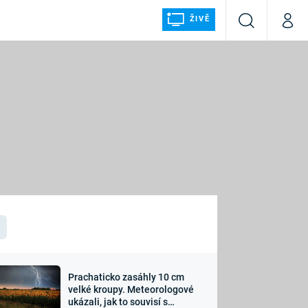
ŽIVĚ
Vyhledávání
Můj p
Prima+
ÁLKA
CNN Prima NEWS
Prima FRESH
Prima LIVING
LMY A
Prima Ženy
Prima LAJK
Prachaticko zasáhly 10 cm
osti
velké kroupy. Meteorologové
Sledujte nás
ukázali, jak to souvisí s