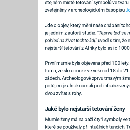
stejném místě tetování symbolů ve tvaru 
zveřejněny v archeologickém časopisu
Jo
Jde o objev, který mění naše chápání toho, j
je jedním z autorů studie. "
Teprve teď se 
pohled na život těchto lidí,"
uvedl s tím, že
nejstarší tetování z Afriky bylo asi o 1000
První mumie byla objevena před 100 lety
tomu, že šlo o muže ve věku od 18 do 21 
zádech. Archeologové zprvu tmavým šmo
poté, co je ale zkoumali pod infračerveným
dvou zvířat s rohy.
Jaké bylo nejstarší tetování ženy
Mumie ženy má na paži čtyři symboly ve t
které se používaly při rituálních tancích