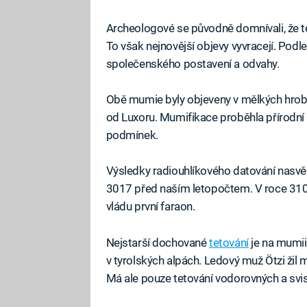
Archeologové se původně domnívali, že t
To však nejnovější objevy vyvracejí. Pod
společenského postavení a odvahy.
Obě mumie byly objeveny v mělkých hrobec
od Luxoru. Mumifikace proběhla přírodní
podmínek.
Výsledky radiouhlíkového datování nasvěd
3017 před naším letopočtem. V roce 31
vládu první faraon.
Nejstarší dochované
tetování
je na mumii
v tyrolských alpách. Ledový muž Ötzi žil
Má ale pouze tetování vodorovných a svislý