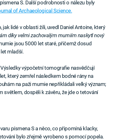
písmena S. Další podrobnosti o nálezu byly
urnal of Archaeological Science.
ak lidé v oblasti žili, uvedl Daniel Antoine, který
nám díky velmi zachovalým mumiím naskytl nový
 mumie jsou 5000 let staré, přičemž dosud
 let mladší.
. Výsledky výpočetní tomografie nasvědčují
let, který zemřel následkem bodné rány na
uhám na paži mumie nepřikládali velký význam;
 světlem, dospěli k závěru, že jde o tetování
varu písmena S a něco, co připomíná klacky,
. Tetování bylo zřejmě vyrobeno s pomocí popela.