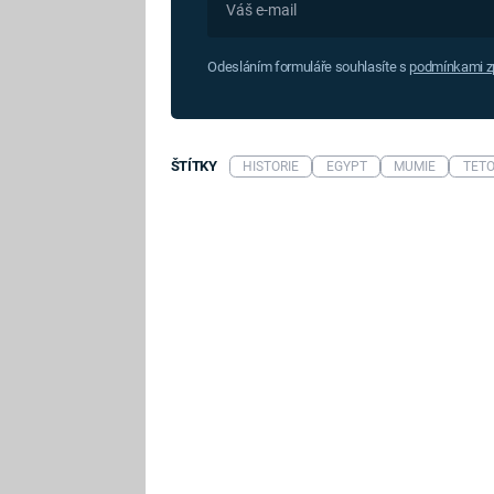
Odesláním formuláře souhlasíte s
podmínkami zp
ŠTÍTKY
HISTORIE
EGYPT
MUMIE
TET