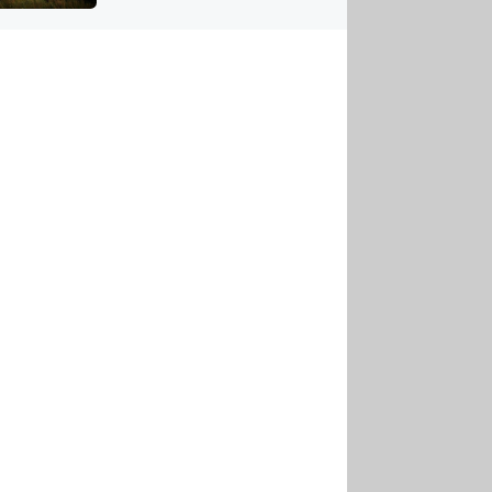
US
tornádem
RSUS
ZE A