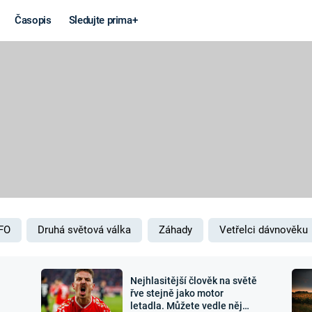
Časopis
Sledujte prima+
Věda a
Války
technika
STUDENÁ V
KORONAVIRUS
VÁLKA VE
VIETNAMU
VESMÍR
VÁLEČNÉ FI
MARS
SERIÁLY
FO
Druhá světová válka
Záhady
Vetřelci dávnověku
Nejhlasitější člověk na světě
Záhady a
Zajímav
řve stejně jako motor
letadla. Můžete vedle něj
konspirace