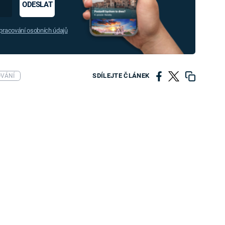
ODESLAT
racování osobních údajů
SDÍLEJTE ČLÁNEK
OVÁNÍ