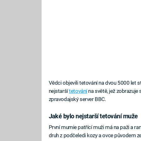
Vědci objevili tetování na dvou 5000 let
nejstarší
tetování
na světě, jež zobrazuje
zpravodajský server BBC.
Jaké bylo nejstarší tetování muže
První mumie patřící muži má na paži a ram
druh z podčeledi kozy a ovce původem ze