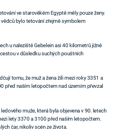
etování ve starověkém Egyptě měly pouze ženy.
le vědců bylo tetování zřejmě symbolem
h u naleziště Gebelein asi 40 kilometrů jižně
 cestou v důsledku suchých pouštních
čují tomu, že muž a žena žili mezi roky 3351 a
00 před naším letopočtem nad územím převzal
 ledového muže, která byla objevena v 90. letech
 mezi lety 3370 a 3100 před naším letopočtem.
ch čar, nikoliv scén ze života.