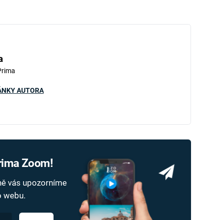
a
Prima
ÁNKY AUTORA
Prima Zoom!
dně vás upozorníme
ho webu.