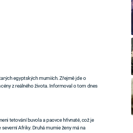
 starých egyptských mumiích. Zřejmě jde o
 scény z reálného života. Informoval o tom dnes
eni tetování buvola a paovce hřivnaté, což je
 severní Afriky. Druhá mumie ženy má na