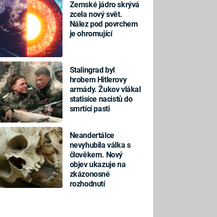
Zemské jádro skrývá
zcela nový svět.
Nález pod povrchem
je ohromující
Stalingrad byl
hrobem Hitlerovy
armády. Žukov vlákal
statisíce nacistů do
smrtící pasti
Neandertálce
nevyhubila válka s
člověkem. Nový
objev ukazuje na
zkázonosné
rozhodnutí