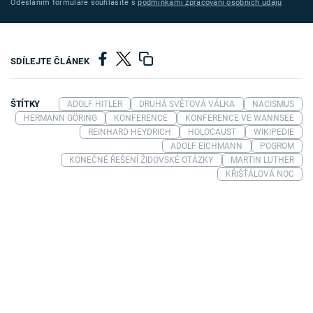
Odesláním formuláře souhlasíte s
podmínkami zpracování osobních údajů
SDÍLEJTE ČLÁNEK
ŠTÍTKY
ADOLF HITLER
DRUHÁ SVĚTOVÁ VÁLKA
NACISMUS
HERMANN GÖRING
KONFERENCE
KONFERENCE VE WANNSEE
REINHARD HEYDRICH
HOLOCAUST
WIKIPEDIE
ADOLF EICHMANN
POGROM
KONEČNÉ ŘEŠENÍ ŽIDOVSKÉ OTÁZKY
MARTIN LUTHER
KŘIŠŤÁLOVÁ NOC