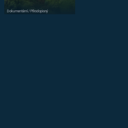
Dokumentární / Přírodopisný