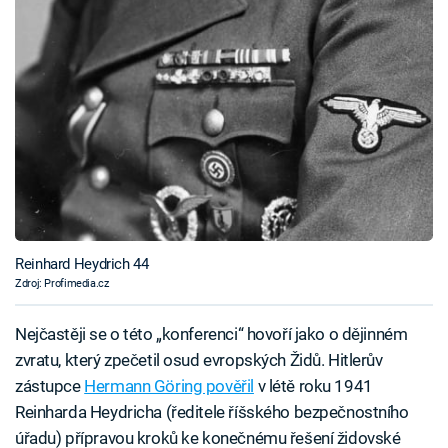
Reinhard Heydrich 44
Zdroj: Profimedia.cz
Nejčastěji se o této „konferenci“ hovoří jako o dějinném
zvratu, který zpečetil osud evropských Židů. Hitlerův
zástupce
Hermann Göring pověřil
v létě roku 1941
Reinharda Heydricha (ředitele říšského bezpečnostního
úřadu) přípravou kroků ke konečnému řešení židovské