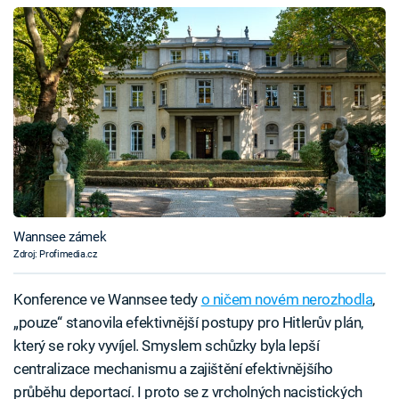
Wannsee zámek
Zdroj: Profimedia.cz
Konference ve Wannsee tedy
o ničem novém nerozhodla
,
„pouze“ stanovila efektivnější postupy pro Hitlerův plán,
který se roky vyvíjel. Smyslem schůzky byla lepší
centralizace mechanismu a zajištění efektivnějšího
průběhu deportací. I proto se z vrcholných nacistických