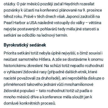
otázky. O pár měsíců později začal Heydrich rozesílat
pozvánky k účasti na konferenci plánované na 9. prosince
téhož roku. Právě v těch dnech však Japonci zaútočili na
Pearl Harbor a USA následně vstoupily do války – většina
nejvýše postavených pohlavárů tedy měla jiné starosti a
setkání se odložilo na lednový termín.
Byrokratický sedánek
Priorita setkání totiž nebyla úplně nejvyšší, s čímž souvisí i
neúčast samotného Hitlera. A zde se dostáváme k onomu
historickému zkreslení: Na schůzi totiž nepadlo rozhodnutí
o vyhlazení židovské rasy (případně dalších etnik, které
nacisté považovali za druhořadé), ani neproběhla diskuze o
přiměřenosti takového jednání vůči mnohamilionové
židovské populaci – tato rozhodnutí totiž už padla o
mnoho měsíců dříve a konference měla sloužit jen k
domluvě konkrétních procesů.