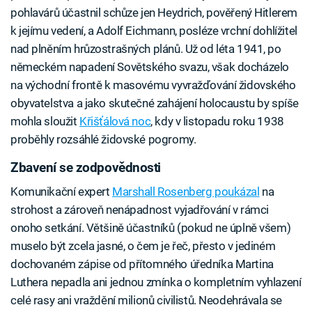
pohlavárů účastnil schůze jen Heydrich, pověřený Hitlerem
k jejímu vedení, a Adolf Eichmann, posléze vrchní dohlížitel
nad plněním hrůzostrašných plánů. Už od léta 1941, po
německém napadení Sovětského svazu, však docházelo
na východní frontě k masovému vyvražďování židovského
obyvatelstva a jako skutečné zahájení holocaustu by spíše
mohla sloužit
Křišťálová noc
, kdy v listopadu roku 1938
proběhly rozsáhlé židovské pogromy.
Zbavení se zodpovědnosti
Komunikační expert
Marshall Rosenberg poukázal
na
strohost a zároveň nenápadnost vyjadřování v rámci
onoho setkání. Většině účastníků (pokud ne úplně všem)
muselo být zcela jasné, o čem je řeč, přesto v jediném
dochovaném zápise od přítomného úředníka Martina
Luthera nepadla ani jednou zmínka o kompletním vyhlazení
celé rasy ani vraždění milionů civilistů. Neodehrávala se