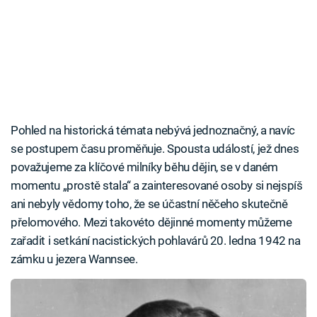
Pohled na historická témata nebývá jednoznačný, a navíc
se postupem času proměňuje. Spousta událostí, jež dnes
považujeme za klíčové milníky běhu dějin, se v daném
momentu „prostě stala“ a zainteresované osoby si nejspíš
ani nebyly vědomy toho, že se účastní něčeho skutečně
přelomového. Mezi takovéto dějinné momenty můžeme
zařadit i setkání nacistických pohlavárů 20. ledna 1942 na
zámku u jezera Wannsee.