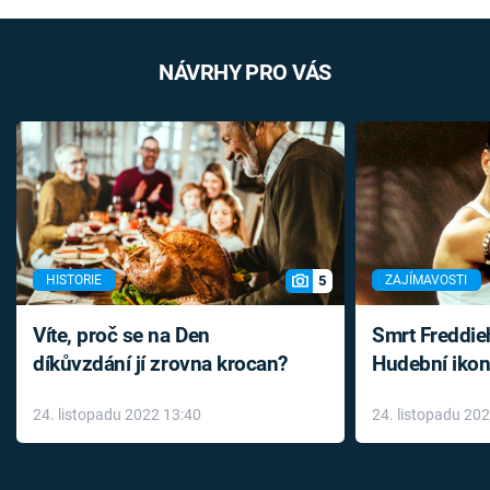
NÁVRHY PRO VÁS
5
HISTORIE
ZAJÍMAVOSTI
Víte, proč se na Den
Smrt Freddie
díkůvzdání jí zrovna krocan?
Hudební ikon
až do konce 
24. listopadu 2022 13:40
24. listopadu 20
léky