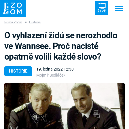
ŽIVĚ
Prima Zoom
■
Historie
Trendy:
ZRÁDCI
UFO
DRUHÁ SVĚTOVÁ VÁLKA
O vyhlazení židů se nerozhodlo
ZÁHADY
VETŘELCI DÁVNOVĚKU
ve Wannsee. Proč nacisté
opatrně volili každé slovo?
19. ledna 2022 12:30
HISTORIE
Mojmír Sedláček
Témata
Témata
Pořady
TV Program