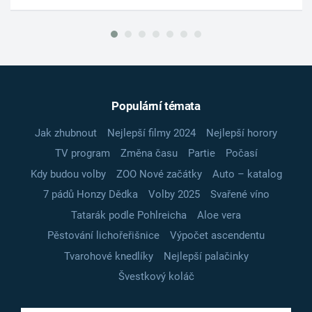
Populární témata
Jak zhubnout
Nejlepší filmy 2024
Nejlepší horory
TV program
Změna času
Partie
Počasí
Kdy budou volby
ZOO Nové začátky
Auto – katalog
7 pádů Honzy Dědka
Volby 2025
Svařené víno
Tatarák podle Pohlreicha
Aloe vera
Pěstování lichořeřišnice
Výpočet ascendentu
Tvarohové knedlíky
Nejlepší palačinky
Švestkový koláč