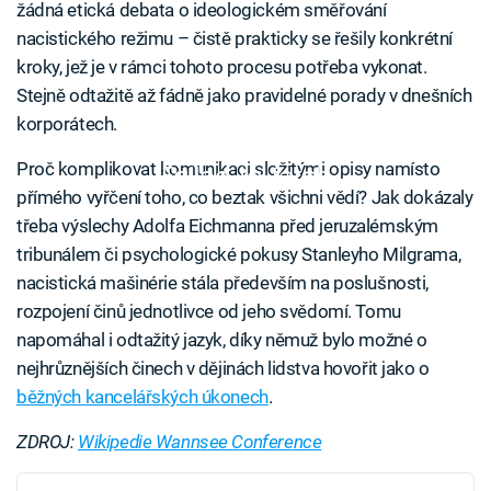
žádná etická debata o ideologickém směřování
nacistického režimu – čistě prakticky se řešily konkrétní
kroky, jež je v rámci tohoto procesu potřeba vykonat.
Stejně odtažitě až fádně jako pravidelné porady v dnešních
korporátech.
Proč komplikovat komunikaci složitými opisy namísto
Failed to fetch
přímého vyřčení toho, co beztak všichni vědí? Jak dokázaly
třeba výslechy Adolfa Eichmanna před jeruzalémským
tribunálem či psychologické pokusy Stanleyho Milgrama,
nacistická mašinérie stála především na poslušnosti,
rozpojení činů jednotlivce od jeho svědomí. Tomu
napomáhal i odtažitý jazyk, díky němuž bylo možné o
nejhrůznějších činech v dějinách lidstva hovořit jako o
běžných kancelářských úkonech
.
ZDROJ:
Wikipedie Wannsee Conference