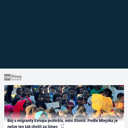
Boj s migranty Evropa prohrála, míní Stoniš. Podle Mlejnka je
nelze jen tak chytit za límec