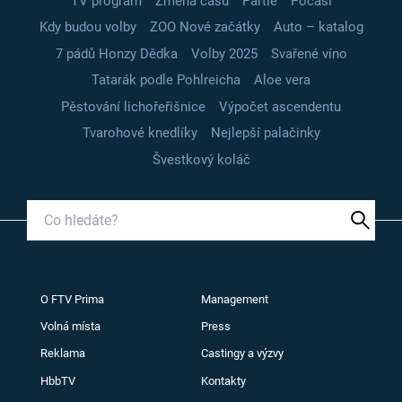
TV program
Změna času
Partie
Počasí
Kdy budou volby
ZOO Nové začátky
Auto – katalog
7 pádů Honzy Dědka
Volby 2025
Svařené víno
Tatarák podle Pohlreicha
Aloe vera
Pěstování lichořeřišnice
Výpočet ascendentu
Tvarohové knedlíky
Nejlepší palačinky
Švestkový koláč
O FTV Prima
Management
Volná místa
Press
Reklama
Castingy a výzvy
HbbTV
Kontakty