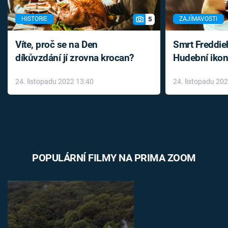
5
HISTORIE
ZAJÍMAVOSTI
Víte, proč se na Den
Smrt Freddie
díkůvzdání jí zrovna krocan?
Hudební ikon
až do konce 
24. listopadu 2022 13:40
24. listopadu 20
léky
POPULÁRNÍ FILMY NA PRIMA ZOOM