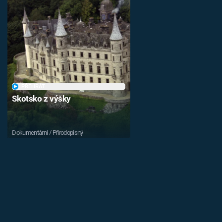
PŘEHRÁT
Skotsko z výšky
Dokumentární / Přírodopisný