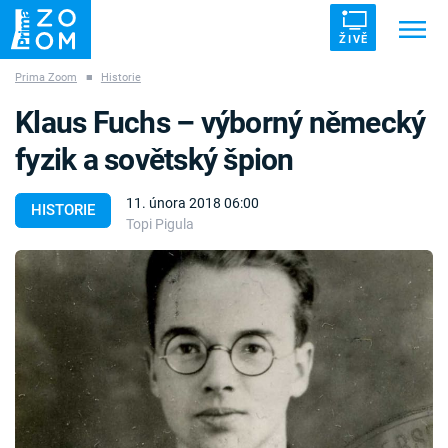
ŽIVĚ
Prima Zoom
■
Historie
Trendy:
ZRÁDCI
UFO
DRUHÁ SVĚTOVÁ VÁLKA
Klaus Fuchs – výborný německý
ZÁHADY
VETŘELCI DÁVNOVĚKU
fyzik a sovětský špion
11. února 2018 06:00
HISTORIE
Topi Pigula
Témata
Témata
Pořady
TV Program