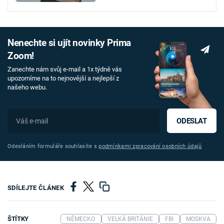
Nenechte si ujít novinky Prima
Zoom!
Zanechte nám svůj e-mail a 1x týdně vás
upozorníme na to nejnovější a nejlepší z
našeho webu.
ODESLAT
Odesláním formuláře souhlasíte s
podmínkami zpracování osobních údajů
SDÍLEJTE ČLÁNEK
ŠTÍTKY
NĚMECKO
VELKÁ BRITÁNIE
FBI
MOSKVA