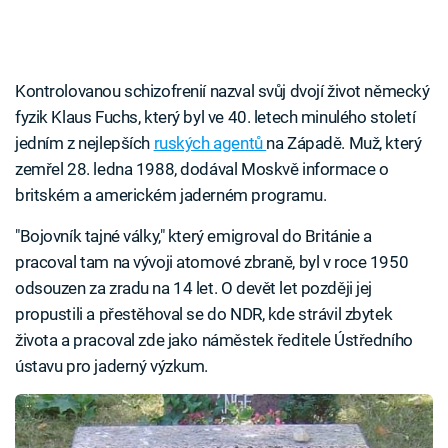
Kontrolovanou schizofrenií nazval svůj dvojí život německý
fyzik Klaus Fuchs, který byl ve 40. letech minulého století
jedním z nejlepších
ruských agentů
na Západě. Muž, který
zemřel 28. ledna 1988, dodával Moskvě informace o
britském a americkém jaderném programu.
"Bojovník tajné války," který emigroval do Británie a
pracoval tam na vývoji atomové zbraně, byl v roce 1950
odsouzen za zradu na 14 let. O devět let později jej
propustili a přestěhoval se do NDR, kde strávil zbytek
života a pracoval zde jako náměstek ředitele Ústředního
ústavu pro jaderný výzkum.