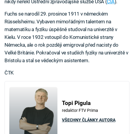
nikdy neřekl Ústřední zpravodajské službě USA (
CIA
).
Fuchs se narodil 29. prosince 1911 v německém
Rüsselsheimu. Vybaven mimořádným talentem na
matematiku a fyziku úspěšně studoval na univerzitě v
Kielu. V roce 1932 vstoupil do Komunistické strany
Německa, ale o rok později emigroval před nacisty do
Velké Británie. Pokračoval ve studiích fyziky na univerzitě v
Bristolu a stal se vědeckým asistentem.
ČTK
Topi Pigula
redaktor FTV Prima
VŠECHNY ČLÁNKY AUTORA