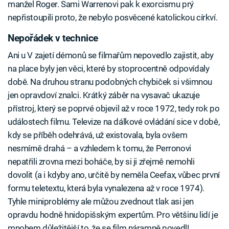
manžel Roger. Sami Warrenovi pak k exorcismu prý
nepřistoupili proto, že nebylo posvěcené katolickou církví.
Nepořádek v technice
Ani u V zajetí démonů se filmařům nepovedlo zajistit, aby
na place byly jen věci, které by stoprocentně odpovídaly
době. Na druhou stranu podobných chybiček si všimnou
jen opravdoví znalci. Krátký záběr na vysavač ukazuje
přístroj, který se poprvé objevil až v roce 1972, tedy rok po
událostech filmu. Televize na dálkové ovládání sice v době,
kdy se příběh odehrává, už existovala, byla ovšem
nesmírně drahá – a vzhledem k tomu, že Perronovi
nepatřili zrovna mezi boháče, by si ji zřejmě nemohli
dovolit (a i kdyby ano, určitě by neměla Ceefax, vůbec první
formu teletextu, která byla vynalezena až v roce 1974).
Tyhle miniproblémy ale můžou zvednout tlak asi jen
opravdu hodně hnidopišským expertům. Pro většinu lidí je
mnohem důležitější to, že se film náramně povedl!