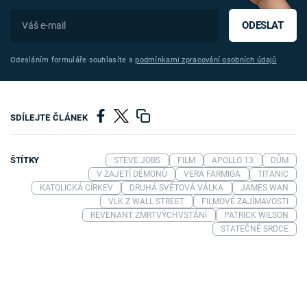
ODESLAT
Odesláním formuláře souhlasíte s
podmínkami zpracování osobních údajů
SDÍLEJTE ČLÁNEK
ŠTÍTKY
STEVE JOBS
FILM
APOLLO 13
DŮM
V ZAJETÍ DÉMONŮ
VERA FARMIGA
TITANIC
KATOLICKÁ CÍRKEV
DRUHÁ SVĚTOVÁ VÁLKA
JAMES WAN
VLK Z WALL STREET
FILMOVÉ ZAJÍMAVOSTI
REVENANT ZMRTVÝCHVSTÁNÍ
‎PATRICK WILSON‎
STATEČNÉ SRDCE