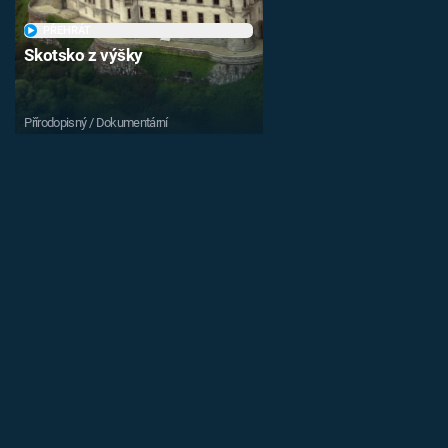
PŘEHRÁT
Skotsko z výšky
Přírodopisný / Dokumentární