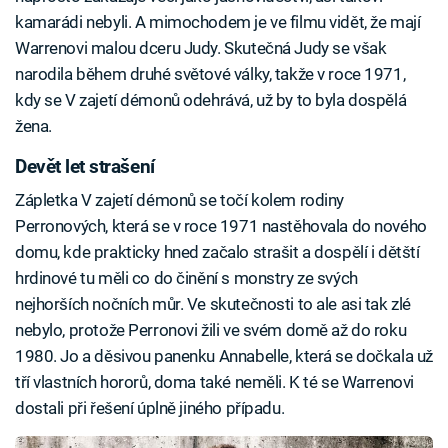
kamarádi nebyli. A mimochodem je ve filmu vidět, že mají
Warrenovi malou dceru Judy. Skutečná Judy se však
narodila během druhé světové války, takže v roce 1971,
kdy se V zajetí démonů odehrává, už by to byla dospělá
žena.
Devět let strašení
Zápletka V zajetí démonů se točí kolem rodiny
Perronových, která se v roce 1971 nastěhovala do nového
domu, kde prakticky hned začalo strašit a dospělí i dětští
hrdinové tu měli co do činění s monstry ze svých
nejhorších nočních můr. Ve skutečnosti to ale asi tak zlé
nebylo, protože Perronovi žili ve svém domě až do roku
1980. Jo a děsivou panenku Annabelle, která se dočkala už
tří vlastních hororů, doma také neměli. K té se Warrenovi
dostali při řešení úplně jiného případu.