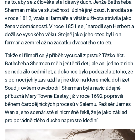
na to, aby se z člověka stal děsivý duch. Jenže Bathsheba
Sherman měla ve skutečnosti úplně jiný osud. Narodila se
v roce 1812, vzala si farmáře a většinu života strávila jako
žena v domácnosti. V roce 1851 se jí narodil syn Herbert a
dožil se vysokého věku. Stejně jako jeho otec byl i on
farmář a zemřel až na začátku dvacátého století.
Takže si filmaři celý příběh vycucali z prstu? Těžko říct.
Bathsheba Sherman měla ještě tři děti, ale ani jedno z nich
se nedožilo sedmi let, a dokonce byla podezřelá z toho, že
s pomocí jehly zavraždila jiné dítě, na které měla dohlížet.
Soud ji ovšem osvobodil. Sherman byla navíc údajně
příbuzná Mary Towne Eastey, již v roce 1692 popravili
během čarodějnických procesů v Salemu. Režisér James
Wan a jeho scenáristé si nicméně řekli, že je jako základ
pro pořádně zlého ducha naprosto ideální.