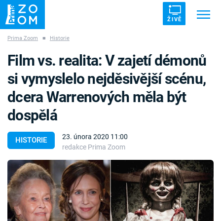
ŽIVĚ
Prima Zoom
■
Historie
Trendy:
ZRÁDCI
UFO
DRUHÁ SVĚTOVÁ VÁLKA
Film vs. realita: V zajetí démonů
ZÁHADY
VETŘELCI DÁVNOVĚKU
si vymyslelo nejděsivější scénu,
dcera Warrenových měla být
dospělá
Témata
23. února 2020 11:00
HISTORIE
redakce Prima Zoom
Témata
Pořady
TV Program