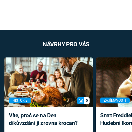
NÁVRHY PRO VÁS
5
HISTORIE
ZAJÍMAVOSTI
Víte, proč se na Den
Smrt Freddie
díkůvzdání jí zrovna krocan?
Hudební ikon
až do konce 