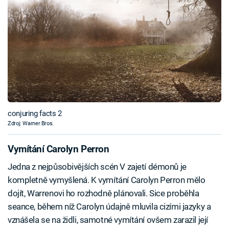
conjuring facts 2
Zdroj: Warner Bros.
Vymítání Carolyn Perron
Jedna z nejpůsobivějších scén V zajetí démonů je
kompletně vymyšlená. K vymítání Carolyn Perron mělo
dojít, Warrenovi ho rozhodně plánovali. Sice proběhla
seance, během níž Carolyn údajně mluvila cizími jazyky a
vznášela se na židli, samotné vymítání ovšem zarazil její