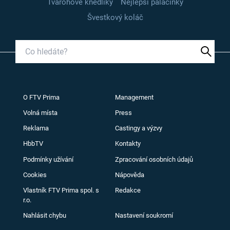
Tvarohové knedlíky
Nejlepší palačinky
Švestkový koláč
O FTV Prima
Management
Volná místa
Press
Reklama
Castingy a výzvy
HbbTV
Kontakty
Podmínky užívání
Zpracování osobních údajů
Cookies
Nápověda
Vlastník FTV Prima spol. s
Redakce
r.o.
Nahlásit chybu
Nastavení soukromí