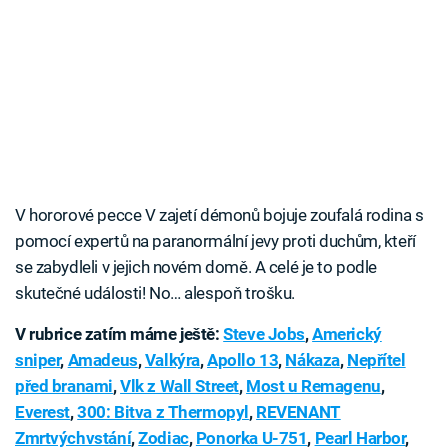
V hororové pecce V zajetí démonů bojuje zoufalá rodina s
pomocí expertů na paranormální jevy proti duchům, kteří
se zabydleli v jejich novém domě. A celé je to podle
skutečné události! No… alespoň trošku.
V rubrice zatím máme ještě:
Steve Jobs
,
Americký
sniper
,
Amadeus
,
Valkýra
,
Apollo 13
,
Nákaza
,
Nepřítel
před branami
,
Vlk z Wall Street
,
Most u Remagenu
,
Everest
,
300: Bitva z Thermopyl
,
REVENANT
Zmrtvýchvstání
,
Zodiac
,
Ponorka U-751
,
Pearl Harbor
,