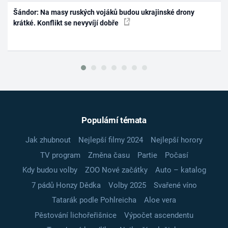
Šándor: Na masy ruských vojáků budou ukrajinské drony
krátké. Konflikt se nevyvíjí dobře
Populární témata
Jak zhubnout
Nejlepší filmy 2024
Nejlepší horory
TV program
Změna času
Partie
Počasí
Kdy budou volby
ZOO Nové začátky
Auto – katalog
7 pádů Honzy Dědka
Volby 2025
Svařené víno
Tatarák podle Pohlreicha
Aloe vera
Pěstování lichořeřišnice
Výpočet ascendentu