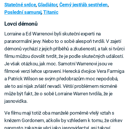
Statečné srdce
,
Gladiátor
,
Černý jestřáb sestřelen
,
Poslední samuraj
,
Titanic
Lovci démonů
Lorraine a Ed Warrenovi byli skuteční experti na
paranormální jevy. Nebo to o sobě alespoň tvrdili. V zajetí
démonů vychází z jejich příběhů a zkušeností, a tak si tvůrci
filmu můžou dovolit tvrdit, že je podle skutečných událostí.
Je však otázkou, jak moc. Samotní Warrenovi jsou ve
filmové verzi lehce upravení. Herecká dvojice Vera Farmiga
a Patrick Wilson se svým předobrazům moc nepodobá,
ale to asi nijak zvlášť nevadí. Větší problémem nicméně
může být fakt, že o sobě Lorraine Warren tvrdila, že je
jasnovidka.
Ve filmu mají totiž oba manželé poměrně vřelý vztah s
knězem Gordonem, ačkoliv by vzhledem k tomu, že církev
naprosto zakazuje věci jako jasnovidectví, asi takoví