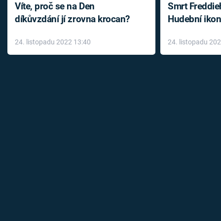
Víte, proč se na Den
Smrt Freddie
díkůvzdání jí zrovna krocan?
Hudební ikon
až do konce 
24. listopadu 2022 13:40
24. listopadu 20
léky