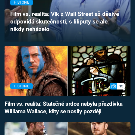
HISTORIE
Časopis
Film vs. realita: Vlk z Wall Street až děsivě
Sledujte prima+
odpovídá skutečnosti, s liliputy se ale
nikdy neházelo
Přihlášení
Sledujte nás
15
HISTORIE
Film vs. realita: Statečné srdce nebyla přezdívka
Williama Wallace, kilty se nosily později