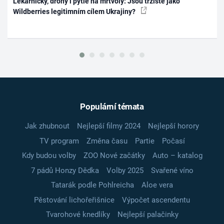
Lékárničky, drony i pytle na mrtvoly: Jsou tržiště jako
Wildberries legitimním cílem Ukrajiny?
Populární témata
Jak zhubnout
Nejlepší filmy 2024
Nejlepší horory
TV program
Změna času
Partie
Počasí
Kdy budou volby
ZOO Nové začátky
Auto – katalog
7 pádů Honzy Dědka
Volby 2025
Svařené víno
Tatarák podle Pohlreicha
Aloe vera
Pěstování lichořeřišnice
Výpočet ascendentu
Tvarohové knedlíky
Nejlepší palačinky