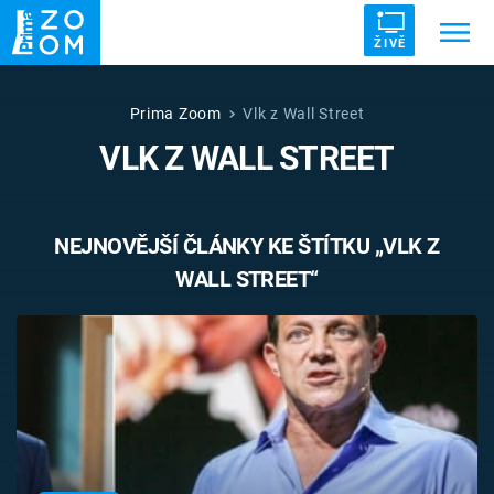
ŽIVĚ
Trendy:
ZRÁDCI
UFO
DRUHÁ SVĚTOVÁ VÁLKA
Prima Zoom
Vlk z Wall Street
VLK Z WALL STREET
ZÁHADY
VETŘELCI DÁVNOVĚKU
NEJNOVĚJŠÍ ČLÁNKY KE ŠTÍTKU „VLK Z
WALL STREET“
Témata
Témata
Pořady
TV Program