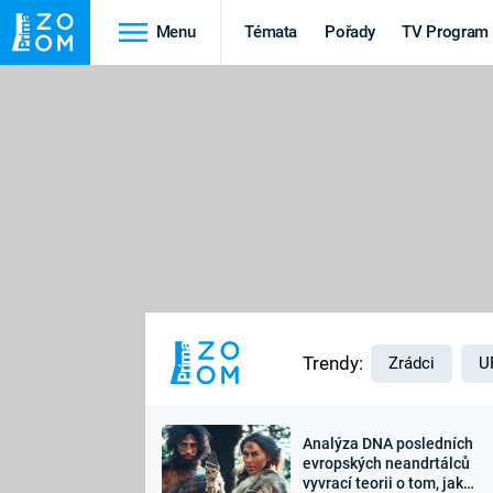
Menu
Témata
Pořady
TV Program
Cestování
Historie
HRADY A ZÁMKY
VIKINGOVÉ
HEDVÁBNÁ STEZKA
EPIDEMIE A
PANDEMIE
PŘÍRODA
STAROVĚKÝ EGYPT
Trendy:
Zrádci
U
Analýza DNA posledních
Druhá
Výročí
evropských neandrtálců
vyvrací teorii o tom, jak
světová válka