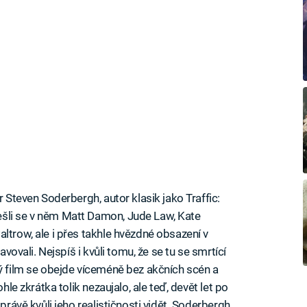
r Steven Soderbergh, autor klasik jako Traffic:
šli se v něm Matt Damon, Jude Law, Kate
ltrow, ale i přes takhle hvězdné obsazení v
avovali. Nejspíš i kvůli tomu, že se tu se smrtící
lý film se obejde víceméně bez akčních scén a
hle zkrátka tolik nezaujalo, ale teď, devět let po
 právě kvůli jeho realističnosti vidět. Soderbergh