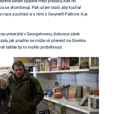
 tenhle banán spadne mezi prasata, kde ho
ba se zkombinují. Pak už jen stačí, aby kuchař
i ruce a potřásl si s nimi s Gwyneth Paltrow. A je
 na univerzitě v Georgetownu, dokonce závěr
zala, jak snadno se může vir přenést na člověka.
esně takhle by to mohlo proběhnout.