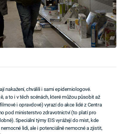
í nakažení, chválili i sami epidemiologové.
ě, a to i v těch scénách, které můžou působit až
filmové i opravdové) vyrazí do akce lidé z Centra
o pod ministerstvo zdravotnictví (to platí pro
dobně). Speciální týmy EIS vyrážejí do míst, kde
 nemocné lidi, ale i potenciálně nemocné a zjistit,