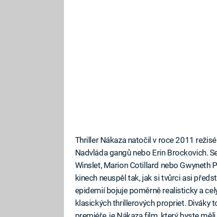
Thriller Nákaza natočil v roce 2011 režisé
Nadvláda gangů nebo Erin Brockovich. Se
Winslet, Marion Cotillard nebo Gwyneth Pa
kinech neuspěl tak, jak si tvůrci asi předst
epidemií bojuje poměrně realisticky a ce
klasických thrillerových propriet. Diváky to
premiéře, je Nákaza film, který byste měli