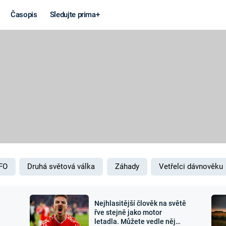
Časopis
Sledujte prima+
Věda a
Války
technika
STUDENÁ V
KORONAVIRUS
VÁLKA VE
VIETNAMU
VESMÍR
VÁLEČNÉ FI
MARS
SERIÁLY
FO
Druhá světová válka
Záhady
Vetřelci dávnověku
Nejhlasitější člověk na světě
Záhady a
Zajímav
řve stejně jako motor
letadla. Můžete vedle něj
konspirace