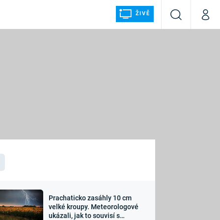
ŽIVĚ
Vyhledávání
Můj p
Prima+
ÁLKA
CNN Prima NEWS
Prima FRESH
Prima LIVING
LMY A
Prima Ženy
Prima LAJK
Prachaticko zasáhly 10 cm
osti
velké kroupy. Meteorologové
Sledujte nás
ukázali, jak to souvisí s