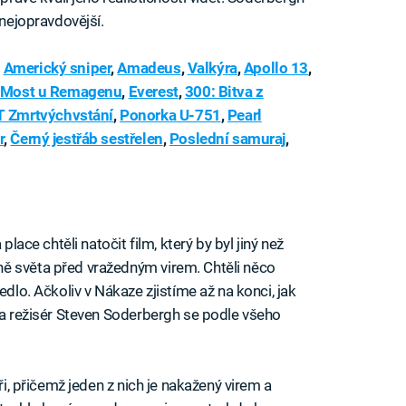
 nejopravdovější.
,
Americký sniper
,
Amadeus
,
Valkýra
,
Apollo 13
,
Most u Remagenu
,
Everest
,
300: Bitva z
 Zmrtvýchvstání
,
Ponorka U-751
,
Pearl
r
,
Černý jestřáb sestřelen
,
Poslední samuraj
,
place chtěli natočit film, který by byl jiný než
ě světa před vražedným virem. Chtěli něco
edlo. Ačkoliv v Nákaze zjistíme až na konci, jak
s a režisér Steven Soderbergh se podle všeho
ři, přičemž jeden z nich je nakažený virem a