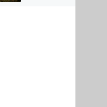
US
tornádem
RSUS
ZE A