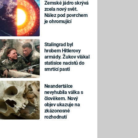
Zemské jádro skrývá
zcela nový svět.
Nález pod povrchem
je ohromující
Stalingrad byl
hrobem Hitlerovy
armády. Žukov vlákal
statisíce nacistů do
smrtící pasti
Neandertálce
nevyhubila válka s
člověkem. Nový
objev ukazuje na
zkázonosné
rozhodnutí