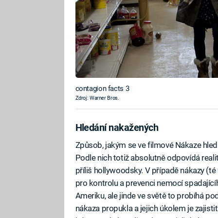
contagion facts 3
Zdroj: Warner Bros.
Hledání nakažených
Způsob, jakým se ve filmové Nákaze hledaj
Podle nich totiž absolutně odpovídá realit
příliš hollywoodsky. V případě nákazy (té 
pro kontrolu a prevenci nemocí spadajícíh
Ameriku, ale jinde ve světě to probíhá po
nákaza propukla a jejich úkolem je zajistit