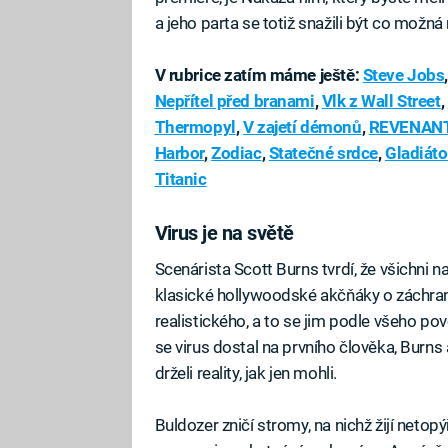
a jeho parta se totiž snažili být co možná
V rubrice zatím máme ještě:
Steve Jobs
Nepřítel před branami
,
Vlk z Wall Street
,
Thermopyl
,
V zajetí démonů
,
REVENANT
Harbor
,
Zodiac
,
Statečné srdce
,
Gladiáto
Titanic
Virus je na světě
Scenárista Scott Burns tvrdí, že všichni na 
klasické hollywoodské akčňáky o záchran
realistického, a to se jim podle všeho pov
se virus dostal na prvního člověka, Burn
drželi reality, jak jen mohli.
Buldozer zničí stromy, na nichž žijí netopý