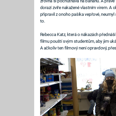
zrovna si pochutnává na banánu. A právě
dorazí zvíře nakažené vlastním virem. A o
připravil z onoho pašíka vepřové, neumyl s
to.
Rebecca Katz, která o nákazách přednáší
filmu pouští svým studentům, aby jim uká
A ačkoliv ten filmový není opravdový, př