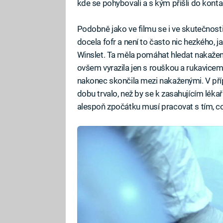
kde se pohybovali a s kým přišli do konta
Podobně jako ve filmu se i ve skutečnosti
docela fofr a není to často nic hezkého, j
Winslet. Ta měla pomáhat hledat nakažené
ovšem vyrazila jen s rouškou a rukavicemi
nakonec skončila mezi nakaženými. V pří
dobu trvalo, než by se k zasahujícím lék
alespoň zpočátku musí pracovat s tím, co 