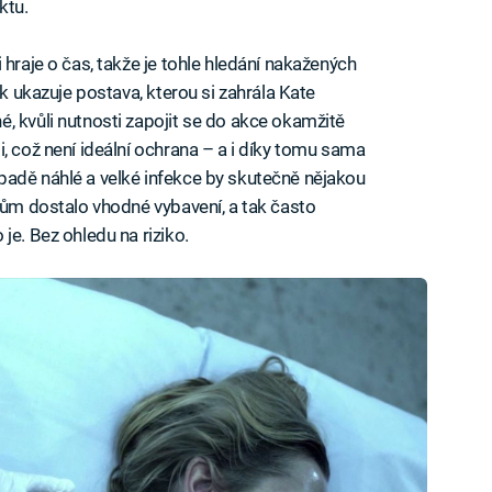
ktu.
 hraje o čas, takže je tohle hledání nakažených
ak ukazuje postava, kterou si zahrála Kate
, kvůli nutnosti zapojit se do akce okamžitě
, což není ideální ochrana – a i díky tomu sama
padě náhlé a velké infekce by skutečně nějakou
ařům dostalo vhodné vybavení, a tak často
je. Bez ohledu na riziko.