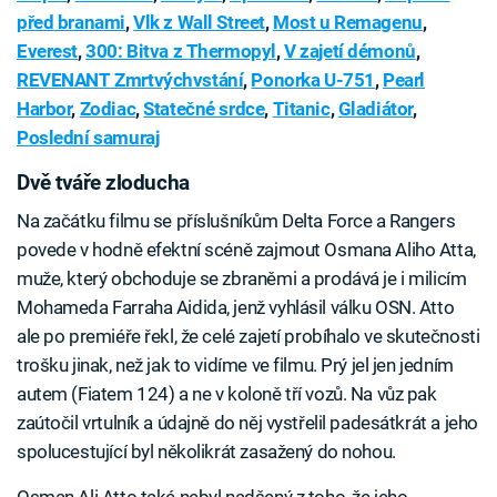
před branami
,
Vlk z Wall Street
,
Most u Remagenu
,
Everest
,
300: Bitva z Thermopyl
,
V zajetí démonů
,
REVENANT Zmrtvýchvstání
,
Ponorka U-751
,
Pearl
Harbor
,
Zodiac
,
Statečné srdce
,
Titanic
,
Gladiátor
,
Poslední samuraj
Dvě tváře zloducha
Na začátku filmu se příslušníkům Delta Force a Rangers
povede v hodně efektní scéně zajmout Osmana Aliho Atta,
muže, který obchoduje se zbraněmi a prodává je i milicím
Mohameda Farraha Aidida, jenž vyhlásil válku OSN. Atto
ale po premiéře řekl, že celé zajetí probíhalo ve skutečnosti
trošku jinak, než jak to vidíme ve filmu. Prý jel jen jedním
autem (Fiatem 124) a ne v koloně tří vozů. Na vůz pak
zaútočil vrtulník a údajně do něj vystřelil padesátkrát a jeho
spolucestující byl několikrát zasažený do nohou.
Osman Ali Atto také nebyl nadšený z toho, že jeho