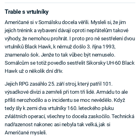
Trable s vrtulníky
Američané si v Somálsku docela věřili. Mysleli si, že jim
jejich trénink a vybavení dávají oproti nepřátelům takové
výhody, že nemohou prohrát. I proto pro ně sestřelení dvou
vrtulníků Black Hawk, k němuž došlo 3. října 1993,
znamenalo šok. Jenže to tak vůbec být nemuselo.
Somálcům se totiž povedlo sestřelit Sikorsky UH-60 Black
Hawk už o několik dní dřív.
Jejich RPG zasáhlo 25. září stroj, který patřil 101.
výsadkové divizi a zemřeli při tom tři lidé. Armádu to ale
příliš nerozhodilo a o incidentu se moc nevědělo. Když
tedy šly k zemi dva vrtulníky 160. leteckého pluku
zvláštních operací, všechny to docela zaskočilo. Technická
nadřazenost nakonec asi nebyla tak velká, jak si
Američané mysleli.