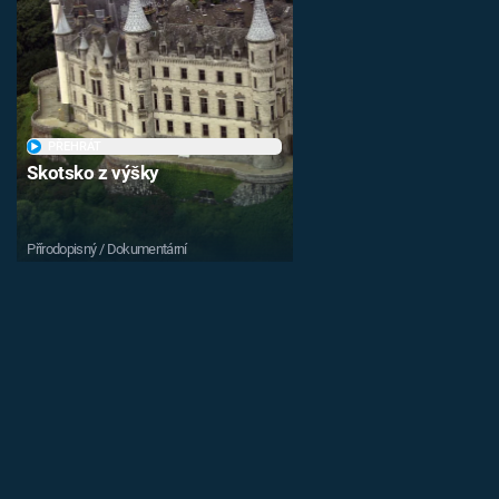
PŘEHRÁT
Skotsko z výšky
Přírodopisný / Dokumentární