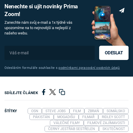
Nenechte si ujít novinky Prima
Zoom!
Zanechte nám svůj e-mail a 1x týdně vás
upozorníme na to nejnovější a nejlepší z
našeho webu.
ODESLAT
Odesláním formuláře souhlasíte s
podmínkami zpracování osobních údajů
SDÍLEJTE ČLÁNEK
ŠTÍTKY
OSN
STEVE JOBS
FILM
ZBRAŇ
SOMÁLSKO
PÁKISTÁN
MOGADIŠU
FILMAŘ
RIDLEY SCOTT
VÁLEČNÉ FILMY
FILMOVÉ ZAJÍMAVOSTI
ČERNÝ JESTŘÁB SESTŘELEN
SKUTEČNOST