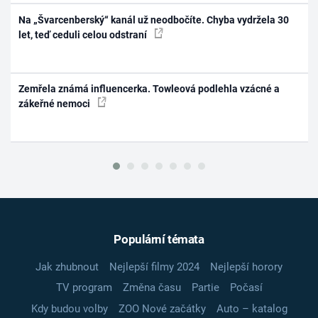
Na „Švarcenberský“ kanál už neodbočíte. Chyba vydržela 30
let, teď ceduli celou odstraní
Zemřela známá influencerka. Towleová podlehla vzácné a
zákeřné nemoci
Populární témata
Jak zhubnout
Nejlepší filmy 2024
Nejlepší horory
TV program
Změna času
Partie
Počasí
Kdy budou volby
ZOO Nové začátky
Auto – katalog