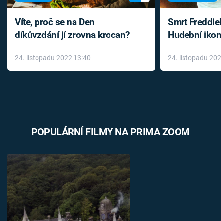
Víte, proč se na Den
Smrt Freddie
díkůvzdání jí zrovna krocan?
Hudební ikon
až do konce 
24. listopadu 2022 13:40
24. listopadu 20
léky
POPULÁRNÍ FILMY NA PRIMA ZOOM