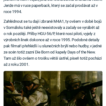
Jenže má v ruce paperback, který se začal prodávat až v
roce 1994.
Zahlédnout se tu dají i zbraně M4A1, ty ovšem v době bojů
v Somálsku také ještě neexistovaly a začaly se vyrábět až
o rok později. Přilby HGU-56/P, které nosí piloti, vyjely z
výrobních linek dokonce až v roce 1995. Podobné detaily
pak filmaři přehlédli i u slunečních brýlí nebo hudby, v jedné
ze scén totiž zazní Die Born od kapely Days of the New.
Tam už šlo ovšem o trošku větší ústřel, píseň totiž pochází
až z roku 2001.