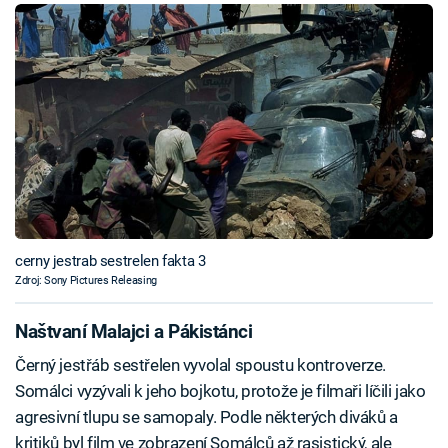
cerny jestrab sestrelen fakta 3
Zdroj: Sony Pictures Releasing
Naštvaní Malajci a Pákistánci
Černý jestřáb sestřelen vyvolal spoustu kontroverze.
Somálci vyzývali k jeho bojkotu, protože je filmaři líčili jako
agresivní tlupu se samopaly. Podle některých diváků a
kritiků byl film ve zobrazení Somálců až rasistický, ale