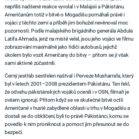
nepříliš nadšené reakce vyvolal i v Malajsii a Pákistánu.
Američanům totiž v bitvě o Mogadišu pomáhali právě i
vojáci z těchto zemí a příběh jim bohužel nevěnoval moc
pozornosti. Podle malajského brigádního generála Abdula
Latifa Ahmada, jenž na místě velel, jsou jeho vojáci ve filmu
zobrazování maximálně jako řidiči autobusů, jejichž
úkolem bylo vozit Američany do bitvy – přitom se jí však
sami aktivně zúčastnili.
Černý jestřáb sestřelen naštval i Perveze Musharrafa, který
byl v letech 2001–2008 prezidentem Pákistánu. Ten řekl,
že odvahu pákistánských vojáků ocenili i v OSN, filmaři je
ovšem ignorují. Přitom když se ve skutečné bitvě octli
Američané v hustě zabydlené oblasti u trhu v Mogadišu a
dostali se do obklíčení, byli to právě Pákistánci, komu se
povedlo k nim proniknout a pomoct jim přesunout se do
bezpečí.