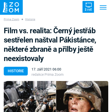
ŽIVĚ
Prima Zoom
■
Historie
Trendy:
ZRÁDCI
UFO
DRUHÁ SVĚTOVÁ VÁLKA
Film vs. realita: Černý jestřáb
ZÁHADY
VETŘELCI DÁVNOVĚKU
sestřelen naštval Pákistánce,
některé zbraně a přilby ještě
neexistovaly
Témata
17. září 2021 06:00
HISTORIE
redakce Prima Zoom
Témata
Pořady
TV Program