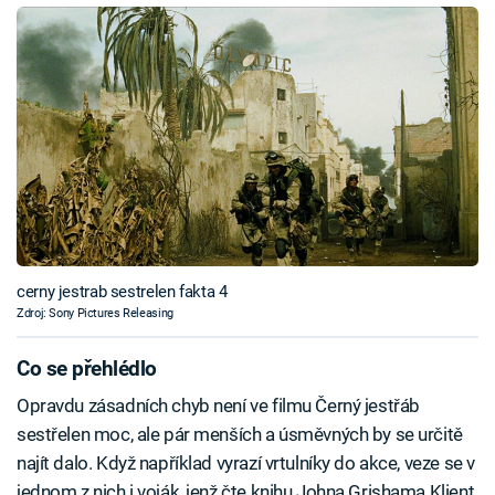
cerny jestrab sestrelen fakta 4
Zdroj: Sony Pictures Releasing
Co se přehlédlo
Opravdu zásadních chyb není ve filmu Černý jestřáb
sestřelen moc, ale pár menších a úsměvných by se určitě
najít dalo. Když například vyrazí vrtulníky do akce, veze se v
jednom z nich i voják, jenž čte knihu Johna Grishama Klient.