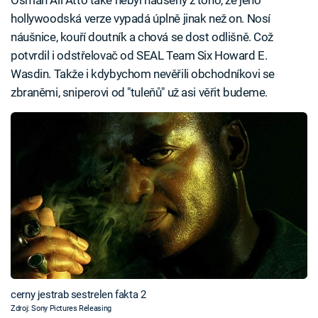
hollywoodská verze vypadá úplně jinak než on. Nosí
náušnice, kouří doutník a chová se dost odlišně. Což
potvrdil i odstřelovač od SEAL Team Six Howard E.
Wasdin. Takže i kdybychom nevěřili obchodníkovi se
zbraněmi, sniperovi od "tuleňů" už asi věřit budeme.
cerny jestrab sestrelen fakta 2
Zdroj: Sony Pictures Releasing