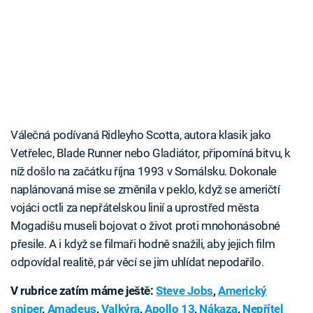
Válečná podívaná Ridleyho Scotta, autora klasik jako
Vetřelec, Blade Runner nebo Gladiátor, připomíná bitvu, k
níž došlo na začátku října 1993 v Somálsku. Dokonale
naplánovaná mise se změnila v peklo, když se američtí
vojáci octli za nepřátelskou linií a uprostřed města
Mogadišu museli bojovat o život proti mnohonásobné
přesile. A i když se filmaři hodně snažili, aby jejich film
odpovídal realitě, pár věcí se jim uhlídat nepodařilo.
V rubrice zatím máme ještě:
Steve Jobs
,
Americký
sniper
,
Amadeus
,
Valkýra
,
Apollo 13
,
Nákaza
,
Nepřítel