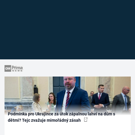
Podmínka pro Ukrajince za útok zápalnou lahví na dům s
dětmi? Tejc zvažuje mimořádný zásah