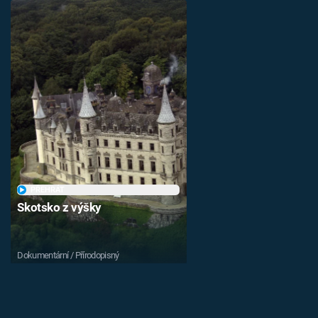
PŘEHRÁT
Skotsko z výšky
Dokumentární / Přírodopisný