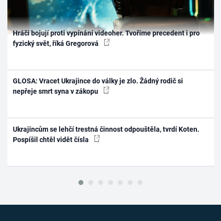
Hráči bojují proti vypínání videoher. Tvoříme precedent i pro
fyzický svět, říká Gregorová
GLOSA: Vracet Ukrajince do války je zlo. Žádný rodič si
nepřeje smrt syna v zákopu
Ukrajincům se lehčí trestná činnost odpouštěla, tvrdí Koten.
Pospíšil chtěl vidět čísla