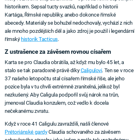
historikem. Sepsal tucty svazků, například o historii
Kartága, Římské republiky, anebo dokonce římské
abecedy. Materiály se bohužel nedochovaly, vychází z nich
ale mnoho pozdějších děl a jako zdroj je použil i legendární
římský
historik Tacticus
.
Z ustrašence za závěsem rovnou císařem
Karta se pro Claudia obrátila, až když mu bylo 45 let, a
stalo se tak paradoxně právě díky
Caligulovi
. Ten se v roce
37 našeho letopočtu stal císařem římské říše, ale jeho
pozice byla v tu chvíli extrémně zranitelná, jelikož byl
nezkušený. Aby Caligula podpořil svůj nárok na trůn,
jmenoval Claudia konzulem, což vedlo k docela
nečekanému zvratu.
Když v roce 41 Caligulu zavraždili, našli členové
Prétoriánské gardy
Claudia schovaného za závěsem