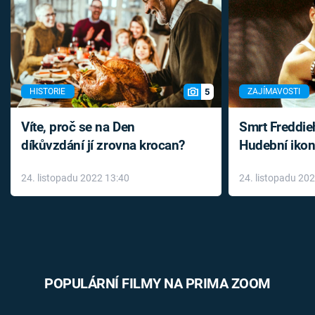
5
HISTORIE
ZAJÍMAVOSTI
Víte, proč se na Den
Smrt Freddie
díkůvzdání jí zrovna krocan?
Hudební ikon
až do konce 
24. listopadu 2022 13:40
24. listopadu 20
léky
POPULÁRNÍ FILMY NA PRIMA ZOOM