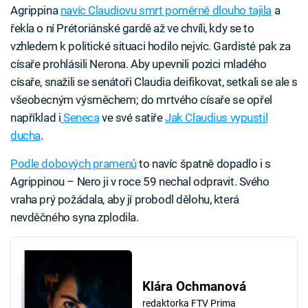
Agrippina
navíc Claudiovu smrt poměrně dlouho tajila
a
řekla o ní Prétoriánské gardě až ve chvíli, kdy se to
vzhledem k politické situaci hodilo nejvíc. Gardisté pak za
císaře prohlásili Nerona. Aby upevnili pozici mladého
císaře, snažili se senátoři Claudia deifikovat, setkali se ale s
všeobecným výsměchem; do mrtvého císaře se opřel
například i
Seneca
ve své satiře
Jak Claudius vypustil
ducha
.
Podle dobových pramenů
to navíc špatně dopadlo i s
Agrippinou – Nero ji v roce 59 nechal odpravit. Svého
vraha prý požádala, aby jí probodl dělohu, která
nevděčného syna zplodila.
Klára Ochmanová
redaktorka FTV Prima