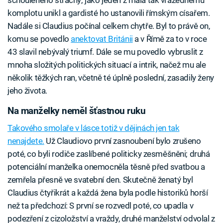
schouleného strachy; jako jeden z mála tak vražednému
komplotu unikl a gardisté ho ustanovili římským císařem.
Nadále si Claudius počínal celkem chytře. Byl to právě on,
komu se povedlo
anektovat Británii
a v Římě za to v roce
43 slavil nebývalý triumf. Dále se mu povedlo vybruslit z
mnoha složitých politických situací a intrik, načež mu ale
několik těžkých ran, včetně té úplně poslední, zasadily ženy
jeho života.
Na manželky neměl šťastnou ruku
Takového smolaře v lásce totiž v dějinách jen tak
nenajdete.
Už Claudiovo první zasnoubení bylo zrušeno
poté, co byli rodiče zaslíbené politicky zesměšněni; druhá
potenciální manželka onemocněla těsně před svatbou a
zemřela přesně ve svatební den. Skutečně ženatý byl
Claudius čtyřikrát a každá žena byla podle historiků horší
než ta předchozí: S první se rozvedl poté, co upadla v
podezření z cizoložství a vraždy, druhé manželství odvolal z