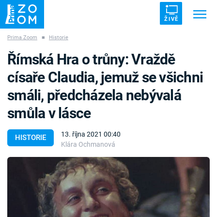
ŽIVĚ
Prima Zoom
■
Historie
Trendy:
ZRÁDCI
UFO
DRUHÁ SVĚTOVÁ VÁLKA
Římská Hra o trůny: Vraždě
ZÁHADY
VETŘELCI DÁVNOVĚKU
císaře Claudia, jemuž se všichni
smáli, předcházela nebývalá
smůla v lásce
Témata
13. října 2021 00:40
HISTORIE
Klára Ochmanová
Témata
Pořady
TV Program