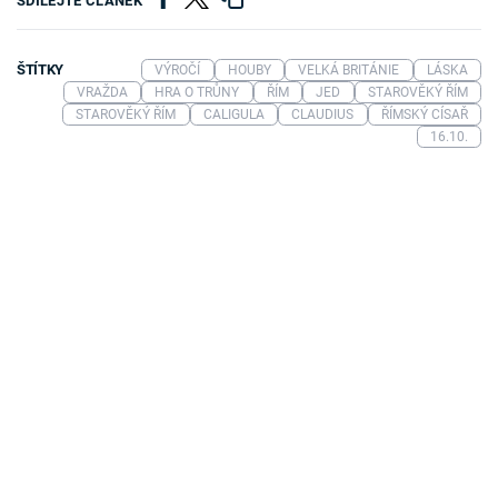
SDÍLEJTE ČLÁNEK
ŠTÍTKY
VÝROČÍ
HOUBY
VELKÁ BRITÁNIE
LÁSKA
VRAŽDA
HRA O TRŮNY
ŘÍM
JED
STAROVĚKÝ ŘÍM
STAROVĚKÝ ŘÍM
CALIGULA
CLAUDIUS
ŘÍMSKÝ CÍSAŘ
16.10.