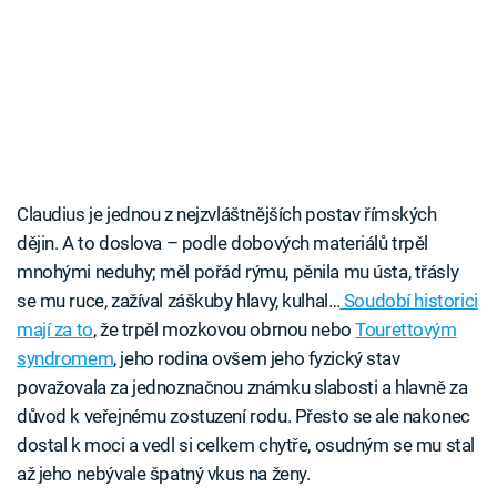
Claudius je jednou z nejzvláštnějších postav římských
dějin. A to doslova – podle dobových materiálů trpěl
mnohými neduhy; měl pořád rýmu, pěnila mu ústa, třásly
se mu ruce, zažíval záškuby hlavy, kulhal…
Soudobí historici
mají za to
, že trpěl mozkovou obrnou nebo
Tourettovým
syndromem
, jeho rodina ovšem jeho fyzický stav
považovala za jednoznačnou známku slabosti a hlavně za
důvod k veřejnému zostuzení rodu. Přesto se ale nakonec
dostal k moci a vedl si celkem chytře, osudným se mu stal
až jeho nebývale špatný vkus na ženy.