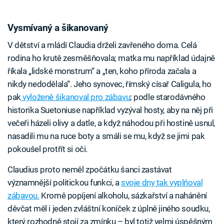
Vysmívaný a šikanovaný
V dětství a mládí Claudia drželi zavřeného doma. Celá
rodina ho krutě zesměšňovala; matka mu například údajně
říkala „lidské monstrum“ a „ten, koho příroda začala a
nikdy nedodělala“. Jeho synovec, římský císař Caligula, ho
pak
vyloženě šikanoval pro zábavu
; podle starodávného
historika Suetoniuse například vyzýval hosty, aby na něj při
večeři házeli olivy a datle, a když náhodou při hostině usnul,
nasadili mu na ruce boty a smáli se mu, když se jimi pak
pokoušel protřít si oči.
Claudius proto neměl zpočátku šanci zastávat
významnější politickou funkci, a
svoje dny tak vyplňoval
zábavou.
Kromě popíjení alkoholu, sázkařství a nahánění
děvčat měl i jeden zvláštní koníček z úplně jiného soudku,
který rozhodně stojí za zmínku – byl totiž velmi úspěšným