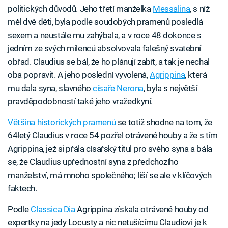
politických důvodů. Jeho třetí manželka
Messalina
, s níž
měl dvě děti, byla podle soudobých pramenů posledlá
sexem a neustále mu zahýbala, a v roce 48 dokonce s
jedním ze svých milenců absolvovala falešný svatební
obřad. Claudius se bál, že ho plánují zabít, a tak je nechal
oba popravit. A jeho poslední vyvolená,
Agrippina
, která
mu dala syna, slavného
císaře Nerona
, byla s největší
pravděpodobností také jeho vražedkyní.
Většina historických pramenů
se totiž shodne na tom, že
64letý Claudius v roce 54 pozřel otrávené houby a že s tím
Agrippina, jež si přála císařský titul pro svého syna a bála
se, že Claudius upřednostní syna z předchozího
manželství, má mnoho společného; liší se ale v klíčových
faktech.
Podle
Classica Dia
Agrippina získala otrávené houby od
expertky na jedy Locusty a nic netušícímu Claudiovi je k