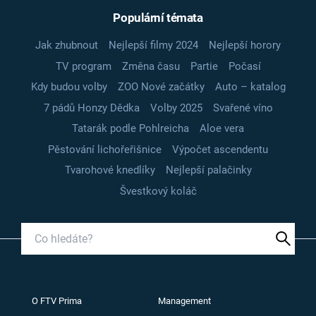
Populární témata
Jak zhubnout
Nejlepší filmy 2024
Nejlepší horory
TV program
Změna času
Partie
Počasí
Kdy budou volby
ZOO Nové začátky
Auto – katalog
7 pádů Honzy Dědka
Volby 2025
Svařené víno
Tatarák podle Pohlreicha
Aloe vera
Pěstování lichořeřišnice
Výpočet ascendentu
Tvarohové knedlíky
Nejlepší palačinky
Švestkový koláč
O FTV Prima
Management