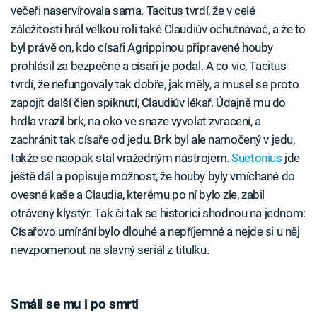
večeři naservírovala sama. Tacitus tvrdí, že v celé
záležitosti hrál velkou roli také Claudiúv ochutnávač, a že to
byl právě on, kdo císaři Agrippinou připravené houby
prohlásil za bezpečné a císaři je podal. A co víc, Tacitus
tvrdí, že nefungovaly tak dobře, jak měly, a musel se proto
zapojit další člen spiknutí, Claudiův lékař. Údajně mu do
hrdla vrazil brk, na oko ve snaze vyvolat zvracení, a
zachránit tak císaře od jedu. Brk byl ale namočený v jedu,
takže se naopak stal vražedným nástrojem.
Suetonius
jde
ještě dál a popisuje možnost, že houby byly vmíchané do
ovesné kaše a Claudia, kterému po ní bylo zle, zabil
otrávený klystýr. Tak či tak se historici shodnou na jednom:
Císařovo umírání bylo dlouhé a nepříjemné a nejde si u něj
nevzpomenout na slavný seriál z titulku.
Smáli se mu i po smrti