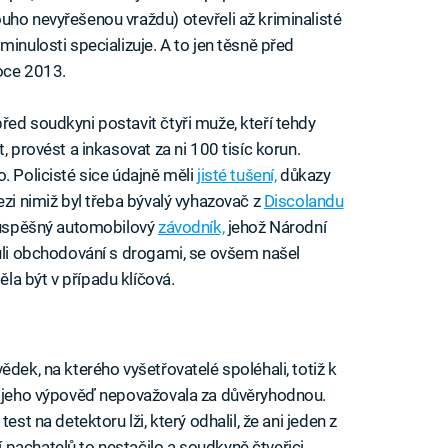
uho nevyřešenou vraždu) otevřeli až kriminalisté
 minulosti specializuje. A to jen těsně před
roce 2013.
řed soudkyni postavit čtyři muže, kteří tehdy
, provést a inkasovat za ni 100 tisíc korun.
. Policisté sice údajně měli
jisté tušení,
důkazy
ezi nimiž byl třeba bývalý vyhazovač z
Discolandu
ý úspěšný automobilový
závodník,
jehož Národní
vůli obchodování s drogami, se ovšem našel
a být v případu klíčová.
ědek, na kterého vyšetřovatelé spoléhali, totiž k
 jeho výpověď nepovažovala za důvěryhodnou.
est na detektoru lži, který odhalil, že ani jeden z
pachatelů to nestačilo a soudkyně čtveřici