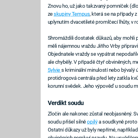
Znovu ho, už jako takzvaný pomníček (dlo
ze
skupiny Tempus
, která se na případy z
uplynutím dvacetileté promlčecí lhůty, v 
Shromáždili dostatek důkazů, aby mohli p
měli nájemnou vraždu Jiřího Vrby připravit
Objednatele vraždy se vypátrat nepodařilo
ale chyběly. V případě čtyř obviněných, m
Sylvie
s kriminální minulostí nebo býval
protidrogová centrála před lety zatkla k
korunní svědek. Jeho výpověď u soudu měl
Verdikt soudu
Zločin ale nakonec zůstal neobjasněný. Sv
soudu přišel silně
opilý
a soudkyně proto
Ostatní důkazy už byly nepřímé, například t
obviněných nemluví pravdu. Na usvědčení 