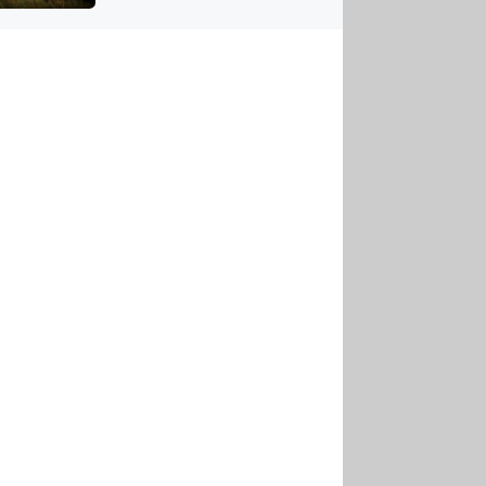
US
tornádem
RSUS
ZE A