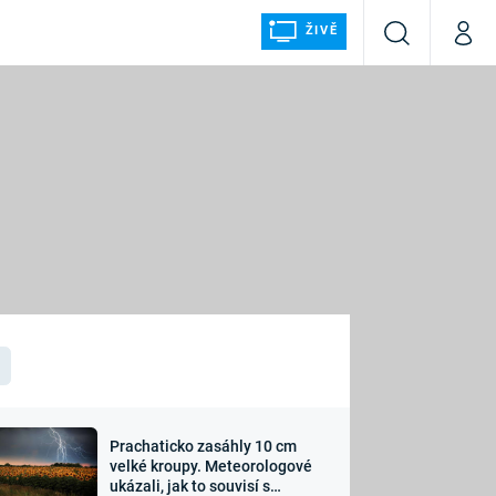
ŽIVĚ
Vyhledávání
Můj p
Prima+
ÁLKA
CNN Prima NEWS
Prima FRESH
Prima LIVING
LMY A
Prima Ženy
Prima LAJK
Prachaticko zasáhly 10 cm
osti
velké kroupy. Meteorologové
Sledujte nás
ukázali, jak to souvisí s