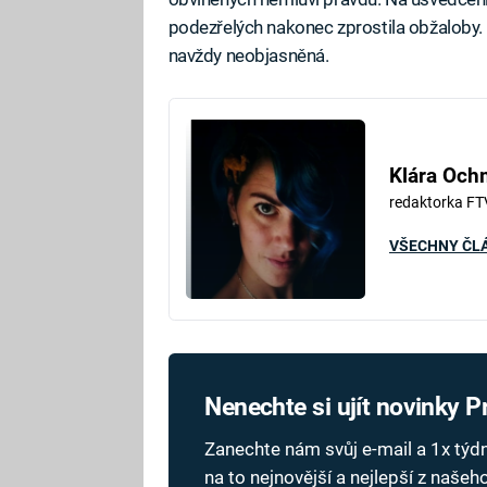
podezřelých nakonec zprostila obžaloby
navždy neobjasněná.
Klára Oc
redaktorka FT
VŠECHNY ČL
Nenechte si ujít novinky 
Zanechte nám svůj e-mail a 1x tý
na to nejnovější a nejlepší z naše