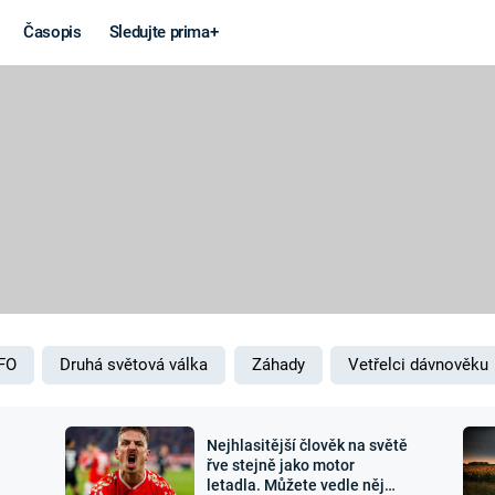
Časopis
Sledujte prima+
Věda a
Války
technika
STUDENÁ V
KORONAVIRUS
VÁLKA VE
VIETNAMU
VESMÍR
VÁLEČNÉ FI
MARS
SERIÁLY
FO
Druhá světová válka
Záhady
Vetřelci dávnověku
Nejhlasitější člověk na světě
Záhady a
Zajímav
řve stejně jako motor
letadla. Můžete vedle něj
konspirace