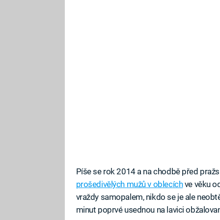
Píše se rok 2014 a na chodbě před pražsk
prošedivělých mužů v oblecích
ve věku od
vraždy samopalem, nikdo se je ale neobtěž
minut poprvé usednou na lavici obžalovanýc