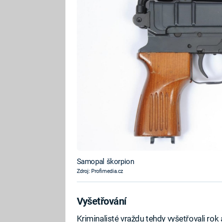
Samopal škorpion
Zdroj: Profimedia.cz
Vyšetřování
Kriminalisté vraždu tehdy vyšetřovali rok a