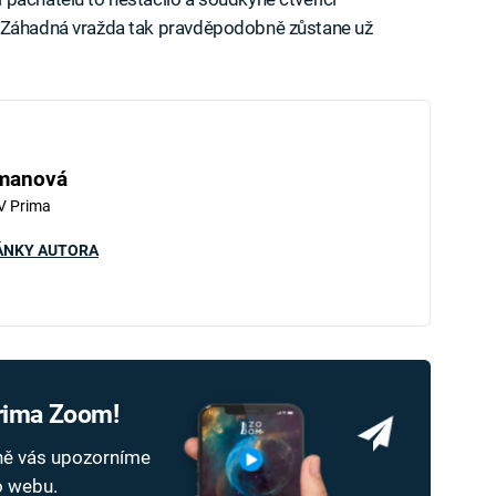
. Záhadná vražda tak pravděpodobně zůstane už
hmanová
V Prima
ÁNKY AUTORA
Prima Zoom!
dně vás upozorníme
ho webu.