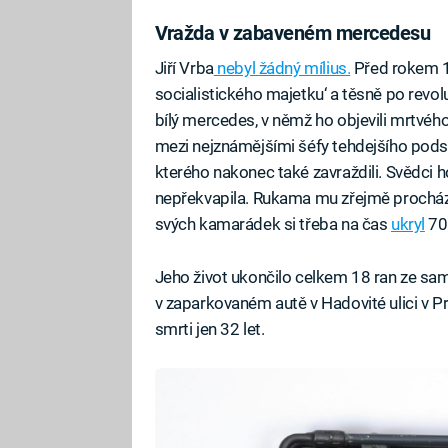
Vražda v zabaveném mercedesu
Jiří Vrba
nebyl žádný mílius.
Před rokem 19
socialistického majetku‘ a těsně po revol
bílý mercedes, v němž ho objevili mrtvého
mezi nejznámějšími šéfy tehdejšího pods
kterého nakonec také zavraždili. Svědci 
nepřekvapila. Rukama mu zřejmě procháze
svých kamarádek si třeba na čas
ukryl
700
Jeho život ukončilo celkem 18 ran ze sam
v zaparkovaném autě v Hadovité ulici v P
smrti jen 32 let.