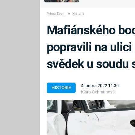
MARIE TEREZIE
vyhynuli
ADOLF HITLER
NAPOLEON
Prima Zoom
■
Historie
BONAPARTE
ATENTÁT NA
Mafiánského bo
REINHARDA
BRITSKÁ
HEYDRICHA
KRÁLOVSKÁ
popravili na ulic
RODINA
PRVNÍ SVĚTOVÁ
VÁLKA
svědek u soudu 
4. února 2022 11:30
HISTORIE
Klára Ochmanová