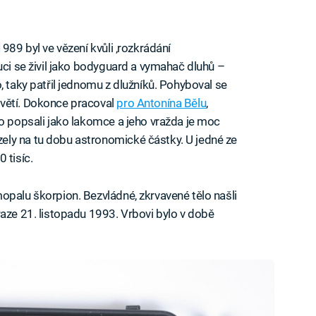
89 byl ve vězení kvůli ‚rozkrádání
uci se živil jako bodyguard a vymahač dluhů –
, taky patřil jednomu z dlužníků. Pohyboval se
větí. Dokonce pracoval
pro Antonína Bělu
,
ho popsali jako lakomce a jeho vražda je moc
ly na tu dobu astronomické částky. U jedné ze
 tisíc.
opalu škorpion. Bezvládné, zkrvavené tělo našli
raze 21. listopadu 1993. Vrbovi bylo v době