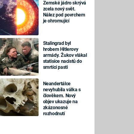
Zemské jádro skrývá
zcela nový svět.
Nález pod povrchem
je ohromující
Stalingrad byl
hrobem Hitlerovy
armády. Žukov vlákal
statisíce nacistů do
smrtící pasti
Neandertálce
nevyhubila válka s
člověkem. Nový
objev ukazuje na
zkázonosné
rozhodnutí