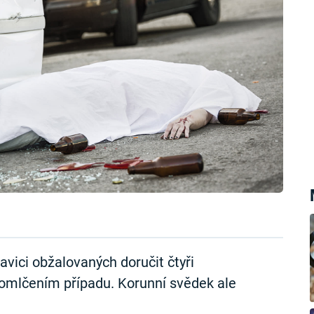
avici obžalovaných doručit čtyři
romlčením případu. Korunní svědek ale