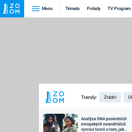
Menu
Témata
Pořady
TV Program
Cestování
Historie
HRADY A ZÁMKY
VIKINGOVÉ
HEDVÁBNÁ STEZKA
EPIDEMIE A
PANDEMIE
PŘÍRODA
STAROVĚKÝ EGYPT
Trendy:
Zrádci
U
Analýza DNA posledních
Druhá
Výročí
evropských neandrtálců
vyvrací teorii o tom, jak
světová válka