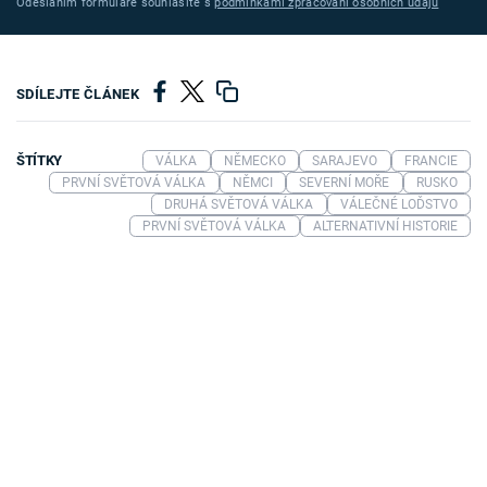
Odesláním formuláře souhlasíte s
podmínkami zpracování osobních údajů
SDÍLEJTE ČLÁNEK
ŠTÍTKY
VÁLKA
NĚMECKO
SARAJEVO
FRANCIE
PRVNÍ SVĚTOVÁ VÁLKA
NĚMCI
SEVERNÍ MOŘE
RUSKO
DRUHÁ SVĚTOVÁ VÁLKA
VÁLEČNÉ LOĎSTVO
PRVNÍ SVĚTOVÁ VÁLKA
ALTERNATIVNÍ HISTORIE