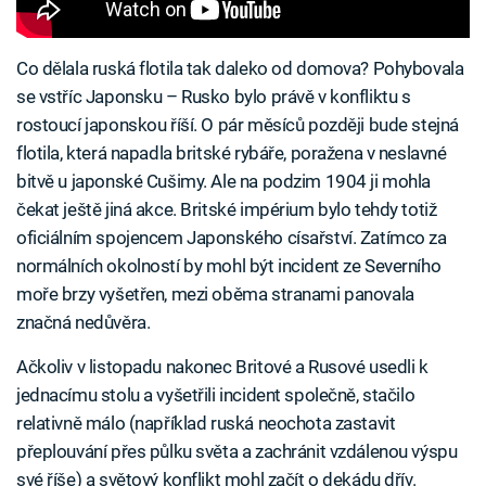
Co dělala ruská flotila tak daleko od domova? Pohybovala
se vstříc Japonsku – Rusko bylo právě v konfliktu s
rostoucí japonskou říší. O pár měsíců později bude stejná
flotila, která napadla britské rybáře, poražena v neslavné
bitvě u japonské Cušimy. Ale na podzim 1904 ji mohla
čekat ještě jiná akce. Britské impérium bylo tehdy totiž
oficiálním spojencem Japonského císařství. Zatímco za
normálních okolností by mohl být incident ze Severního
moře brzy vyšetřen, mezi oběma stranami panovala
značná nedůvěra.
Ačkoliv v listopadu nakonec Britové a Rusové usedli k
jednacímu stolu a vyšetřili incident společně, stačilo
relativně málo (například ruská neochota zastavit
přeplouvání přes půlku světa a zachránit vzdálenou výspu
své říše) a světový konflikt mohl začít o dekádu dřív.