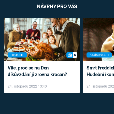
NÁVRHY PRO VÁS
5
HISTORIE
ZAJÍMAVOSTI
Víte, proč se na Den
Smrt Freddie
díkůvzdání jí zrovna krocan?
Hudební ikon
až do konce 
24. listopadu 2022 13:40
24. listopadu 20
léky