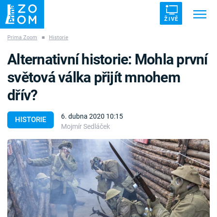
ŽIVĚ
Prima Zoom
■
Historie
Trendy:
ZRÁDCI
UFO
DRUHÁ SVĚTOVÁ VÁLKA
Alternativní historie: Mohla první
ZÁHADY
VETŘELCI DÁVNOVĚKU
světová válka přijít mnohem
dřív?
6. dubna 2020 10:15
HISTORIE
Mojmír Sedláček
Témata
Témata
Pořady
TV Program