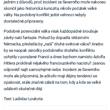
jedním z důvodů, proč incident ze Severního moře nakonec
skončil jako historická kuriozita, nikoliv počátek velké
války. Na podobný konflikt ještě velmoci nebyly
dostatečně připraveny.
Podobně potenciální válka však každopádně šroubuje
závity naší fantazie. Pokud by dopadla vítězstvím
Německa, předešla by „naší“ druhé světové válce? Anebo
by se naopak zárodky podobného druhého konfliktu
uchytily v poražené Francii a dnes bychom namísto Adolfa
Hitlera proklínali nějakého francouzského nacistu? Jasnou
odpověď najít samozřejmě nelze. Incident ze Severního
moře ale připomíná, že ačkoliv mají dějiny tendenci se
opakovat, stále značně záleží na tom, kdy a kde se velké
události skutečně dějí.
Text: Ladislav Loukota