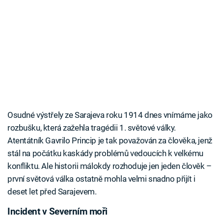
Osudné výstřely ze Sarajeva roku 1914 dnes vnímáme jako
rozbušku, která zažehla tragédii 1. světové války.
Atentátník Gavrilo Princip je tak považován za člověka, jenž
stál na počátku kaskády problémů vedoucích k velkému
konfliktu. Ale historii málokdy rozhoduje jen jeden člověk –
první světová válka ostatně mohla velmi snadno přijít i
deset let před Sarajevem.
Incident v Severním moři