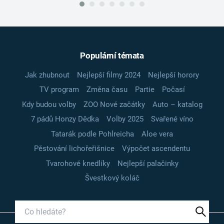
Populární témata
Jak zhubnout
Nejlepší filmy 2024
Nejlepší horory
TV program
Změna času
Partie
Počasí
Kdy budou volby
ZOO Nové začátky
Auto – katalog
7 pádů Honzy Dědka
Volby 2025
Svařené víno
Tatarák podle Pohlreicha
Aloe vera
Pěstování lichořeřišnice
Výpočet ascendentu
Tvarohové knedlíky
Nejlepší palačinky
Švestkový koláč