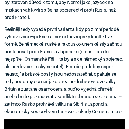
byl zároveň důvod k tomu, aby Němci jako jazýček na
miskách vah kývli spíše na spojenectví proti Rusku než
proti Francii.
Reálněji tedy vypadá první varianta, kdy po zimní periodě
vyhrožování vypukne na jaře celoevropský konflikt ve
formě, že německé, ruské a rakousko-uherské síly začnou
postupovat proti Francii a Japonsku (a ironií osudu
nejspíše i Osmanské říši – ta byla sice německý spojenec,
ale především ruský nepřítel). Francie podobný nápor
neustojí a britské posily jsou nedostatečné, opakuje se
tedy podobný scénář jako z reálné druhé světové války.
Británie zůstane osamocena a buďto vyjedná příměří,
anebo bude pokračovat v konfliktu obranou sebe sama –
zatímco Rusko prohrává válku na Sibiři s Japonci a
ekonomicky krvácí vlivem turecké blokády Černého moře.