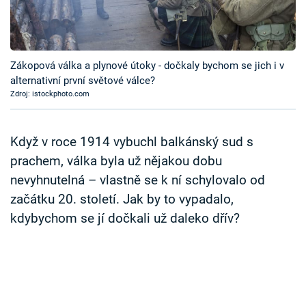
Časopis
Sledujte prima+
Zákopová válka a plynové útoky - dočkaly bychom se jich i v
alternativní první světové válce?
Přihlášení
Zdroj: istockphoto.com
Sledujte nás
Když v roce 1914 vybuchl balkánský sud s
prachem, válka byla už nějakou dobu
nevyhnutelná – vlastně se k ní schylovalo od
začátku 20. století. Jak by to vypadalo,
kdybychom se jí dočkali už daleko dřív?