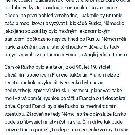
podobě války. Je pravdou, že německo-ruská aliance
působí na první pohled věrohodněji. Jakmile by Británie
začala mobilizovat a vyzývat k blokádě Ruska, Německo
jako jeho soused by bylo možnými ekonomickými
sankcemi poškozeno nejvíce hned po Rusku. Němci měli
navíc značné imperialistické choutky – dávalo by tedy
smysl vyšachovat stárnoucí Francii s Anglií jedním tahem.
Carské Rusko bylo ale také již od 90. let 19. století
oficiálním spojencem Francie, takže ani Francii nelze z
těchto spekulací vyloučit. Německo bylo navíc
nedůvěřivější spíše vůči Rusku. Němečtí plánovači také
měli v živé paměti rychlou porážku Francie o tři desetiletí
dříve. Oproti Francii bylo ale Rusko na mezinárodním
vzestupu. Zároveň se tedy Němci spíše obávali, že Rusko
bude s přibývajícími lety růst na síle. Čím dříve tak bude
možné Rusko porazit, tím lépe pro německé zájmy. To vše