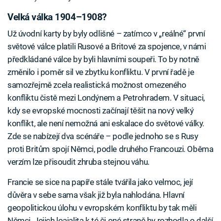
Velká válka 1904–1908?
Už úvodní karty by byly odlišné – zatímco v „reálné“ první
světové válce platili Rusové a Britové za spojence, v námi
předkládané válce by byli hlavními soupeři. To by notně
změnilo i poměr sil ve zbytku konfliktu. V první řadě je
samozřejmě zcela realistická možnost omezeného
konfliktu čistě mezi Londýnem a Petrohradem. V situaci,
kdy se evropské mocnosti začínají těšit na nový velký
konflikt, ale není nemožná ani eskalace do světové války.
Zde se nabízejí dva scénáře – podle jednoho se s Rusy
proti Britům spojí Němci, podle druhého Francouzi. Oběma
verzím lze přisoudit zhruba stejnou váhu.
Francie se sice na papíře stále tvářila jako velmoc, její
důvěra v sebe sama však již byla nahlodána. Hlavní
geopolitickou úlohu v evropském konfliktu by tak měli
Němci. Jejich loajalita k té či oné straně by rozhodla o další