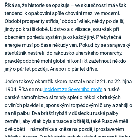
Říká se, že historie se opakuje – ve skutečnosti má však
tendenci k opakování spíše chování mezi velmocemi.
Období prosperity střídají období válek, někdy po delší,
jindy po kratší době. Lidstvo a civilizace jsou však při
obecném pohledu systém jako každý jiný. Přebytečná
energie musí po čase někudy ven. Pokud by se sarajevský
atentátník nestrefil do rakousko-uherského monarchy,
pravděpodobně mohl globální konflikt zažehnout někdo
jiný o pár let později. Anebo i o pár let dříve.
Jeden takový okamžik skoro nastal v noci z 21. na 22. října
1904. Říká se mu
Incident ze Severního moře
a ruské
carské námořnictvo si tehdy spletlo několik britských
civilních plavidel s japonskými torpédovými čluny a zahájilo
na ně palbu. Dva britští rybáři v důsledku ruské palby
zemřeli, aby však byla situace složitější, také Rusové měli
dvě oběti – námořníka a kněze na později proslaveném
křižníku Aurora. Ruské ztráty nebyly výsledkem protiútoku