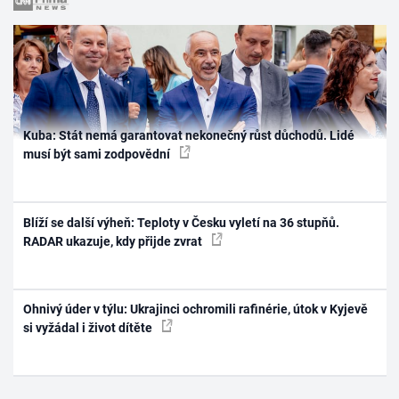
Kuba: Stát nemá garantovat nekonečný růst důchodů. Lidé
musí být sami zodpovědní
Blíží se další výheň: Teploty v Česku vyletí na 36 stupňů.
RADAR ukazuje, kdy přijde zvrat
Ohnivý úder v týlu: Ukrajinci ochromili rafinérie, útok v Kyjevě
si vyžádal i život dítěte