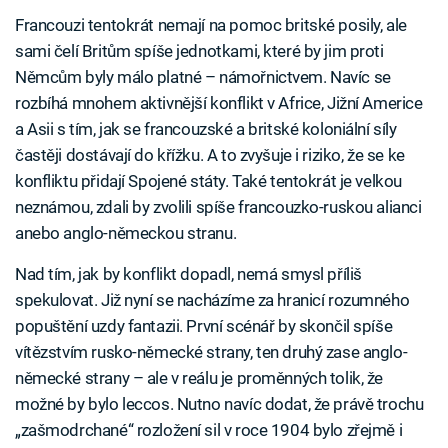
Francouzi tentokrát nemají na pomoc britské posily, ale
sami čelí Britům spíše jednotkami, které by jim proti
Němcům byly málo platné – námořnictvem. Navíc se
rozbíhá mnohem aktivnější konflikt v Africe, Jižní Americe
a Asii s tím, jak se francouzské a britské koloniální síly
častěji dostávají do křížku. A to zvyšuje i riziko, že se ke
konfliktu přidají Spojené státy. Také tentokrát je velkou
neznámou, zdali by zvolili spíše francouzko-ruskou alianci
anebo anglo-německou stranu.
Nad tím, jak by konflikt dopadl, nemá smysl příliš
spekulovat. Již nyní se nacházíme za hranicí rozumného
popuštění uzdy fantazii. První scénář by skončil spíše
vítězstvím rusko-německé strany, ten druhý zase anglo-
německé strany – ale v reálu je proměnných tolik, že
možné by bylo leccos. Nutno navíc dodat, že právě trochu
„zašmodrchané“ rozložení sil v roce 1904 bylo zřejmě i