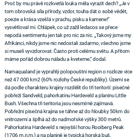
Proč by mu právě rozkvetlá louka měla vyrazit dech? „Je v
tom obrovská síla přírody, vzdor, touha dát o sobě vědět,
poezie a krása vzešlá v prachu, písku a kamene!“
vysvětloval mi. Chlápek, co už zažil ledacos se přece
nepodá sentimentu jen tak pro nic za nic. „Takový jsme my
Afrikánci, nikdy jsme nic nedostali zadarmo, všechno jsme
si museli vyvzdorovat. Často proti celému světu. A přitom
máme pořád dobrou náladu a kveteme,“ dodal.
Namaqualand je vyprahlý polopouštní region o rozloze více
než 47 000 km2 (60% rozlohy České republiky). Území se
dá podle charakteru krajiny rozdělit do tří teritorií: písečné
pobřeží Sandveld, pahorkatinu Hardeveld a planinu Little
Bush. Všechna tři teritoria jsou nesmírně zajímavá.
Pobřežní písečná krajina se táhne až do hloubky 50km do
vnitrozemí a šplhá až do nadmořské výšky 300 metrů.
Pahorkatina Hardeveld s nejvyšší horou Rooiberg Peak
(1706 m.n.m.) a na planině je typická horská buš.