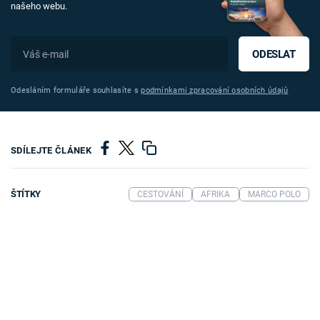
našeho webu.
ODESLAT
Odesláním formuláře souhlasíte s
podmínkami zpracování osobních údajů
SDÍLEJTE ČLÁNEK
ŠTÍTKY
CESTOVÁNÍ
AFRIKA
MARCO POLO