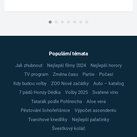
Populární témata
Jak zhubnout
Nejlepší filmy 2024
Nejlepší horory
TV program
Změna času
Partie
Počasí
Kdy budou volby
ZOO Nové začátky
Auto – katalog
7 pádů Honzy Dědka
Volby 2025
Svařené víno
Tatarák podle Pohlreicha
Aloe vera
Pěstování lichořeřišnice
Výpočet ascendentu
Tvarohové knedlíky
Nejlepší palačinky
Švestkový koláč