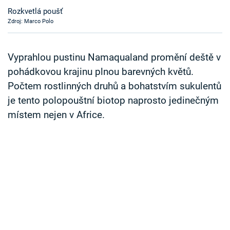
Časopis
Rozkvetlá poušť
Zdroj: Marco Polo
Sledujte prima+
Vyprahlou pustinu Namaqualand promění deště v
Přihlášení
pohádkovou krajinu plnou barevných květů.
Počtem rostlinných druhů a bohatstvím sukulentů
je tento polopouštní biotop naprosto jedinečným
Sledujte nás
místem nejen v Africe.