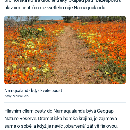
pro horská kola a dlouhé treky. Skilpad patří bezesporu k
hlavním centrům rozkvetlého ráje Namaqualandu.
Namqualand - když kvete poušť
Zdroj: Marco Polo
Hlavním cílem cesty do Namaqualandu bývá Geogap
Nature Reserve. Dramatická horská krajina, je zajímavá
sama o sobě, a když je navíc „obarvená“ zářivě fialovou,