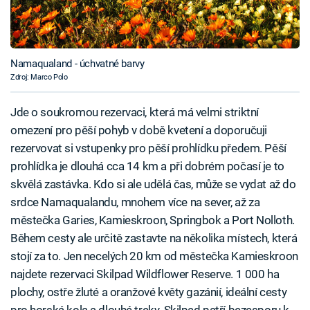
Namaqualand - úchvatné barvy
Zdroj: Marco Polo
Jde o soukromou rezervaci, která má velmi striktní
omezení pro pěší pohyb v době kvetení a doporučuji
rezervovat si vstupenky pro pěší prohlídku předem. Pěší
prohlídka je dlouhá cca 14 km a při dobrém počasí je to
skvělá zastávka. Kdo si ale udělá čas, může se vydat až do
srdce Namaqualandu, mnohem více na sever, až za
městečka Garies, Kamieskroon, Springbok a Port Nolloth.
Během cesty ale určitě zastavte na několika místech, která
stojí za to. Jen necelých 20 km od městečka Kamieskroon
najdete rezervaci Skilpad Wildflower Reserve. 1 000 ha
plochy, ostře žluté a oranžové květy gazánií, ideální cesty