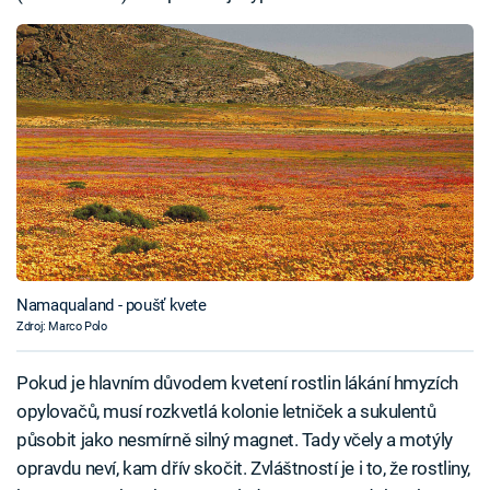
Namaqualand - poušť kvete
Zdroj: Marco Polo
Pokud je hlavním důvodem kvetení rostlin lákání hmyzích
opylovačů, musí rozkvetlá kolonie letniček a sukulentů
působit jako nesmírně silný magnet. Tady včely a motýly
opravdu neví, kam dřív skočit. Zvláštností je i to, že rostliny,