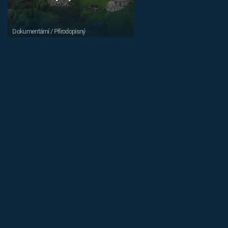
Dokumentární / Přírodopisný