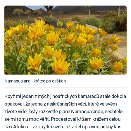
Namaqualand - krátce po deštích
Když mi jeden z mých jihoafrických kamarádů stále dokola
opakoval, že jedna z nejkrásnějších věcí, které ve svém
životě viděl, byly rozkvetlé pláně Namaqualandu, nechtělo
se mi tomu moc věřit. Procestoval křížem krážem celou
jižní Afriku a i ze zbytku světa už viděl opravdu pěkný kus.