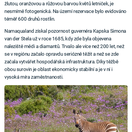
žlutou, oranžovou a růžovou barvou květů letniček, je
nesmírně fotogenická. Na území rezervace bylo evidováno
téměř 600 druhů rostlin.
Namaqualand získal pozornost guvernéra Kapska Simona
van der Stela už v roce 1685, kdy zde byla objevena
naleziště mědi a diamantů. Trvalo ale více než 200 let, než
se v regiónu začalo opravdu seriózně těžit a než se zde
začala vytvářet hospodářská infrastruktura. Díky těžbě
obou surovin je oblast ekonomicky stabilní a je v ní i
vysoká míra zaměstnanosti.