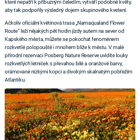
které nepatří k příbuzným čeledím, vytváří podobné květy,
aby tak podpořily výsledný dojem skupinového kvetení.
Ačkoliv oficiální květinová trasa „Namaqualand Flower
Route“ leží nějakých pět hodin jízdy autem na sever od
Kapského města, můžete se pokochat fenoménem
rozkvetlé polopouště i mnohem blíže k městu. V malé
přírodní rezervaci Posberg Nature Reserve uvidíte louky
rozkvetlých letniček s převahou bílé a oranžové barvy,
orámované nízkými kopci a divokým skalnatým pobřežím
Atlantiku.