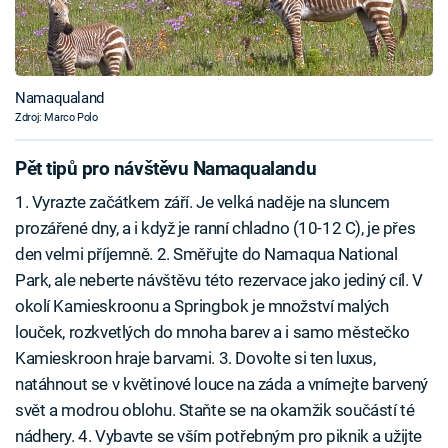
Namaqualand
Zdroj: Marco Polo
Pět tipů pro návštěvu Namaqualandu
1. Vyrazte začátkem září. Je velká naděje na sluncem
prozářené dny, a i když je ranní chladno (10-12 C), je přes
den velmi příjemně. 2. Směřujte do Namaqua National
Park, ale neberte návštěvu této rezervace jako jediný cíl. V
okolí Kamieskroonu a Springbok je množství malých
louček, rozkvetlých do mnoha barev a i samo městečko
Kamieskroon hraje barvami. 3. Dovolte si ten luxus,
natáhnout se v květinové louce na záda a vnímejte barvený
svět a modrou oblohu. Staňte se na okamžik součástí té
nádhery. 4. Vybavte se vším potřebným pro piknik a užijte