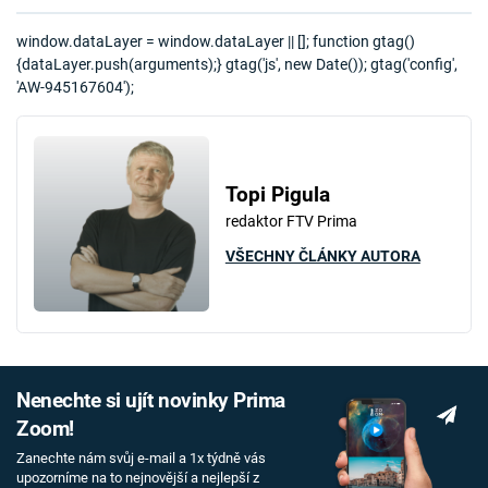
window.dataLayer = window.dataLayer || []; function gtag()
{dataLayer.push(arguments);} gtag('js', new Date()); gtag('config',
'AW-945167604');
Topi Pigula
redaktor FTV Prima
VŠECHNY ČLÁNKY AUTORA
Nenechte si ujít novinky Prima
Zoom!
Zanechte nám svůj e-mail a 1x týdně vás
upozorníme na to nejnovější a nejlepší z