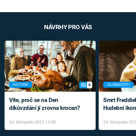
NÁVRHY PRO VÁS
5
HISTORIE
ZAJÍMAVOSTI
Víte, proč se na Den
Smrt Freddie
díkůvzdání jí zrovna krocan?
Hudební ikon
až do konce 
24. listopadu 2022 13:40
24. listopadu 20
léky