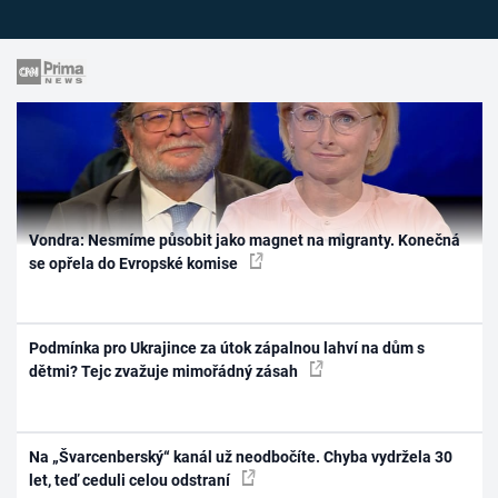
Vondra: Nesmíme působit jako magnet na migranty. Konečná
se opřela do Evropské komise
Podmínka pro Ukrajince za útok zápalnou lahví na dům s
dětmi? Tejc zvažuje mimořádný zásah
Na „Švarcenberský“ kanál už neodbočíte. Chyba vydržela 30
let, teď ceduli celou odstraní