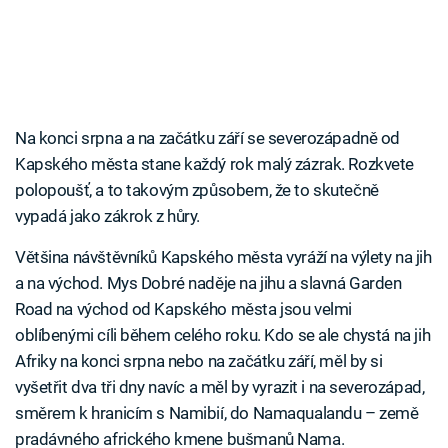
Na konci srpna a na začátku září se severozápadně od
Kapského města stane každý rok malý zázrak. Rozkvete
polopoušť, a to takovým způsobem, že to skutečně
vypadá jako zákrok z hůry.
Většina návštěvníků Kapského města vyráží na výlety na jih
a na východ. Mys Dobré naděje na jihu a slavná Garden
Road na východ od Kapského města jsou velmi
oblíbenými cíli během celého roku. Kdo se ale chystá na jih
Afriky na konci srpna nebo na začátku září, měl by si
vyšetřit dva tři dny navíc a měl by vyrazit i na severozápad,
směrem k hranicím s Namibií, do Namaqualandu – země
pradávného afrického kmene bušmanů Nama.