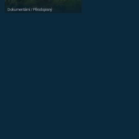
Dokumentární / Přírodopisný