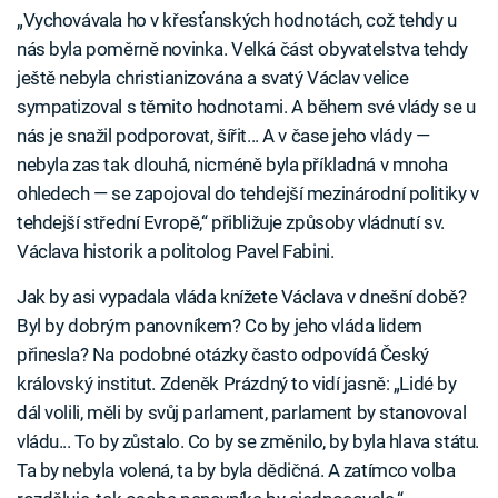
„Vychovávala ho v křesťanských hodnotách, což tehdy u
nás byla poměrně novinka. Velká část obyvatelstva tehdy
ještě nebyla christianizována a svatý Václav velice
sympatizoval s těmito hodnotami. A během své vlády se u
nás je snažil podporovat, šířit... A v čase jeho vlády —
nebyla zas tak dlouhá, nicméně byla příkladná v mnoha
ohledech — se zapojoval do tehdejší mezinárodní politiky v
tehdejší střední Evropě,“ přibližuje způsoby vládnutí sv.
Václava historik a politolog Pavel Fabini.
Jak by asi vypadala vláda knížete Václava v dnešní době?
Byl by dobrým panovníkem? Co by jeho vláda lidem
přinesla? Na podobné otázky často odpovídá Český
královský institut. Zdeněk Prázdný to vidí jasně: „Lidé by
dál volili, měli by svůj parlament, parlament by stanovoval
vládu... To by zůstalo. Co by se změnilo, by byla hlava státu.
Ta by nebyla volená, ta by byla dědičná. A zatímco volba