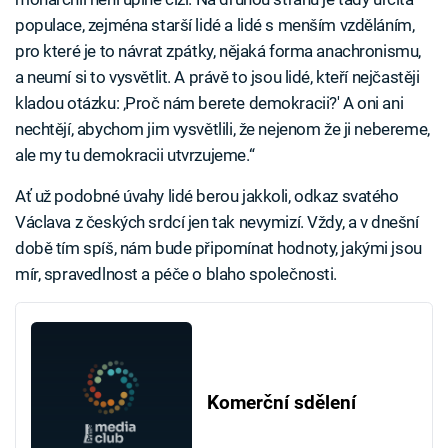
populace, zejména starší lidé a lidé s menším vzděláním,
pro které je to návrat zpátky, nějaká forma anachronismu,
a neumí si to vysvětlit. A právě to jsou lidé, kteří nejčastěji
kladou otázku: ‚Proč nám berete demokracii?' A oni ani
nechtějí, abychom jim vysvětlili, že nejenom že ji nebereme,
ale my tu demokracii utvrzujeme.“
Ať už podobné úvahy lidé berou jakkoli, odkaz svatého
Václava z českých srdcí jen tak nevymizí. Vždy, a v dnešní
době tím spíš, nám bude připomínat hodnoty, jakými jsou
mír, spravedlnost a péče o blaho společnosti.
Komerční sdělení