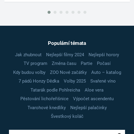
Populární témata
Jak zhubnout
Nejlepší filmy 2024
Nejlepší horory
TV program
Změna času
Partie
Počasí
Kdy budou volby
ZOO Nové začátky
Auto – katalog
7 pádů Honzy Dědka
Volby 2025
Svařené víno
Tatarák podle Pohlreicha
Aloe vera
Pěstování lichořeřišnice
Výpočet ascendentu
Tvarohové knedlíky
Nejlepší palačinky
Švestkový koláč