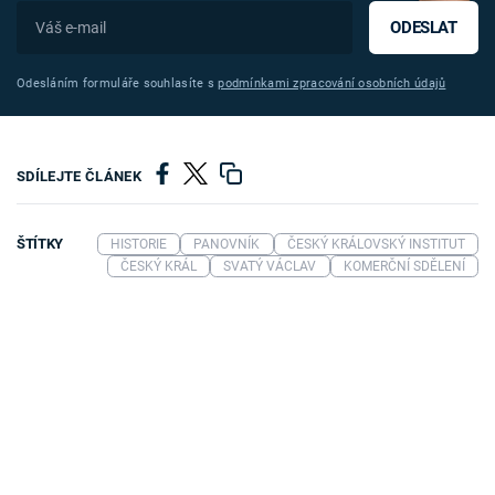
ODESLAT
Odesláním formuláře souhlasíte s
podmínkami zpracování osobních údajů
SDÍLEJTE ČLÁNEK
ŠTÍTKY
HISTORIE
PANOVNÍK
ČESKÝ KRÁLOVSKÝ INSTITUT
ČESKÝ KRÁL
SVATÝ VÁCLAV
KOMERČNÍ SDĚLENÍ