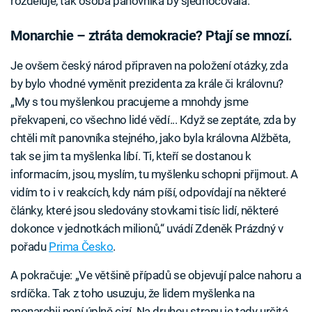
rozděluje, tak osoba panovníka by sjednocovala.“
Monarchie – ztráta demokracie? Ptají se mnozí.
Je ovšem český národ připraven na položení otázky, zda
by bylo vhodné vyměnit prezidenta za krále či královnu?
„My s tou myšlenkou pracujeme a mnohdy jsme
překvapeni, co všechno lidé vědí... Když se zeptáte, zda by
chtěli mít panovníka stejného, jako byla královna Alžběta,
tak se jim ta myšlenka líbí. Ti, kteří se dostanou k
informacím, jsou, myslím, tu myšlenku schopni přijmout. A
vidím to i v reakcích, kdy nám píší, odpovídají na některé
články, které jsou sledovány stovkami tisíc lidí, některé
dokonce v jednotkách milionů,“ uvádí Zdeněk Prázdný v
pořadu
Prima Česko
.
A pokračuje: „Ve většině případů se objevují palce nahoru a
srdíčka. Tak z toho usuzuju, že lidem myšlenka na
monarchii není úplně cizí. Na druhou stranu je tady určitá