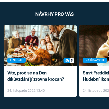
NÁVRHY PRO VÁS
5
HISTORIE
ZAJÍMAVOSTI
Víte, proč se na Den
Smrt Freddie
díkůvzdání jí zrovna krocan?
Hudební ikon
až do konce 
24. listopadu 2022 13:40
24. listopadu 20
léky