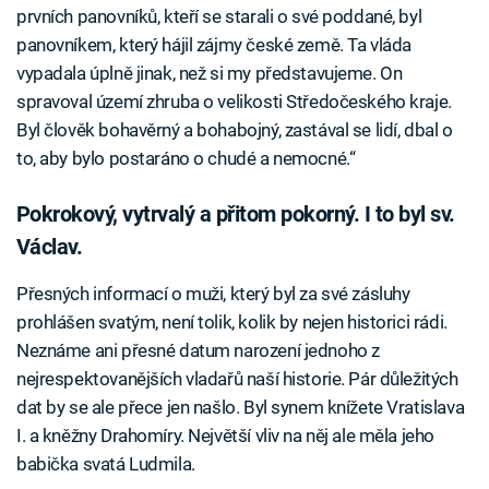
prvních panovníků, kteří se starali o své poddané, byl
panovníkem, který hájil zájmy české země. Ta vláda
vypadala úplně jinak, než si my představujeme. On
spravoval území zhruba o velikosti Středočeského kraje.
Byl člověk bohavěrný a bohabojný, zastával se lidí, dbal o
to, aby bylo postaráno o chudé a nemocné.“
Pokrokový, vytrvalý a přitom pokorný. I to byl sv.
Václav.
Přesných informací o muži, který byl za své zásluhy
prohlášen svatým, není tolik, kolik by nejen historici rádi.
Neznáme ani přesné datum narození jednoho z
nejrespektovanějších vladařů naší historie. Pár důležitých
dat by se ale přece jen našlo. Byl synem knížete Vratislava
I. a kněžny Drahomíry. Největší vliv na něj ale měla jeho
babička svatá Ludmila.