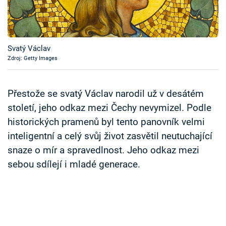
Časopis
Sledujte prima+
Svatý Václav
Zdroj: Getty Images
Přihlášení
Přestože se svatý Václav narodil už v desátém
Sledujte nás
století, jeho odkaz mezi Čechy nevymizel. Podle
historických pramenů byl tento panovník velmi
inteligentní a celý svůj život zasvětil neutuchající
snaze o mír a spravedlnost. Jeho odkaz mezi
sebou sdílejí i mladé generace.