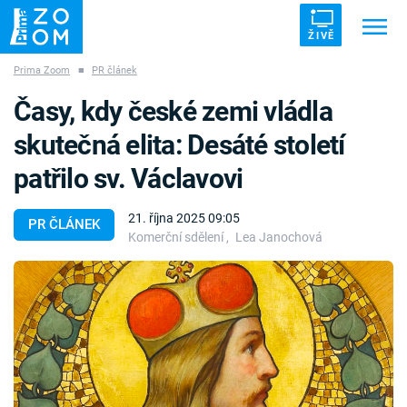
ŽIVĚ
Prima Zoom
■
PR článek
Trendy:
ZRÁDCI
UFO
DRUHÁ SVĚTOVÁ VÁLKA
Časy, kdy české zemi vládla
ZÁHADY
VETŘELCI DÁVNOVĚKU
skutečná elita: Desáté století
patřilo sv. Václavovi
21. října 2025 09:05
PR ČLÁNEK
Komerční sdělení
,
Lea Janochová
Témata
Témata
Pořady
TV Program