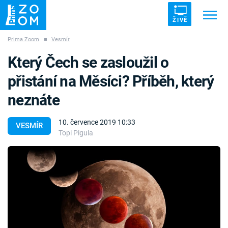
ŽIVĚ
Prima Zoom
■
Vesmír
Trendy:
ZRÁDCI
UFO
DRUHÁ SVĚTOVÁ VÁLKA
Který Čech se zasloužil o
ZÁHADY
VETŘELCI DÁVNOVĚKU
přistání na Měsíci? Příběh, který
neznáte
10. července 2019 10:33
VESMÍR
Topi Pigula
Témata
Témata
Pořady
TV Program