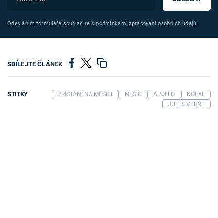
Odesláním formuláře souhlasíte s
podmínkami zpracování osobních údajů
SDÍLEJTE ČLÁNEK
ŠTÍTKY
PŘISTÁNÍ NA MĚSÍCI
MĚSÍC
APOLLO
KOPAL
JULES VERNE