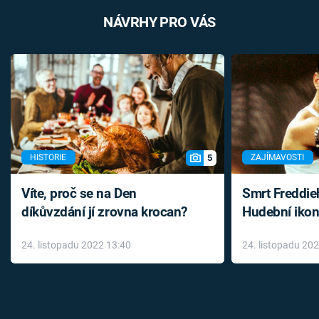
NÁVRHY PRO VÁS
5
HISTORIE
ZAJÍMAVOSTI
Víte, proč se na Den
Smrt Freddie
díkůvzdání jí zrovna krocan?
Hudební ikon
až do konce 
24. listopadu 2022 13:40
24. listopadu 20
léky