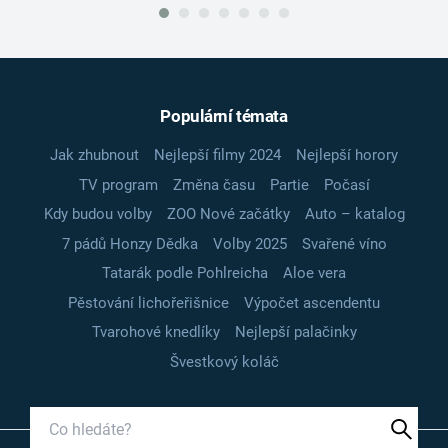
Populární témata
Jak zhubnout
Nejlepší filmy 2024
Nejlepší horory
TV program
Změna času
Partie
Počasí
Kdy budou volby
ZOO Nové začátky
Auto – katalog
7 pádů Honzy Dědka
Volby 2025
Svařené víno
Tatarák podle Pohlreicha
Aloe vera
Pěstování lichořeřišnice
Výpočet ascendentu
Tvarohové knedlíky
Nejlepší palačinky
Švestkový koláč