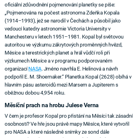
oficiální zdůvodnění pojmenování planetky se píše:
„Pojmenována na počest astronoma Zdeňka Kopala
(1914–1993), jež se narodil v Čechách a působil jako
vedoucí katedry astronomie Victoria University v
Manchesteru v letech 1951–1981. Kopal byl světovou
autoritou ve výzkumu zákrytových proměnných hvězd,
Měsíce a terestrických planet a hrál vůdčí roli při
výzkumech Měsíce a v programu podporovaném
organizací
NASA
. Jméno navrhla E. Helinová a návrh
podpořil E. M. Shoemaker.“ Planetka Kopal (2628) obíhá v
hlavním pásu asteroidů mezi Marsem a Jupiterem s
oběžnou dobou 4,954 roku.
Měsíční prach na hrobu Julese Verna
V čem je profesor Kopal pro přistání na Měsíci tak zásadní
osobností? Ve hře jsou právě mapy Měsíce, které vytvořil
pro NASA a které následně snímky ze sond dále