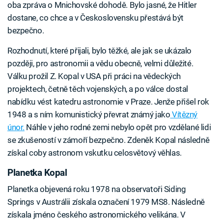
oba zpráva o Mnichovské dohodě. Bylo jasné, že Hitler
dostane, co chce a v Československu přestává být
bezpečno.
Rozhodnutí, které přijali, bylo těžké, ale jak se ukázalo
později, pro astronomii a vědu obecně, velmi důležité.
Válku prožil Z. Kopal v USA při práci na vědeckých
projektech, četně těch vojenských, a po válce dostal
nabídku vést katedru astronomie v Praze. Jenže přišel rok
1948 a s ním komunistický převrat známý jako
Vítězný
únor.
Náhle v jeho rodné zemi nebylo opět pro vzdělané lidi
se zkušeností v zámoří bezpečno. Zdeněk Kopal následně
získal coby astronom vskutku celosvětový věhlas.
Planetka Kopal
Planetka objevená roku 1978 na observatoři Siding
Springs v Austrálii získala označení 1979 MS8. Následně
získala jméno českého astronomického velikána. V