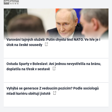
Varování tajných služeb: Putin chystá test NATO. Ve hře je i
útok na české sousedy
Ostuda Sparty v Boleslavi: Ani jednou nevystřelila na bránu,
doplatila na třesk v sestavě
Vyhýbá se generace Z vedoucím pozicím? Podle sociologů
mladí kariéru obětují jistotě