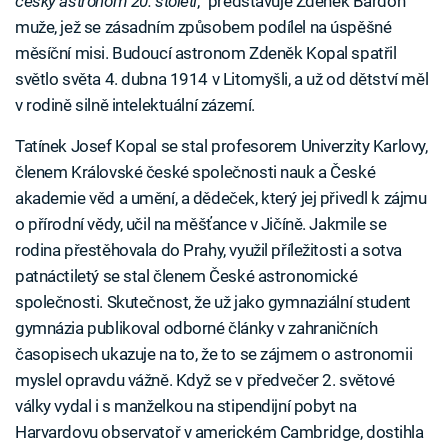
český astronom 20. století
,“ představuje Zdeněk Bardon
muže, jež se zásadním způsobem podílel na úspěšné
měsíční misi. Budoucí astronom Zdeněk Kopal spatřil
světlo světa 4. dubna 1914 v Litomyšli, a už od dětství měl
v rodině silně intelektuální zázemí.
Tatínek Josef Kopal se stal profesorem Univerzity Karlovy,
členem Královské české společnosti nauk a České
akademie věd a umění, a dědeček, který jej přivedl k zájmu
o přírodní vědy, učil na měšťance v Jičíně. Jakmile se
rodina přestěhovala do Prahy, využil příležitosti a sotva
patnáctiletý se stal členem České astronomické
společnosti. Skutečnost, že už jako gymnaziální student
gymnázia publikoval odborné články v zahraničních
časopisech ukazuje na to, že to se zájmem o astronomii
myslel opravdu vážně. Když se v předvečer 2. světové
války vydal i s manželkou na stipendijní pobyt na
Harvardovu observatoř v americkém Cambridge, dostihla