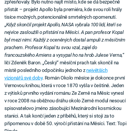
zpřesňovaly. Bylo nutno najít místo, kde se dá bezpečně
přistát – projekt Apollo byla premiéra, kde svou roli hrály
tisíce možných, potencionálně smrtelných opomenutí.
„
Když skončil projekt Apollo, NASA vybrala 100 lidí, kteří se
nejvíce zasloužili o přistání na Měsíci. A pan profesor Kopal
byl mezi nimi. Každý z oceněných dostal ampuli z měsíčním
prachem. Profesor Kopal tu svou vzal, zajel do
francouzského Amiens a vysypal ho na hrob Julese Verna,
“
líčí Zdeněk Baron. „Český“ měsíční prach tak skončil na
místě posledního odpočinku jednoho z
největších
vizionářů své doby
. Román Okolo měsíce je dokonce první
Vernovou knihou, která v roce 1870 vyšla v češtině. Jeden
z výtisků prvního vydání románu Ze Země na Měsíc vynesl
v roce 2008 na oběžnou dráhu okolo Země modul nesoucí
spisovatelovo jméno zásobující Mezinárodní kosmickou
stanici. A tak končí jeden z příběhů, který si stojí za to
připomenou v době 50. výročí přistání na Měsíci. Text: Topi
Pigula