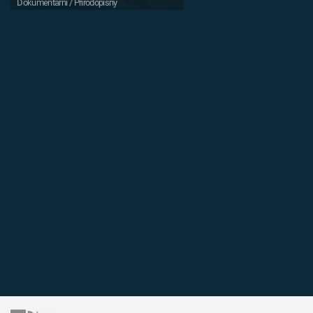
Dokumentární / Přírodopisný