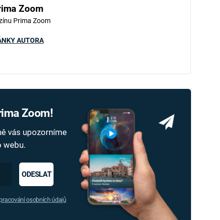
rima Zoom
zínu Prima Zoom
ÁNKY AUTORA
Prima Zoom!
dně vás upozorníme
ho webu.
ODESLAT
racování osobních údajů