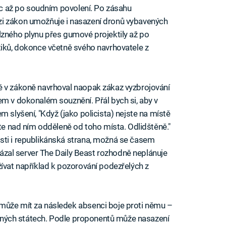
víc až po soudním povolení. Po zásahu
zi zákon umožňuje i nasazení dronů vybavených
lzného plynu přes gumové projektily až po
tiků, dokonce včetně svého navrhovatele z
ě v zákoně navrhoval naopak zákaz vyzbrojování
em v dokonalém souznění. Přál bych si, aby v
m slyšení, "Když (jako policista) nejste na místě
íte nad ním odděleně od toho místa. Odlidštěně."
sti i republikánská strana, možná se časem
otázal server The Daily Beast rozhodně neplánuje
žívat například k pozorování podezřelých z
může mít za následek absenci boje proti němu –
 jiných státech. Podle proponentů může nasazení