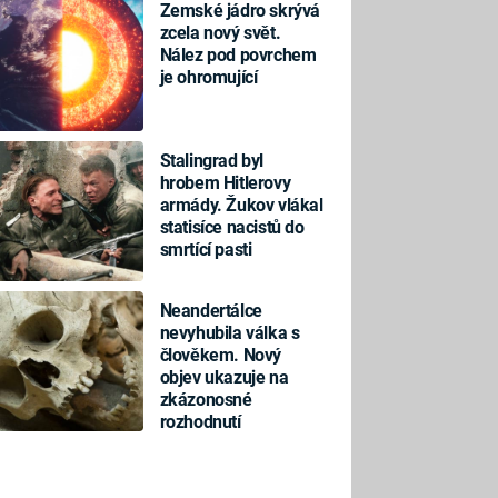
Zemské jádro skrývá
zcela nový svět.
Nález pod povrchem
je ohromující
Stalingrad byl
hrobem Hitlerovy
armády. Žukov vlákal
statisíce nacistů do
smrtící pasti
Neandertálce
nevyhubila válka s
člověkem. Nový
objev ukazuje na
zkázonosné
rozhodnutí