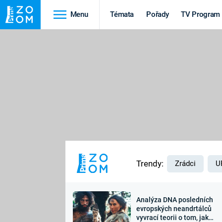
Menu
Témata
Pořady
TV Program
Cestování
Historie
HRADY A ZÁMKY
VIKINGOVÉ
HEDVÁBNÁ STEZKA
EPIDEMIE A
PANDEMIE
PŘÍRODA
STAROVĚKÝ EGYPT
Trendy:
Zrádci
U
Analýza DNA posledních
Druhá
Výročí
evropských neandrtálců
vyvrací teorii o tom, jak
světová válka