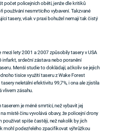
 počet policejních obětí, jenže dle kritiků
i při používání nesmrtícího vybavení. Takzvané
jící tasery, však v praxi bohužel nemají tak čistý
 že mezi lety 2001 a 2007 způsobily tasery v USA
ě infarkt, srdeční zástava nebo poranění
u. Menší studie to dokládají, ačkoliv se jejich
jednoho tisíce využití taseru z Wake Forest
asery neletální efektivitu 99,7%, i ona ale zjistila
á vlivem zásahu.
n taserem je méně smrtící, než vybavit jej
na místě činu vyvolává obavy, že policejní drony
oužívat spíše častěji, než nakolik by jich
lověk mohl podezřelého zpacifikovat výhrůžkou