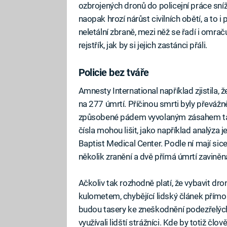
ozbrojených dronů do policejní práce snížit
naopak hrozí nárůst civilních obětí, a to 
neletální zbraně, mezi něž se řadí i omraču
rejstřík, jak by si jejich zastánci přáli.
Policie bez tváře
Amnesty International například zjistila,
na 277 úmrtí. Příčinou smrti byly převážn
způsobené pádem vyvolaným zásahem taser
čísla mohou lišit, jako například analýza 
Baptist Medical Center. Podle ní mají sice t
několik zranění a dvě přímá úmrtí zaviněn
Ačkoliv tak rozhodně platí, že vybavit dro
kulometem, chybějící lidský článek přímo 
budou tasery ke zneškodnění podezřelých p
využívali lidští strážníci. Kde by totiž č