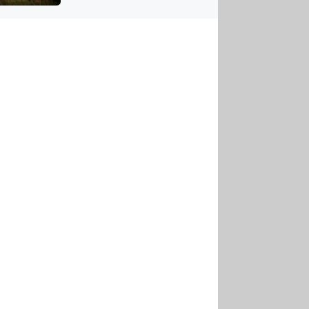
US
tornádem
RSUS
ZE A