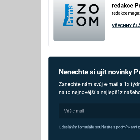
redakce P
redakce maga
VŠECHNY ČL
Nenechte si ujít novinky 
Zanechte nám svůj e-mail a 1x tý
na to nejnovější a nejlepší z naše
Odesláním formuláře souhlasíte s
podmínkami zp