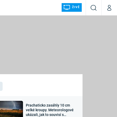
ŽIVĚ
Vyhledávání
Můj p
Prima+
ÁLKA
CNN Prima NEWS
Prima FRESH
Prima LIVING
LMY A
Prima Ženy
Prima LAJK
Prachaticko zasáhly 10 cm
osti
velké kroupy. Meteorologové
Sledujte nás
ukázali, jak to souvisí s