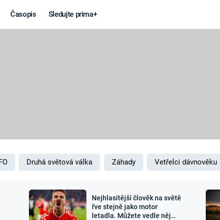
Časopis
Sledujte prima+
Věda a
Války
technika
STUDENÁ V
KORONAVIRUS
VÁLKA VE
VIETNAMU
VESMÍR
VÁLEČNÉ FI
MARS
SERIÁLY
FO
Druhá světová válka
Záhady
Vetřelci dávnověku
Nejhlasitější člověk na světě
Záhady a
Zajímav
řve stejně jako motor
letadla. Můžete vedle něj
konspirace