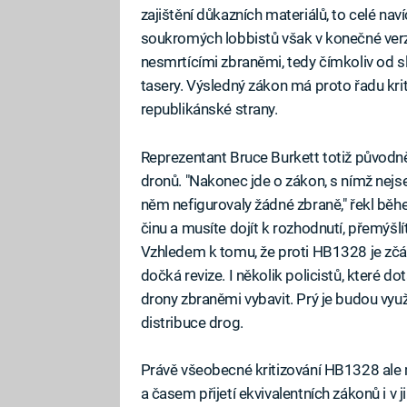
zajištění důkazních materiálů, to celé na
soukromých lobbistů však v konečné ver
nesmrtícími zbraněmi, tedy čímkoliv od s
tasery. Výsledný zákon má proto řadu kri
republikánské strany.
Reprezentant Bruce Burkett totiž původn
dronů. "Nakonec jde o zákon, s nímž nejs
něm nefigurovaly žádné zbraně," řekl běhe
činu a musíte dojít k rozhodnutí, přemýšl
Vzhledem k tomu, že proti HB1328 je zčá
dočká revize. I několik policistů, které d
drony zbraněmi vybavit. Prý je budou vyu
distribuce drog.
Právě všeobecné kritizování HB1328 ale 
a časem přijetí ekvivalentních zákonů i v