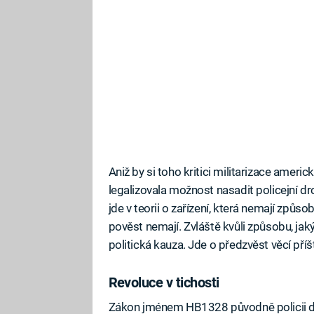
Aniž by si toho kritici militarizace americ
legalizovala možnost nasadit policejní dr
jde v teorii o zařízení, která nemají způso
pověst nemají. Zvláště kvůli způsobu, jak
politická kauza. Jde o předzvěst věcí příš
Revoluce v tichosti
Zákon jménem HB1328 původně policii d