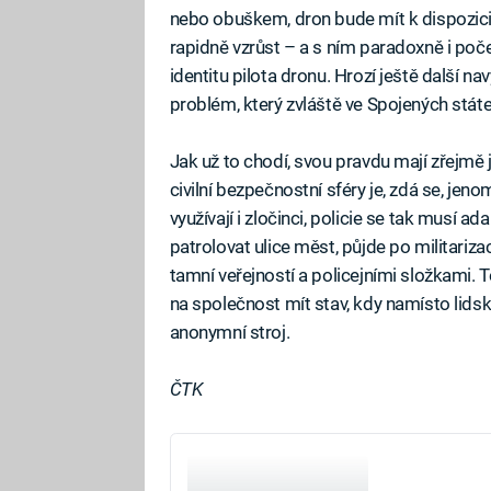
nebo obuškem, dron bude mít k dispozici
rapidně vzrůst – a s ním paradoxně i počet
identitu pilota dronu. Hrozí ještě další na
problém, který zvláště ve Spojených stá
Jak už to chodí, svou pravdu mají zřejmě j
civilní bezpečnostní sféry je, zdá se, je
využívají i zločinci, policie se tak musí a
patrolovat ulice měst, půjde po militarizac
tamní veřejností a policejními složkami. 
na společnost mít stav, kdy namísto lids
anonymní stroj.
ČTK