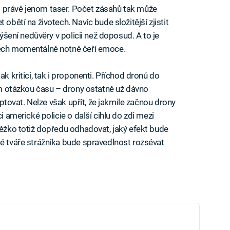
 právě jenom taser. Počet zásahů tak může
 obětí na životech. Navíc bude složitější zjistit
výšení nedůvěry v policii než doposud. A to je
tech momentálně notně čeří emoce.
ak kritici, tak i proponenti. Příchod dronů do
nom otázkou času – drony ostatně už dávno
daptovat. Nelze však upřít, že jakmile začnou drony
i americké policie o další cihlu do zdi mezi
Těžko totiž dopředu odhadovat, jaký efekt bude
ké tváře strážníka bude spravedlnost rozsévat