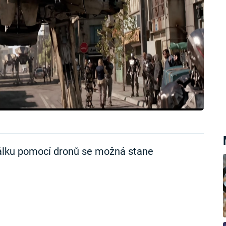
dálku pomocí dronů se možná stane