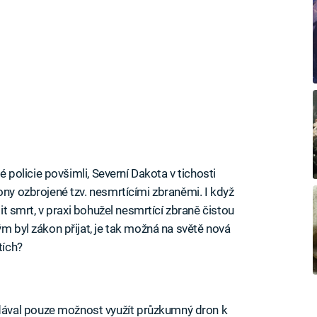
ké policie povšimli, Severní Dakota v tichosti
ony ozbrojené tzv. nesmrtícími zbraněmi. I když
bit smrt, v praxi bohužel nesmrtící zbraně čistou
ým byl zákon přijat, je tak možná na světě nová
tích?
ával pouze možnost využít průzkumný dron k