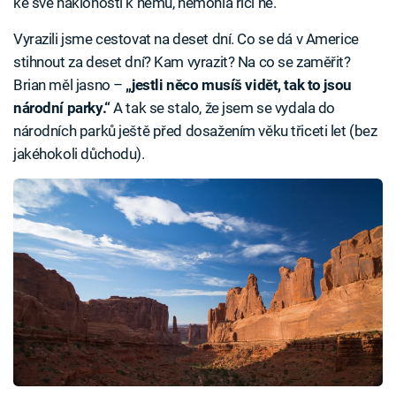
ke své náklonosti k němu, nemohla říci ne.
Vyrazili jsme cestovat na deset dní. Co se dá v Americe
stihnout za deset dní? Kam vyrazit? Na co se zaměřit?
Brian měl jasno –
„jestli něco musíš vidět, tak to jsou
národní parky.“
A tak se stalo, že jsem se vydala do
národních parků ještě před dosažením věku třiceti let (bez
jakéhokoli důchodu).