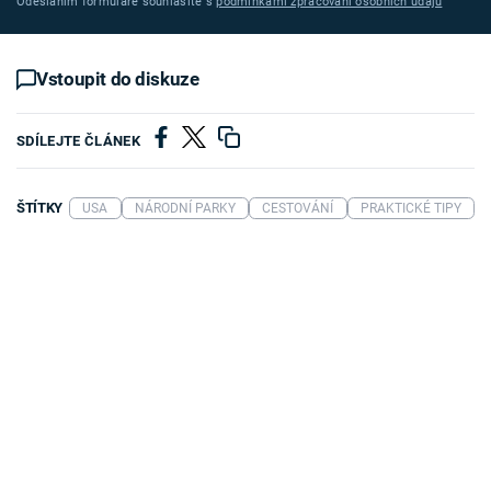
Odesláním formuláře souhlasíte s
podmínkami zpracování osobních údajů
Vstoupit do diskuze
SDÍLEJTE ČLÁNEK
ŠTÍTKY
USA
NÁRODNÍ PARKY
CESTOVÁNÍ
PRAKTICKÉ TIPY