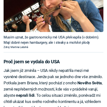
Musím uznat, že gastronomicky mě USA překvapila (v dobrém).
Mají dobré nejen hamburgery, ale i steaky a mořské plody
Zdroj: Martina Labohá
Proč jsem se vydala do USA
Jak jsem již zmínila – USA nikdy nepatřila mezi mé
vysněné destinace. Jenže pak se jednoho dne vše změnilo.
Potkala jsem Briana, který pochází z onoho
Nového Světa
,
země nepřeberných možností, kde vás v prádelně varují,
abyste
neprali lidi
. To celou situaci změnilo, poněvadž mi
chtěl ukázat kus svého rodného kontinentu a já, vzhledem