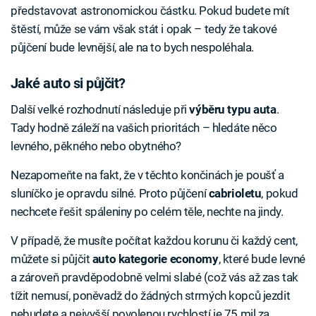
představovat astronomickou částku. Pokud budete mít
štěstí, může se vám však stát i opak – tedy že takové
půjčení bude levnější, ale na to bych nespoléhala.
Jaké auto si půjčit?
Další velké rozhodnutí následuje při
výběru typu auta
.
Tady hodně záleží na vašich prioritách – hledáte něco
levného, pěkného nebo obytného?
Nezapomeňte na fakt, že v těchto končinách je poušť a
sluníčko je opravdu silné. Proto půjčení
cabrioletu
, pokud
nechcete řešit spáleniny po celém těle, nechte na jindy.
V případě, že musíte počítat každou korunu či každý cent,
můžete si půjčit
auto kategorie economy
, které bude levné
a zároveň pravděpodobně velmi slabé (což vás až zas tak
tížit nemusí, poněvadž do žádných strmých kopců jezdit
nebudete a nejvyšší povolenou rychlostí je 75 mil za