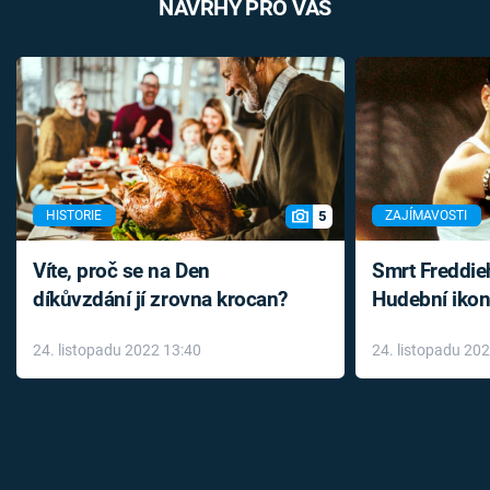
NÁVRHY PRO VÁS
5
HISTORIE
ZAJÍMAVOSTI
Víte, proč se na Den
Smrt Freddie
díkůvzdání jí zrovna krocan?
Hudební ikon
až do konce 
24. listopadu 2022 13:40
24. listopadu 20
léky