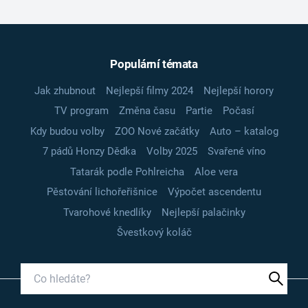
Populární témata
Jak zhubnout
Nejlepší filmy 2024
Nejlepší horory
TV program
Změna času
Partie
Počasí
Kdy budou volby
ZOO Nové začátky
Auto – katalog
7 pádů Honzy Dědka
Volby 2025
Svařené víno
Tatarák podle Pohlreicha
Aloe vera
Pěstování lichořeřišnice
Výpočet ascendentu
Tvarohové knedlíky
Nejlepší palačinky
Švestkový koláč