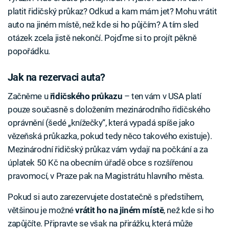
platit řidičský průkaz? Odkud a kam mám jet? Mohu vrátit
auto na jiném místě, než kde si ho půjčím? A tím sled
otázek zcela jistě nekončí. Pojďme si to projít pěkně
popořádku.
Jak na rezervaci auta?
Začněme u
řidičského
průkazu
– ten vám v USA platí
pouze současně s doložením mezinárodního řidičského
oprávnění (šedé „knížečky“, která vypadá spíše jako
vězeňská průkazka, pokud tedy něco takového existuje).
Mezinárodní řidičský průkaz vám vydají na počkání a za
úplatek 50 Kč na obecním úřadě obce s rozšířenou
pravomocí, v Praze pak na Magistrátu hlavního města.
Pokud si auto zarezervujete dostatečně s předstihem,
většinou je možné
vrátit ho na jiném místě
, než kde si ho
zapůjčíte. Připravte se však na přirážku, která může