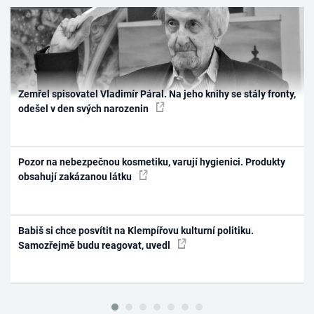
Zemřel spisovatel Vladimír Páral. Na jeho knihy se stály fronty,
odešel v den svých narozenin
Pozor na nebezpečnou kosmetiku, varují hygienici. Produkty
obsahují zakázanou látku
Babiš si chce posvítit na Klempířovu kulturní politiku.
Samozřejmě budu reagovat, uvedl