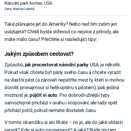
Národní park Arches, USA
Zdroj: Martina Labohá
Také plánujete jet do Ameriky? Nebo nad tím zatím jen
uvažujete? Chtěli byste stihnout co nejvíce z přírody, ale
máte málo času? Přečtěte si následující tipy:
Jakým způsobem cestovat?
Způsobů,
jak procestovat národní parky
USA, je několik.
Pokud však chcete být pány svého času a chcete vyrazit
na vlastní pěst (a zároveň nepatříte mezi ty, kteří si mohou
dovolit pronajmout si helikoptéru s pilotem), pak jediná
možnost je,
půjčit si auto
. Pro dobrodružnější typy
samozřejmě přichází v úvahu i stopování, ale tady opět
přichází potíž, pokud nemáte dostatek času.
V tomto okamžiku si asi říkáte – no jo, ale do jaké oblasti
vyrazit? Kde si auto pronajmout? A jaké? Bude mi tam