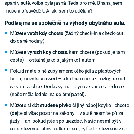
spaní v autě, volba byla jasná. Teda pro mě. Briana jsem
musela přesvědčit. A jak jsem to udělala?
Podívejme se společně na výhody obytného auta:
Můžete
vstát kdy chcete
(žádný check-in a check-out
do dané hodiny).
Můžete
vyrazit kdy chcete
, kam chcete (pokud je tam
cesta) – ostatně jako s jakýmkoli autem.
Pokud máte plné zuby amerického jídla z plastových
talířů, můžete si
uvařit
– a klidně i usmažit řízky, pokud
se vám zachce. Dodávky mají plynové vařiče a lednice
(naše měla lednici na solární panel).
Můžete si dát
studené
pivko
či jiný nápoj kdykoli chcete
(dejte si však pozor na zákony – v autě nesmíte pít za
jízdy – ani pokud jste spolujezdec. Navíc nesmí být v
autě otevřená láhev s alkoholem, byť je to otevřené víno