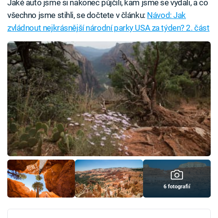
Jaké auto jsme si nakonec půjčili, kam jsme se vydali, a co
všechno jsme stihli, se dočtete v článku:
Návod: Jak
zvládnout nejkrásnější národní parky USA za týden? 2. část
6 fotografií