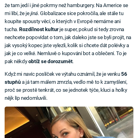
že tam jedí i jiné pokrmy než hamburgery. Na Americe se
mi líbí, že je
jiná
. Globalizace sice pokročila, ale stále tu
koupíte spousty věcí, o kterých v Evropě nemáme ani
tucha.
Rozdílnost kultur
je super, pokud si tedy zrovna
nechcete popovídat o tom, jak daleko jste se byli projít, na
jak vysoký kopec jste vylezli, kolik si chcete dát polévky a
jak je co velké. Nemluvě o kupování bot a oblečení. To je
pak někdy
obtíž se dorozumět
.
Když mi navíc poslíček ve výtahu oznámil, že je venku
56
stupňů
a já tam málem zmrzla, vedlo mě to k zamyšlení,
proč se prostě tenkrát, co se jednotek týče, kluci a holky
nějk líp nedomluvili.