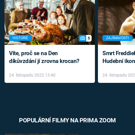
5
HISTORIE
ZAJÍMAVOSTI
Víte, proč se na Den
Smrt Freddie
díkůvzdání jí zrovna krocan?
Hudební ikon
až do konce 
24. listopadu 2022 13:40
24. listopadu 20
léky
POPULÁRNÍ FILMY NA PRIMA ZOOM