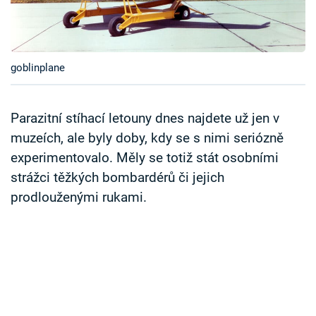
Časopis
Sledujte prima+
goblinplane
Přihlášení
Parazitní stíhací letouny dnes najdete už jen v
muzeích, ale byly doby, kdy se s nimi seriózně
Sledujte nás
experimentovalo. Měly se totiž stát osobními
strážci těžkých bombardérů či jejich
prodlouženými rukami.