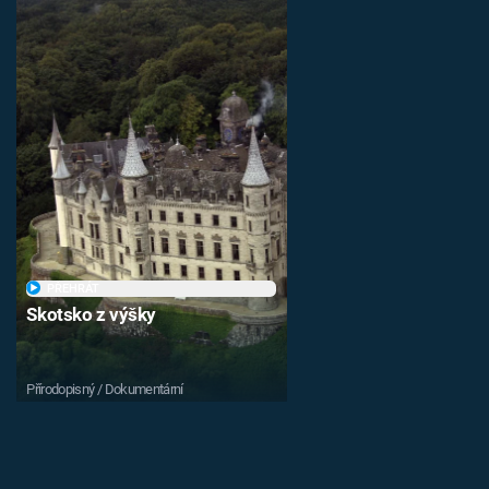
PŘEHRÁT
Skotsko z výšky
Přírodopisný / Dokumentární