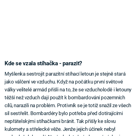
Kde se vzala stíhačka - parazit?
Myšlenka sestrojit parazitní stíhací letoun je stejně stará
jako válčení ve vzduchu. Když na počátku první světové
války velitelé armád přišli na to, že se vzducholodě i letouny
těžší než vzduch dají použít k bombardování pozemních
cílů, narazili na problém. Protivník se je totiž snažil ze všech
sil sestřelit. Bombardéry bylo potřeba před dotírajícími
nepřátelskými stíhačkami bránit. Tak přišly ke slovu
kulomety a střelecké věže. Jenže jejich účinek nebyl