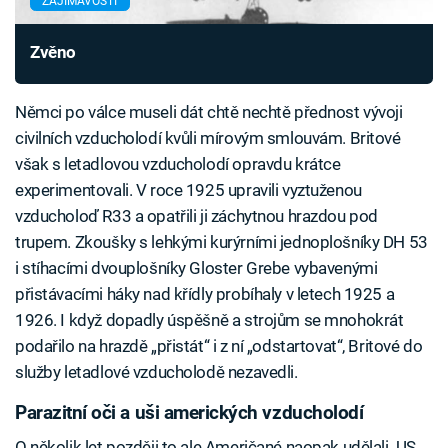
ZAJÍMAVOSTI
Zvěno
Němci po válce museli dát chtě nechtě přednost vývoji
civilních vzducholodí kvůli mírovým smlouvám. Britové
však s letadlovou vzducholodí opravdu krátce
experimentovali. V roce 1925 upravili vyztuženou
vzducholoď R33 a opatřili ji záchytnou hrazdou pod
trupem. Zkoušky s lehkými kurýrními jednoplošníky DH 53
i stíhacími dvouplošníky Gloster Grebe vybavenými
přistávacími háky nad křídly probíhaly v letech 1925 a
1926. I když dopadly úspěšně a strojům se mnohokrát
podařilo na hrazdě „přistát“ i z ní „odstartovat“, Britové do
služby letadlové vzducholodě nezavedli.
Parazitní oči a uši amerických vzducholodí
O několik let později to ale Američané naopak udělali. US