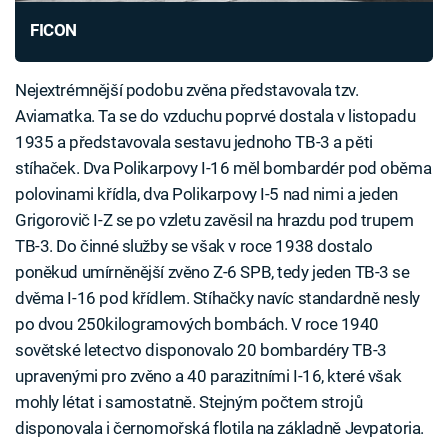
FICON
Nejextrémnější podobu zvěna představovala tzv.
Aviamatka. Ta se do vzduchu poprvé dostala v listopadu
1935 a představovala sestavu jednoho TB-3 a pěti
stíhaček. Dva Polikarpovy I-16 měl bombardér pod oběma
polovinami křídla, dva Polikarpovy I-5 nad nimi a jeden
Grigorovič I-Z se po vzletu zavěsil na hrazdu pod trupem
TB-3. Do činné služby se však v roce 1938 dostalo
poněkud umírněnější zvěno Z-6 SPB, tedy jeden TB-3 se
dvěma I-16 pod křídlem. Stíhačky navíc standardně nesly
po dvou 250kilogramových bombách. V roce 1940
sovětské letectvo disponovalo 20 bombardéry TB-3
upravenými pro zvěno a 40 parazitními I-16, které však
mohly létat i samostatně. Stejným počtem strojů
disponovala i černomořská flotila na základně Jevpatoria.