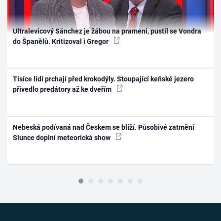
Ultralevicový Sánchez je žábou na prameni, pustil se Vondra
do Španělů. Kritizoval i Gregor
Tisíce lidí prchají před krokodýly. Stoupající keňské jezero
přivedlo predátory až ke dveřím
Nebeská podívaná nad Českem se blíží. Působivé zatmění
Slunce doplní meteorická show