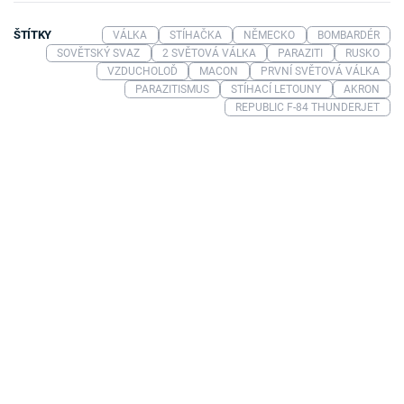
ŠTÍTKY
VÁLKA
STÍHAČKA
NĚMECKO
BOMBARDÉR
SOVĚTSKÝ SVAZ
2 SVĚTOVÁ VÁLKA
PARAZITI
RUSKO
VZDUCHOLOĎ
MACON
PRVNÍ SVĚTOVÁ VÁLKA
PARAZITISMUS
STÍHACÍ LETOUNY
AKRON
REPUBLIC F-84 THUNDERJET