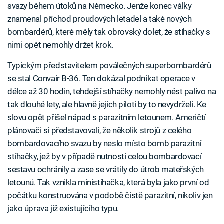
svazy během útoků na Německo. Jenže konec války
znamenal příchod proudových letadel a také nových
bombardérů, které měly tak obrovský dolet, že stíhačky s
nimi opět nemohly držet krok.
Typickým představitelem poválečných superbombardérů
se stal Convair B-36. Ten dokázal podnikat operace v
délce až 30 hodin, tehdejší stíhačky nemohly nést palivo na
tak dlouhé lety, ale hlavně jejich piloti by to nevydrželi. Ke
slovu opět přišel nápad s parazitním letounem. Američtí
plánovači si představovali, že několik strojů z celého
bombardovacího svazu by neslo místo bomb parazitní
stíhačky, jež by v případě nutnosti celou bombardovací
sestavu ochránily a zase se vrátily do útrob mateřských
letounů. Tak vznikla ministíhačka, která byla jako první od
počátku konstruována v podobě čistě parazitní, nikoliv jen
jako úprava již existujícího typu.