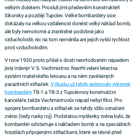
velkým doletem. Prosluli jimi především konstruktéři
Sikorsky a později Tupolev. Velké bombardéry sice
dokázaly na velkou vzdálenost donést velký náklad bomb,
ale byly nemotorné a zranitelné podobně jako
vzducholodě, nic na tom neměnila ani jejich vyšší rychlost
proti vzducholodím.
V roce 1930 proto přišel s dosti neortodoxním nápadem
jistý inženýr V. S. Vachmistrov. Navrhl velení letectva
systém mateřského letounu a na něm zavěšených
parazitních stíhaček.
V Rusku už tehdy existovaly výkonné
bombardéry
TB-1 a TB-3 z Tupolevovy konstrukční
kanceláře, takže Vachmistrovův nápad nebyl fikcí. Pro
spojení bombardéru a stíhaček se tehdy vžilo označení
zvěno (tedy rusky roj). Podstatou myšlenky zvěna bylo, že
bombardér odstartuje s nákladem bomb a na speciálních
hrazdách připojenými stíhačkami, které se těsně před