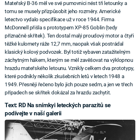
Mateřský B-36 měl ve své pumovnici nést tři letounky a
tomu se musely přizpůsobit jeho rozměry. Americké
letectvo vydalo specifikace už v roce 1944. Firma
McDonnell přišla s prototypem XP-85 Goblin (tedy
příznačně skřítek). Ten dostal malý proudový motor a čtyři
těžké kulomety ráže 12,7 mm, naopak však postrádal
klasický kolový podvozek. Byl totiž vybaven zatažitelným
záchytným hákem, kterým se měl zavěšovat na výklopnou
hrazdu mateřského letounu. Vznikly celkem dva prototypy,
které podnikly několik zkušebních letů v letech 1948 a
1949. Přesněji řečeno bylo jich pouze sedm, a jen ve třech
případech se skřítek dokázal za hrazdu zachytit.
Text: RD Na snímkyi leteckých parazitů se
podívejte v naší galerii