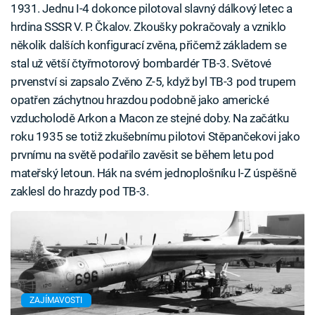
1931. Jednu I-4 dokonce pilotoval slavný dálkový letec a
hrdina SSSR V. P. Čkalov. Zkoušky pokračovaly a vzniklo
několik dalších konfigurací zvěna, přičemž základem se
stal už větší čtyřmotorový bombardér TB-3. Světové
prvenství si zapsalo Zvěno Z-5, když byl TB-3 pod trupem
opatřen záchytnou hrazdou podobně jako americké
vzducholodě Arkon a Macon ze stejné doby. Na začátku
roku 1935 se totiž zkušebnímu pilotovi Stěpančekovi jako
prvnímu na světě podařilo zavěsit se během letu pod
mateřský letoun. Hák na svém jednoplošníku I-Z úspěšně
zaklesl do hrazdy pod TB-3.
ZAJÍMAVOSTI