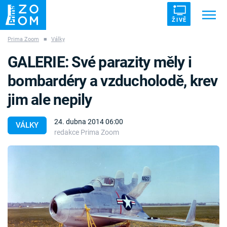
ŽIVĚ
Prima Zoom
■
Války
Trendy:
ZRÁDCI
UFO
DRUHÁ SVĚTOVÁ VÁLKA
GALERIE: Své parazity měly i
ZÁHADY
VETŘELCI DÁVNOVĚKU
bombardéry a vzducholodě, krev
jim ale nepily
24. dubna 2014 06:00
VÁLKY
redakce Prima Zoom
Témata
Témata
Pořady
TV Program