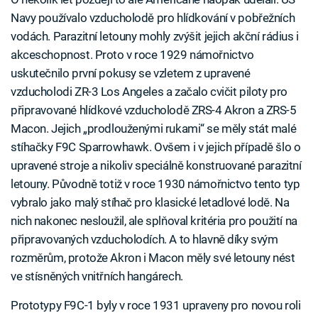
Navy používalo vzducholodě pro hlídkování v pobřežních
vodách. Parazitní letouny mohly zvýšit jejich akční rádius i
akceschopnost. Proto v roce 1929 námořnictvo
uskutečnilo první pokusy se vzletem z upravené
vzducholodi ZR-3 Los Angeles a začalo cvičit piloty pro
připravované hlídkové vzducholodě ZRS-4 Akron a ZRS-5
Macon. Jejich „prodlouženými rukami“ se měly stát malé
stíhačky F9C Sparrowhawk. Ovšem i v jejich případě šlo o
upravené stroje a nikoliv speciálně konstruované parazitní
letouny. Původně totiž v roce 1930 námořnictvo tento typ
vybralo jako malý stíhač pro klasické letadlové lodě. Na
nich nakonec nesloužil, ale splňoval kritéria pro použití na
připravovaných vzducholodích. A to hlavně díky svým
rozměrům, protože Akron i Macon měly své letouny nést
ve stísněných vnitřních hangárech.
Prototypy F9C-1 byly v roce 1931 upraveny pro novou roli