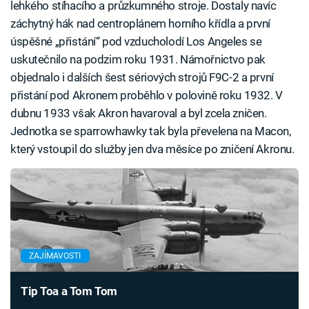
lehkého stíhacího a průzkumného stroje. Dostaly navíc
záchytný hák nad centroplánem horního křídla a první
úspěšné „přistání“ pod vzducholodí Los Angeles se
uskutečnilo na podzim roku 1931. Námořnictvo pak
objednalo i dalších šest sériových strojů F9C-2 a první
přistání pod Akronem proběhlo v polovině roku 1932. V
dubnu 1933 však Akron havaroval a byl zcela zničen.
Jednotka se sparrowhawky tak byla převelena na Macon,
který vstoupil do služby jen dva měsíce po zničení Akronu.
ZAJÍMAVOSTI
Tip Toa a Tom Tom