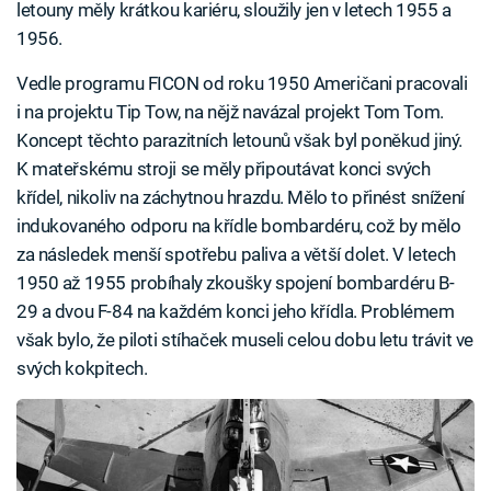
letouny měly krátkou kariéru, sloužily jen v letech 1955 a
1956.
Vedle programu FICON od roku 1950 Američani pracovali
i na projektu Tip Tow, na nějž navázal projekt Tom Tom.
Koncept těchto parazitních letounů však byl poněkud jiný.
K mateřskému stroji se měly připoutávat konci svých
křídel, nikoliv na záchytnou hrazdu. Mělo to přinést snížení
indukovaného odporu na křídle bombardéru, což by mělo
za následek menší spotřebu paliva a větší dolet. V letech
1950 až 1955 probíhaly zkoušky spojení bombardéru B-
29 a dvou F-84 na každém konci jeho křídla. Problémem
však bylo, že piloti stíhaček museli celou dobu letu trávit ve
svých kokpitech.