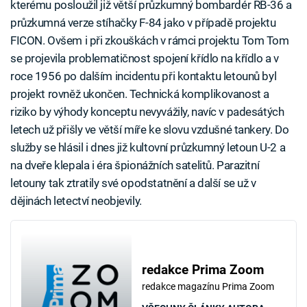
kterému posloužil již větší průzkumný bombardér RB-36 a
průzkumná verze stíhačky F-84 jako v případě projektu
FICON. Ovšem i při zkouškách v rámci projektu Tom Tom
se projevila problematičnost spojení křídlo na křídlo a v
roce 1956 po dalším incidentu při kontaktu letounů byl
projekt rovněž ukončen. Technická komplikovanost a
riziko by výhody konceptu nevyvážily, navíc v padesátých
letech už přišly ve větší míře ke slovu vzdušné tankery. Do
služby se hlásil i dnes již kultovní průzkumný letoun U-2 a
na dveře klepala i éra špionážních satelitů. Parazitní
letouny tak ztratily své opodstatnění a další se už v
dějinách letectví neobjevily.
redakce Prima Zoom
redakce magazínu Prima Zoom