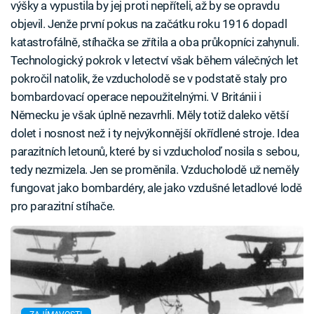
výšky a vypustila by jej proti nepříteli, až by se opravdu
objevil. Jenže první pokus na začátku roku 1916 dopadl
katastrofálně, stíhačka se zřítila a oba průkopníci zahynuli.
Technologický pokrok v letectví však během válečných let
pokročil natolik, že vzducholodě se v podstatě staly pro
bombardovací operace nepoužitelnými. V Británii i
Německu je však úplně nezavrhli. Měly totiž daleko větší
dolet i nosnost než i ty nejvýkonnější okřídlené stroje. Idea
parazitních letounů, které by si vzducholoď nosila s sebou,
tedy nezmizela. Jen se proměnila. Vzducholodě už neměly
fungovat jako bombardéry, ale jako vzdušné letadlové lodě
pro parazitní stíhače.