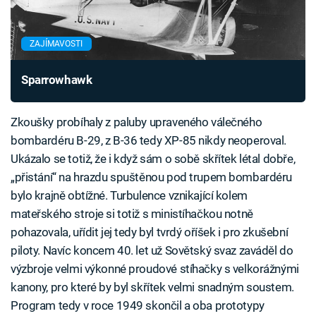
ZAJÍMAVOSTI
Sparrowhawk
Zkoušky probíhaly z paluby upraveného válečného
bombardéru B-29, z B-36 tedy XP-85 nikdy neoperoval.
Ukázalo se totiž, že i když sám o sobě skřítek létal dobře,
„přistání“ na hrazdu spuštěnou pod trupem bombardéru
bylo krajně obtížné. Turbulence vznikající kolem
mateřského stroje si totiž s ministíhačkou notně
pohazovala, uřídit jej tedy byl tvrdý oříšek i pro zkušební
piloty. Navíc koncem 40. let už Sovětský svaz zaváděl do
výzbroje velmi výkonné proudové stíhačky s velkorážnými
kanony, pro které by byl skřítek velmi snadným soustem.
Program tedy v roce 1949 skončil a oba prototypy