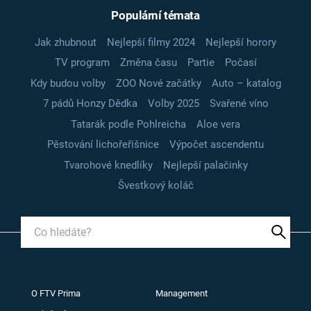
Populární témata
Jak zhubnout
Nejlepší filmy 2024
Nejlepší horory
TV program
Změna času
Partie
Počasí
Kdy budou volby
ZOO Nové začátky
Auto – katalog
7 pádů Honzy Dědka
Volby 2025
Svařené víno
Tatarák podle Pohlreicha
Aloe vera
Pěstování lichořeřišnice
Výpočet ascendentu
Tvarohové knedlíky
Nejlepší palačinky
Švestkový koláč
O FTV Prima
Management