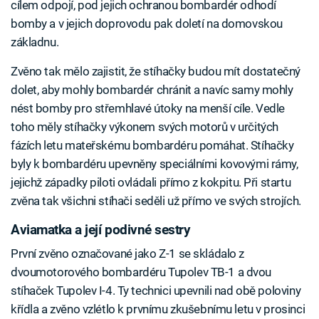
cílem odpojí, pod jejich ochranou bombardér odhodí
bomby a v jejich doprovodu pak doletí na domovskou
základnu.
Zvěno tak mělo zajistit, že stíhačky budou mít dostatečný
dolet, aby mohly bombardér chránit a navíc samy mohly
nést bomby pro střemhlavé útoky na menší cíle. Vedle
toho měly stíhačky výkonem svých motorů v určitých
fázích letu mateřskému bombardéru pomáhat. Stíhačky
byly k bombardéru upevněny speciálními kovovými rámy,
jejichž západky piloti ovládali přímo z kokpitu. Při startu
zvěna tak všichni stíhači seděli už přímo ve svých strojích.
Aviamatka a její podivné sestry
První zvěno označované jako Z-1 se skládalo z
dvoumotorového bombardéru Tupolev TB-1 a dvou
stíhaček Tupolev I-4. Ty technici upevnili nad obě poloviny
křídla a zvěno vzlétlo k prvnímu zkušebnímu letu v prosinci