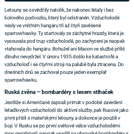
Letouny se osvědčily natolik, že nakonec létaly i bez
kolového podvozku, který byl odstraněn. Vzducholodě
nesly ve vnitřním hangáru tři až čtyři zavěšené
sparrowhawky. Ty startovaly ze záchytné hrazdy, která je
vysouvala pod trup vzducholodě, po zachycení je naopak
vtahovala do hangáru. Bohužel ani Macon ve službě příliš
dlouho nevydržel. V únoru 1935 došlo ke katastrofě a
vzducholoď i se čtyřmi stroji na palubě byla ztracena. Do
dnešních dnů se zachoval pouze jeden exemplář
sparrowhawku.
Ruská zvěna – bombardéry s lesem stíhaček
Jestliže si Američané zapsali primát v podobě zavedení
letadlových vzducholodí do aktivní služby, pak Rusové jako
první přišli s mateřskými letouny, a dokonce je použili v
boji. V Rusku se po první světové válce vzducholoděmi
moc nezabývali, naopak vsadili na obrovské bombardéry s