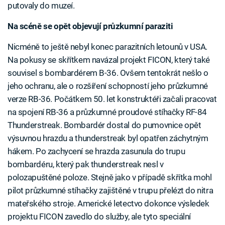
putovaly do muzeí.
Na scéně se opět objevují průzkumní paraziti
Nicméně to ještě nebyl konec parazitních letounů v USA.
Na pokusy se skřítkem navázal projekt FICON, který také
souvisel s bombardérem B-36. Ovšem tentokrát nešlo o
jeho ochranu, ale o rozšíření schopností jeho průzkumné
verze RB-36. Počátkem 50. let konstruktéři začali pracovat
na spojení RB-36 a průzkumné proudové stíhačky RF-84
Thunderstreak. Bombardér dostal do pumovnice opět
výsuvnou hrazdu a thunderstreak byl opatřen záchytným
hákem. Po zachycení se hrazda zasunula do trupu
bombardéru, který pak thunderstreak nesl v
polozapuštěné poloze. Stejně jako v případě skřítka mohl
pilot průzkumné stíhačky zajištěné v trupu přelézt do nitra
mateřského stroje. Americké letectvo dokonce výsledek
projektu FICON zavedlo do služby, ale tyto speciální