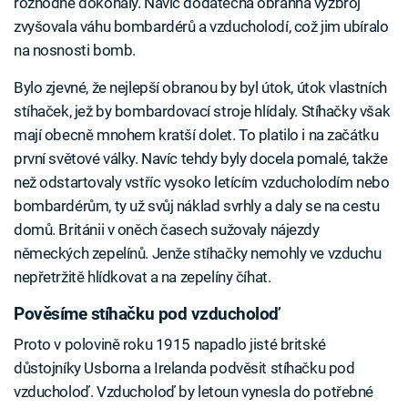
rozhodně dokonalý. Navíc dodatečná obranná výzbroj
zvyšovala váhu bombardérů a vzducholodí, což jim ubíralo
na nosnosti bomb.
Bylo zjevné, že nejlepší obranou by byl útok, útok vlastních
stíhaček, jež by bombardovací stroje hlídaly. Stíhačky však
mají obecně mnohem kratší dolet. To platilo i na začátku
první světové války. Navíc tehdy byly docela pomalé, takže
než odstartovaly vstříc vysoko letícím vzducholodím nebo
bombardérům, ty už svůj náklad svrhly a daly se na cestu
domů. Británii v oněch časech sužovaly nájezdy
německých zepelínů. Jenže stíhačky nemohly ve vzduchu
nepřetržitě hlídkovat a na zepelíny číhat.
Pověsíme stíhačku pod vzducholoď
Proto v polovině roku 1915 napadlo jisté britské
důstojníky Usborna a Irelanda podvěsit stíhačku pod
vzducholoď. Vzducholoď by letoun vynesla do potřebné