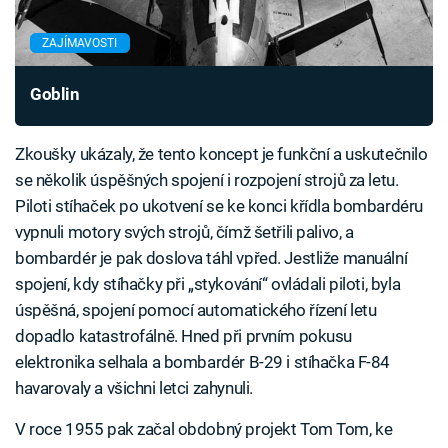
ZAJÍMAVOSTI
Goblin
Zkoušky ukázaly, že tento koncept je funkční a uskutečnilo
se několik úspěšných spojení i rozpojení strojů za letu.
Piloti stíhaček po ukotvení se ke konci křídla bombardéru
vypnuli motory svých strojů, čímž šetřili palivo, a
bombardér je pak doslova táhl vpřed. Jestliže manuální
spojení, kdy stíhačky při „stykování“ ovládali piloti, byla
úspěšná, spojení pomocí automatického řízení letu
dopadlo katastrofálně. Hned při prvním pokusu
elektronika selhala a bombardér B-29 i stíhačka F-84
havarovaly a všichni letci zahynuli.
V roce 1955 pak začal obdobný projekt Tom Tom, ke