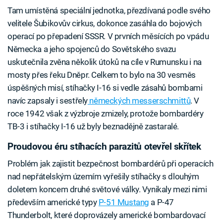
Tam umístěná speciální jednotka, přezdívaná podle svého
velitele Šubikovův cirkus, dokonce zasáhla do bojových
operací po přepadení SSSR. V prvních měsících po vpádu
Německa a jeho spojenců do Sovětského svazu
uskutečnila zvěna několik útoků na cíle v Rumunsku i na
mosty přes řeku Dněpr. Celkem to bylo na 30 vesměs
úspěšných misí, stíhačky I-16 si vedle zásahů bombami
navíc zapsaly i sestřely
německých messerschmittů
. V
roce 1942 však z výzbroje zmizely, protože bombardéry
TB-3 i stíhačky I-16 už byly beznadějně zastaralé.
Proudovou éru stíhacích parazitů otevřel skřítek
Problém jak zajistit bezpečnost bombardérů při operacích
nad nepřátelským územím vyřešily stíhačky s dlouhým
doletem koncem druhé světové války. Vynikaly mezi nimi
především americké typy
P-51 Mustang
a P-47
Thunderbolt, které doprovázely americké bombardovací