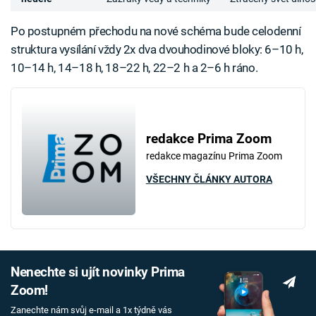
Po postupném přechodu na nové schéma bude celodenní
struktura vysílání vždy 2x dva dvouhodinové bloky: 6–10 h,
10–14 h, 14–18 h, 18–22 h, 22–2 h a 2–6 h ráno.
redakce Prima Zoom
redakce magazínu Prima Zoom
VŠECHNY ČLÁNKY AUTORA
Nenechte si ujít novinky Prima
Zoom!
Zanechte nám svůj e-mail a 1x týdně vás