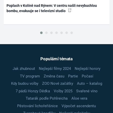
Poplach v Kolíně nad Rýnem: V centru našli nevybuchlou
bombu, evakuuje se i televizní studio
Populární témata
Jak zhubnout
Nejlepší filmy 2024
Nejlepší horory
TV program
Změna času
Partie
Počasí
Kdy budou volby
ZOO Nové začátky
Auto – katalog
7 pádů Honzy Dědka
Volby 2025
Svařené víno
Tatarák podle Pohlreicha
Aloe vera
Pěstování lichořeřišnice
Výpočet ascendentu