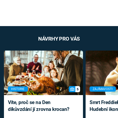
NÁVRHY PRO VÁS
5
HISTORIE
ZAJÍMAVOSTI
Víte, proč se na Den
Smrt Freddie
díkůvzdání jí zrovna krocan?
Hudební ikon
až do konce 