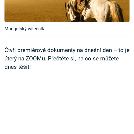
Časopis
Sledujte prima+
Mongolský válečník
Přihlášení
Čtyři premiérové dokumenty na dnešní den – to je
úterý na ZOOMu. Přečtěte si, na co se můžete
Sledujte nás
dnes těšit!