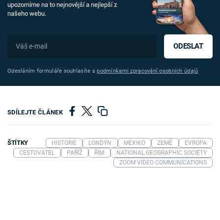
upozorníme na to nejnovější a nejlepší z
našeho webu.
ODESLAT
Odesláním formuláře souhlasíte s
podmínkami zpracování osobních údajů
SDÍLEJTE ČLÁNEK
ŠTÍTKY
HISTORIE
LONDÝN
MEXIKO
ZEMĚ
EVROPA
CESTOVATEL
PAŘÍŽ
ŘÍM
NATIONAL GEOGRAPHIC SOCIETY
ZOOM VIDEO COMMUNICATIONS