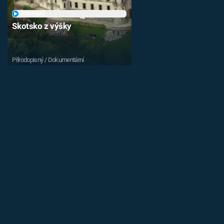
PŘEHRÁT
Skotsko z výšky
Přírodopisný / Dokumentární