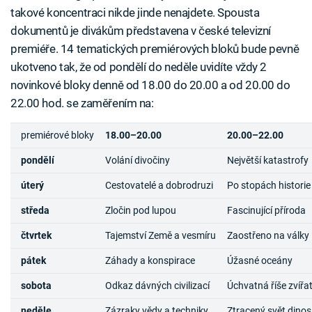
takové koncentraci nikde jinde nenajdete. Spousta
dokumentů je divákům představena v české televizní
premiéře. 14 tematických premiérových bloků bude pevně
ukotveno tak, že od pondělí do neděle uvidíte vždy 2
novinkové bloky denně od 18.00 do 20.00 a od 20.00 do
22.00 hod. se zaměřením na:
premiérové bloky
18.00–20.00
20.00–22.00
pondělí
Volání divočiny
Největší katastrofy
úterý
Cestovatelé a dobrodruzi
Po stopách historie
středa
Zločin pod lupou
Fascinující příroda
čtvrtek
Tajemství Země a vesmíru
Zaostřeno na války
pátek
Záhady a konspirace
Úžasné oceány
sobota
Odkaz dávných civilizací
Úchvatná říše zvířa
neděle
Zázraky vědy a techniky
Ztracený svět dino