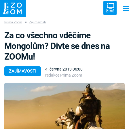
ŽIVĚ
Prima Zoom
■
Zajímavosti
Trendy:
ZRÁDCI
UFO
DRUHÁ SVĚTOVÁ VÁLKA
ZÁHADY
Za co všechno vděčíme
VETŘELCI DÁVNOVĚKU
Mongolům? Divte se dnes na
ZOOMu!
4. června 2013 06:00
ZAJÍMAVOSTI
redakce Prima Zoom
Témata
Témata
Pořady
TV Program