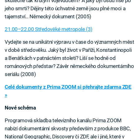
skutečně tak krutým vojevůdcem? A jaký byl osud říše po
jeho smrti? Dějiny této úchvatné země jsou plné moci a
tajemství… Německý dokument (2005)
21.00–22.00 Středověké metropole (3)
Vydejte se na unikátní výpravu v čase do významných měst
v době středověku. Jaký byl život v Paříži, Konstantinopoli
a Benátkách v patnáctém století? Liší se hodně od
románových představ? Závěr německého dokumentárního
seriálu (2008)
Celé dokumenty z Prima ZOOM si přehrajte zdarma ZDE
»
Nové schéma
Programová skladba televizního kanálu Prima ZOOM
nabízí dokumentární skvosty především z produkce BBC,
National Geographic, Discovery či ZDF, ale i jiné, které v