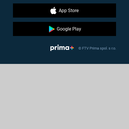
App Store
Google Play
© FTV Prima spol. s r.o.