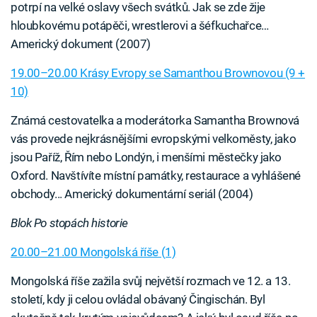
potrpí na velké oslavy všech svátků. Jak se zde žije
hloubkovému potápěči, wrestlerovi a šéfkuchařce…
Americký dokument (2007)
19.00–20.00 Krásy Evropy se Samanthou Brownovou (9 +
10)
Známá cestovatelka a moderátorka Samantha Brownová
vás provede nejkrásnějšími evropskými velkoměsty, jako
jsou Paříž, Řím nebo Londýn, i menšími městečky jako
Oxford. Navštívíte místní památky, restaurace a vyhlášené
obchody... Americký dokumentární seriál (2004)
Blok Po stopách historie
20.00–21.00 Mongolská říše (1)
Mongolská říše zažila svůj největší rozmach ve 12. a 13.
století, kdy ji celou ovládal obávaný Čingischán. Byl