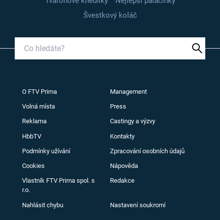
Tvarohové knedlíky
Nejlepší palačinky
Švestkový koláč
O FTV Prima
Management
Volná místa
Press
Reklama
Castingy a výzvy
HbbTV
Kontakty
Podmínky užívání
Zpracování osobních údajů
Cookies
Nápověda
Vlastník FTV Prima spol. s
Redakce
r.o.
Nahlásit chybu
Nastavení soukromí