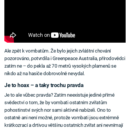
Ale zpět k vombatům. Že bylo jejich zvláštní chování
pozorováno, potvrdila i Greenpeace Australia, přírodovědci
zatím ne – do pekla až 70 metrů vysokých plamenů se
nikdo až na hasiče dobrovolně nevydal.
Je to hoax – a taky trochu pravda
Je to ale vůbec pravda? Zatím neexistuje jediné přímé
svědectví o tom, že by vombati ostatním zvířatům
pohostinství svých nor sami aktivně nabízeli. Ono to
ostatně ani není možné, protože vombati jsou extrémně
krátkozrací a drtivou většinu ostatních zvířat ani nevnímají