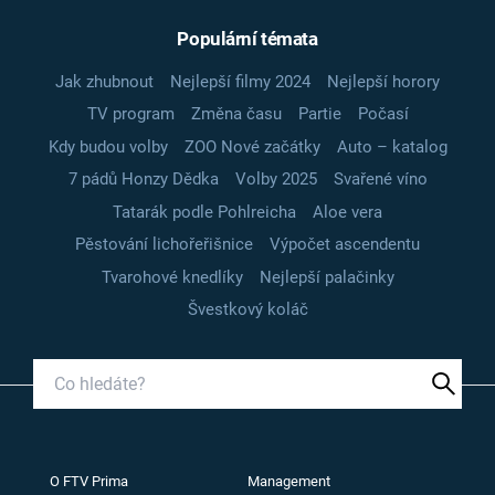
Populární témata
Jak zhubnout
Nejlepší filmy 2024
Nejlepší horory
TV program
Změna času
Partie
Počasí
Kdy budou volby
ZOO Nové začátky
Auto – katalog
7 pádů Honzy Dědka
Volby 2025
Svařené víno
Tatarák podle Pohlreicha
Aloe vera
Pěstování lichořeřišnice
Výpočet ascendentu
Tvarohové knedlíky
Nejlepší palačinky
Švestkový koláč
O FTV Prima
Management