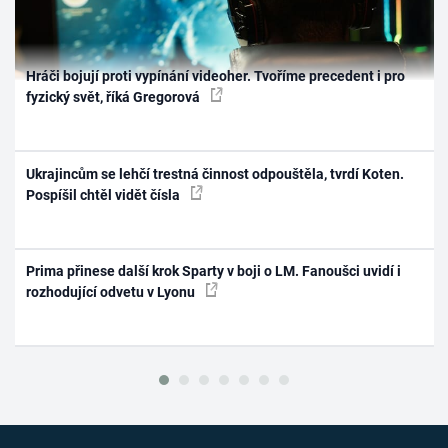
Hráči bojují proti vypínání videoher. Tvoříme precedent i pro
fyzický svět, říká Gregorová
Ukrajincům se lehčí trestná činnost odpouštěla, tvrdí Koten.
Pospíšil chtěl vidět čísla
Prima přinese další krok Sparty v boji o LM. Fanoušci uvidí i
rozhodující odvetu v Lyonu