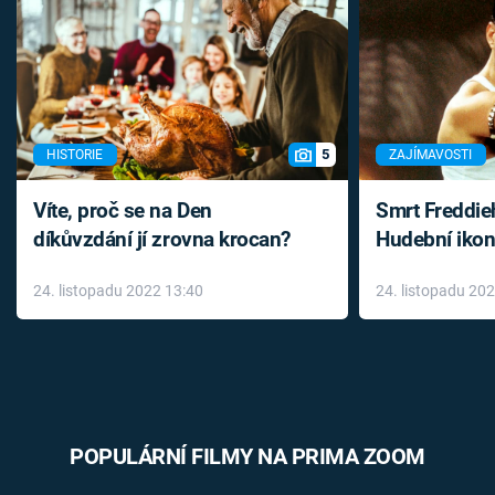
5
HISTORIE
ZAJÍMAVOSTI
Víte, proč se na Den
Smrt Freddie
díkůvzdání jí zrovna krocan?
Hudební ikon
až do konce 
24. listopadu 2022 13:40
24. listopadu 20
léky
POPULÁRNÍ FILMY NA PRIMA ZOOM