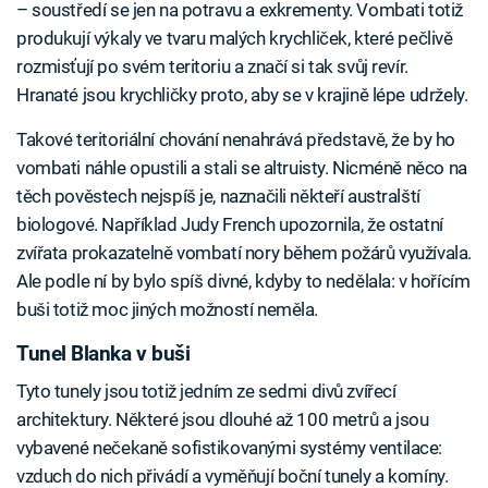
– soustředí se jen na potravu a exkrementy. Vombati totiž
produkují výkaly ve tvaru malých krychliček, které pečlivě
rozmisťují po svém teritoriu a značí si tak svůj revír.
Hranaté jsou krychličky proto, aby se v krajině lépe udržely.
Takové teritoriální chování nenahrává představě, že by ho
vombati náhle opustili a stali se altruisty. Nicméně něco na
těch pověstech nejspíš je, naznačili někteří australští
biologové. Například Judy French upozornila, že ostatní
zvířata prokazatelně vombatí nory během požárů využívala.
Ale podle ní by bylo spíš divné, kdyby to nedělala: v hořícím
buši totiž moc jiných možností neměla.
Tunel Blanka v buši
Tyto tunely jsou totiž jedním ze sedmi divů zvířecí
architektury. Některé jsou dlouhé až 100 metrů a jsou
vybavené nečekaně sofistikovanými systémy ventilace:
vzduch do nich přivádí a vyměňují boční tunely a komíny.