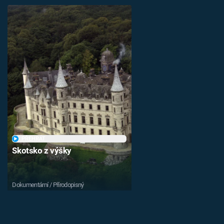
PŘEHRÁT
Skotsko z výšky
Dokumentární / Přírodopisný