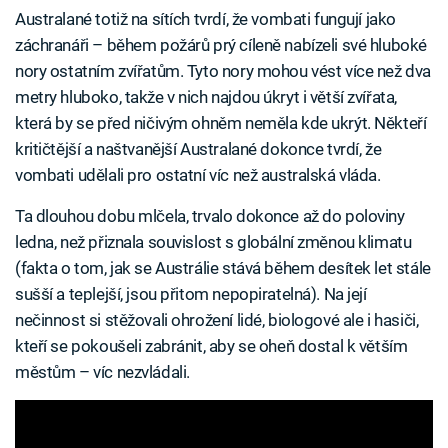
Australané totiž na sítích tvrdí, že vombati fungují jako
záchranáři – během požárů prý cíleně nabízeli své hluboké
nory ostatním zvířatům. Tyto nory mohou vést více než dva
metry hluboko, takže v nich najdou úkryt i větší zvířata,
která by se před ničivým ohněm neměla kde ukrýt. Někteří
kritičtější a naštvanější Australané dokonce tvrdí, že
vombati udělali pro ostatní víc než australská vláda.
Ta dlouhou dobu mlčela, trvalo dokonce až do poloviny
ledna, než přiznala souvislost s globální změnou klimatu
(fakta o tom, jak se Austrálie stává během desítek let stále
sušší a teplejší, jsou přitom nepopiratelná). Na její
nečinnost si stěžovali ohrožení lidé, biologové ale i hasiči,
kteří se pokoušeli zabránit, aby se oheň dostal k větším
městům – víc nezvládali.