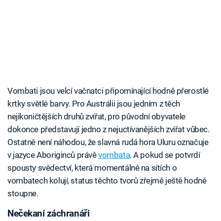
Vombati jsou velcí vačnatci připomínající hodně přerostlé
krtky světlé barvy. Pro Austrálii jsou jedním z těch
nejikoničtějších druhů zvířat, pro původní obyvatele
dokonce představují jedno z nejuctívanějších zvířat vůbec.
Ostatně není náhodou, že slavná rudá hora Uluru označuje
v jazyce Aboriginců právě
vombata
. A pokud se potvrdí
spousty svědectví, která momentálně na sítích o
vombatech kolují, status těchto tvorů zřejmě ještě hodně
stoupne.
Nečekaní záchranáři