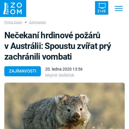
ŽIVĚ
Prima Zoom
■
Zajímavosti
Trendy:
ZRÁDCI
UFO
DRUHÁ SVĚTOVÁ VÁLKA
Nečekaní hrdinové požárů
ZÁHADY
VETŘELCI DÁVNOVĚKU
v Austrálii: Spoustu zvířat prý
zachránili vombati
20. ledna 2020 13:56
ZAJÍMAVOSTI
Mojmír Sedláček
Témata
Témata
Pořady
TV Program