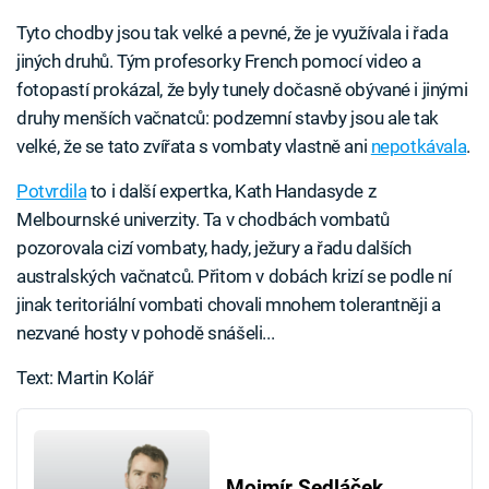
Tyto chodby jsou tak velké a pevné, že je využívala i řada
jiných druhů. Tým profesorky French pomocí video a
fotopastí prokázal, že byly tunely dočasně obývané i jinými
druhy menších vačnatců: podzemní stavby jsou ale tak
velké, že se tato zvířata s vombaty vlastně ani
nepotkávala
.
Potvrdila
to i další expertka, Kath Handasyde z
Melbournské univerzity. Ta v chodbách vombatů
pozorovala cizí vombaty, hady, ježury a řadu dalších
australských vačnatců. Přitom v dobách krizí se podle ní
jinak teritoriální vombati chovali mnohem tolerantněji a
nezvané hosty v pohodě snášeli...
Text: Martin Kolář
Mojmír Sedláček