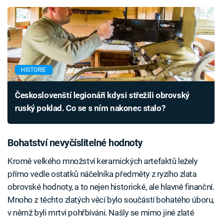
HISTORIE
Českoslovenští legionáři kdysi střežili obrovský
ruský poklad. Co se s ním nakonec stalo?
Bohatství nevyčíslitelné hodnoty
Kromě velkého množství keramických artefaktů ležely
přímo vedle ostatků náčelníka předměty z ryzího zlata
obrovské hodnoty, a to nejen historické, ale hlavně finanční.
Mnoho z těchto zlatých věcí bylo součástí bohatého úboru,
v němž byli mrtví pohřbíváni. Našly se mimo jiné zlaté