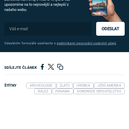
upozorníme na to nejnovější a nejlepší z
našeho webu.
ODESLAT
Odesláním formuláře souhlasíte s
podmínkami zpracování osobních údajů
SDÍLEJTE ČLÁNEK
ŠTÍTKY
ARCHEOLOGIE
ZLATO
HROBKA
JIŽNÍ AMERIKA
NÁLEZ
PANAMA
DOMORODÉ OBYVATELSTVO