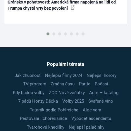
Grónsko v pohotovosti: Americká firma napojená na lidi od
Trumpa chystá vrty bez povolení
Populární témata
Jak zhubnout
Nejlepší filmy 2024
Nejlepší horory
TV program
Změna času
Partie
Počasí
Kdy budou volby
ZOO Nové začátky
Auto – katalog
7 pádů Honzy Dědka
Volby 2025
Svařené víno
Tatarák podle Pohlreicha
Aloe vera
Pěstování lichořeřišnice
Výpočet ascendentu
Tvarohové knedlíky
Nejlepší palačinky