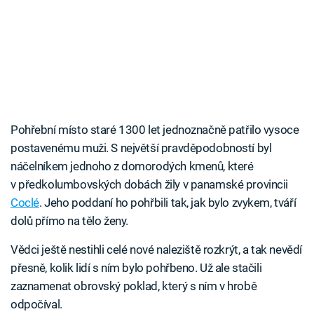
Pohřební místo staré 1300 let jednoznačně patřilo vysoce
postavenému muži. S největší pravděpodobností byl
náčelníkem jednoho z domorodých kmenů, které
v předkolumbovských dobách žily v panamské provincii
Coclé
. Jeho poddaní ho pohřbili tak, jak bylo zvykem, tváří
dolů přímo na tělo ženy.
Vědci ještě nestihli celé nové naleziště rozkrýt, a tak nevědí
přesně, kolik lidí s ním bylo pohřbeno. Už ale stačili
zaznamenat obrovský poklad, který s ním v hrobě
odpočíval.