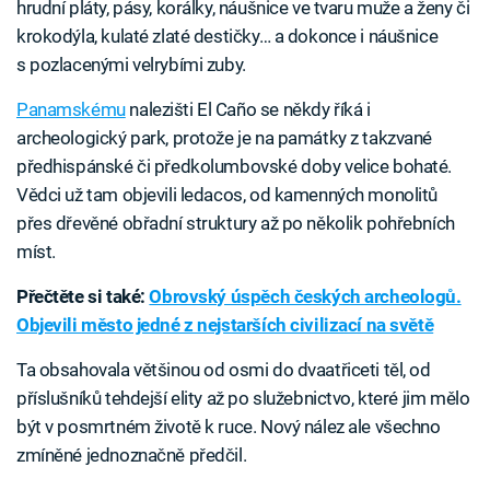
hrudní pláty, pásy, korálky, náušnice ve tvaru muže a ženy či
krokodýla, kulaté zlaté destičky… a dokonce i náušnice
s pozlacenými velrybími zuby.
Panamskému
nalezišti El Caño se někdy říká i
archeologický park, protože je na památky z takzvané
předhispánské či předkolumbovské doby velice bohaté.
Vědci už tam objevili ledacos, od kamenných monolitů
přes dřevěné obřadní struktury až po několik pohřebních
míst.
Přečtěte si také:
Obrovský úspěch českých archeologů.
Objevili město jedné z nejstarších civilizací na světě
Ta obsahovala většinou od osmi do dvaatřiceti těl, od
příslušníků tehdejší elity až po služebnictvo, které jim mělo
být v posmrtném životě k ruce. Nový nález ale všechno
zmíněné jednoznačně předčil.