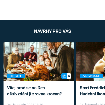
NÁVRHY PRO VÁS
5
HISTORIE
ZAJÍMAVOSTI
Víte, proč se na Den
Smrt Freddie
díkůvzdání jí zrovna krocan?
Hudební ikon
až do konce 
24. listopadu 2022 13:40
24. listopadu 20