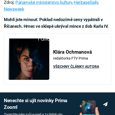
Zdroj:
Panamské ministerstvo kultury
,
HeritageDaily
,
Newsweek
Mohli jste minout: Poklad nedozírné ceny vypátrali v
Říčanech. Hrnec ve sklepě ukrýval mince z dob Karla IV.
Failed to fetch
Klára Ochmanová
redaktorka FTV Prima
VŠECHNY ČLÁNKY AUTORA
Nenechte si ujít novinky Prima
Zoom!
Zanechte nám svůj e-mail a 1x týdně vás