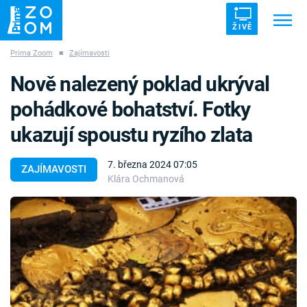
ŽIVĚ
Prima Zoom
■
Zajímavosti
Trendy:
ZRÁDCI
UFO
DRUHÁ SVĚTOVÁ VÁLKA
Nově nalezený poklad ukrýval
ZÁHADY
VETŘELCI DÁVNOVĚKU
pohádkové bohatství. Fotky
ukazují spoustu ryzího zlata
7. března 2024 07:05
ZAJÍMAVOSTI
Klára Ochmanová
Témata
Témata
Pořady
TV Program