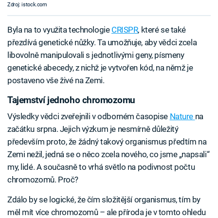
Zdroj: istock.com
Byla na to využita technologie
CRISPR
, které se také
přezdívá genetické nůžky. Ta umožňuje, aby vědci zcela
libovolně manipulovali s jednotlivými geny, písmeny
genetické abecedy, z nichž je vytvořen kód, na němž je
postaveno vše živé na Zemi.
Tajemství jednoho chromozomu
Výsledky vědci zveřejnili v odborném časopise
Nature
na
začátku srpna. Jejich výzkum je nesmírně důležitý
především proto, že žádný takový organismus předtím na
Zemi nežil, jedná se o něco zcela nového, co jsme „napsali“
my, lidé. A současně to vrhá světlo na podivnost počtu
chromozomů. Proč?
Zdálo by se logické, že čím složitější organismus, tím by
měl mít více chromozomů – ale příroda je v tomto ohledu