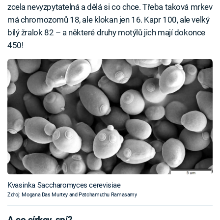
zcela nevyzpytatelná a dělá si co chce. Třeba taková mrkev
má chromozomů 18, ale klokan jen 16. Kapr 100, ale velký
bílý žralok 82 – a některé druhy motýlů jich mají dokonce
450!
Kvasinka Saccharomyces cerevisiae
Zdroj: Mogana Das Murtey and Patchamuthu Ramasamy
A co církev, spí?