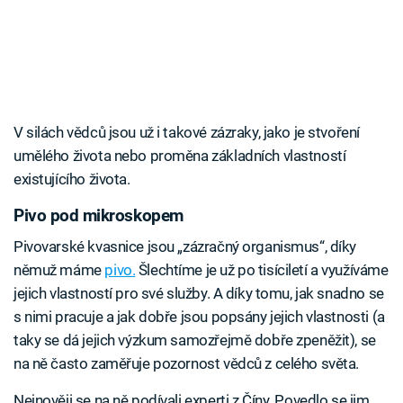
V silách vědců jsou už i takové zázraky, jako je stvoření
umělého života nebo proměna základních vlastností
existujícího života.
Pivo pod mikroskopem
Pivovarské kvasnice jsou „zázračný organismus“, díky
němuž máme
pivo.
Šlechtíme je už po tisíciletí a využíváme
jejich vlastností pro své služby. A díky tomu, jak snadno se
s nimi pracuje a jak dobře jsou popsány jejich vlastnosti (a
taky se dá jejich výzkum samozřejmě dobře zpeněžit), se
na ně často zaměřuje pozornost vědců z celého světa.
Nejnověji se na ně podívali experti z Číny. Povedlo se jim