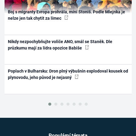
Boj s migranty Evropa prohrála, míní Stoniš. Podle Mlejnka je
nelze jen tak chytit za límec
Nikdy nezpochybňujte voliče ANO, smál se Staněk. Dle
průzkumu mají za lídra opozice Babiše
Poplach v Bulharsku: Dron plný výbušnin explodoval kousek od
plynovodu, jeho původ je nejasný
Populární témata