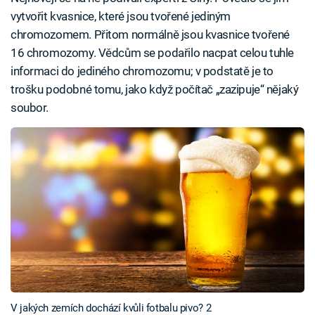
vytvořit kvasnice, které jsou tvořené jediným
chromozomem. Přitom normálně jsou kvasnice tvořené
16 chromozomy. Vědcům se podařilo nacpat celou tuhle
informaci do jediného chromozomu; v podstatě je to
trošku podobné tomu, jako když počítač „zazipuje“ nějaký
soubor.
V jakých zemích dochází kvůli fotbalu pivo? 2