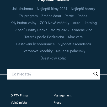
Jak zhubnout
Nejlepší filmy 2024
Nejlepší horory
TV program
Změna času
Partie
Počasí
Kdy budou volby
ZOO Nové začátky
Auto – katalog
7 pádů Honzy Dědka
Volby 2025
Svařené víno
Tatarák podle Pohlreicha
Aloe vera
Pěstování lichořeřišnice
Výpočet ascendentu
Tvarohové knedlíky
Nejlepší palačinky
Švestkový koláč
O FTV Prima
Management
Volná místa
Press