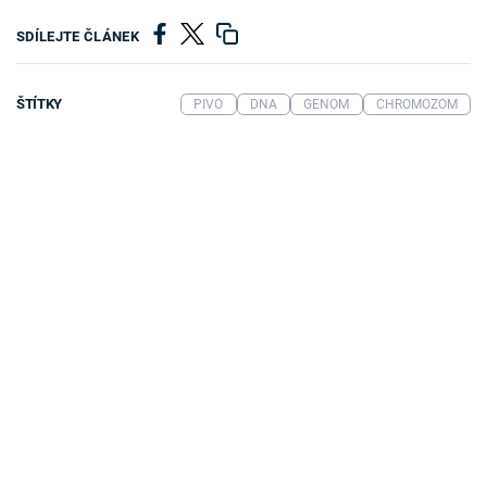
SDÍLEJTE ČLÁNEK
ŠTÍTKY
PIVO
DNA
GENOM
CHROMOZOM