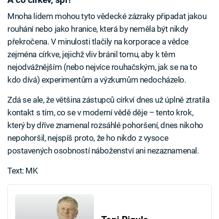
Mnoha lidem mohou tyto vědecké zázraky připadat jakou
rouhání nebo jako hranice, která by neměla být nikdy
překročena. V minulosti tlačily na korporace a vědce
zejména církve, jejichž vliv bránil tomu, aby k těm
nejodvážnějším (nebo nejvíce rouhačským, jak se na to
kdo dívá) experimentům a výzkumům nedocházelo.
Zdá se ale, že většina zástupců církví dnes už úplně ztratila
kontakt s tím, co se v moderní vědě děje – tento krok,
který by dříve znamenal rozsáhlé pohoršení, dnes nikoho
nepohoršil, nejspíš proto, že ho nikdo z vysoce
postavených osobností náboženství ani nezaznamenal.
Text: MK