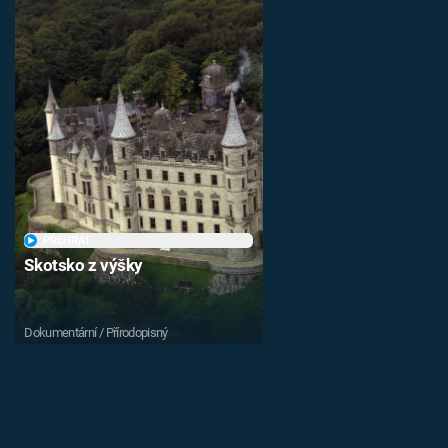
PŘEHRÁT
Skotsko z výšky
Dokumentární / Přírodopisný