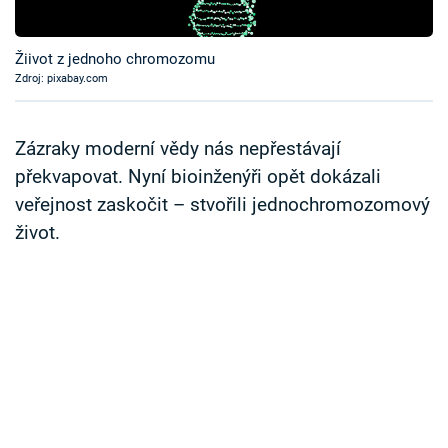
Časopis
Žiivot z jednoho chromozomu
Sledujte prima+
Zdroj: pixabay.com
Přihlášení
Zázraky moderní vědy nás nepřestávají
překvapovat. Nyní bioinženýři opět dokázali
veřejnost zaskočit – stvořili jednochromozomový
Sledujte nás
život.