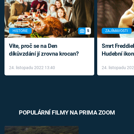
5
HISTORIE
ZAJÍMAVOSTI
Víte, proč se na Den
Smrt Freddie
díkůvzdání jí zrovna krocan?
Hudební ikon
až do konce 
24. listopadu 2022 13:40
24. listopadu 20
léky
POPULÁRNÍ FILMY NA PRIMA ZOOM