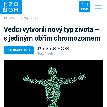
ŽIVĚ
Prima Zoom
■
Zajímavosti
Trendy:
ZRÁDCI
UFO
DRUHÁ SVĚTOVÁ VÁLKA
Vědci vytvořili nový typ života –
ZÁHADY
VETŘELCI DÁVNOVĚKU
s jediným obřím chromozomem
27. srpna 2018 06:00
ZAJÍMAVOSTI
Topi Pigula
Témata
Témata
Pořady
TV Program