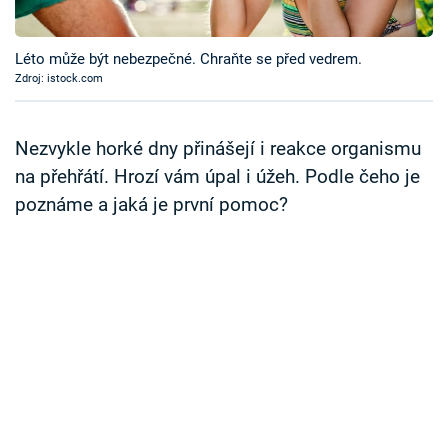
Časopis
Léto může být nebezpečné. Chraňte se před vedrem.
Sledujte prima+
Zdroj: istock.com
Přihlášení
Nezvykle horké dny přinášejí i reakce organismu
na přehřátí. Hrozí vám úpal i úžeh. Podle čeho je
poznáme a jaká je první pomoc?
Sledujte nás