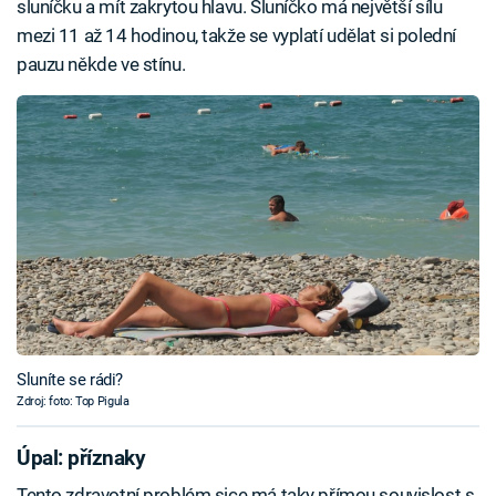
sluníčku a mít zakrytou hlavu. Sluníčko má největší sílu
mezi 11 až 14 hodinou, takže se vyplatí udělat si polední
pauzu někde ve stínu.
Sluníte se rádi?
Zdroj: foto: Top Pigula
Úpal: příznaky
Tento zdravotní problém sice má taky přímou souvislost s