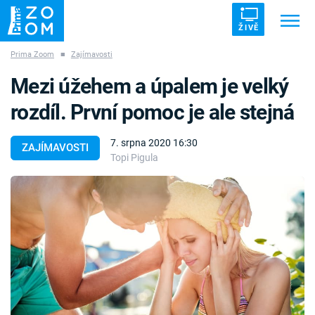
ŽIVĚ
Prima Zoom
■
Zajímavosti
Trendy:
ZRÁDCI
UFO
DRUHÁ SVĚTOVÁ VÁLKA
Mezi úžehem a úpalem je velký
ZÁHADY
VETŘELCI DÁVNOVĚKU
rozdíl. První pomoc je ale stejná
7. srpna 2020 16:30
ZAJÍMAVOSTI
Topi Pigula
Témata
Témata
Pořady
TV Program