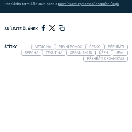
Odesláním formuláře souhlasíte s
podmínkami zpracování osobních údajů
SDÍLEJTE ČLÁNEK
ŠTÍTKY
MEDICÍNA
PRVNÍ POMOC
ČESKO
PŘEHŘÁTÍ
SPRCHA
TEKUTINA
ORGANISMUS
ÚŽEH
ÚPAL
PŘEHŘÁTÍ ORGANISMU