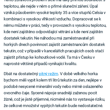
teplotou, ale nejde v něm o přímé sluneční záření. Úpal
vzniká působením vysoké teploty 35 a více stupňů Celsia v
kombinaci s vysokou vlhkostí vzduchu. Dopracovat se k
němu můžete v práci, tedy v provozech s vysokou teplotou,
kde není zajištěno odpovídající větrání a kde není zajištěn
dostatek tekutin. Ne náhodou má zaměstnavatel při
horkých dnech povinnost zajistit zaměstnancům dostatek
tekutin, což v případě v kancelářích pracujících osob stačí
zajistit přístup ke kohoutkové vodě. Ta má v Česku v
naprosté většině případů vynikající kvalitu.
Dbát na dostatečný
pitný režim
. V době velkého horka
bychom měli vypít kolem tří litrů tekutin za den, nejlépe v
podobě nesycené minerální vody nebo mírně oslazeného
ovocného čaje. Sycené nápoje snadněji zaženou pocit
žízně, což je jistě příjemné, nicméně nás to vystavuje riziku,
že celkové množství vypitých tekutin bude nedostatečné.