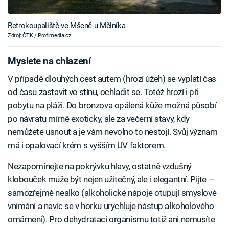
Retrokoupaliště ve Mšeně u Mělníka
Zdroj: ČTK / Profimedia.cz
Myslete na chlazení
V případě dlouhých cest autem (hrozí úžeh) se vyplatí čas
od času zastavit ve stínu, ochladit se. Totéž hrozí i při
pobytu na pláži. Do bronzova opálená kůže možná působí
po návratu mírně exoticky, ale za večerní stavy, kdy
nemůžete usnout a je vám nevolno to nestojí. Svůj význam
má i opalovací krém s vyšším UV faktorem.
Nezapomínejte na pokrývku hlavy, ostatně vzdušný
klobouček může být nejen užitečný, ale i elegantní. Pijte –
samozřejmě nealko (alkoholické nápoje otupují smyslové
vnímání a navíc se v horku urychluje nástup alkoholového
omámení). Pro dehydrataci organismu totiž ani nemusíte