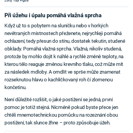
Zdroj: Topi Pigula
Při úžehu i úpalu pomáhá vlažná sprcha
Když už to s pobytem na sluníčku nebo v horkých
nevětraných místnostech přeženete, nejrychleji pomáhá
ochlazení, tedy přesun do stínu, dostatek tekutin, studené
obklady. Pomáhá vlažná sprcha. Vlažná, nikoliv studená,
protože by mohlo dojít k náhlé a rychlé změně teploty, na
kterou tělo reaguje změnou krevního tlaku, což může mít
za následek mdloby. A omdlít ve sprše může znamenat
rozseknutou hlavu o kachlíčkovaný roh či zlomenou
končetinu.
Není důležité rozlišit, o jaké postižení se jedná, první
pomoc je totiž stejná. Nicméně pokud byste přece jen
chtěli mnemotechnickou pomůcku na rozeznání obou
postižení, tak slunce žhne – proto způsobuje úžeh.