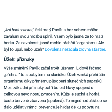
„
Asi budu blinkat
,“ řekl malý Pavlík a bez sebemenšího
zaváhání svou hrozbu splnil. Všem bylo jasné, že to má z
horka. Za nevolnost jasně mohlo přehřátí organismu. Ale
byl to úpal, nebo úžeh?
Dovolená nezačala zrovna šťastně.
Úžeh: příznaky
Výše zmíněný Pavlík začal trpět úžehem. Lidově řečeno
„přehnal“ to s pobytem na sluníčku. Úžeh vzniká přehřátím
organismu díky přímému působení slunečních paprsků.
Mezi základní příznaky patří bolest hlavy spojená s
celkovou nevolností, zvracením. Kůže je suchá a horká,
často červeně zbarvená (spálená). To nejjednodušší, co se
dalo udělat v rámci prevence, je hlídat délku pobytu na