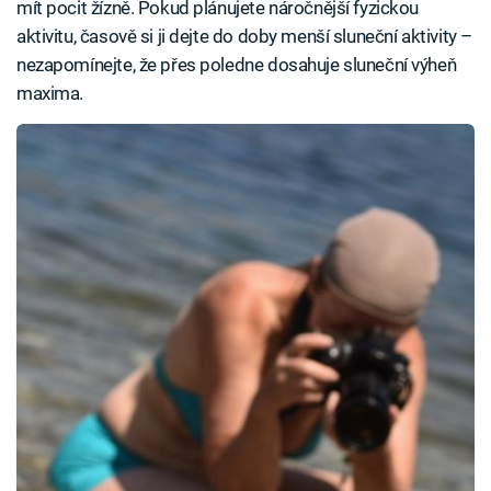
mít pocit žízně. Pokud plánujete náročnější fyzickou
aktivitu, časově si ji dejte do doby menší sluneční aktivity –
nezapomínejte, že přes poledne dosahuje sluneční výheň
maxima.