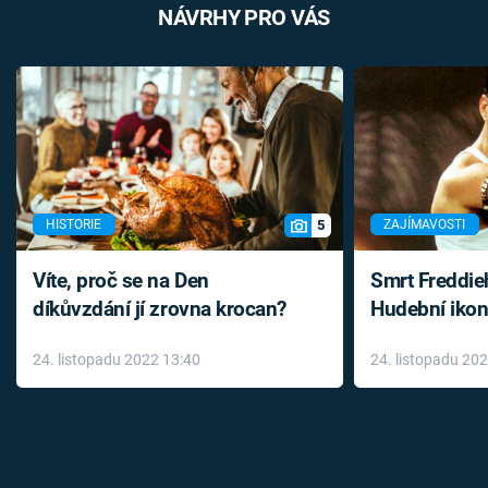
NÁVRHY PRO VÁS
5
HISTORIE
ZAJÍMAVOSTI
Víte, proč se na Den
Smrt Freddie
díkůvzdání jí zrovna krocan?
Hudební ikon
až do konce 
24. listopadu 2022 13:40
24. listopadu 20
léky