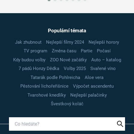
Populární témata
Jak zhubnout
Nejlepší filmy 2024
Nejlepší horory
TV program
Změna času
Partie
Počasí
Kdy budou volby
ZOO Nové začátky
Auto – katalog
7 pádů Honzy Dědka
Volby 2025
Svařené víno
Tatarák podle Pohlreicha
Aloe vera
Pěstování lichořeřišnice
Výpočet ascendentu
Tvarohové knedlíky
Nejlepší palačinky
Švestkový koláč