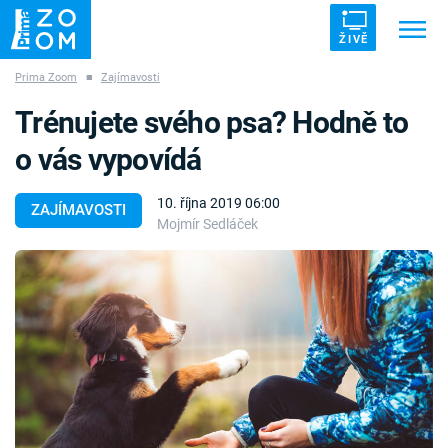
ŽIVĚ
Prima Zoom
■
Zajímavosti
Trendy:
ZRÁDCI
UFO
DRUHÁ SVĚTOVÁ VÁLKA
Trénujete svého psa? Hodně to
ZÁHADY
VETŘELCI DÁVNOVĚKU
o vás vypovídá
10. října 2019 06:00
ZAJÍMAVOSTI
Mojmír Sedláček
Témata
Témata
Pořady
TV Program