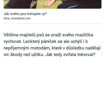
Časopis
Jak svého psa trénujete vy?
Sledujte prima+
Zdroj: istockphoto.com
Přihlášení
Většina majitelů psů se snaží svého mazlíčka
vychovat. Leckterý páníček se ale uchýlí i k
nepříjemným metodám, které v důsledku nadělají
Sledujte nás
víc škody než užitku. Jak tedy zvířata trénovat?