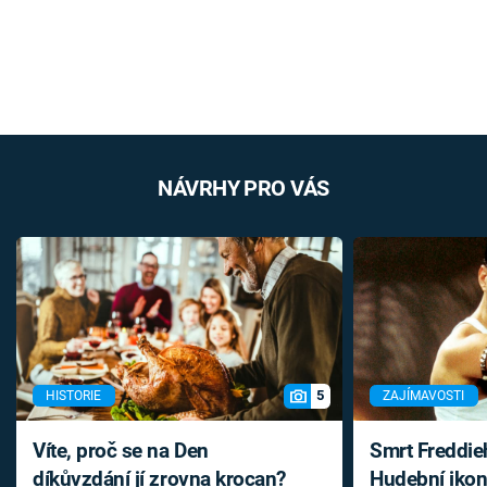
NÁVRHY PRO VÁS
5
HISTORIE
ZAJÍMAVOSTI
Víte, proč se na Den
Smrt Freddie
díkůvzdání jí zrovna krocan?
Hudební ikon