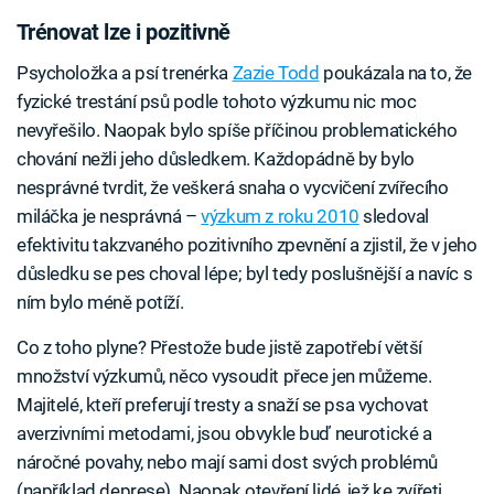
Trénovat lze i pozitivně
Psycholožka a psí trenérka
Zazie Todd
poukázala na to, že
fyzické trestání psů podle tohoto výzkumu nic moc
nevyřešilo. Naopak bylo spíše příčinou problematického
chování nežli jeho důsledkem. Každopádně by bylo
nesprávné tvrdit, že veškerá snaha o vycvičení zvířecího
miláčka je nesprávná –
výzkum z roku 2010
sledoval
efektivitu takzvaného pozitivního zpevnění a zjistil, že v jeho
důsledku se pes choval lépe; byl tedy poslušnější a navíc s
ním bylo méně potíží.
Co z toho plyne? Přestože bude jistě zapotřebí větší
množství výzkumů, něco vysoudit přece jen můžeme.
Majitelé, kteří preferují tresty a snaží se psa vychovat
averzivními metodami, jsou obvykle buď neurotické a
náročné povahy, nebo mají sami dost svých problémů
(například deprese). Naopak otevření lidé, jež ke zvířeti