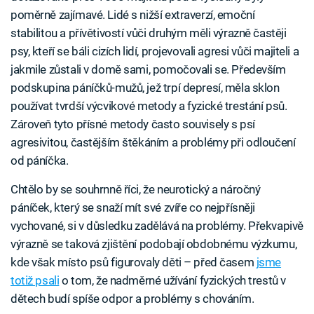
poměrně zajímavé. Lidé s nižší extraverzí, emoční
stabilitou a přívětivostí vůči druhým měli výrazně častěji
psy, kteří se báli cizích lidí, projevovali agresi vůči majiteli a
jakmile zůstali v domě sami, pomočovali se. Především
podskupina páníčků-mužů, jež trpí depresí, měla sklon
používat tvrdší výcvikové metody a fyzické trestání psů.
Zároveň tyto přísné metody často souvisely s psí
agresivitou, častějším štěkáním a problémy při odloučení
od páníčka.
Chtělo by se souhrnně říci, že neurotický a náročný
páníček, který se snaží mít své zvíře co nejpřísněji
vychované, si v důsledku zadělává na problémy. Překvapivě
výrazně se taková zjištění podobají obdobnému výzkumu,
kde však místo psů figurovaly děti – před časem
jsme
totiž psali
o tom, že nadměrné užívání fyzických trestů v
dětech budí spíše odpor a problémy s chováním.