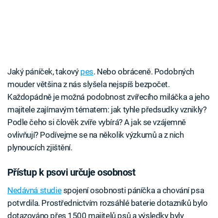
Jaký páníček, takový
pes
. Nebo obráceně. Podobných
mouder většina z nás slyšela nejspíš bezpočet.
Každopádně je možná podobnost zvířecího miláčka a jeho
majitele zajímavým tématem: jak tyhle předsudky vznikly?
Podle čeho si člověk zvíře vybírá? A jak se vzájemně
ovlivňují? Podívejme se na několik výzkumů a z nich
plynoucích zjištění.
Přístup k psovi určuje osobnost
Nedávná studie
spojení osobnosti páníčka a chování psa
potvrdila. Prostřednictvím rozsáhlé baterie dotazníků bylo
dotazováno přes 1500 majitelů psů a výsledky byly