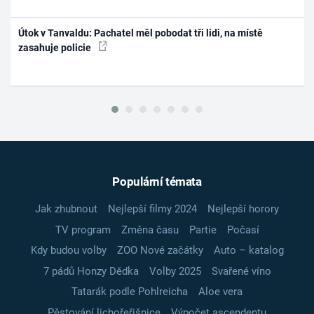
Útok v Tanvaldu: Pachatel měl pobodat tři lidi, na místě
zasahuje policie
Populární témata
Jak zhubnout
Nejlepší filmy 2024
Nejlepší horory
TV program
Změna času
Partie
Počasí
Kdy budou volby
ZOO Nové začátky
Auto – katalog
7 pádů Honzy Dědka
Volby 2025
Svařené víno
Tatarák podle Pohlreicha
Aloe vera
Pěstování lichořeřišnice
Výpočet ascendentu