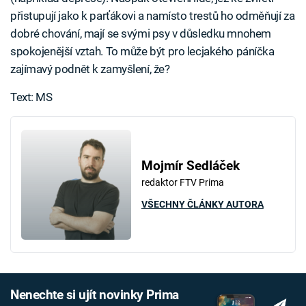
přistupují jako k parťákovi a namísto trestů ho odměňují za
dobré chování, mají se svými psy v důsledku mnohem
spokojenější vztah. To může být pro lecjakého páníčka
zajímavý podnět k zamyšlení, že?
Text: MS
Mojmír Sedláček
redaktor FTV Prima
VŠECHNY ČLÁNKY AUTORA
Nenechte si ujít novinky Prima