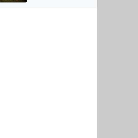
US
tornádem
RSUS
ZE A