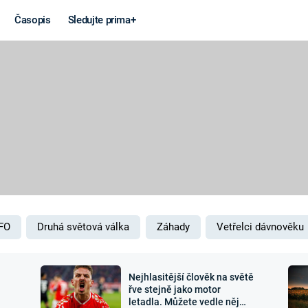
Časopis
Sledujte prima+
Věda a
Války
technika
STUDENÁ V
KORONAVIRUS
VÁLKA VE
VIETNAMU
VESMÍR
VÁLEČNÉ FI
MARS
SERIÁLY
FO
Druhá světová válka
Záhady
Vetřelci dávnověku
Nejhlasitější člověk na světě
Záhady a
Zajímav
řve stejně jako motor
letadla. Můžete vedle něj
konspirace