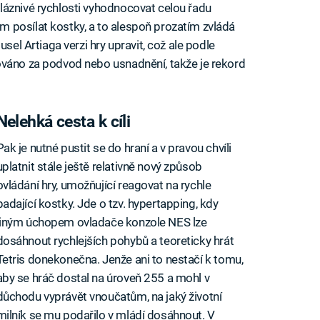
láznivé rychlosti vyhodnocovat celou řadu
 posílat kostky, a to alespoň prozatím zvládá
usel Artiaga verzi hry upravit, což ale podle
ováno za podvod nebo usnadnění, takže je rekord
Nelehká cesta k cíli
Pak je nutné pustit se do hraní a v pravou chvíli
uplatnit stále ještě relativně nový způsob
ovládání hry, umožňující reagovat na rychle
padající kostky. Jde o tzv. hypertapping, kdy
jiným úchopem ovladače konzole NES lze
dosáhnout rychlejších pohybů a teoreticky hrát
Tetris donekonečna. Jenže ani to nestačí k tomu,
aby se hráč dostal na úroveň 255 a mohl v
důchodu vyprávět vnoučatům, na jaký životní
milník se mu podařilo v mládí dosáhnout. V