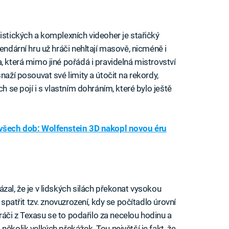
istických a komplexních videoher je stařičký
endární hru už hráči nehltají masově, nicméně i
, která mimo jiné pořádá i pravidelná mistrovství
naží posouvat své limity a útočit na rekordy,
ch se pojí i s vlastním dohráním, které bylo ještě
 všech dob: Wolfenstein 3D nakopl novou éru
zal, že je v lidských silách překonat vysokou
 spatřit tzv. znovuzrození, kdy se počítadlo úrovní
 Hráči z Texasu se to podařilo za necelou hodinu a
několik velkých překážek. Tou největší je fakt, že