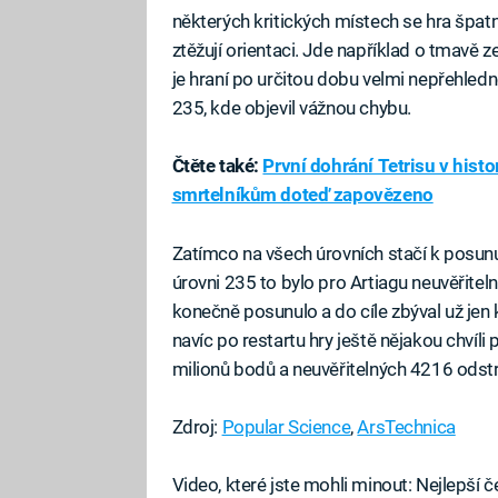
některých kritických místech se hra špat
ztěžují orientaci. Jde například o tmavě 
je hraní po určitou dobu velmi nepřehledné
235, kde objevil vážnou chybu.
Čtěte také:
První dohrání Tetrisu v histor
smrtelníkům doteď zapovězeno
Zatímco na všech úrovních stačí k posunu
úrovni 235 to bylo pro Artiagu neuvěřite
konečně posunulo a do cíle zbýval už jen
navíc po restartu hry ještě nějakou chvíli
milionů bodů a neuvěřitelných 4216 odst
Zdroj:
Popular Science
,
ArsTechnica
Video, které jste mohli minout: Nejlepší č