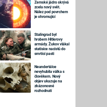
Zemské jádro skrývá
zcela nový svět.
Nález pod povrchem
je ohromující
Stalingrad byl
hrobem Hitlerovy
armády. Žukov vlákal
statisíce nacistů do
smrtící pasti
Neandertálce
nevyhubila válka s
člověkem. Nový
objev ukazuje na
zkázonosné
rozhodnutí