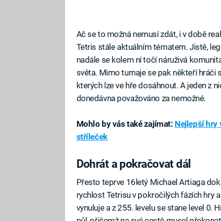
Ač se to možná nemusí zdát, i v době real
Tetris stále aktuálním tématem. Jistě, leg
nadále se kolem ní točí náruživá komunita
světa. Mimo turnaje se pak někteří hráči s
kterých lze ve hře dosáhnout. A jeden z ni
donedávna považováno za nemožné.
Mohlo by vás také zajímat:
Nejlepší hry
stříleček
Dohrát a pokračovat dál
Přesto teprve 16letý Michael Artiaga doká
rychlost Tetrisu v pokročilých fázích hry a
vynuluje a z 255. levelu se stane level 0.
půl, přičemž na své cestě musel překonat 