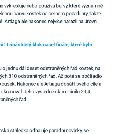
ně vykresluje nebo používá barvy, které významně
zelenou barvu kostek na černém pozadí hry, takže
. Artiaga ale nakonec nejvíce narazil na úrovni
ii: Třináctiletý kluk našel finále, které bylo
 o jednu dál deset odstraněných řad kostek, na
lných 810 odstraněných řad. Až poté se počítadlo
 kousek. Nakonec ale Artiaga dosáhl svého cíle a
 pokračoval. Jeho výsledné skóre činilo 29,4
raněných řad.
eská střílečka odhaluje parádní novinky, se