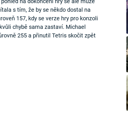
 pohled na dokončení hry se ale může
ítala s tím, že by se někdo dostal na
roveň 157, kdy se verze hry pro konzoli
vůli chybě sama zastaví. Michael
rovně 255 a přinutil Tetris skočit zpět