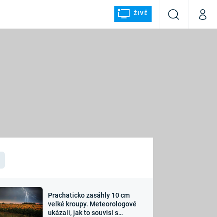
ŽIVĚ
Vyhledávání
Můj p
Prima+
ÁLKA
CNN Prima NEWS
Prima FRESH
Prima LIVING
LMY A
Prima Ženy
Prima LAJK
Prachaticko zasáhly 10 cm
osti
velké kroupy. Meteorologové
Sledujte nás
ukázali, jak to souvisí s