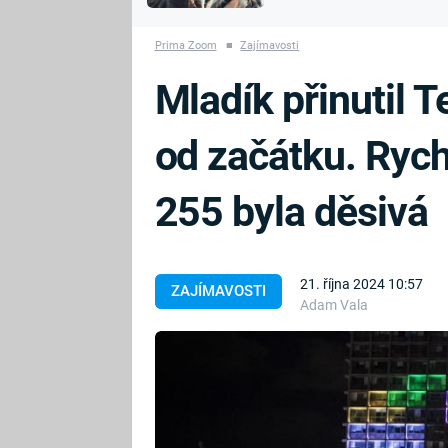
MARIE TEREZIE
vyhynuli
ADOLF HITLER
NAPOLEON
Prima Zoom
■
Zajímavosti
BONAPARTE
ATENTÁT NA
Mladík přinutil T
REINHARDA
BRITSKÁ
HEYDRICHA
KRÁLOVSKÁ
od začátku. Rych
RODINA
PRVNÍ SVĚTOVÁ
VÁLKA
255 byla děsivá
21. října 2024 10:57
ZAJÍMAVOSTI
Adam Vala