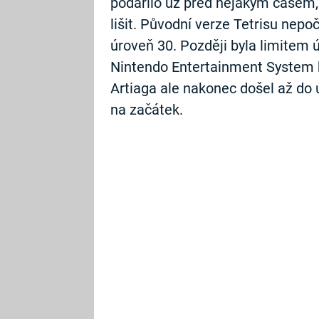
podařilo už před nějakým časem,
lišit. Původní verze Tetrisu nepoč
úroveň 30. Později byla limitem ú
Nintendo Entertainment System k
Artiaga ale nakonec došel až do ú
na začátek.