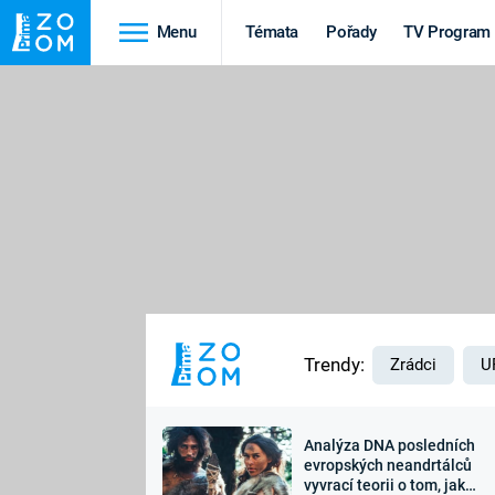
Menu
Témata
Pořady
TV Program
Cestování
Historie
HRADY A ZÁMKY
VIKINGOVÉ
HEDVÁBNÁ STEZKA
EPIDEMIE A
PANDEMIE
PŘÍRODA
STAROVĚKÝ EGYPT
Trendy:
Zrádci
U
Analýza DNA posledních
Druhá
Výročí
evropských neandrtálců
vyvrací teorii o tom, jak
světová válka