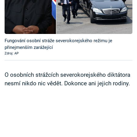
Časopis
Sledujte prima+
Přihlášení
Fungování osobní stráže severokorejského režimu je
přinejmenším zarážející
Zdroj: AP
Sledujte nás
O osobních strážcích severokorejského diktátora
nesmí nikdo nic vědět. Dokonce ani jejich rodiny.