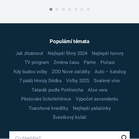
Populární témata
Jak zhubnout
Nejlepší filmy 2024
Nejlepší horory
TV program
Změna času
Partie
Počasí
Kdy budou volby
ZOO Nové začátky
Auto – katalog
7 pádů Honzy Dědka
Volby 2025
Svařené víno
Tatarák podle Pohlreicha
Aloe vera
Pěstování lichořeřišnice
Výpočet ascendentu
Tvarohové knedlíky
Nejlepší palačinky
Švestkový koláč