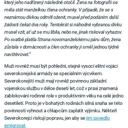
který jeho nadřízený následně otočil. Žena na fotografii se
měla stát manželkou člena ochranky. V případě, že se s
neznámou dívkou odmítl oženit, musel před podáním další
žádosti čekat dva roky. Tentokrát si náhodně vybranou dívku
musel vzít, ať už se mu líbila, nebo ne, jinak riskoval vyhazov.
Po svatbě platila Strana novomanželskému páru dům, žena
zůstala v domácnosti a člen ochranky ji směl jednou týdně
navštěvovat.
“
Muži rovněž musí být pohlední, stejně vysocí elitní vojáci
severokorejské armády se speciálním výcvikem.
Severokorejští muži mají rovněž povinnou základní
vojenskou službu v délce deseti let, což v praxi znamená
zablokování rodinné role v produktivním věku na celé jedno
desetiletí. Proto je v bohatých rodinách silná snaha se této
povinnosti vyhnout a chlapcům zaplatit výjimku. Někteří
Severokorejci riskují popravu, jen aby se
jim povedlo
emigrovat
.