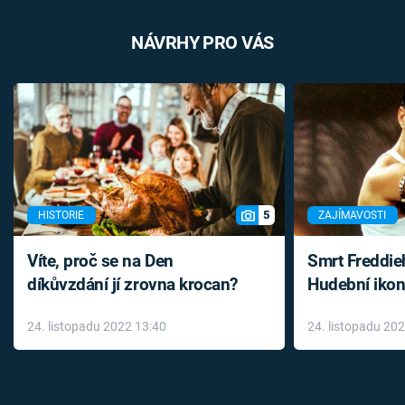
NÁVRHY PRO VÁS
5
HISTORIE
ZAJÍMAVOSTI
Víte, proč se na Den
Smrt Freddie
díkůvzdání jí zrovna krocan?
Hudební ikon
až do konce 
24. listopadu 2022 13:40
24. listopadu 20
léky