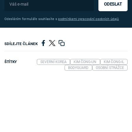
ODESLAT
Odesláním formuláře souhlasíte s
podmínkami zpracování osobních údajů
SDÍLEJTE ČLÁNEK
ŠTÍTKY
SEVERNÍ KOREA
KIM ČONG-UN
KIM ČONG-IL
BODYGUARD
OSOBNÍ STRÁŽCE