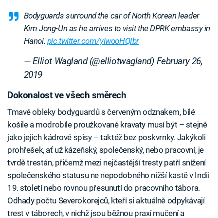
Bodyguards surround the car of North Korean leader
Kim Jong-Un as he arrives to visit the DPRK embassy in
Hanoi.
pic.twitter.com/yiwooHQIbr
— Elliot Wagland (@elliotwagland)
February 26,
2019
Dokonalost ve všech směrech
Tmavé obleky bodyguardů s červeným odznakem, bílé
košile a modrobíle proužkované kravaty musí být – stejně
jako jejich kádrové spisy – taktéž bez poskvrnky. Jakýkoli
prohřešek, ať už kázeňský, společenský, nebo pracovní, je
tvrdě trestán, přičemž mezi nejčastější tresty patří snížení
společenského statusu ne nepodobného nižší kastě v Indii
19. století nebo rovnou přesunutí do pracovního tábora.
Odhady počtu Severokorejců, kteří si aktuálně odpykávají
trest v táborech, v nichž jsou běžnou praxí mučení a