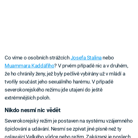
Co víme o osobních strážcích
Josefa Stalina
nebo
Muammara Kaddáfího
? V prvém případě nic a v druhém,
že ho chránily ženy, jež byly pečlivě vybírány už v mládí a
tvořily součást jeho sexuálního harému. V případě
severokorejského režimu jde utajení do ještě
extrémnějších poloh.
Nikdo nesmí nic vědět
Severokorejský režim je postaven na systému vzájemného
špiclování a udávání. Nesmí se zpívat jiné písně než ty
oslavující Velkého vůdce nebo režim. Zakázaný je poslech