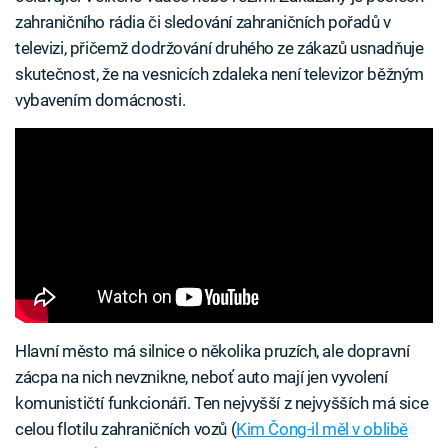
zahraničního rádia či sledování zahraničních pořadů v
televizi, přičemž dodržování druhého ze zákazů usnadňuje
skutečnost, že na vesnicích zdaleka není televizor běžným
vybavením domácnosti.
Hlavní město má silnice o několika pruzích, ale dopravní
zácpa na nich nevznikne, neboť auto mají jen vyvolení
komunističtí funkcionáři. Ten nejvyšší z nejvyšších má sice
celou flotilu zahraničních vozů (
Kim Čong-il měl v oblibě