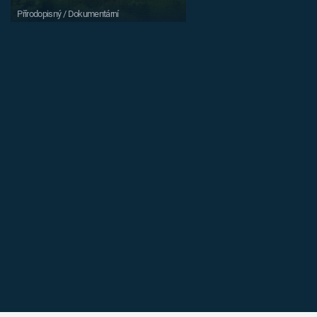
Přírodopisný / Dokumentární