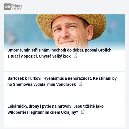
Úmorné, ministři s námi nechodí do debat, popsal Grolich
situaci v opozici. Chystá velký krok
Bartošek k Turkovi: Hyenismus a nehoráznost. Ke stíhání by
ho Sněmovna vydala, míní Vondráček
Lékárničky, drony i pytle na mrtvoly: Jsou tržiště jako
Wildberries legitimním cílem Ukrajiny?