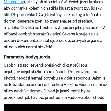
Mercedesy
), ale i ty při státních návštěvách jezdí krokem,
aby ochranka kolem nich stihla klusat a tvořit živý lidský
štít. Při prohřešku bývají trestány celé rodiny, a to často i
do třetí generace zpět. To znamená, že při přešlapu
mladého člověka se trestu nevyhnou ani jeho prarodiče. V
případě osobních strážců vládců Severní Koreje se ale
osobní dokumentace stahuje z očí dozorových orgánů a
nikdo o nich nesmí nic vědět.
Parametry bodyguarda
Osobní strážci severokorejských diktátorů jsou
nejutajovanější složkou společnosti. Preferováni jsou
sirotci, neboť ti nemají potřebu se vidět s rodinou. Jakmile
se totiž stanou osobní ochrankou Velkého vůdce, nesmí už
nikdy navštívit domov. Důvod je jasný, mohli by se
prořeknout, jak to v bezprostředním vůdcově okolí chodí.