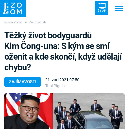
ŽIVĚ
Prima Zoom
■
Zajímavosti
Trendy:
ZRÁDCI
UFO
DRUHÁ SVĚTOVÁ VÁLKA
Těžký život bodyguardů
ZÁHADY
VETŘELCI DÁVNOVĚKU
Kim Čong-una: S kým se smí
oženit a kde skončí, když udělají
chybu?
Témata
21. září 2021 07:50
ZAJÍMAVOSTI
Topi Pigula
Témata
Pořady
TV Program