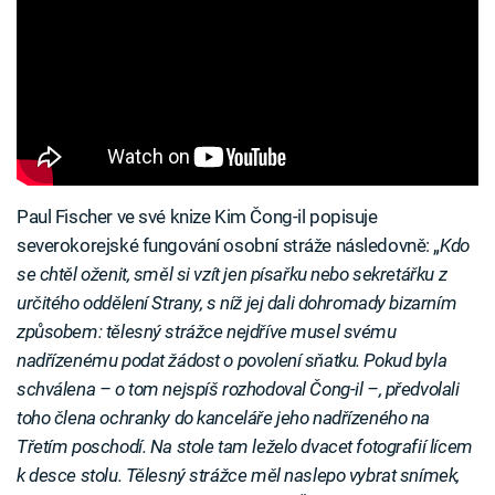
Paul Fischer ve své knize Kim Čong-il popisuje
severokorejské fungování osobní stráže následovně: „
Kdo
se chtěl oženit, směl si vzít jen písařku nebo sekretářku z
určitého oddělení Strany, s níž jej dali dohromady bizarním
způsobem: tělesný strážce nejdříve musel svému
nadřízenému podat žádost o povolení sňatku. Pokud byla
schválena – o tom nejspíš rozhodoval Čong-il –, předvolali
toho člena ochranky do kanceláře jeho nadřízeného na
Třetím poschodí. Na stole tam leželo dvacet fotografií lícem
k desce stolu. Tělesný strážce měl naslepo vybrat snímek,