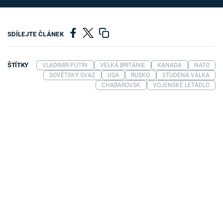
SDÍLEJTE ČLÁNEK
ŠTÍTKY
VLADIMIR PUTIN
VELKÁ BRITÁNIE
KANADA
NATO
SOVĚTSKÝ SVAZ
USA
RUSKO
STUDENÁ VÁLKA
CHABAROVSK
VOJENSKÉ LETADLO