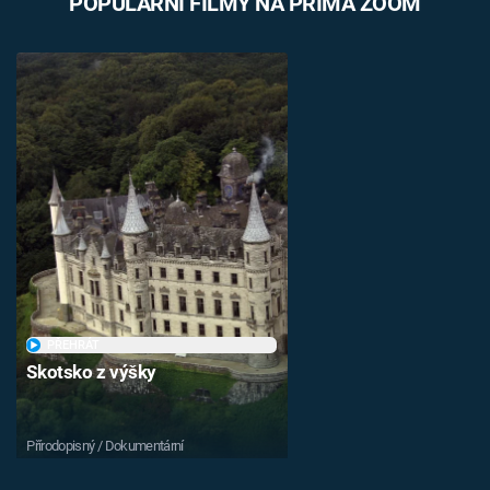
POPULÁRNÍ FILMY NA PRIMA ZOOM
PŘEHRÁT
Skotsko z výšky
Přírodopisný / Dokumentární