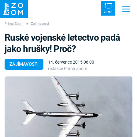
ŽIVĚ
Prima Zoom
■
Zajímavosti
Trendy:
ZRÁDCI
UFO
DRUHÁ SVĚTOVÁ VÁLKA
Ruské vojenské letectvo padá
ZÁHADY
VETŘELCI DÁVNOVĚKU
jako hrušky! Proč?
14. července 2015 06:00
ZAJÍMAVOSTI
redakce Prima Zoom
Témata
Témata
Pořady
TV Program