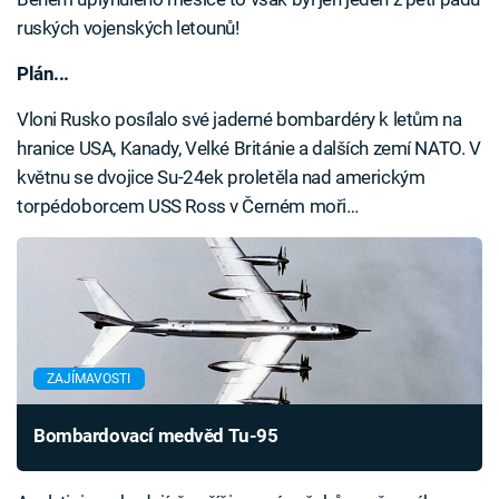
ruských vojenských letounů!
Plán...
Vloni Rusko posílalo své jaderné bombardéry k letům na
hranice USA, Kanady, Velké Británie a dalších zemí NATO. V
květnu se dvojice Su-24ek proletěla nad americkým
torpédoborcem USS Ross v Černém moři…
ZAJÍMAVOSTI
Bombardovací medvěd Tu-95