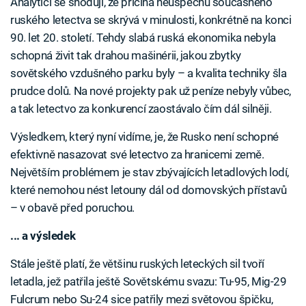
Analytici se shodují, že příčina neúspěchů současného
ruského letectva se skrývá v minulosti, konkrétně na konci
90. let 20. století. Tehdy slabá ruská ekonomika nebyla
schopná živit tak drahou mašinérii, jakou zbytky
sovětského vzdušného parku byly – a kvalita techniky šla
prudce dolů. Na nové projekty pak už peníze nebyly vůbec,
a tak letectvo za konkurencí zaostávalo čím dál silněji.
Výsledkem, který nyní vidíme, je, že Rusko není schopné
efektivně nasazovat své letectvo za hranicemi země.
Největším problémem je stav zbývajících letadlových lodí,
které nemohou nést letouny dál od domovských přístavů
– v obavě před poruchou.
... a výsledek
Stále ještě platí, že většinu ruských leteckých sil tvoří
letadla, jež patřila ještě Sovětskému svazu: Tu-95, Mig-29
Fulcrum nebo Su-24 sice patřily mezi světovou špičku,