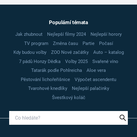
Populární témata
Jak zhubnout
Nejlepší filmy 2024
Nejlepší horory
TV program
Změna času
Partie
Počasí
Kdy budou volby
ZOO Nové začátky
Auto – katalog
7 pádů Honzy Dědka
Volby 2025
Svařené víno
Tatarák podle Pohlreicha
Aloe vera
Pěstování lichořeřišnice
Výpočet ascendentu
Tvarohové knedlíky
Nejlepší palačinky
Švestkový koláč