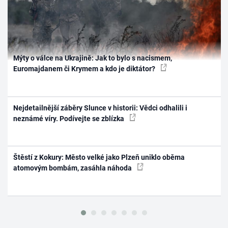
Mýty o válce na Ukrajině: Jak to bylo s nacismem,
Euromajdanem či Krymem a kdo je diktátor?
Nejdetailnější záběry Slunce v historii: Vědci odhalili i
neznámé víry. Podívejte se zblízka
Štěstí z Kokury: Město velké jako Plzeň uniklo oběma
atomovým bombám, zasáhla náhoda