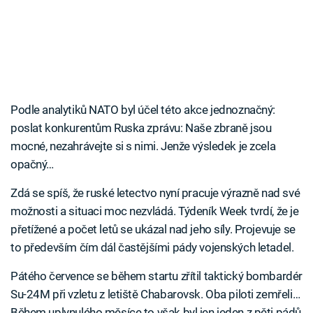
Podle analytiků NATO byl účel této akce jednoznačný:
poslat konkurentům Ruska zprávu: Naše zbraně jsou
mocné, nezahrávejte si s nimi. Jenže výsledek je zcela
opačný…
Zdá se spíš, že ruské letectvo nyní pracuje výrazně nad své
možnosti a situaci moc nezvládá. Týdeník Week tvrdí, že je
přetížené a počet letů se ukázal nad jeho síly. Projevuje se
to především čím dál častějšími pády vojenských letadel.
Pátého července se během startu zřítil taktický bombardér
Su-24M při vzletu z letiště Chabarovsk. Oba piloti zemřeli…
Během uplynulého měsíce to však byl jen jeden z pěti pádů