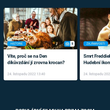
5
HISTORIE
ZAJÍMAVOSTI
Víte, proč se na Den
Smrt Freddie
díkůvzdání jí zrovna krocan?
Hudební ikon
až do konce 
24. listopadu 2022 13:40
24. listopadu 20
léky