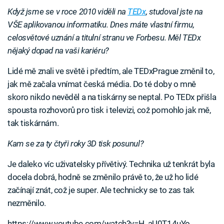
Když jsme se v roce 2010 viděli na
TEDx
, studoval jste na
VŠE aplikovanou informatiku. Dnes máte vlastní firmu,
celosvětové uznání a titulní stranu ve Forbesu. Měl TEDx
nějaký dopad na vaši kariéru?
Lidé mě znali ve světě i předtím, ale TEDxPrague změnil to,
jak mě začala vnímat česká média. Do té doby o mně
skoro nikdo nevěděl a na tiskárny se neptal. Po TEDx přišla
spousta rozhovorů pro tisk i televizi, což pomohlo jak mě,
tak tiskárnám.
Kam se za ty čtyři roky 3D tisk posunul?
Je daleko víc uživatelsky přívětivý. Technika už tenkrát byla
docela dobrá, hodně se změnilo právě to, že už ho lidé
začínají znát, což je super. Ale technicky se to zas tak
nezměnilo.
https://www.youtube.com/watch?v=H_aU0T14uYo