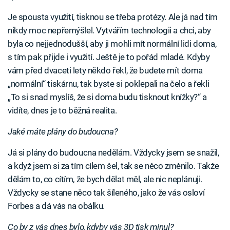
Je spousta využití, tisknou se třeba protézy. Ale já nad tím
nikdy moc nepřemýšlel. Vytvářím technologii a chci, aby
byla co nejjednodušší, aby ji mohli mít normální lidi doma,
s tím pak přijde i využití. Ještě je to pořád mladé. Kdyby
vám před dvaceti lety někdo řekl, že budete mít doma
„normální“ tiskárnu, tak byste si poklepali na čelo a řekli
„To si snad myslíš, že si doma budu tisknout knížky?“ a
vidíte, dnes je to běžná realita.
Jaké máte plány do budoucna?
Já si plány do budoucna nedělám. Vždycky jsem se snažil,
a když jsem si za tím cílem šel, tak se něco změnilo. Takže
dělám to, co cítím, že bych dělat měl, ale nic neplánuji.
Vždycky se stane něco tak šíleného, jako že vás osloví
Forbes a dá vás na obálku.
Co by z vás dnes bylo, kdyby vás 3D tisk minul?