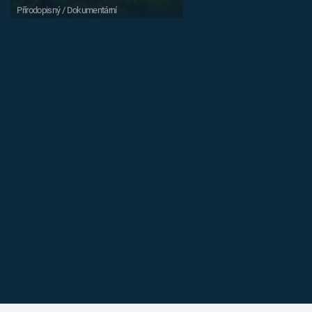
Přírodopisný / Dokumentární