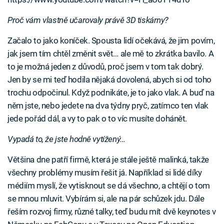
Proč vám vlastně učarovaly právě 3D tiskárny?
Začalo to jako koníček. Spousta lidí očekává, že jim povím,
jak jsem tím chtěl změnit svět… ale mě to zkrátka bavilo. A
to je možná jeden z důvodů, proč jsem v tom tak dobrý.
Jen by se mi teď hodila nějaká dovolená, abych si od toho
trochu odpočinul. Když podnikáte, je to jako vlak. A buď na
něm jste, nebo jedete na dva týdny pryč, zatímco ten vlak
jede pořád dál, a vy to pak o to víc musíte dohánět.
Vypadá to, že jste hodně vytížený…
Většina dne patří firmě, která je stále ještě malinká, takže
všechny problémy musím řešit já. Například si lidé díky
médiím myslí, že vytisknout se dá všechno, a chtějí o tom
se mnou mluvit. Vybírám si, ale na pár schůzek jdu. Dále
řeším rozvoj firmy, různé talky, teď budu mít dvě keynotes v