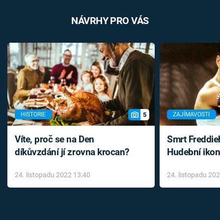
NÁVRHY PRO VÁS
5
HISTORIE
ZAJÍMAVOSTI
Víte, proč se na Den
Smrt Freddie
díkůvzdání jí zrovna krocan?
Hudební ikon
až do konce 
24. listopadu 2022 13:40
24. listopadu 20
léky