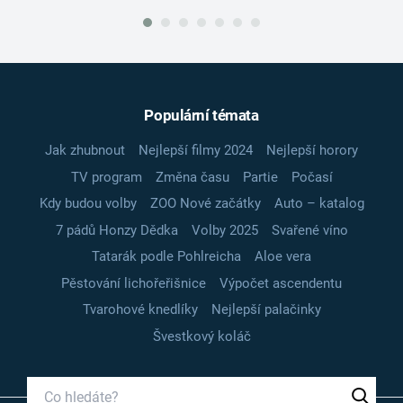
Populární témata
Jak zhubnout
Nejlepší filmy 2024
Nejlepší horory
TV program
Změna času
Partie
Počasí
Kdy budou volby
ZOO Nové začátky
Auto – katalog
7 pádů Honzy Dědka
Volby 2025
Svařené víno
Tatarák podle Pohlreicha
Aloe vera
Pěstování lichořeřišnice
Výpočet ascendentu
Tvarohové knedlíky
Nejlepší palačinky
Švestkový koláč