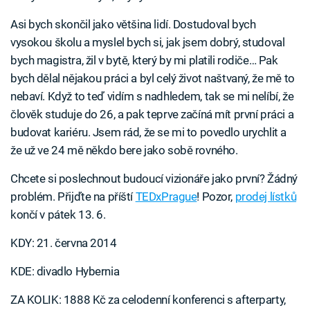
Asi bych skončil jako většina lidí. Dostudoval bych
vysokou školu a myslel bych si, jak jsem dobrý, studoval
bych magistra, žil v bytě, který by mi platili rodiče… Pak
bych dělal nějakou práci a byl celý život naštvaný, že mě to
nebaví. Když to teď vidím s nadhledem, tak se mi nelíbí, že
člověk studuje do 26, a pak teprve začíná mít první práci a
budovat kariéru. Jsem rád, že se mi to povedlo urychlit a
že už ve 24 mě někdo bere jako sobě rovného.
Chcete si poslechnout budoucí vizionáře jako první? Žádný
problém. Přijďte na příští
TEDxPrague
! Pozor,
prodej lístků
končí v pátek 13. 6.
KDY: 21. června 2014
KDE: divadlo Hybernia
ZA KOLIK: 1888 Kč za celodenní konferenci s afterparty,