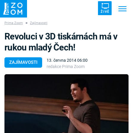
ŽIVĚ
Prima Zoom
■
Zajímavosti
Trendy:
ZRÁDCI
UFO
DRUHÁ SVĚTOVÁ VÁLKA
Revoluci v 3D tiskárnách má v
ZÁHADY
VETŘELCI DÁVNOVĚKU
rukou mladý Čech!
13. června 2014 06:00
ZAJÍMAVOSTI
redakce Prima Zoom
Témata
Témata
Pořady
TV Program