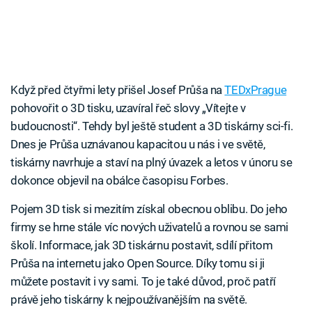
Když před čtyřmi lety přišel Josef Průša na
TEDxPrague
pohovořit o 3D tisku, uzavíral řeč slovy „Vítejte v
budoucnosti“. Tehdy byl ještě student a 3D tiskárny sci-fi.
Dnes je Průša uznávanou kapacitou u nás i ve světě,
tiskárny navrhuje a staví na plný úvazek a letos v únoru se
dokonce objevil na obálce časopisu Forbes.
Pojem 3D tisk si mezitím získal obecnou oblibu. Do jeho
firmy se hrne stále víc nových uživatelů a rovnou se sami
školí. Informace, jak 3D tiskárnu postavit, sdílí přitom
Průša na internetu jako Open Source. Díky tomu si ji
můžete postavit i vy sami. To je také důvod, proč patří
právě jeho tiskárny k nejpoužívanějším na světě.