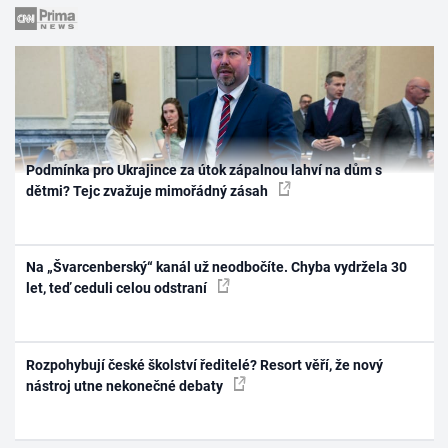
Podmínka pro Ukrajince za útok zápalnou lahví na dům s
dětmi? Tejc zvažuje mimořádný zásah
Na „Švarcenberský“ kanál už neodbočíte. Chyba vydržela 30
let, teď ceduli celou odstraní
Rozpohybují české školství ředitelé? Resort věří, že nový
nástroj utne nekonečné debaty