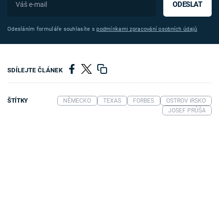
ODESLAT
Odesláním formuláře souhlasíte s
podmínkami zpracování osobních údajů
SDÍLEJTE ČLÁNEK
ŠTÍTKY
NĚMECKO
TEXAS
FORBES
OSTROV IRSKO
JOSEF PRŮŠA