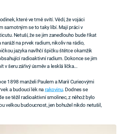
inek, které ve tmě svítí. Vědí, že vojáci
 samotným se to taky líbí. Mají práci v
ticutu. Netuší, že se jim zanedlouho bude říkat
 naráží na prvek radium, nikoliv na rádio,
špičkou jazyka navlhčí špičku štětce okamžik
obsahující radioaktivní radium. Dokonce se jim
v šeru zářivý úsměv a lesklá líčka...
oce 1898 manželi Paulem a Marií Curieovými
prvek a budoucí lék na
rakovinu
. Dodnes se
e se těžil radioaktivní smolinec, z něhož bylo
u velkou budoucnost, jen bohužel nikdo netušil,