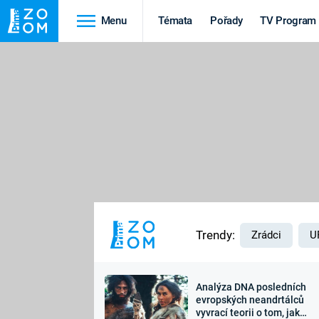
Menu
Témata
Pořady
TV Program
Cestování
Historie
HRADY A ZÁMKY
VIKINGOVÉ
HEDVÁBNÁ STEZKA
EPIDEMIE A
PANDEMIE
PŘÍRODA
STAROVĚKÝ EGYPT
Trendy:
Zrádci
U
Analýza DNA posledních
Druhá
Výročí
evropských neandrtálců
vyvrací teorii o tom, jak
světová válka