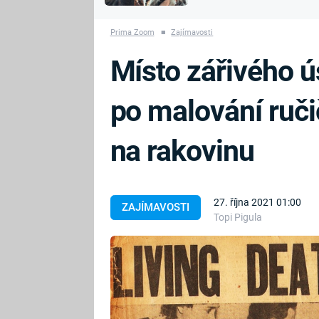
MARIE TEREZIE
vyhynuli
ADOLF HITLER
NAPOLEON
Prima Zoom
■
Zajímavosti
BONAPARTE
ATENTÁT NA
Místo zářivého 
REINHARDA
BRITSKÁ
HEYDRICHA
KRÁLOVSKÁ
po malování ruči
RODINA
PRVNÍ SVĚTOVÁ
VÁLKA
na rakovinu
27. října 2021 01:00
ZAJÍMAVOSTI
Topi Pigula