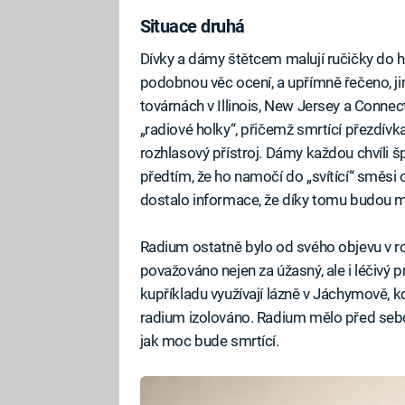
Situace druhá
Dívky a dámy štětcem malují ručičky do hod
podobnou věc ocení, a upřímně řečeno, jim
továrnách v Illinois, New Jersey a Connec
„radiové holky“, přičemž smrtící přezdívka
rozhlasový přístroj. Dámy každou chvíli 
předtím, že ho namočí do „svítící“ směsi 
dostalo informace, že díky tomu budou mít 
Radium ostatně bylo od svého objevu v r
považováno nejen za úžasný, ale i léčivý 
kupříkladu využívají lázně v Jáchymově, kd
radium izolováno. Radium mělo před sebo
jak moc bude smrtící.