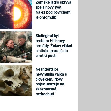
Zemské jádro skrývá
zcela nový svět.
Nález pod povrchem
je ohromující
Stalingrad byl
hrobem Hitlerovy
armády. Žukov vlákal
statisíce nacistů do
smrtící pasti
Neandertálce
nevyhubila válka s
člověkem. Nový
objev ukazuje na
zkázonosné
rozhodnutí