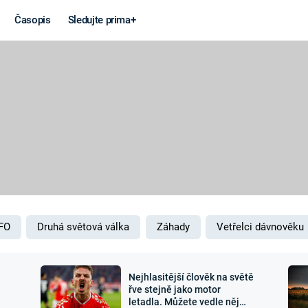
Časopis
Sledujte prima+
Věda a
Války
technika
STUDENÁ V
KORONAVIRUS
VÁLKA VE
VIETNAMU
VESMÍR
VÁLEČNÉ FI
MARS
SERIÁLY
FO
Druhá světová válka
Záhady
Vetřelci dávnověku
Nejhlasitější člověk na světě
Záhady a
Zajímav
řve stejně jako motor
letadla. Můžete vedle něj
konspirace