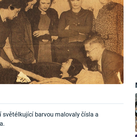
í světélkující barvou malovaly čísla a
a.