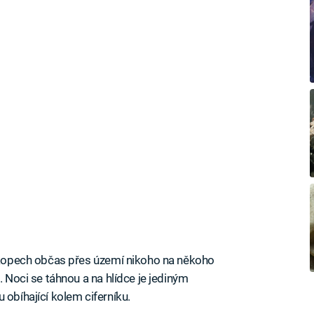
zákopech občas přes území nikoho na někoho
. Noci se táhnou a na hlídce je jediným
 obíhající kolem ciferníku.