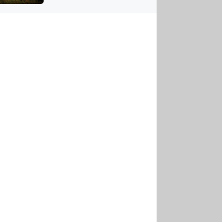
US
tornádem
RSUS
ZE A