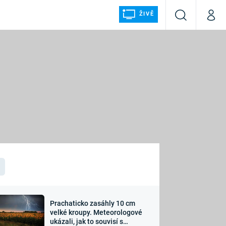
ŽIVĚ
Vyhledávání
Můj p
Prima+
ÁLKA
CNN Prima NEWS
Prima FRESH
Prima LIVING
LMY A
Prima Ženy
Prima LAJK
Prachaticko zasáhly 10 cm
osti
velké kroupy. Meteorologové
Sledujte nás
ukázali, jak to souvisí s