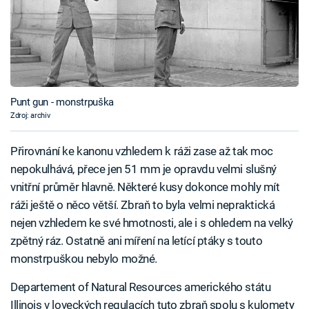
Punt gun - monstrpuška
Zdroj: archiv
Přirovnání ke kanonu vzhledem k ráži zase až tak moc
nepokulhává, přece jen 51 mm je opravdu velmi slušný
vnitřní průměr hlavně. Některé kusy dokonce mohly mít
ráži ještě o něco větší. Zbraň to byla velmi nepraktická
nejen vzhledem ke své hmotnosti, ale i s ohledem na velký
zpětný ráz. Ostatně ani míření na letící ptáky s touto
monstrpuškou nebylo možné.
Departement of Natural Resources amerického státu
Illinois v loveckých regulacích tuto zbraň spolu s kulomety