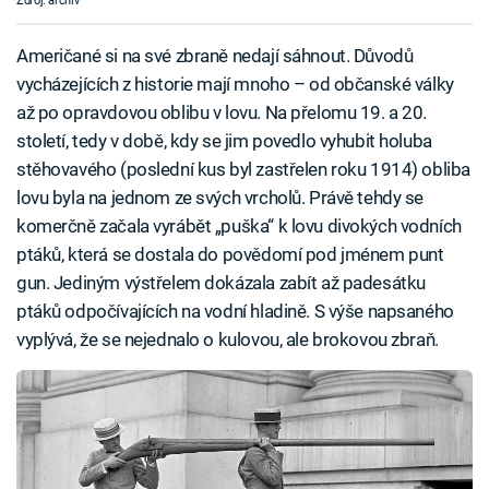
Zdroj: archiv
Američané si na své zbraně nedají sáhnout. Důvodů
vycházejících z historie mají mnoho – od občanské války
až po opravdovou oblibu v lovu. Na přelomu 19. a 20.
století, tedy v době, kdy se jim povedlo vyhubit holuba
stěhovavého (poslední kus byl zastřelen roku 1914) obliba
lovu byla na jednom ze svých vrcholů. Právě tehdy se
komerčně začala vyrábět „puška“ k lovu divokých vodních
ptáků, která se dostala do povědomí pod jménem punt
gun. Jediným výstřelem dokázala zabít až padesátku
ptáků odpočívajících na vodní hladině. S výše napsaného
vyplývá, že se nejednalo o kulovou, ale brokovou zbraň.