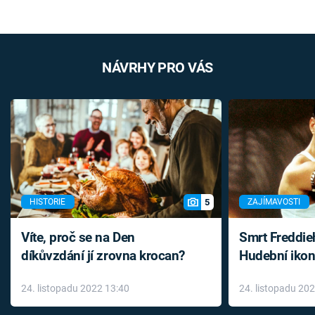
NÁVRHY PRO VÁS
5
HISTORIE
ZAJÍMAVOSTI
Víte, proč se na Den
Smrt Freddie
díkůvzdání jí zrovna krocan?
Hudební ikon
až do konce 
24. listopadu 2022 13:40
24. listopadu 20
léky