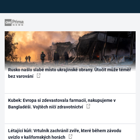
Rusko našlo slabé místo ukrajinské obrany. Útočit může téměř
bez varování
Kubek: Evropa si zdevastovala farmacii, nakupujeme v
Bangladéši. Vojtěch ničí zdravotnictví
Létající kůň: Vrtulník zachránil zvíře, které během závodu
uvízlo v kalifornských horách