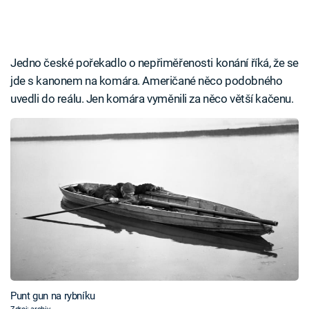
Jedno české pořekadlo o nepřiměřenosti konání říká, že se
jde s kanonem na komára. Američané něco podobného
uvedli do reálu. Jen komára vyměnili za něco větší kačenu.
Punt gun na rybníku