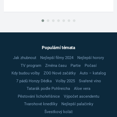
Populární témata
Jak zhubnout
Nejlepší filmy 2024
Nejlepší horory
TV program
Změna času
Partie
Počasí
Kdy budou volby
ZOO Nové začátky
Auto – katalog
7 pádů Honzy Dědka
Volby 2025
Svařené víno
Tatarák podle Pohlreicha
Aloe vera
Pěstování lichořeřišnice
Výpočet ascendentu
Tvarohové knedlíky
Nejlepší palačinky
Švestkový koláč