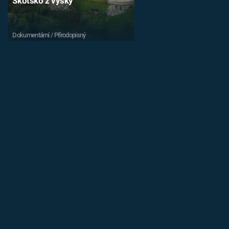
Skotsko z výšky
Dokumentární / Přírodopisný