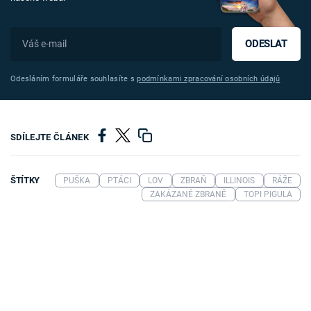
ODESLAT
Odesláním formuláře souhlasíte s
podmínkami zpracování osobních údajů
SDÍLEJTE ČLÁNEK
ŠTÍTKY
PUŠKA
PTÁCI
LOV
ZBRAŇ
ILLINOIS
RÁŽE
ZAKÁZANÉ ZBRANĚ
TOPI PIGULA