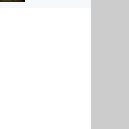
US
tornádem
RSUS
ZE A