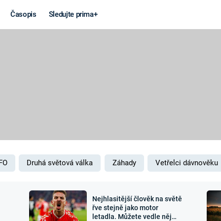
Časopis
Sledujte prima+
Věda a
Války
technika
STUDENÁ V
KORONAVIRUS
VÁLKA VE
VIETNAMU
VESMÍR
VÁLEČNÉ FI
MARS
SERIÁLY
FO
Druhá světová válka
Záhady
Vetřelci dávnověku
Nejhlasitější člověk na světě
Záhady a
Zajímav
řve stejně jako motor
letadla. Můžete vedle něj
konspirace