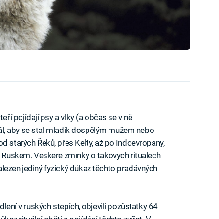
eří pojídají psy a vlky (a občas se v ně
ituál, aby se stal mladík dospělým mužem nebo
d starých Řeků, přes Kelty, až po Indoevropany,
ím Ruskem. Veškeré zmínky o takových rituálech
lezen jediný fyzický důkaz těchto pradávných
dlení v ruských stepích, objevili pozůstatky 64