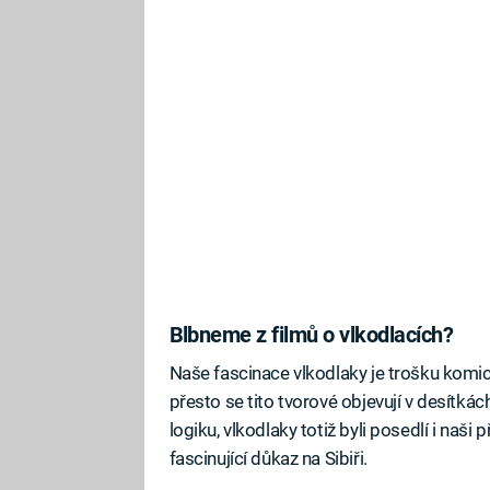
Blbneme z filmů o vlkodlacích?
Naše fascinace vlkodlaky je trošku komic
přesto se tito tvorové objevují v desítkác
logiku, vlkodlaky totiž byli posedlí i naš
fascinující důkaz na Sibiři.