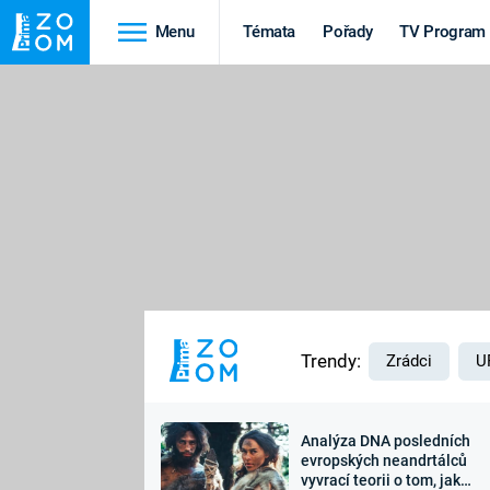
Menu
Témata
Pořady
TV Program
Cestování
Historie
HRADY A ZÁMKY
VIKINGOVÉ
HEDVÁBNÁ STEZKA
EPIDEMIE A
PANDEMIE
PŘÍRODA
STAROVĚKÝ EGYPT
Trendy:
Zrádci
U
Analýza DNA posledních
Druhá
Výročí
evropských neandrtálců
vyvrací teorii o tom, jak
světová válka