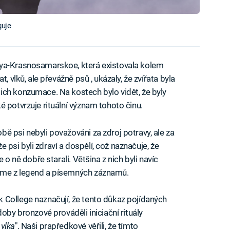
guje
aya-Krasnosamarskoe, která existovala kolem
, vlků, ale převážně psů , ukázaly, že zvířata byla
ich konzumace. Na kostech bylo vidět, že byly
 potvrzuje rituální význam tohoto činu.
ě psi nebyli považováni za zdroj potravy, ale za
že psi byli zdraví a dospělí, což naznačuje, že
 o ně dobře starali. Většina z nich byli navíc
íme z legend a písemných záznamů.
 College naznačují, že tento důkaz pojídaných
oby bronzové prováděli iniciační rituály
vlka
". Naši prapředkové věřili, že tímto