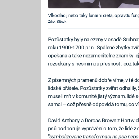
Vlkodlačí, nebo taky lunární dieta, opravdu fun
Zdroj: iStock
Pozůstatky byly nalezeny v osadě Srubn
roku 1900-1700 př.nl. Spálené zbytky zvířat
opékána a také nezaměnitelné známky jej
rozsekány s nesmírnou přesností, což také
Z písemných pramenů dobře víme, v té dob
lidské přátele. Pozůstatky zvířat odhalily, 
museli mít v komunitě jistý význam, lidé se
samci – což přesně odpovídá tomu, co v
David Anthony a Dorcas Brown z Hartwick
psů podporuje vyprávění o tom, že lidé z d
"
symbolizované transformací na psa nebo 