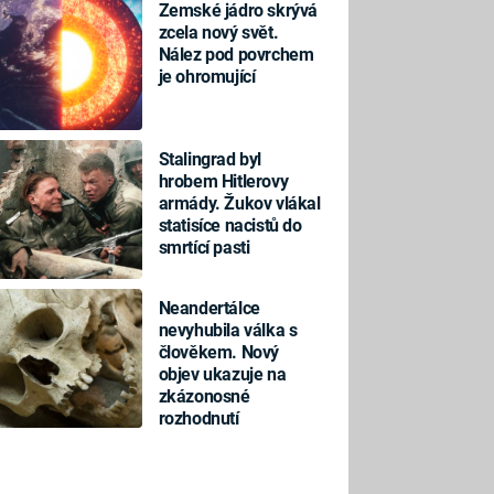
Zemské jádro skrývá
zcela nový svět.
Nález pod povrchem
je ohromující
Stalingrad byl
hrobem Hitlerovy
armády. Žukov vlákal
statisíce nacistů do
smrtící pasti
Neandertálce
nevyhubila válka s
člověkem. Nový
objev ukazuje na
zkázonosné
rozhodnutí