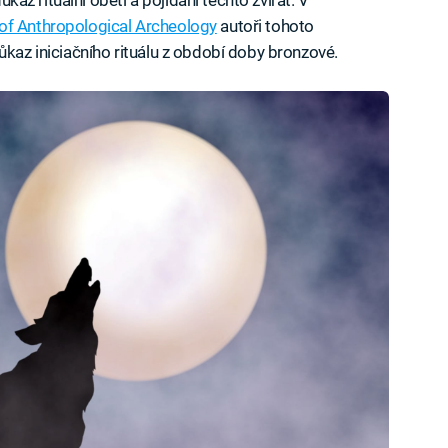
důkaz rituální oběti a pojídání těchto zvířat. V
 of Anthropological Archeology
autoři tohoto
ůkaz iniciačního rituálu z období doby bronzové.