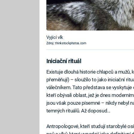
Vyjící vlk
Zdroj: thinkstockphotos.com
Iniciační rituál
Existuje dlouhá historie chlapců a mužů, kt
přeměňují) – sloužilo to jako iniciační r
válečníkem. Tato představa se vyskytuje o
kteří obývali oblast, jež je dnes modern
jsou však pouze písemné – nikdy nebyl na
temných rituálů. Až doposud...
Antropologové, kteří studují starobylé osí