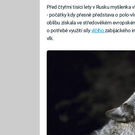
Před čtyřmi tisíci lety v Rusku myšlenka v
- počátky kdy přesně představa o polo-vlcíc
oblibu získala ve středověkém evropském 
o potřebě využití síly
vlčího
zabijáckého ins
vlk.