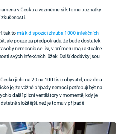
znamená v Česku a vezměme si k tomu poznatky
í zkušenosti.
, tak to
má k dispozici zhruba 1000 infekčních
šit, ale pouze za předpokladu, že bude dostatek
ásoby nemocnic se liší, v průměru mají aktuálně
sti svých infekčních lůžek. Další dodávky jsou
. Česko jich má 20 na 100 tisíc obyvatel, což dělá
cké je, že vážné případy nemoci potřebují být na
rychlo další plicní ventilátory v momentě, kdy je
dstatně složitější, než je tomu v případě