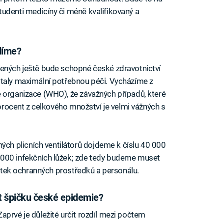
udenti medicíny či méně kvalifikovaný a
adíme?
žených ještě bude schopné české zdravotnictví
staly maximální potřebnou péči. Vycházíme z
 organizace (WHO), že závažných případů, které
5 procent z celkového množství je velmi vážných s
h plicních ventilátorů dojdeme k číslu 40 000
6000 infekčních lůžek; zde tedy budeme muset
statek ochranných prostředků a personálu.
t špičku české epidemie?
aprvé je důležité určit rozdíl mezi počtem