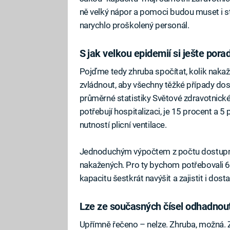
ně velký nápor a pomoci budou muset i st
narychlo proškolený personál.
S jak velkou epidemií si ješte por
Pojďme tedy zhruba spočítat, kolik naka
zvládnout, aby všechny těžké případy do
průměrné statistiky Světové zdravotnické
potřebují hospitalizaci, je 15 procent a 
nutností plicní ventilace.
Jednoduchým výpočtem z počtu dostupnýc
nakažených. Pro ty bychom potřebovali 
kapacitu šestkrát navýšit a zajistit i do
Lze ze současných čísel odhadnou
Upřímně řečeno – nelze. Zhruba, možná. Z