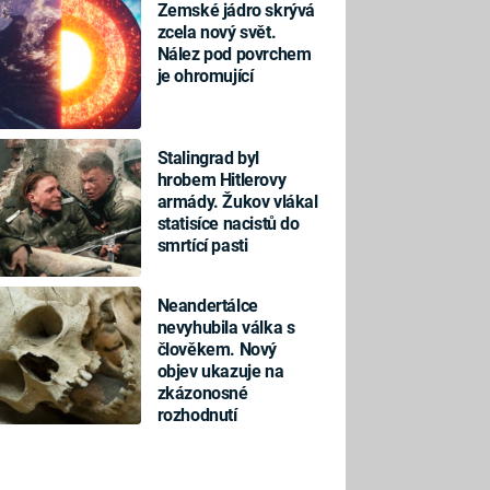
Zemské jádro skrývá
zcela nový svět.
Nález pod povrchem
je ohromující
Stalingrad byl
hrobem Hitlerovy
armády. Žukov vlákal
statisíce nacistů do
smrtící pasti
Neandertálce
nevyhubila válka s
člověkem. Nový
objev ukazuje na
zkázonosné
rozhodnutí