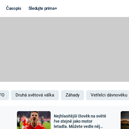
Časopis
Sledujte prima+
Věda a
Války
technika
STUDENÁ V
KORONAVIRUS
VÁLKA VE
VIETNAMU
VESMÍR
VÁLEČNÉ FI
MARS
SERIÁLY
FO
Druhá světová válka
Záhady
Vetřelci dávnověku
Nejhlasitější člověk na světě
Záhady a
Zajímav
řve stejně jako motor
letadla. Můžete vedle něj
konspirace