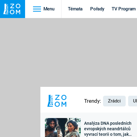
Menu
Témata
Pořady
TV Program
Cestování
Historie
HRADY A ZÁMKY
VIKINGOVÉ
HEDVÁBNÁ STEZKA
EPIDEMIE A
PANDEMIE
PŘÍRODA
STAROVĚKÝ EGYPT
Trendy:
Zrádci
U
Analýza DNA posledních
Druhá
Výročí
evropských neandrtálců
vyvrací teorii o tom, jak
světová válka