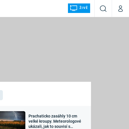
ŽIVĚ
Vyhledávání
Můj p
Prima+
ÁLKA
CNN Prima NEWS
Prima FRESH
Prima LIVING
LMY A
Prima Ženy
Prima LAJK
Prachaticko zasáhly 10 cm
osti
velké kroupy. Meteorologové
Sledujte nás
ukázali, jak to souvisí s