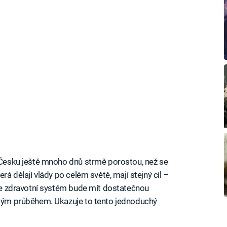
v Česku ještě mnoho dnů strmě porostou, než se
rá dělají vlády po celém světě, mají stejný cíl –
, že zdravotní systém bude mít dostatečnou
ěžkým průběhem. Ukazuje to tento jednoduchý