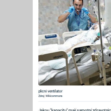
plicni ventilator
Zdroj: Wikicommons
Jakou "kapacitu" mají samotní zdravotní