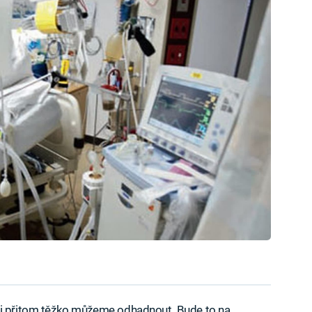
ci přitom těžko můžeme odhadnout. Bude to na