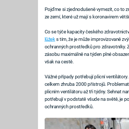
Pojďme si zjednodušeně vymezit, co to 
ze zemí, které už mají s koronavirem větš
Co se týče kapacity českého zdravotnictví
lůžek
s tím, že je může improvizovaně zvý
ochranných prostředků pro zdravotníky. Z
zásobu maximálně na týden plné obsazeno
však na cestě.
Vážné případy potřebují plicní ventilátory
celkem zhruba 2000 přístrojů. Problemati
plicním ventilátoru až tři týdny. Sehnat na
potřebují v podstatě všude na světě, je po
ochranných prostředků.