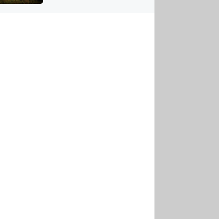
US
tornádem
RSUS
ZE A