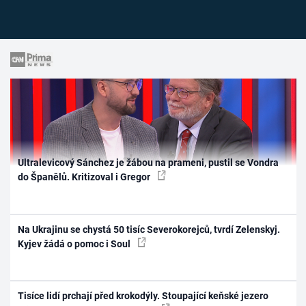
Ultralevicový Sánchez je žábou na prameni, pustil se Vondra
do Španělů. Kritizoval i Gregor
Na Ukrajinu se chystá 50 tisíc Severokorejců, tvrdí Zelenskyj.
Kyjev žádá o pomoc i Soul
Tisíce lidí prchají před krokodýly. Stoupající keňské jezero