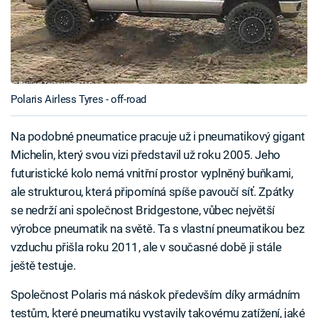
Polaris Airless Tyres - off-road
Na podobné pneumatice pracuje už i pneumatikový gigant
Michelin, který svou vizi představil už roku 2005. Jeho
futuristické kolo nemá vnitřní prostor vyplněný buňkami,
ale strukturou, která připomíná spíše pavoučí síť. Zpátky
se nedrží ani společnost Bridgestone, vůbec největší
výrobce pneumatik na světě. Ta s vlastní pneumatikou bez
vzduchu přišla roku 2011, ale v současné době ji stále
ještě testuje.
Společnost Polaris má náskok především díky armádním
testům, které pneumatiku vystavily takovému zatížení, jaké