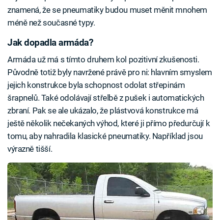
znamená, že se pneumatiky budou muset měnit mnohem
méně než současné typy.
Jak dopadla armáda?
Armáda už má s tímto druhem kol pozitivní zkušenosti.
Původně totiž byly navržené právě pro ni: hlavním smyslem
jejich konstrukce byla schopnost odolat střepinám
šrapnelů. Také odolávají střelbě z pušek i automatických
zbraní. Pak se ale ukázalo, že plástvová konstrukce má
ještě několik nečekaných výhod, které ji přímo předurčují k
tomu, aby nahradila klasické pneumatiky. Například jsou
výrazně tišší.