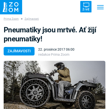
ŽIVĚ
Prima Zoom
■
Zajímavosti
Trendy:
ZRÁDCI
UFO
DRUHÁ SVĚTOVÁ VÁLKA
Pneumatiky jsou mrtvé. Ať žijí
ZÁHADY
VETŘELCI DÁVNOVĚKU
pneumatiky!
22. prosince 2017 06:00
ZAJÍMAVOSTI
redakce Prima Zoom
Témata
Témata
Pořady
TV Program