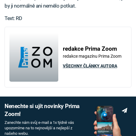
by ji normálně ani nemělo potkat.
Text: RD
redakce Prima Zoom
redakce magazínu Prima Zoom
VŠECHNY ČLÁNKY AUTORA
Nenechte si ujít novinky Prima
Zoom!
Zanechte nám svůj e-mail a 1x týdně vás
upozorníme na to nejnovější a nejlepší z
našeho webu.