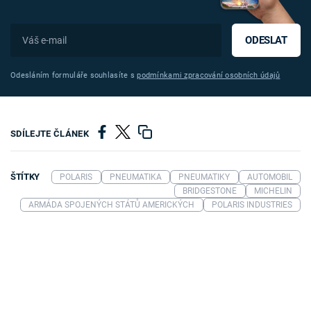
ODESLAT
Odesláním formuláře souhlasíte s
podmínkami zpracování osobních údajů
SDÍLEJTE ČLÁNEK
ŠTÍTKY
POLARIS
PNEUMATIKA
PNEUMATIKY
AUTOMOBIL
BRIDGESTONE
MICHELIN
ARMÁDA SPOJENÝCH STÁTŮ AMERICKÝCH
POLARIS INDUSTRIES