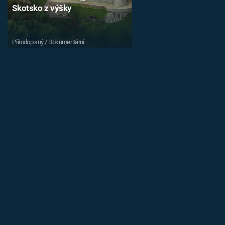
Skotsko z výšky
Přírodopisný / Dokumentární