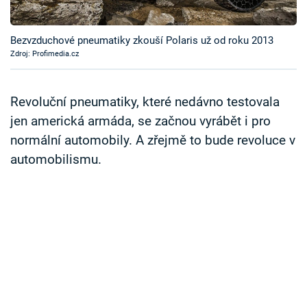
Časopis
Bezvzduchové pneumatiky zkouší Polaris už od roku 2013
Sledujte prima+
Zdroj: Profimedia.cz
Přihlášení
Revoluční pneumatiky, které nedávno testovala
jen americká armáda, se začnou vyrábět i pro
normální automobily. A zřejmě to bude revoluce v
Sledujte nás
automobilismu.