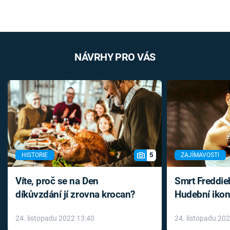
NÁVRHY PRO VÁS
5
HISTORIE
ZAJÍMAVOSTI
Víte, proč se na Den
Smrt Freddie
díkůvzdání jí zrovna krocan?
Hudební ikon
až do konce 
24. listopadu 2022 13:40
24. listopadu 20
léky