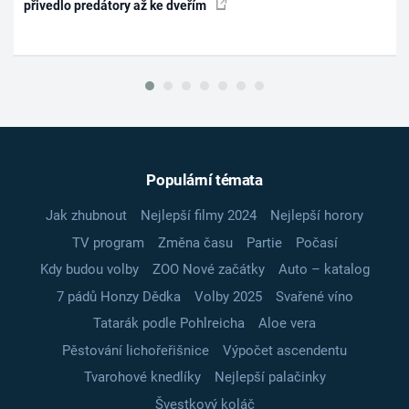
přivedlo predátory až ke dveřím
Populární témata
Jak zhubnout
Nejlepší filmy 2024
Nejlepší horory
TV program
Změna času
Partie
Počasí
Kdy budou volby
ZOO Nové začátky
Auto – katalog
7 pádů Honzy Dědka
Volby 2025
Svařené víno
Tatarák podle Pohlreicha
Aloe vera
Pěstování lichořeřišnice
Výpočet ascendentu
Tvarohové knedlíky
Nejlepší palačinky
Švestkový koláč