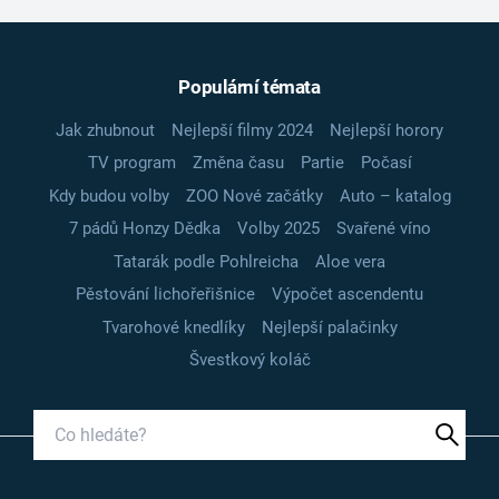
Populární témata
Jak zhubnout
Nejlepší filmy 2024
Nejlepší horory
TV program
Změna času
Partie
Počasí
Kdy budou volby
ZOO Nové začátky
Auto – katalog
7 pádů Honzy Dědka
Volby 2025
Svařené víno
Tatarák podle Pohlreicha
Aloe vera
Pěstování lichořeřišnice
Výpočet ascendentu
Tvarohové knedlíky
Nejlepší palačinky
Švestkový koláč