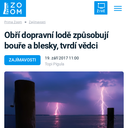
ŽIVĚ
Prima Zoom
■
Zajímavosti
Trendy:
ZRÁDCI
UFO
DRUHÁ SVĚTOVÁ VÁLKA
Obří dopravní lodě způsobují
ZÁHADY
VETŘELCI DÁVNOVĚKU
bouře a blesky, tvrdí vědci
19. září 2017 11:00
ZAJÍMAVOSTI
Topi Pigula
Témata
Témata
Pořady
TV Program