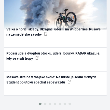
Válka o hořící sklady. Ukrajinci udeřili na Wildberries, Rusové
na zemědělské zásoby
Počasí udělá dvojitou otočku, udeří i bouřky. RADAR ukazuje,
kdy se vrátí tropy
Masová střelba v thajské škole: Na místě je sedm mrtvých.
Student po útoku spáchal sebevraždu