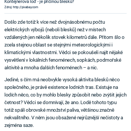
Kontejnerová loď - je příčinou blesků?
Zdroj: http://pixabay.com
Došlo zde totiž k více než dvojnásobnému počtu
elektrických výbojů (neboli blesků) než v místech
vzdálených jen několik stovek kilometrů dále. Přitom šlo o
zcela stejnou oblast se stejnými meteorologickými i
klimatickými vlastnostmi. Vědci se pokoušeli najít nějaké
vysvětlení v lokálních fenoménech, sopkách, podmořské
aktivitě a mnoha dalších fenoménech – a nic.
Jediné, s čím má neobvykle vysoká aktivita blesků něco
společného, je právě existence lodních tras. Existuje na
lodích něco, co by mohlo blesky způsobit nebo zvýšit jejich
četnost? Vědci se domnívají, že ano. Lodě tohoto typu
totiž spálí obrovské množství paliva, většinou značně
nekvalitního. V něm jsou obsažené nejrůznější nečistoty a
zejména saze.