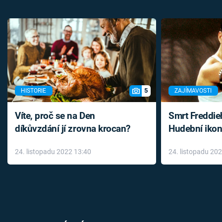
5
HISTORIE
ZAJÍMAVOSTI
Víte, proč se na Den
Smrt Freddie
díkůvzdání jí zrovna krocan?
Hudební ikon
až do konce 
24. listopadu 2022 13:40
24. listopadu 20
léky