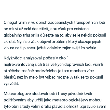
O negativním vlivu obřích zaoceánských transportních lodí
se mluví už celá desetiletí, jsou však pro existenci
globálního trhu příliš důležité na to, aby se je někdo pokusil
zkrotit. Nyní se však objevil problém, který ukazuje jejich
vliv na naši planetu ještě v daleko zajímavějším světle.
Když vědci analyzovali počasí v okolí
nejfrekventovanějších tras velkých dopravních lodí, všimli
si něčeho značně podezřelého: je tam mnohem více
blesků, než by mělo být vůbec možné. A tak se to pokusili
vysvětlit.
Meteorologové studovali lodní trasy původně kvůli
pojišťovnám, aby určili, jako meteorologické jevy mohou
tyto obří a tedy velmi drahá plavidla ohrozit. Zprávu o svém