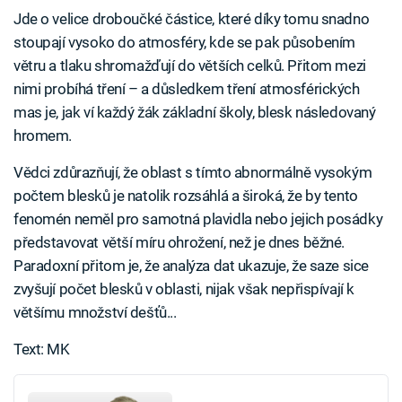
Jde o velice droboučké částice, které díky tomu snadno
stoupají vysoko do atmosféry, kde se pak působením
větru a tlaku shromažďují do větších celků. Přitom mezi
nimi probíhá tření – a důsledkem tření atmosférických
mas je, jak ví každý žák základní školy, blesk následovaný
hromem.
Vědci zdůrazňují, že oblast s tímto abnormálně vysokým
počtem blesků je natolik rozsáhlá a široká, že by tento
fenomén neměl pro samotná plavidla nebo jejich posádky
představovat větší míru ohrožení, než je dnes běžné.
Paradoxní přitom je, že analýza dat ukazuje, že saze sice
zvyšují počet blesků v oblasti, nijak však nepřispívají k
většímu množství dešťů...
Text: MK